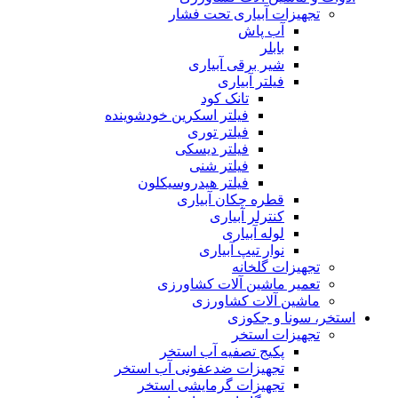
تجهیزات آبیاری تحت فشار
آب پاش
بابلر
شیر برقی آبیاری
فیلتر آبیاری
تانک کود
فیلتر اسکرین خودشوینده
فیلتر توری
فیلتر دیسکی
فیلتر شنی
فیلتر هیدروسیکلون
قطره چکان آبیاری
کنترلر آبیاری
لوله آبیاری
نوار تیپ آبیاری
تجهیزات گلخانه
تعمیر ماشین آلات کشاورزی
ماشین آلات کشاورزی
استخر، سونا و جکوزی
تجهیزات استخر
پکیج تصفیه آب استخر
تجهیزات ضدعفونی آب استخر
تجهیزات گرمایشی استخر