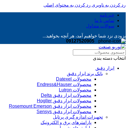
رد کردن به ناوبری
رد کردن به محتوای اصلی
خبرنامه
تماس با ما
سوالات متداول
بزودی نزد شما خواهیم آمد، هر آنچه بخواهید...
09127520905
انتخاب دسته بندی
ابزار دقیق
بانک برند ابزار دقیق
محصولات Datexel
محصولات Endress&Hauser
محصولات Lutron
محصولات ابزار دقیق Delta
محصولات ابزار دقیق Hogller
محصولات ابزار دقیق Rosemount Emerson
محصولات ابزار دقیق Sensys
تجهیزات اندازه گیری پرتابل
پارامترهای برق و الکترونیک
پارامترهای شیمیایی