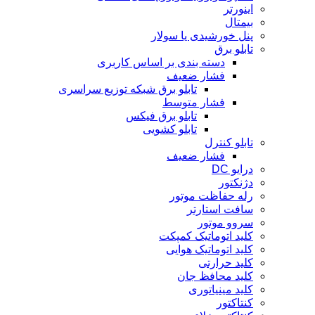
اینورتر
بیمتال
پنل خورشیدی یا سولار
تابلو برق
دسته بندی بر اساس کاربری
فشار ضعیف
تابلو برق شبکه توزیع سراسری
فشار متوسط
تابلو برق فیکس
تابلو کشویی
تابلو کنترل
فشار ضعیف
درایو DC
دژنکتور
رله حفاظت موتور
سافت استارتر
سروو موتور
کلید اتوماتیک کمپکت
کلید اتوماتیک هوایی
کلید حرارتی
کلید محافظ جان
کلید مینیاتوری
کنتاکتور