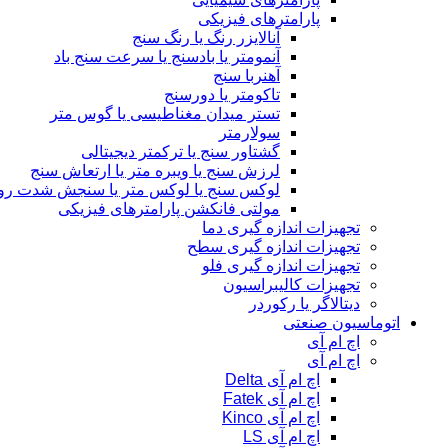
پارامترهای فیزیکی
آنالایزر رنگ یا رنگ سنج
آنمومتر یا بادسنج یا سرعت سنج باد
آهنربا سنج
تاکومتر یا دورسنج
تستر میدان مغناطیسی یا گوس متر
سولارمتر
گشتاور سنج یا ترکمتر دیجیتالی
لرزش سنج یا ویبره متر یا ارتعاش سنج
لوکس سنج یا لوکس متر یا سنجش شدت رو
مولتی فانکشن پارامترهای فیزیکی
تجهیزات اندازه گیری دما
تجهیزات اندازه گیری سطح
تجهیزات اندازه گیری فلو
تجهیزات کالیبراسیون
دیتالاگر یا رکوردر
اتوماسیون صنعتی
اچ ام آی
اچ ام آی
اچ ام آی Delta
اچ ام آی Fatek
اچ ام آی Kinco
اچ ام آی LS