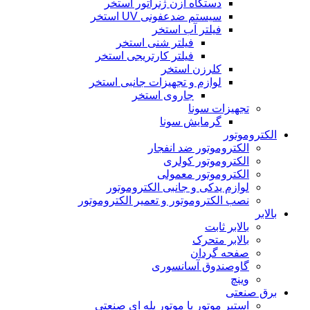
دستگاه ازن ژنراتور استخر
سیستم ضدعفونی UV استخر
فیلتر آب استخر
فیلتر شنی استخر
فیلتر کارتریجی استخر
کلرزن استخر
لوازم و تجهیزات جانبی استخر
جاروی استخر
تجهیزات سونا
گرمایش سونا
الکتروموتور
الکتروموتور ضد انفجار
الکتروموتور کولری
الکتروموتور معمولی
لوازم یدکی و جانبی الکتروموتور
نصب الکتروموتور و تعمیر الکتروموتور
بالابر
بالابر ثابت
بالابر متحرک
صفحه گردان
گاوصندوق آسانسوری
وینچ
برق صنعتی
استپر موتور یا موتور پله ای صنعتی