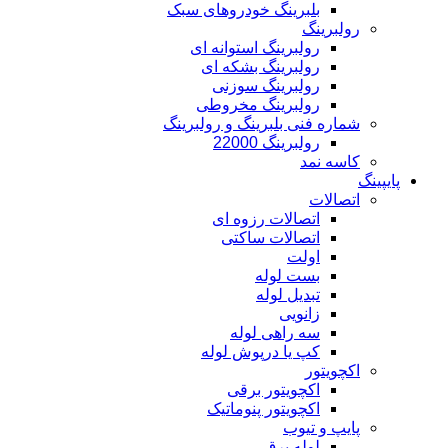
بلبرینگ خودروهای سبک
رولبرینگ
رولبرینگ استوانه ای
رولبرینگ بشکه ای
رولبرینگ سوزنی
رولبرینگ مخروطی
شماره فنی بلبرینگ و رولبرینگ
رولبرینگ 22000
کاسه نمد
پایپینگ
اتصالات
اتصالات رزوه ای
اتصالات ساکتی
اولت
بست لوله
تبدیل لوله
زانویی
سه راهی لوله
کپ یا درپوش لوله
اکچویتور
اکچویتور برقی
اکچویتور پنوماتیک
پایپ و تیوب
لوله برق