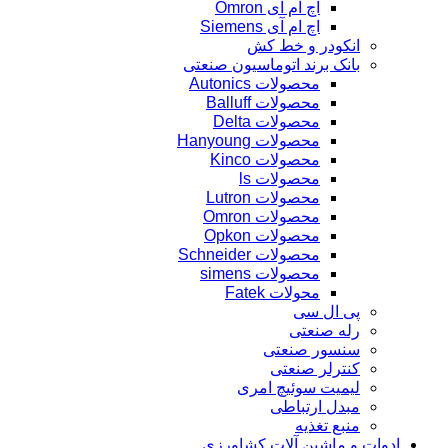
اچ ام آی Omron
اچ ام آی Siemens
انکودر و خط کش
بانک برند اتوماسیون صنعتی
محصولات Autonics
محصولات Balluff
محصولات Delta
محصولات Hanyoung
محصولات Kinco
محصولات ls
محصولات Lutron
محصولات Omron
محصولات Opkon
محصولات Schneider
محصولات simens
محولات Fatek
پی ال سی
رله صنعتی
سنسور صنعتی
کنترلر صنعتی
لیمیت سوئیچ امری
مبدل ارتباطی
منبع تغذیه
ادوات و ماشین آلات کشاورزی