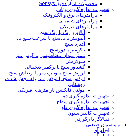
محصولات ابزار دقیق Sensys
تجهیزات اندازه گیری پرتابل
پارامترهای برق و الکترونیک
پارامترهای شیمیایی
پارامترهای فیزیکی
آنالایزر رنگ یا رنگ سنج
آنمومتر یا بادسنج یا سرعت سنج باد
آهنربا سنج
تاکومتر یا دورسنج
تستر میدان مغناطیسی یا گوس متر
سولارمتر
گشتاور سنج یا ترکمتر دیجیتالی
لرزش سنج یا ویبره متر یا ارتعاش سنج
لوکس سنج یا لوکس متر یا سنجش شدت
روشنایی
مولتی فانکشن پارامترهای فیزیکی
تجهیزات اندازه گیری دما
تجهیزات اندازه گیری سطح
تجهیزات اندازه گیری فلو
تجهیزات کالیبراسیون
دیتالاگر یا رکوردر
اتوماسیون صنعتی
اچ ام آی