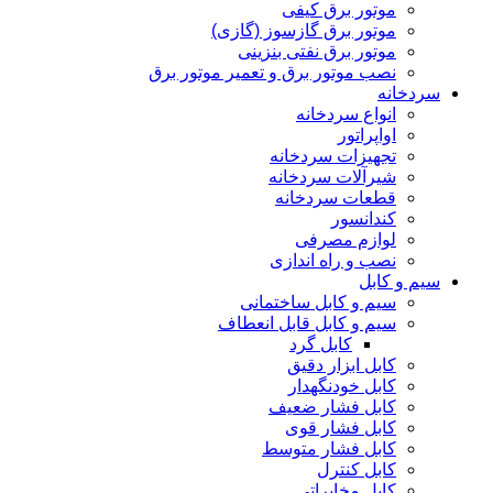
موتور برق کیفی
موتور برق گازسوز (گازی)
موتور برق نفتی بنزینی
نصب موتور برق و تعمیر موتور برق
سردخانه
انواع سردخانه
اواپراتور
تجهیزات سردخانه
شیرآلات سردخانه
قطعات سردخانه
کندانسور
لوازم مصرفی
نصب و راه اندازی
سیم و کابل
سیم و کابل ساختمانی
سیم و کابل قابل انعطاف
کابل گرد
کابل ابزار دقیق
کابل خودنگهدار
کابل فشار ضعیف
کابل فشار قوی
کابل فشار متوسط
کابل کنترل
کابل مخابراتی