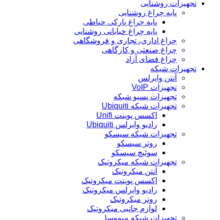
تجهیزات روشنایی
پایه چراغ روشنایی
پایه چراغ پارکی حیاطی
پایه چراغ خیابانی روشنایی
چراغ اداری، تجاری و فروشگاهی
چراغ صنعتی و کارگاهی
چراغ فضای آزاد
تجهیزات شبکه
آنتن وایرلس
تجهیزات VoIP
تجهیزات پسیو شبکه
تجهیزات شبکه Ubiquiti
اکسس پوینت Unifi
رادیو وایرلس Ubiquiti
تجهیزات شبکه سیسکو
روتر سیسکو
سوئیچ سیسکو
تجهیزات شبکه میکروتیک
آنتن میکروتیک
اکسس پوینت میکروتیک
رادیو وایرلس میکروتیک
روتر میکروتیک
لوازم جانبی میکروتیک
تجهیزات شبکه میموسا