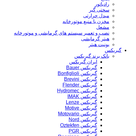
رادیاتور
سختی گیر
مبدل حرارتی
مخزن یا منبع موتورخانه
مشعل
نصب و تعمیر سیستم های گرمایشی و موتورخانه
هیتر گرمایشی
یونیت هیتر
گیربکس
بانک برند گیربکس
ایران گیربکس
گیربکس Bauer
گیربکس Bonfiglioli
گیربکس Brevini
گیربکس Flender
گیربکس Hydromec
گیربکس IMAK
گیربکس Lenze
گیربکس Motive
گیربکس Motovario
گیربکس Nord
گیربکس Oztekfen
گیربکس PGR