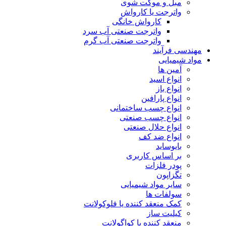
مبل و موکت شوی
واترجت یا کارواش
کارواش خانگی
واترجت صنعتی آب سرد
واترجت صنعتی آب گرم
مهندسی فرآیند
مواد شیمیایی
آمین ها
انواع اسید
انواع باز
انواع پارافین
انواع چسب ساختمانی
انواع چسب صنعتی
انواع حلال صنعتی
انواع ضد کف
بایوساید
بر اساس کاربری
پودر فلزات
تگزاپون
سایر مواد شیمیایی
سولفات ها
کمک منعقد کننده یا فلوکولانت
کیلیت ساز
منعقد کننده یا کواگولانت