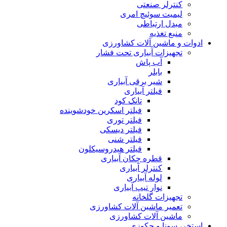
کنترلر صنعتی
لیمیت سوئیچ امری
مبدل ارتباطی
منبع تغذیه
ادوات و ماشین آلات کشاورزی
تجهیزات آبیاری تحت فشار
آب پاش
بابلر
شیر برقی آبیاری
فیلتر آبیاری
تانک کود
فیلتر اسکرین خودشوینده
فیلتر توری
فیلتر دیسکی
فیلتر شنی
فیلتر هیدروسیکلون
قطره چکان آبیاری
کنترلر آبیاری
لوله آبیاری
نوار تیپ آبیاری
تجهیزات گلخانه
تعمیر ماشین آلات کشاورزی
ماشین آلات کشاورزی
استخر، سونا و جکوزی