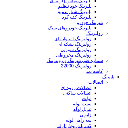
بلبرینگ تماس زاویه ای
بلبرینگ خود تنظیم
بلبرینگ شیار عمیق
بلبرینگ کف گرد
بلبرینگ خودرو
بلبرینگ خودروهای سبک
رولبرینگ
رولبرینگ استوانه ای
رولبرینگ بشکه ای
رولبرینگ سوزنی
رولبرینگ مخروطی
شماره فنی بلبرینگ و رولبرینگ
رولبرینگ 22000
کاسه نمد
پایپینگ
اتصالات
اتصالات رزوه ای
اتصالات ساکتی
اولت
بست لوله
تبدیل لوله
زانویی
سه راهی لوله
کپ یا درپوش لوله