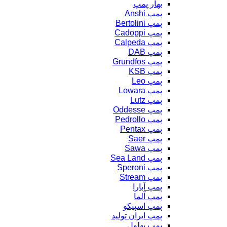
بهار پمپ
پمپ Anshi
پمپ Bertolini
پمپ Cadoppi
پمپ Calpeda
پمپ DAB
پمپ Grundfos
پمپ KSB
پمپ Leo
پمپ Lowara
پمپ Lutz
پمپ Oddesse
پمپ Pedrollo
پمپ Pentax
پمپ Saer
پمپ Sawa
پمپ Sea Land
پمپ Speroni
پمپ Stream
پمپ آبارا
پمپ آلما
پمپ اسپیکو
پمپ ایران تولید
پمپ بهلول