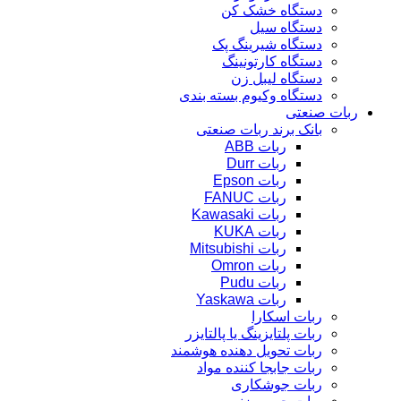
دستگاه خشک کن
دستگاه سیل
دستگاه شیرینگ پک
دستگاه کارتونینگ
دستگاه لیبل زن
دستگاه وکیوم بسته بندی
ربات صنعتی
بانک برند ربات صنعتی
ربات ABB
ربات Durr
ربات Epson
ربات FANUC
ربات Kawasaki
ربات KUKA
ربات Mitsubishi
ربات Omron
ربات Pudu
ربات Yaskawa
ربات اسکارا
ربات پلتایزینگ یا پالتایزر
ربات تحویل دهنده هوشمند
ربات جابجا کننده مواد
ربات جوشکاری