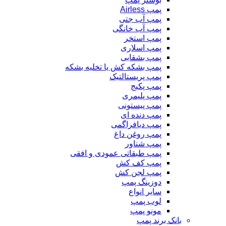
پمپ Airless
پمپ آب جتی
پمپ آب خانگی
پمپ استخر
پمپ اسلاری
پمپ بشقابی
پمپ بشکه کش یا تخلیه بشکه
پمپ پریستالتیک
پمپ پکیج
پمپ پلیمری
پمپ پیستونی
پمپ دنده ای
پمپ دیافراگمی
پمپ روغن داغ
پمپ شناور
پمپ طبقاتی عمودی و افقی
پمپ کف کش
پمپ لجن کش
دوزینگ پمپ
سایر انواع
لوب پمپ
مونو پمپ
بانک برند پمپ