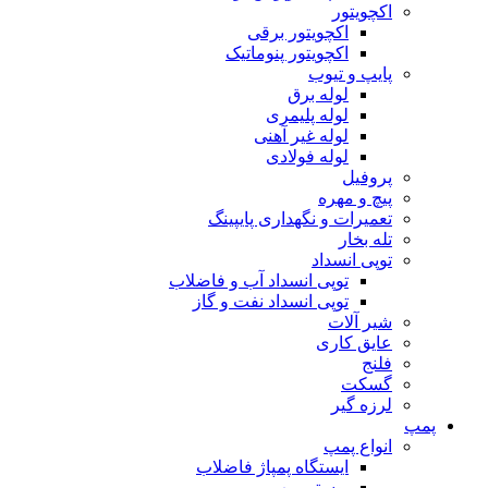
اکچویتور
اکچویتور برقی
اکچویتور پنوماتیک
پایپ و تیوب
لوله برق
لوله پلیمری
لوله غیر آهنی
لوله فولادی
پروفیل
پیچ و مهره
تعمیرات و نگهداری پایپینگ
تله بخار
توپی انسداد
توپی انسداد آب و فاضلاب
توپی انسداد نفت و گاز
شیر آلات
عایق کاری
فلنج
گسکت
لرزه گیر
پمپ
انواع پمپ
ایستگاه پمپاژ فاضلاب
بوستر پمپ