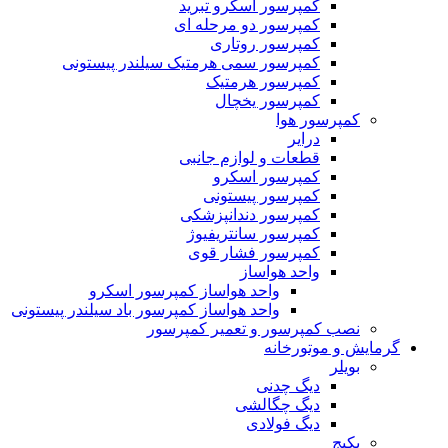
کمپرسور اسکرو تبرید
کمپرسور دو مرحله ای
کمپرسور روتاری
کمپرسور سمی هرمتیک سیلندر پیستونی
کمپرسور هرمتیک
کمپرسور یخچال
کمپرسور هوا
درایر
قطعات و لوازم جانبی
کمپرسور اسکرو
کمپرسور پیستونی
کمپرسور دندانپزشکی
کمپرسور سانتریفیوژ
کمپرسور فشار قوی
واحد هواساز
واحد هواساز کمپرسور اسکرو
واحد هواساز کمپرسور باد سیلندر پیستونی
نصب کمپرسور و تعمیر کمپرسور
گرمایش و موتورخانه
بویلر
دیگ چدنی
دیگ چگالشی
دیگ فولادی
پکیج