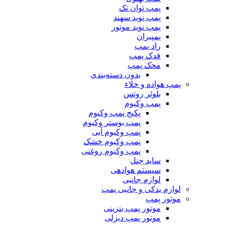
پمپ توان تک
پمپ نوید سهند
پمپ نوید موتور
پمپیران
راد پمپ
فدک پمپ
محک پمپ
بدون دسته‌بندی
پمپ هواده و خلاء
بلوئر روتس
پمپ وکیوم
پکیج پمپ وکیوم
پمپ بوستر وکیوم
پمپ وکیوم آبی
پمپ وکیوم خشک
پمپ وکیوم روغنی
ساید چنل
سیستم هوادهی
لوازم جانبی
لوازم یدکی و جانبی پمپ
موتور پمپ
موتور پمپ بنزینی
موتور پمپ دیزلی