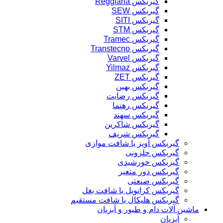
گیربکس Reggiana
گیربکس SEW
گیربکس SITI
گیربکس STM
گیربکس Tramec
گیربکس Transtecno
گیربکس Varvel
گیربکس Yilmaz
گیربکس ZET
گیربکس بهین
گیربکس رضایت
گیربکس رهنما
گیربکس سهند
گیربکس شاکرین
گیربکس شریف
گیربکس آویز یا شافت موازی
گیربکس حلزونی
گیربکس خورشیدی
گیربکس دور متغیر
گیربکس صنعتی
گیربکس کرانویل یا شافت بغل
گیربکس هلیکال یا شافت مستقیم
ماشین آلات دام و طیور و آبزیان
آبزیان