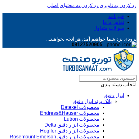
رد کردن به ناوبری
رد کردن به محتوای اصلی
خبرنامه
تماس با ما
سوالات متداول
بزودی نزد شما خواهیم آمد، هر آنچه بخواهید...
09127520905
انتخاب دسته بندی
ابزار دقیق
بانک برند ابزار دقیق
محصولات Datexel
محصولات Endress&Hauser
محصولات Lutron
محصولات ابزار دقیق Delta
محصولات ابزار دقیق Hogller
محصولات ابزار دقیق Rosemount Emerson