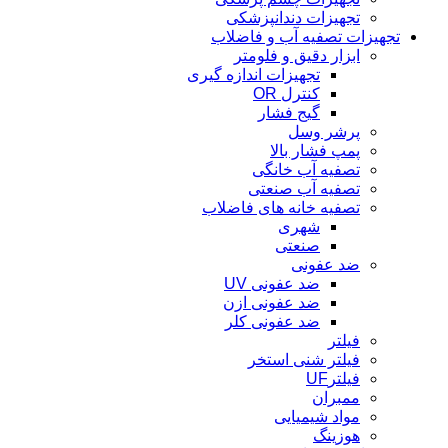
تجهیزات دندانپزشکی
تجهیزات تصفیه آب و فاضلاب
ابزار دقیق و فلومتر
تجهیزات اندازه گیری
کنترل OR
گیج فشار
پرشر وسل
پمپ فشار بالا
تصفیه آب خانگی
تصفیه آب صنعتی
تصفیه خانه های فاضلاب
شهری
صنعتی
ضد عفونی
ضد عفونی UV
ضد عفونی ازن
ضد عفونی کلر
فیلتر
فیلتر شنی استخر
فیلترUF
ممبران
مواد شیمیایی
هوزینگ