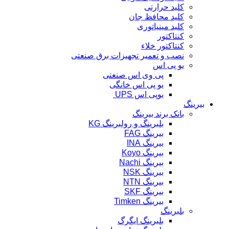
کلید حرارتی
کلید محافظ جان
کلید مینیاتوری
کنتاکتور
کنتاکتور خلاء
نصب و تعمیر تجهیزات برق صنعتی
یو پی اس
پی وی اس صنعتی
یو پی اس خانگی
یوپی اس UPS
بیرینگ
بانک برند بیرینگ
بلبرینگ و رولبرینگ KG
بیرینگ FAG
بیرینگ INA
بیرینگ Koyo
بیرینگ Nachi
بیرینگ NSK
بیرینگ NTN
بیرینگ SKF
بیرینگ Timken
بلبرینگ
بلبرینگ ایگرگ