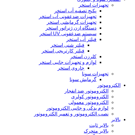
تجهیزات استخر
پکیج تصفیه آب استخر
تجهیزات ضدعفونی آب استخر
تجهیزات گرمایشی استخر
دستگاه ازن ژنراتور استخر
سیستم ضدعفونی UV استخر
فیلتر آب استخر
فیلتر شنی استخر
فیلتر کارتریجی استخر
کلرزن استخر
لوازم و تجهیزات جانبی استخر
جاروی استخر
تجهیزات سونا
گرمایش سونا
الکتروموتور
الکتروموتور ضد انفجار
الکتروموتور کولری
الکتروموتور معمولی
لوازم یدکی و جانبی الکتروموتور
نصب الکتروموتور و تعمیر الکتروموتور
بالابر
بالابر ثابت
بالابر متحرک