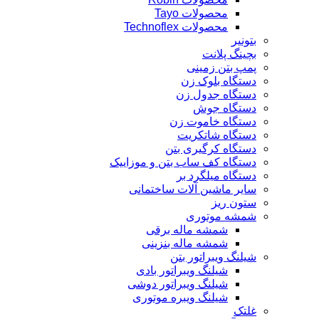
محصولات Tayo
محصولات Technoflex
بتونیر
بچینگ پلانت
پمپ بتن زمینی
دستگاه بلوک زن
دستگاه جدول زن
دستگاه جوش
دستگاه خاموت زن
دستگاه شاتکریت
دستگاه کرگیری بتن
دستگاه کف ساب بتن و موزاییک
دستگاه میلگرد بر
سایر ماشین آلات ساختمانی
ستون ریز
شمشه موتوری
شمشه ماله برقی
شمشه ماله بنزینی
شیلنگ ویبراتور بتن
شیلنگ ویبراتور بادی
شیلنگ ویبراتور دوشی
شیلنگ ویبره موتوری
غلتک