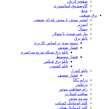
صفحه گردان
گاوصندوق آسانسوری
وینچ
برق صنعتی
استپر موتور یا موتور پله ای صنعتی
اینورتر
بیمتال
پنل خورشیدی یا سولار
تابلو برق
دسته بندی بر اساس کاربری
فشار ضعیف
تابلو برق شبکه توزیع سراسری
فشار متوسط
تابلو برق فیکس
تابلو کشویی
تابلو کنترل
فشار ضعیف
درایو DC
دژنکتور
رله حفاظت موتور
سافت استارتر
سروو موتور
کلید اتوماتیک کمپکت
کلید اتوماتیک هوایی