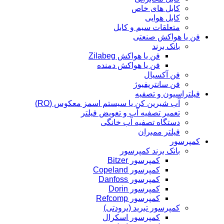
کابل های خاص
کابل هوایی
متعلقات سیم و کابل
فن یا هواکش صنعتی
بانک برند
فن یا هواکش Zilabeg
فن یا هواکش دمنده
فن آکسیال
فن سانتریفیوژ
فیلتراسیون و تصفیه
آب شیرین کن یا سیستم اسمز معکوس (RO)
تعمیر تصفیه آب و تعویض فیلتر
دستگاه تصفیه آب خانگی
فیلتر ممبران
کمپرسور
بانک برند کمپرسور
کمپرسور Bitzer
کمپرسور Copeland
کمپرسور Danfoss
کمپرسور Dorin
کمپرسور Refcomp
کمپرسور تبرید (برودتی)
کمپرسور اسکرال