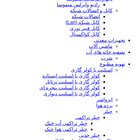
رادیو وایرلس میموسا
کابل و اتصالات شبکه
اتصالات شبکه
کابل شبکه (Lan)
کابل فیبر نوری
کابل کواکسیال
تجهیزات معدنی
ماشین آلات
تصفیه خانه های آب
شرب
تهویه مطبوع
اسپلیت یا کولر گازی
کولر گازی یا اسپلیت ایستاده
کولر گازی یا اسپلیت پرتابل
کولر گازی یا اسپلیت پنجره ای
کولر گازی یا اسپلیت دیواری
ایرواشر
پرده هوا
چیلر
چیلر تراکمی
چیلر تراکمی آب خنک
چیلر تراکمی هوا خنک
چیلر جذبی