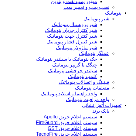
موتور پمپ نفت و بنزین
نصب پمپ و تعمیر پمپ
پنوماتیک
شیر پنوماتیک
شیر پروپشنال پنوماتیک
شیر کنترل جریان پنوماتیک
شیر کنترل جهت پنوماتیک
شیر کنترل فشار پنوماتیک
شیر ماژولار پنوماتیک
عملگر پنوماتیک
جک پنوماتیک یا سیلندر پنوماتیک
چنگک یا گریپر پنوماتیک
سیلندر چرخشی پنوماتیک
کلمپ پنوماتیک
فیتینگ و اتصالات پنوماتیک
متعلقات پنوماتیک
واحد راهنما و اسلاید پنوماتیک
واحد مراقبت پنوماتیک
تجهیزات آتش نشانی
بانک برند
سیستم اعلام حریق Apollo
سیستم اعلام حریق FireGuard
سیستم اعلام حریق GST
سیستم اعلام حریق TecnoFire