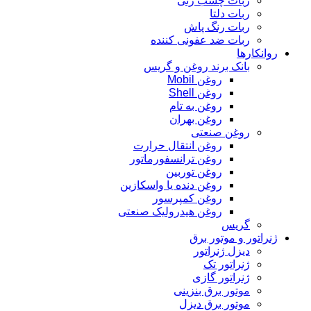
ربات چسب زنی
ربات دلتا
ربات رنگ پاش
ربات ضد عفونی کننده
روانکارها
بانک برند روغن و گریس
روغن Mobil
روغن Shell
روغن به تام
روغن بهران
روغن صنعتی
روغن انتقال حرارت
روغن ترانسفورماتور
روغن توربین
روغن دنده یا واسکازین
روغن کمپرسور
روغن هیدرولیک صنعتی
گریس
ژنراتور و موتور برق
دیزل ژنراتور
ژنراتور تک
ژنراتور گازی
موتور برق بنزینی
موتور برق دیزل