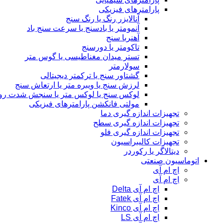
پارامترهای فیزیکی
آنالایزر رنگ یا رنگ سنج
آنمومتر یا بادسنج یا سرعت سنج باد
آهنربا سنج
تاکومتر یا دورسنج
تستر میدان مغناطیسی یا گوس متر
سولارمتر
گشتاور سنج یا ترکمتر دیجیتالی
لرزش سنج یا ویبره متر یا ارتعاش سنج
لوکس سنج یا لوکس متر یا سنجش شدت رو
مولتی فانکشن پارامترهای فیزیکی
تجهیزات اندازه گیری دما
تجهیزات اندازه گیری سطح
تجهیزات اندازه گیری فلو
تجهیزات کالیبراسیون
دیتالاگر یا رکوردر
اتوماسیون صنعتی
اچ ام آی
اچ ام آی
اچ ام آی Delta
اچ ام آی Fatek
اچ ام آی Kinco
اچ ام آی LS