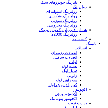
بلبرینگ خودروهای سبک
رولبرینگ
رولبرینگ استوانه ای
رولبرینگ بشکه ای
رولبرینگ سوزنی
رولبرینگ مخروطی
شماره فنی بلبرینگ و رولبرینگ
رولبرینگ 22000
کاسه نمد
پایپینگ
اتصالات
اتصالات رزوه ای
اتصالات ساکتی
اولت
بست لوله
تبدیل لوله
زانویی
سه راهی لوله
کپ یا درپوش لوله
اکچویتور
اکچویتور برقی
اکچویتور پنوماتیک
پایپ و تیوب
لوله برق