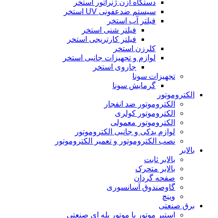
دستگاه ازن ژنراتور استخر
سیستم ضدعفونی UV استخر
فیلتر آب استخر
فیلتر شنی استخر
فیلتر کارتریجی استخر
کلرزن استخر
لوازم و تجهیزات جانبی استخر
جاروی استخر
تجهیزات سونا
گرمایش سونا
الکتروموتور
الکتروموتور ضد انفجار
الکتروموتور کولری
الکتروموتور معمولی
لوازم یدکی و جانبی الکتروموتور
نصب الکتروموتور و تعمیر الکتروموتور
بالابر
بالابر ثابت
بالابر متحرک
صفحه گردان
گاوصندوق آسانسوری
وینچ
برق صنعتی
استپر موتور یا موتور پله ای صنعتی