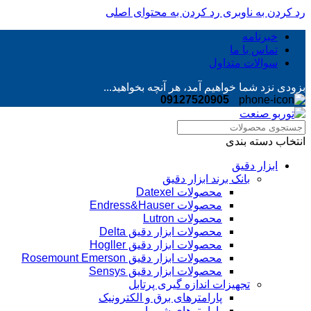
رد کردن به ناوبری
رد کردن به محتوای اصلی
خبرنامه
تماس با ما
سوالات متداول
بزودی نزد شما خواهیم آمد، هر آنچه بخواهید...
09127520905
انتخاب دسته بندی
ابزار دقیق
بانک برند ابزار دقیق
محصولات Datexel
محصولات Endress&Hauser
محصولات Lutron
محصولات ابزار دقیق Delta
محصولات ابزار دقیق Hogller
محصولات ابزار دقیق Rosemount Emerson
محصولات ابزار دقیق Sensys
تجهیزات اندازه گیری پرتابل
پارامترهای برق و الکترونیک
پارامترهای شیمیایی