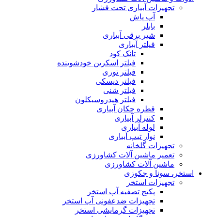
تجهیزات آبیاری تحت فشار
آب پاش
بابلر
شیر برقی آبیاری
فیلتر آبیاری
تانک کود
فیلتر اسکرین خودشوینده
فیلتر توری
فیلتر دیسکی
فیلتر شنی
فیلتر هیدروسیکلون
قطره چکان آبیاری
کنترلر آبیاری
لوله آبیاری
نوار تیپ آبیاری
تجهیزات گلخانه
تعمیر ماشین آلات کشاورزی
ماشین آلات کشاورزی
استخر، سونا و جکوزی
تجهیزات استخر
پکیج تصفیه آب استخر
تجهیزات ضدعفونی آب استخر
تجهیزات گرمایشی استخر