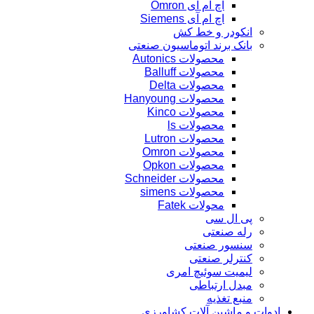
اچ ام آی Omron
اچ ام آی Siemens
انکودر و خط کش
بانک برند اتوماسیون صنعتی
محصولات Autonics
محصولات Balluff
محصولات Delta
محصولات Hanyoung
محصولات Kinco
محصولات ls
محصولات Lutron
محصولات Omron
محصولات Opkon
محصولات Schneider
محصولات simens
محولات Fatek
پی ال سی
رله صنعتی
سنسور صنعتی
کنترلر صنعتی
لیمیت سوئیچ امری
مبدل ارتباطی
منبع تغذیه
ادوات و ماشین آلات کشاورزی