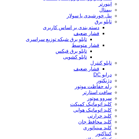
اینورتر
بیمتال
پنل خورشیدی یا سولار
تابلو برق
دسته بندی بر اساس کاربری
فشار ضعیف
تابلو برق شبکه توزیع سراسری
فشار متوسط
تابلو برق فیکس
تابلو کشویی
تابلو کنترل
فشار ضعیف
درایو DC
دژنکتور
رله حفاظت موتور
سافت استارتر
سروو موتور
کلید اتوماتیک کمپکت
کلید اتوماتیک هوایی
کلید حرارتی
کلید محافظ جان
کلید مینیاتوری
کنتاکتور