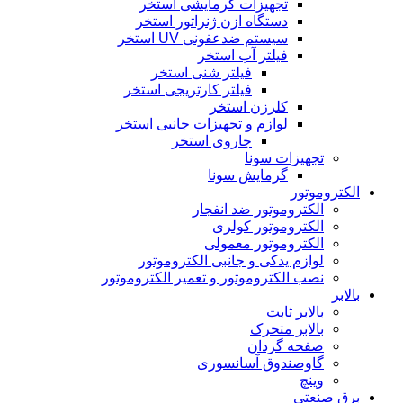
تجهیزات گرمایشی استخر
دستگاه ازن ژنراتور استخر
سیستم ضدعفونی UV استخر
فیلتر آب استخر
فیلتر شنی استخر
فیلتر کارتریجی استخر
کلرزن استخر
لوازم و تجهیزات جانبی استخر
جاروی استخر
تجهیزات سونا
گرمایش سونا
الکتروموتور
الکتروموتور ضد انفجار
الکتروموتور کولری
الکتروموتور معمولی
لوازم یدکی و جانبی الکتروموتور
نصب الکتروموتور و تعمیر الکتروموتور
بالابر
بالابر ثابت
بالابر متحرک
صفحه گردان
گاوصندوق آسانسوری
وینچ
برق صنعتی