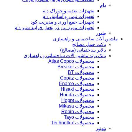
دام
تجهیزات تغذیه و خوراک دام
تجهیزات تیمار و آسایش دام
تجهیزات جمع آوری و مدیریت کود
تجهیزات مورد نیاز در بخش فرآیند شیر دام
طیور
ماشین آلات ساختمانی و راهسازی
باکت حمل مصالح
بالابر ساختمانی (مصالح)
بانک برند ماشین آلات ساختمانی و راهسازی
محصولات Atlas Copco
محصولات Breaker
محصولات BT
محصولات Copaz
محصولات Enarco
محصولات Hisaki
محصولات Honda
محصولات Hoppt
محصولات Mikasa
محصولات Robin
محصولات Tayo
محصولات Technoflex
بتونیر