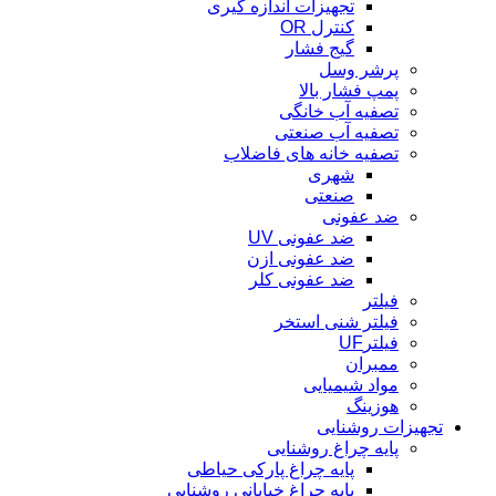
تجهیزات اندازه گیری
کنترل OR
گیج فشار
پرشر وسل
پمپ فشار بالا
تصفیه آب خانگی
تصفیه آب صنعتی
تصفیه خانه های فاضلاب
شهری
صنعتی
ضد عفونی
ضد عفونی UV
ضد عفونی ازن
ضد عفونی کلر
فیلتر
فیلتر شنی استخر
فیلترUF
ممبران
مواد شیمیایی
هوزینگ
تجهیزات روشنایی
پایه چراغ روشنایی
پایه چراغ پارکی حیاطی
پایه چراغ خیابانی روشنایی