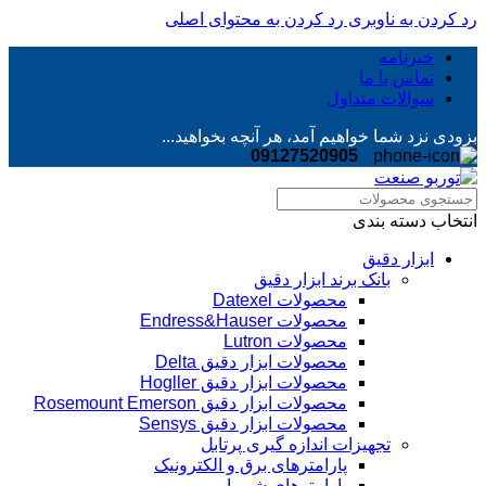
رد کردن به ناوبری
رد کردن به محتوای اصلی
خبرنامه
تماس با ما
سوالات متداول
بزودی نزد شما خواهیم آمد، هر آنچه بخواهید...
09127520905
انتخاب دسته بندی
ابزار دقیق
بانک برند ابزار دقیق
محصولات Datexel
محصولات Endress&Hauser
محصولات Lutron
محصولات ابزار دقیق Delta
محصولات ابزار دقیق Hogller
محصولات ابزار دقیق Rosemount Emerson
محصولات ابزار دقیق Sensys
تجهیزات اندازه گیری پرتابل
پارامترهای برق و الکترونیک
پارامترهای شیمیایی