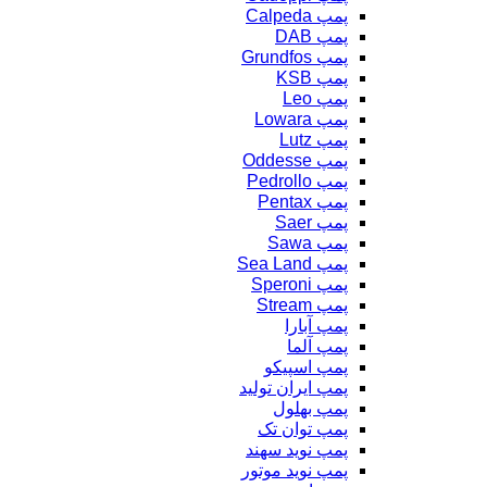
پمپ Calpeda
پمپ DAB
پمپ Grundfos
پمپ KSB
پمپ Leo
پمپ Lowara
پمپ Lutz
پمپ Oddesse
پمپ Pedrollo
پمپ Pentax
پمپ Saer
پمپ Sawa
پمپ Sea Land
پمپ Speroni
پمپ Stream
پمپ آبارا
پمپ آلما
پمپ اسپیکو
پمپ ایران تولید
پمپ بهلول
پمپ توان تک
پمپ نوید سهند
پمپ نوید موتور