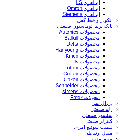
اچ ام آی LS
اچ ام آی Omron
اچ ام آی Siemens
انکودر و خط کش
بانک برند اتوماسیون صنعتی
محصولات Autonics
محصولات Balluff
محصولات Delta
محصولات Hanyoung
محصولات Kinco
محصولات ls
محصولات Lutron
محصولات Omron
محصولات Opkon
محصولات Schneider
محصولات simens
محولات Fatek
پی ال سی
رله صنعتی
سنسور صنعتی
کنترلر صنعتی
لیمیت سوئیچ امری
مبدل ارتباطی
منبع تغذیه