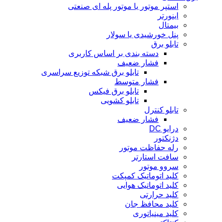
استپر موتور یا موتور پله ای صنعتی
اینورتر
بیمتال
پنل خورشیدی یا سولار
تابلو برق
دسته بندی بر اساس کاربری
فشار ضعیف
تابلو برق شبکه توزیع سراسری
فشار متوسط
تابلو برق فیکس
تابلو کشویی
تابلو کنترل
فشار ضعیف
درایو DC
دژنکتور
رله حفاظت موتور
سافت استارتر
سروو موتور
کلید اتوماتیک کمپکت
کلید اتوماتیک هوایی
کلید حرارتی
کلید محافظ جان
کلید مینیاتوری