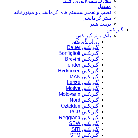
مخزن یا منبع موتورخانه
مشعل
نصب و تعمیر سیستم های گرمایشی و موتورخانه
هیتر گرمایشی
یونیت هیتر
گیربکس
بانک برند گیربکس
ایران گیربکس
گیربکس Bauer
گیربکس Bonfiglioli
گیربکس Brevini
گیربکس Flender
گیربکس Hydromec
گیربکس IMAK
گیربکس Lenze
گیربکس Motive
گیربکس Motovario
گیربکس Nord
گیربکس Oztekfen
گیربکس PGR
گیربکس Reggiana
گیربکس SEW
گیربکس SITI
گیربکس STM