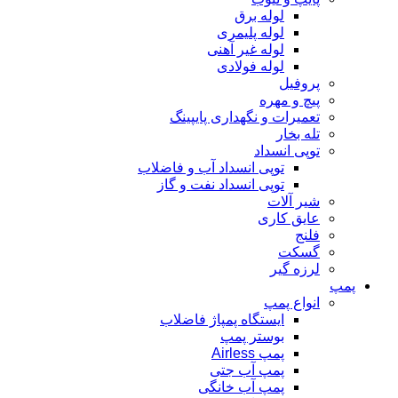
لوله برق
لوله پلیمری
لوله غیر آهنی
لوله فولادی
پروفیل
پیچ و مهره
تعمیرات و نگهداری پایپینگ
تله بخار
توپی انسداد
توپی انسداد آب و فاضلاب
توپی انسداد نفت و گاز
شیر آلات
عایق کاری
فلنج
گسکت
لرزه گیر
پمپ
انواع پمپ
ایستگاه پمپاژ فاضلاب
بوستر پمپ
پمپ Airless
پمپ آب جتی
پمپ آب خانگی