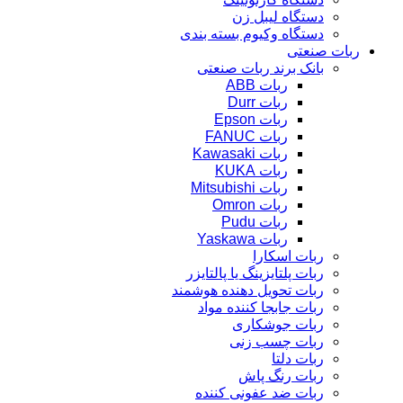
دستگاه لیبل زن
دستگاه وکیوم بسته بندی
ربات صنعتی
بانک برند ربات صنعتی
ربات ABB
ربات Durr
ربات Epson
ربات FANUC
ربات Kawasaki
ربات KUKA
ربات Mitsubishi
ربات Omron
ربات Pudu
ربات Yaskawa
ربات اسکارا
ربات پلتایزینگ یا پالتایزر
ربات تحویل دهنده هوشمند
ربات جابجا کننده مواد
ربات جوشکاری
ربات چسب زنی
ربات دلتا
ربات رنگ پاش
ربات ضد عفونی کننده