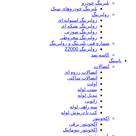
بلبرینگ خودرو
بلبرینگ خودروهای سبک
رولبرینگ
رولبرینگ استوانه ای
رولبرینگ بشکه ای
رولبرینگ سوزنی
رولبرینگ مخروطی
شماره فنی بلبرینگ و رولبرینگ
رولبرینگ 22000
کاسه نمد
پایپینگ
اتصالات
اتصالات رزوه ای
اتصالات ساکتی
اولت
بست لوله
تبدیل لوله
زانویی
سه راهی لوله
کپ یا درپوش لوله
اکچویتور
اکچویتور برقی
اکچویتور پنوماتیک
پایپ و تیوب