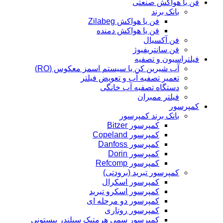
فن یا هواکش صنعتی
بانک برند
فن یا هواکش Zilabeg
فن یا هواکش دمنده
فن آکسیال
فن سانتریفیوژ
فیلتراسیون و تصفیه
آب شیرین کن یا سیستم اسمز معکوس (RO)
تعمیر تصفیه آب و تعویض فیلتر
دستگاه تصفیه آب خانگی
فیلتر ممبران
کمپرسور
بانک برند کمپرسور
کمپرسور Bitzer
کمپرسور Copeland
کمپرسور Danfoss
کمپرسور Dorin
کمپرسور Refcomp
کمپرسور تبرید (برودتی)
کمپرسور اسکرال
کمپرسور اسکرو تبرید
کمپرسور دو مرحله ای
کمپرسور روتاری
کمپرسور سمی هرمتیک سیلندر پیستونی