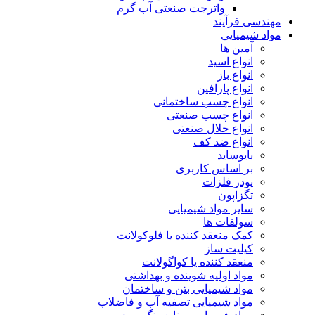
واترجت صنعتی آب گرم
مهندسی فرآیند
مواد شیمیایی
آمین ها
انواع اسید
انواع باز
انواع پارافین
انواع چسب ساختمانی
انواع چسب صنعتی
انواع حلال صنعتی
انواع ضد کف
بایوساید
بر اساس کاربری
پودر فلزات
تگزاپون
سایر مواد شیمیایی
سولفات ها
کمک منعقد کننده یا فلوکولانت
کیلیت ساز
منعقد کننده یا کواگولانت
مواد اولیه شوینده و بهداشتی
مواد شیمیایی بتن و ساختمان
مواد شیمیایی تصفیه آب و فاضلاب