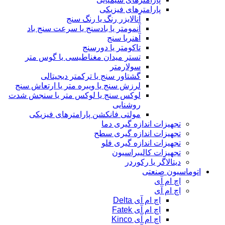
پارامترهای فیزیکی
آنالایزر رنگ یا رنگ سنج
آنمومتر یا بادسنج یا سرعت سنج باد
آهنربا سنج
تاکومتر یا دورسنج
تستر میدان مغناطیسی یا گوس متر
سولارمتر
گشتاور سنج یا ترکمتر دیجیتالی
لرزش سنج یا ویبره متر یا ارتعاش سنج
لوکس سنج یا لوکس متر یا سنجش شدت
روشنایی
مولتی فانکشن پارامترهای فیزیکی
تجهیزات اندازه گیری دما
تجهیزات اندازه گیری سطح
تجهیزات اندازه گیری فلو
تجهیزات کالیبراسیون
دیتالاگر یا رکوردر
اتوماسیون صنعتی
اچ ام آی
اچ ام آی
اچ ام آی Delta
اچ ام آی Fatek
اچ ام آی Kinco