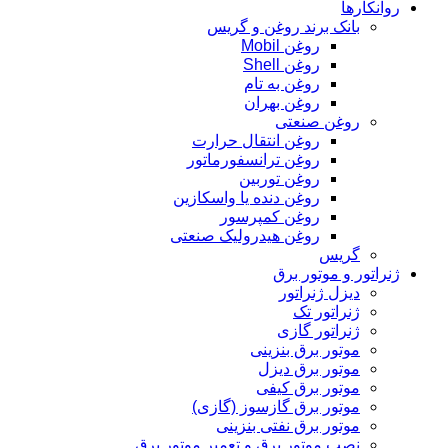
روانکارها
بانک برند روغن و گریس
روغن Mobil
روغن Shell
روغن به تام
روغن بهران
روغن صنعتی
روغن انتقال حرارت
روغن ترانسفورماتور
روغن توربین
روغن دنده یا واسکازین
روغن کمپرسور
روغن هیدرولیک صنعتی
گریس
ژنراتور و موتور برق
دیزل ژنراتور
ژنراتور تک
ژنراتور گازی
موتور برق بنزینی
موتور برق دیزل
موتور برق کیفی
موتور برق گازسوز (گازی)
موتور برق نفتی بنزینی
نصب موتور برق و تعمیر موتور برق