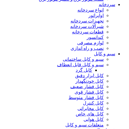
سردخانه
انواع سردخانه
اواپراتور
تجهیزات سردخانه
شیرآلات سردخانه
قطعات سردخانه
کندانسور
لوازم مصرفی
نصب و راه اندازی
سیم و کابل
سیم و کابل ساختمانی
سیم و کابل قابل انعطاف
کابل گرد
کابل ابزار دقیق
کابل خودنگهدار
کابل فشار ضعیف
کابل فشار قوی
کابل فشار متوسط
کابل کنترل
کابل مخابراتی
کابل های خاص
کابل هوایی
متعلقات سیم و کابل