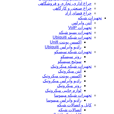
چراغ اداری، تجاری و فروشگاهی
چراغ صنعتی و کارگاهی
چراغ فضای آزاد
تجهیزات شبکه
آنتن وایرلس
تجهیزات VoIP
تجهیزات پسیو شبکه
تجهیزات شبکه Ubiquiti
اکسس پوینت Unifi
رادیو وایرلس Ubiquiti
تجهیزات شبکه سیسکو
روتر سیسکو
سوئیچ سیسکو
تجهیزات شبکه میکروتیک
آنتن میکروتیک
اکسس پوینت میکروتیک
رادیو وایرلس میکروتیک
روتر میکروتیک
لوازم جانبی میکروتیک
تجهیزات شبکه میموسا
رادیو وایرلس میموسا
کابل و اتصالات شبکه
اتصالات شبکه