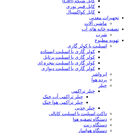
کابل شبکه (Lan)
کابل فیبر نوری
کابل کواکسیال
تجهیزات معدنی
ماشین آلات
تصفیه خانه های آب
شرب
تهویه مطبوع
اسپلیت یا کولر گازی
کولر گازی یا اسپلیت ایستاده
کولر گازی یا اسپلیت پرتابل
کولر گازی یا اسپلیت پنجره ای
کولر گازی یا اسپلیت دیواری
ایرواشر
پرده هوا
چیلر
چیلر تراکمی
چیلر تراکمی آب خنک
چیلر تراکمی هوا خنک
چیلر جذبی
داکت اسپلیت یا اسپلیت کانالی
دستگاه تصفیه هوا
دستگاه زنت
دستگاه هواساز