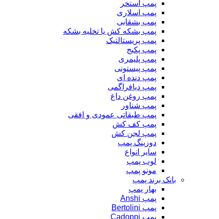
پمپ استخر
پمپ اسلاری
پمپ بشقابی
پمپ بشکه کش یا تخلیه بشکه
پمپ پریستالتیک
پمپ پکیج
پمپ پلیمری
پمپ پیستونی
پمپ دنده ای
پمپ دیافراگمی
پمپ روغن داغ
پمپ شناور
پمپ طبقاتی عمودی و افقی
پمپ کف کش
پمپ لجن کش
دوزینگ پمپ
سایر انواع
لوب پمپ
مونو پمپ
بانک برند پمپ
بهار پمپ
پمپ Anshi
پمپ Bertolini
پمپ Cadoppi