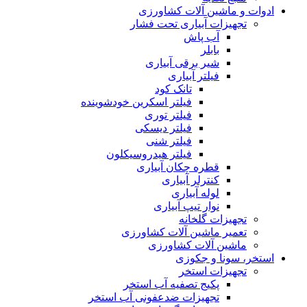
ادوات و ماشین آلات کشاورزی
تجهیزات آبیاری تحت فشار
آب پاش
بابلر
شیر برقی آبیاری
فیلتر آبیاری
تانک کود
فیلتر اسکرین خودشوینده
فیلتر توری
فیلتر دیسکی
فیلتر شنی
فیلتر هیدروسیکلون
قطره چکان آبیاری
کنترلر آبیاری
لوله آبیاری
نوار تیپ آبیاری
تجهیزات گلخانه
تعمیر ماشین آلات کشاورزی
ماشین آلات کشاورزی
استخر، سونا و جکوزی
تجهیزات استخر
پکیج تصفیه آب استخر
تجهیزات ضدعفونی آب استخر