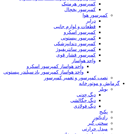
کمپرسور هرمتیک
کمپرسور یخچال
کمپرسور هوا
درایر
قطعات و لوازم جانبی
کمپرسور اسکرو
کمپرسور پیستونی
کمپرسور دندانپزشکی
کمپرسور سانتریفیوژ
کمپرسور فشار قوی
واحد هواساز
واحد هواساز کمپرسور اسکرو
واحد هواساز کمپرسور باد سیلندر پیستونی
نصب کمپرسور و تعمیر کمپرسور
گرمایش و موتورخانه
بویلر
دیگ چدنی
دیگ چگالشی
دیگ فولادی
پکیج
رادیاتور
سختی گیر
مبدل حرارتی