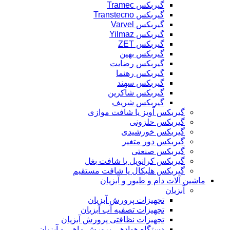
گیربکس Tramec
گیربکس Transtecno
گیربکس Varvel
گیربکس Yilmaz
گیربکس ZET
گیربکس بهین
گیربکس رضایت
گیربکس رهنما
گیربکس سهند
گیربکس شاکرین
گیربکس شریف
گیربکس آویز یا شافت موازی
گیربکس حلزونی
گیربکس خورشیدی
گیربکس دور متغیر
گیربکس صنعتی
گیربکس کرانویل یا شافت بغل
گیربکس هلیکال یا شافت مستقیم
ماشین آلات دام و طیور و آبزیان
آبزیان
تجهیزات پرورش آبزیان
تجهیزات تصفیه آب آبزیان
تجهیزات نظافتی پرورش آبزیان
دستگاه هوادهی پرورش ماهی و آبزیان