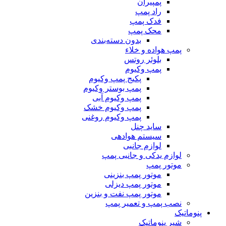
پمپیران
راد پمپ
فدک پمپ
محک پمپ
بدون دسته‌بندی
پمپ هواده و خلاء
بلوئر روتس
پمپ وکیوم
پکیج پمپ وکیوم
پمپ بوستر وکیوم
پمپ وکیوم آبی
پمپ وکیوم خشک
پمپ وکیوم روغنی
ساید چنل
سیستم هوادهی
لوازم جانبی
لوازم یدکی و جانبی پمپ
موتور پمپ
موتور پمپ بنزینی
موتور پمپ دیزلی
موتور پمپ نفت و بنزین
نصب پمپ و تعمیر پمپ
پنوماتیک
شیر پنوماتیک