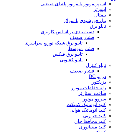
استپر موتور یا موتور پله ای صنعتی
اینورتر
بیمتال
پنل خورشیدی یا سولار
تابلو برق
دسته بندی بر اساس کاربری
فشار ضعیف
تابلو برق شبکه توزیع سراسری
فشار متوسط
تابلو برق فیکس
تابلو کشویی
تابلو کنترل
فشار ضعیف
درایو DC
دژنکتور
رله حفاظت موتور
سافت استارتر
سروو موتور
کلید اتوماتیک کمپکت
کلید اتوماتیک هوایی
کلید حرارتی
کلید محافظ جان
کلید مینیاتوری