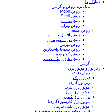
روانکارها
بانک برند روغن و گریس
روغن Mobil
روغن Shell
روغن به تام
روغن بهران
روغن صنعتی
روغن انتقال حرارت
روغن ترانسفورماتور
روغن توربین
روغن دنده یا واسکازین
روغن کمپرسور
روغن هیدرولیک صنعتی
گریس
ژنراتور و موتور برق
دیزل ژنراتور
ژنراتور تک
ژنراتور گازی
موتور برق بنزینی
موتور برق دیزل
موتور برق کیفی
موتور برق گازسوز (گازی)
موتور برق نفتی بنزینی
نصب موتور برق و تعمیر موتور برق