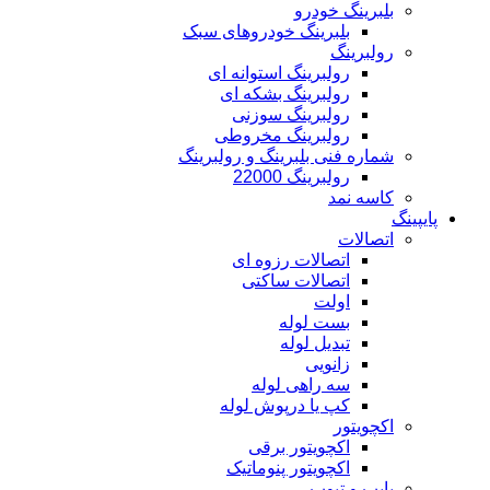
بلبرینگ خودرو
بلبرینگ خودروهای سبک
رولبرینگ
رولبرینگ استوانه ای
رولبرینگ بشکه ای
رولبرینگ سوزنی
رولبرینگ مخروطی
شماره فنی بلبرینگ و رولبرینگ
رولبرینگ 22000
کاسه نمد
پایپینگ
اتصالات
اتصالات رزوه ای
اتصالات ساکتی
اولت
بست لوله
تبدیل لوله
زانویی
سه راهی لوله
کپ یا درپوش لوله
اکچویتور
اکچویتور برقی
اکچویتور پنوماتیک
پایپ و تیوب