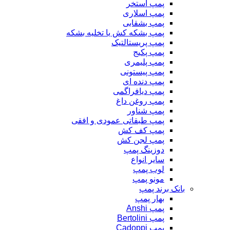
پمپ استخر
پمپ اسلاری
پمپ بشقابی
پمپ بشکه کش یا تخلیه بشکه
پمپ پریستالتیک
پمپ پکیج
پمپ پلیمری
پمپ پیستونی
پمپ دنده ای
پمپ دیافراگمی
پمپ روغن داغ
پمپ شناور
پمپ طبقاتی عمودی و افقی
پمپ کف کش
پمپ لجن کش
دوزینگ پمپ
سایر انواع
لوب پمپ
مونو پمپ
بانک برند پمپ
بهار پمپ
پمپ Anshi
پمپ Bertolini
پمپ Cadoppi