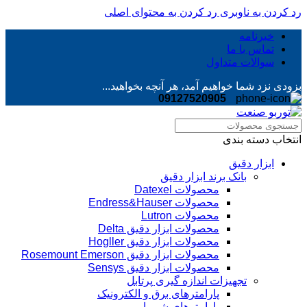
رد کردن به ناوبری
رد کردن به محتوای اصلی
خبرنامه
تماس با ما
سوالات متداول
بزودی نزد شما خواهیم آمد، هر آنچه بخواهید...
09127520905
انتخاب دسته بندی
ابزار دقیق
بانک برند ابزار دقیق
محصولات Datexel
محصولات Endress&Hauser
محصولات Lutron
محصولات ابزار دقیق Delta
محصولات ابزار دقیق Hogller
محصولات ابزار دقیق Rosemount Emerson
محصولات ابزار دقیق Sensys
تجهیزات اندازه گیری پرتابل
پارامترهای برق و الکترونیک
پارامترهای شیمیایی