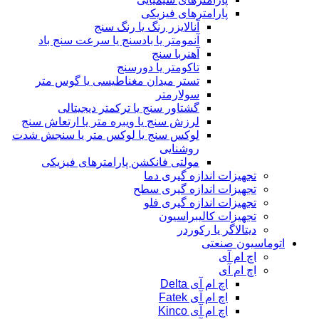
پارامترهای فیزیکی
آنالایزر رنگ یا رنگ سنج
آنمومتر یا بادسنج یا سرعت سنج باد
آهنربا سنج
تاکومتر یا دورسنج
تستر میدان مغناطیسی یا گوس متر
سولارمتر
گشتاور سنج یا ترکمتر دیجیتالی
لرزش سنج یا ویبره متر یا ارتعاش سنج
لوکس سنج یا لوکس متر یا سنجش شدت
روشنایی
مولتی فانکشن پارامترهای فیزیکی
تجهیزات اندازه گیری دما
تجهیزات اندازه گیری سطح
تجهیزات اندازه گیری فلو
تجهیزات کالیبراسیون
دیتالاگر یا رکوردر
اتوماسیون صنعتی
اچ ام آی
اچ ام آی
اچ ام آی Delta
اچ ام آی Fatek
اچ ام آی Kinco