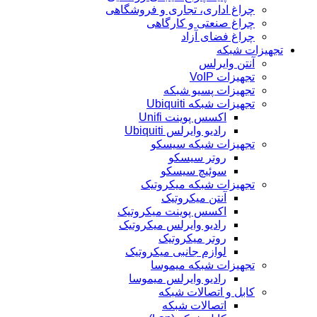
چراغ اداری، تجاری و فروشگاهی
چراغ صنعتی و کارگاهی
چراغ فضای آزاد
تجهیزات شبکه
آنتن وایرلس
تجهیزات VoIP
تجهیزات پسیو شبکه
تجهیزات شبکه Ubiquiti
اکسس پوینت Unifi
رادیو وایرلس Ubiquiti
تجهیزات شبکه سیسکو
روتر سیسکو
سوئیچ سیسکو
تجهیزات شبکه میکروتیک
آنتن میکروتیک
اکسس پوینت میکروتیک
رادیو وایرلس میکروتیک
روتر میکروتیک
لوازم جانبی میکروتیک
تجهیزات شبکه میموسا
رادیو وایرلس میموسا
کابل و اتصالات شبکه
اتصالات شبکه