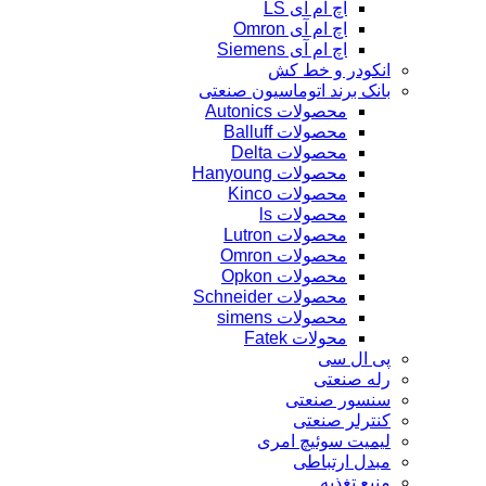
اچ ام آی LS
اچ ام آی Omron
اچ ام آی Siemens
انکودر و خط کش
بانک برند اتوماسیون صنعتی
محصولات Autonics
محصولات Balluff
محصولات Delta
محصولات Hanyoung
محصولات Kinco
محصولات ls
محصولات Lutron
محصولات Omron
محصولات Opkon
محصولات Schneider
محصولات simens
محولات Fatek
پی ال سی
رله صنعتی
سنسور صنعتی
کنترلر صنعتی
لیمیت سوئیچ امری
مبدل ارتباطی
منبع تغذیه