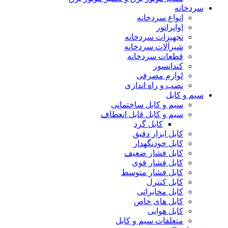
سردخانه
انواع سردخانه
اواپراتور
تجهیزات سردخانه
شیرآلات سردخانه
قطعات سردخانه
کندانسور
لوازم مصرفی
نصب و راه اندازی
سیم و کابل
سیم و کابل ساختمانی
سیم و کابل قابل انعطاف
کابل گرد
کابل ابزار دقیق
کابل خودنگهدار
کابل فشار ضعیف
کابل فشار قوی
کابل فشار متوسط
کابل کنترل
کابل مخابراتی
کابل های خاص
کابل هوایی
متعلقات سیم و کابل