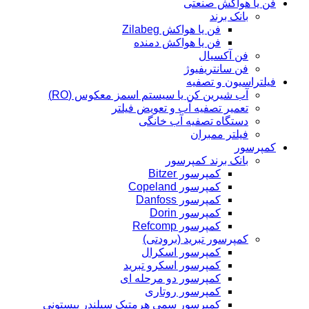
فن یا هواکش صنعتی
بانک برند
فن یا هواکش Zilabeg
فن یا هواکش دمنده
فن آکسیال
فن سانتریفیوژ
فیلتراسیون و تصفیه
آب شیرین کن یا سیستم اسمز معکوس (RO)
تعمیر تصفیه آب و تعویض فیلتر
دستگاه تصفیه آب خانگی
فیلتر ممبران
کمپرسور
بانک برند کمپرسور
کمپرسور Bitzer
کمپرسور Copeland
کمپرسور Danfoss
کمپرسور Dorin
کمپرسور Refcomp
کمپرسور تبرید (برودتی)
کمپرسور اسکرال
کمپرسور اسکرو تبرید
کمپرسور دو مرحله ای
کمپرسور روتاری
کمپرسور سمی هرمتیک سیلندر پیستونی