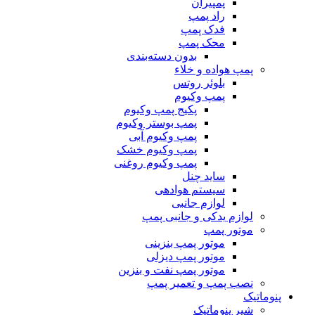
پمپیران
راد پمپ
فدک پمپ
محک پمپ
بدون دسته‌بندی
پمپ هواده و خلاء
بلوئر روتس
پمپ وکیوم
پکیج پمپ وکیوم
پمپ بوستر وکیوم
پمپ وکیوم آبی
پمپ وکیوم خشک
پمپ وکیوم روغنی
ساید چنل
سیستم هوادهی
لوازم جانبی
لوازم یدکی و جانبی پمپ
موتور پمپ
موتور پمپ بنزینی
موتور پمپ دیزلی
موتور پمپ نفت و بنزین
نصب پمپ و تعمیر پمپ
پنوماتیک
شیر پنوماتیک