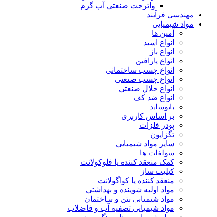
واترجت صنعتی آب گرم
مهندسی فرآیند
مواد شیمیایی
آمین ها
انواع اسید
انواع باز
انواع پارافین
انواع چسب ساختمانی
انواع چسب صنعتی
انواع حلال صنعتی
انواع ضد کف
بایوساید
بر اساس کاربری
پودر فلزات
تگزاپون
سایر مواد شیمیایی
سولفات ها
کمک منعقد کننده یا فلوکولانت
کیلیت ساز
منعقد کننده یا کواگولانت
مواد اولیه شوینده و بهداشتی
مواد شیمیایی بتن و ساختمان
مواد شیمیایی تصفیه آب و فاضلاب