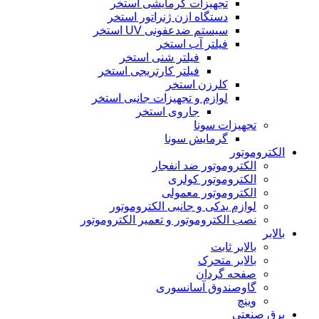
تجهیزات گرمایشی استخر
دستگاه ازن ژنراتور استخر
سیستم ضدعفونی UV استخر
فیلتر آب استخر
فیلتر شنی استخر
فیلتر کارتریجی استخر
کلرزن استخر
لوازم و تجهیزات جانبی استخر
جاروی استخر
تجهیزات سونا
گرمایش سونا
الکتروموتور
الکتروموتور ضد انفجار
الکتروموتور کولری
الکتروموتور معمولی
لوازم یدکی و جانبی الکتروموتور
نصب الکتروموتور و تعمیر الکتروموتور
بالابر
بالابر ثابت
بالابر متحرک
صفحه گردان
گاوصندوق آسانسوری
وینچ
برق صنعتی