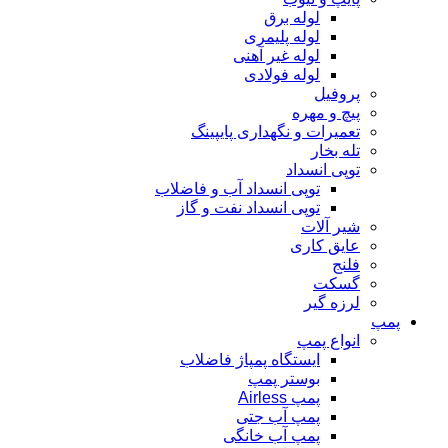
لوله برق
لوله پلیمری
لوله غیر آهنی
لوله فولادی
پروفیل
پیچ و مهره
تعمیرات و نگهداری پایپینگ
تله بخار
توپی انسداد
توپی انسداد آب و فاضلاب
توپی انسداد نفت و گاز
شیر آلات
عایق کاری
فلنج
گسکت
لرزه گیر
پمپ
انواع پمپ
ایستگاه پمپاژ فاضلاب
بوستر پمپ
پمپ Airless
پمپ آب جتی
پمپ آب خانگی