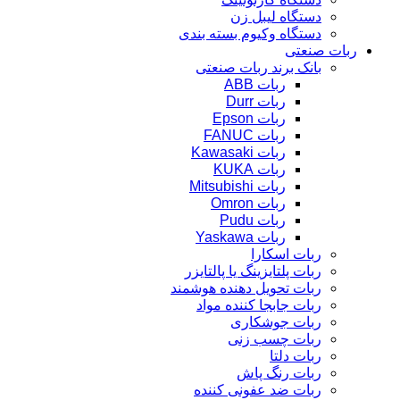
دستگاه لیبل زن
دستگاه وکیوم بسته بندی
ربات صنعتی
بانک برند ربات صنعتی
ربات ABB
ربات Durr
ربات Epson
ربات FANUC
ربات Kawasaki
ربات KUKA
ربات Mitsubishi
ربات Omron
ربات Pudu
ربات Yaskawa
ربات اسکارا
ربات پلتایزینگ یا پالتایزر
ربات تحویل دهنده هوشمند
ربات جابجا کننده مواد
ربات جوشکاری
ربات چسب زنی
ربات دلتا
ربات رنگ پاش
ربات ضد عفونی کننده