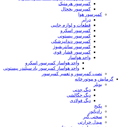
کمپرسور هرمتیک
کمپرسور یخچال
کمپرسور هوا
درایر
قطعات و لوازم جانبی
کمپرسور اسکرو
کمپرسور پیستونی
کمپرسور دندانپزشکی
کمپرسور سانتریفیوژ
کمپرسور فشار قوی
واحد هواساز
واحد هواساز کمپرسور اسکرو
واحد هواساز کمپرسور باد سیلندر پیستونی
نصب کمپرسور و تعمیر کمپرسور
گرمایش و موتورخانه
بویلر
دیگ چدنی
دیگ چگالشی
دیگ فولادی
پکیج
رادیاتور
سختی گیر
مبدل حرارتی