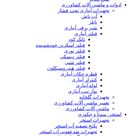
ادوات و ماشین آلات کشاورزی
تجهیزات آبیاری تحت فشار
آب پاش
بابلر
شیر برقی آبیاری
فیلتر آبیاری
تانک کود
فیلتر اسکرین خودشوینده
فیلتر توری
فیلتر دیسکی
فیلتر شنی
فیلتر هیدروسیکلون
قطره چکان آبیاری
کنترلر آبیاری
لوله آبیاری
نوار تیپ آبیاری
تجهیزات گلخانه
تعمیر ماشین آلات کشاورزی
ماشین آلات کشاورزی
استخر، سونا و جکوزی
تجهیزات استخر
پکیج تصفیه آب استخر
تجهیزات ضدعفونی آب استخر