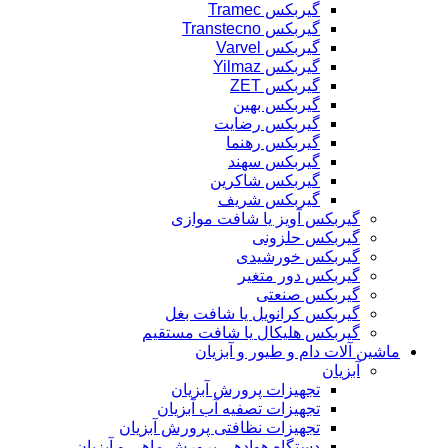
گیربکس Tramec
گیربکس Transtecno
گیربکس Varvel
گیربکس Yilmaz
گیربکس ZET
گیربکس بهین
گیربکس رضایت
گیربکس رهنما
گیربکس سهند
گیربکس شاکرین
گیربکس شریف
گیربکس آویز یا شافت موازی
گیربکس حلزونی
گیربکس خورشیدی
گیربکس دور متغیر
گیربکس صنعتی
گیربکس کرانویل یا شافت بغل
گیربکس هلیکال یا شافت مستقیم
ماشین آلات دام و طیور و آبزیان
آبزیان
تجهیزات پرورش آبزیان
تجهیزات تصفیه آب آبزیان
تجهیزات نظافتی پرورش آبزیان
دستگاه هوادهی پرورش ماهی و آبزیان