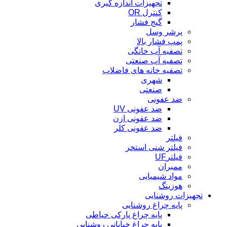
تجهیزات اندازه گیری
کنترل OR
گیج فشار
پرشر وسل
پمپ فشار بالا
تصفیه آب خانگی
تصفیه آب صنعتی
تصفیه خانه های فاضلاب
شهری
صنعتی
ضد عفونی
ضد عفونی UV
ضد عفونی ازن
ضد عفونی کلر
فیلتر
فیلتر شنی استخر
فیلترUF
ممبران
مواد شیمیایی
هوزینگ
تجهیزات روشنایی
پایه چراغ روشنایی
پایه چراغ پارکی حیاطی
پایه چراغ خیابانی روشنایی