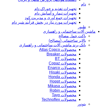
دام
تجهیزات تغذیه و خوراک دام
تجهیزات تیمار و آسایش دام
تجهیزات جمع آوری و مدیریت کود
تجهیزات مورد نیاز در بخش فرآیند شیر دام
طیور
ماشین آلات ساختمانی و راهسازی
باکت حمل مصالح
بالابر ساختمانی (مصالح)
بانک برند ماشین آلات ساختمانی و راهسازی
محصولات Atlas Copco
محصولات Breaker
محصولات BT
محصولات Copaz
محصولات Enarco
محصولات Hisaki
محصولات Honda
محصولات Hoppt
محصولات Mikasa
محصولات Robin
محصولات Tayo
محصولات Technoflex
بتونیر