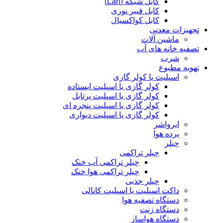
کابل شبکه (Lan)
کابل فیبر نوری
کابل کواکسیال
تجهیزات معدنی
ماشین آلات
تصفیه خانه های آب
شرب
تهویه مطبوع
اسپلیت یا کولر گازی
کولر گازی یا اسپلیت ایستاده
کولر گازی یا اسپلیت پرتابل
کولر گازی یا اسپلیت پنجره ای
کولر گازی یا اسپلیت دیواری
ایرواشر
پرده هوا
چیلر
چیلر تراکمی
چیلر تراکمی آب خنک
چیلر تراکمی هوا خنک
چیلر جذبی
داکت اسپلیت یا اسپلیت کانالی
دستگاه تصفیه هوا
دستگاه زنت
دستگاه هواساز