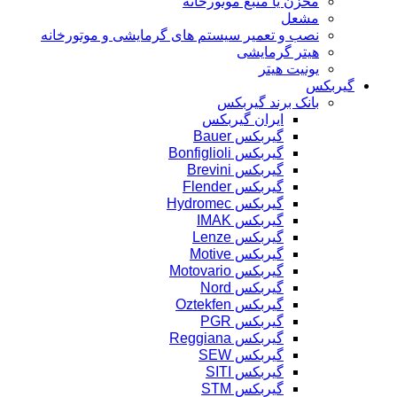
مخزن یا منبع موتورخانه
مشعل
نصب و تعمیر سیستم های گرمایشی و موتورخانه
هیتر گرمایشی
یونیت هیتر
گیربکس
بانک برند گیربکس
ایران گیربکس
گیربکس Bauer
گیربکس Bonfiglioli
گیربکس Brevini
گیربکس Flender
گیربکس Hydromec
گیربکس IMAK
گیربکس Lenze
گیربکس Motive
گیربکس Motovario
گیربکس Nord
گیربکس Oztekfen
گیربکس PGR
گیربکس Reggiana
گیربکس SEW
گیربکس SITI
گیربکس STM