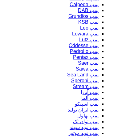
پمپ Calpeda
پمپ DAB
پمپ Grundfos
پمپ KSB
پمپ Leo
پمپ Lowara
پمپ Lutz
پمپ Oddesse
پمپ Pedrollo
پمپ Pentax
پمپ Saer
پمپ Sawa
پمپ Sea Land
پمپ Speroni
پمپ Stream
پمپ آبارا
پمپ آلما
پمپ اسپیکو
پمپ ایران تولید
پمپ بهلول
پمپ توان تک
پمپ نوید سهند
پمپ نوید موتور