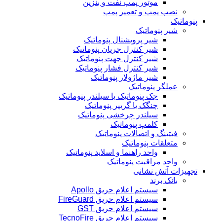
موتور پمپ نفت و بنزین
نصب پمپ و تعمیر پمپ
پنوماتیک
شیر پنوماتیک
شیر پروپشنال پنوماتیک
شیر کنترل جریان پنوماتیک
شیر کنترل جهت پنوماتیک
شیر کنترل فشار پنوماتیک
شیر ماژولار پنوماتیک
عملگر پنوماتیک
جک پنوماتیک یا سیلندر پنوماتیک
چنگک یا گریپر پنوماتیک
سیلندر چرخشی پنوماتیک
کلمپ پنوماتیک
فیتینگ و اتصالات پنوماتیک
متعلقات پنوماتیک
واحد راهنما و اسلاید پنوماتیک
واحد مراقبت پنوماتیک
تجهیزات آتش نشانی
بانک برند
سیستم اعلام حریق Apollo
سیستم اعلام حریق FireGuard
سیستم اعلام حریق GST
سیستم اعلام حریق TecnoFire