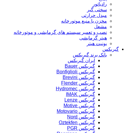
رادیاتور
سختی گیر
مبدل حرارتی
مخزن یا منبع موتورخانه
مشعل
نصب و تعمیر سیستم های گرمایشی و موتورخانه
هیتر گرمایشی
یونیت هیتر
گیربکس
بانک برند گیربکس
ایران گیربکس
گیربکس Bauer
گیربکس Bonfiglioli
گیربکس Brevini
گیربکس Flender
گیربکس Hydromec
گیربکس IMAK
گیربکس Lenze
گیربکس Motive
گیربکس Motovario
گیربکس Nord
گیربکس Oztekfen
گیربکس PGR