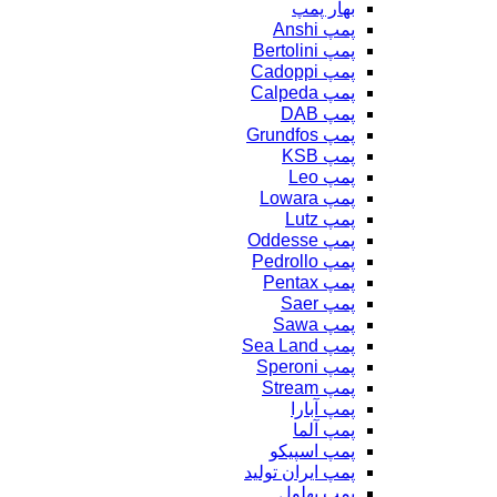
بهار پمپ
پمپ Anshi
پمپ Bertolini
پمپ Cadoppi
پمپ Calpeda
پمپ DAB
پمپ Grundfos
پمپ KSB
پمپ Leo
پمپ Lowara
پمپ Lutz
پمپ Oddesse
پمپ Pedrollo
پمپ Pentax
پمپ Saer
پمپ Sawa
پمپ Sea Land
پمپ Speroni
پمپ Stream
پمپ آبارا
پمپ آلما
پمپ اسپیکو
پمپ ایران تولید
پمپ بهلول