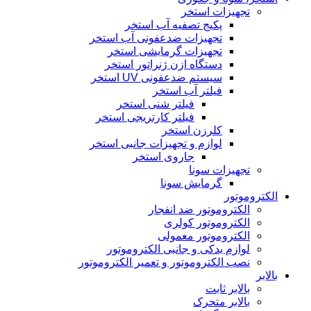
تجهیزات استخر
پکیج تصفیه آب استخر
تجهیزات ضدعفونی آب استخر
تجهیزات گرمایشی استخر
دستگاه ازن ژنراتور استخر
سیستم ضدعفونی UV استخر
فیلتر آب استخر
فیلتر شنی استخر
فیلتر کارتریجی استخر
کلرزن استخر
لوازم و تجهیزات جانبی استخر
جاروی استخر
تجهیزات سونا
گرمایش سونا
الکتروموتور
الکتروموتور ضد انفجار
الکتروموتور کولری
الکتروموتور معمولی
لوازم یدکی و جانبی الکتروموتور
نصب الکتروموتور و تعمیر الکتروموتور
بالابر
بالابر ثابت
بالابر متحرک