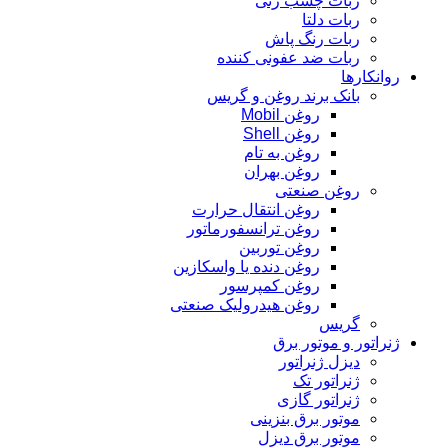
ربات چسب زنی
ربات دلتا
ربات رنگ پاش
ربات ضد عفونی کننده
روانکارها
بانک برند روغن و گریس
روغن Mobil
روغن Shell
روغن به تام
روغن بهران
روغن صنعتی
روغن انتقال حرارت
روغن ترانسفورماتور
روغن توربین
روغن دنده یا واسکازین
روغن کمپرسور
روغن هیدرولیک صنعتی
گریس
ژنراتور و موتور برق
دیزل ژنراتور
ژنراتور تک
ژنراتور گازی
موتور برق بنزینی
موتور برق دیزل