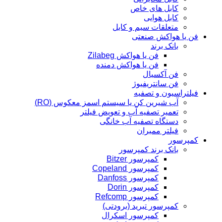
کابل های خاص
کابل هوایی
متعلقات سیم و کابل
فن یا هواکش صنعتی
بانک برند
فن یا هواکش Zilabeg
فن یا هواکش دمنده
فن آکسیال
فن سانتریفیوژ
فیلتراسیون و تصفیه
آب شیرین کن یا سیستم اسمز معکوس (RO)
تعمیر تصفیه آب و تعویض فیلتر
دستگاه تصفیه آب خانگی
فیلتر ممبران
کمپرسور
بانک برند کمپرسور
کمپرسور Bitzer
کمپرسور Copeland
کمپرسور Danfoss
کمپرسور Dorin
کمپرسور Refcomp
کمپرسور تبرید (برودتی)
کمپرسور اسکرال