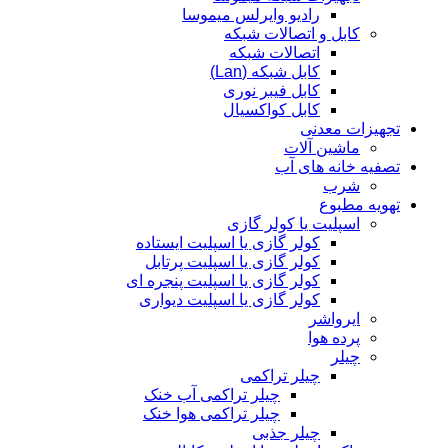
رادیو وایرلس میموسا
کابل و اتصالات شبکه
اتصالات شبکه
کابل شبکه (Lan)
کابل فیبر نوری
کابل کواکسیال
تجهیزات معدنی
ماشین آلات
تصفیه خانه های آب
شرب
تهویه مطبوع
اسپلیت یا کولر گازی
کولر گازی یا اسپلیت ایستاده
کولر گازی یا اسپلیت پرتابل
کولر گازی یا اسپلیت پنجره ای
کولر گازی یا اسپلیت دیواری
ایرواشر
پرده هوا
چیلر
چیلر تراکمی
چیلر تراکمی آب خنک
چیلر تراکمی هوا خنک
چیلر جذبی