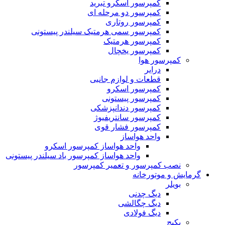
کمپرسور اسکرو تبرید
کمپرسور دو مرحله ای
کمپرسور روتاری
کمپرسور سمی هرمتیک سیلندر پیستونی
کمپرسور هرمتیک
کمپرسور یخچال
کمپرسور هوا
درایر
قطعات و لوازم جانبی
کمپرسور اسکرو
کمپرسور پیستونی
کمپرسور دندانپزشکی
کمپرسور سانتریفیوژ
کمپرسور فشار قوی
واحد هواساز
واحد هواساز کمپرسور اسکرو
واحد هواساز کمپرسور باد سیلندر پیستونی
نصب کمپرسور و تعمیر کمپرسور
گرمایش و موتورخانه
بویلر
دیگ چدنی
دیگ چگالشی
دیگ فولادی
پکیج