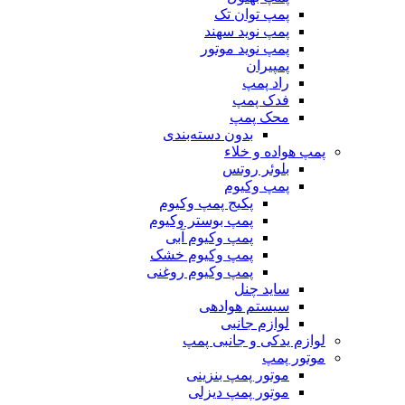
پمپ توان تک
پمپ نوید سهند
پمپ نوید موتور
پمپیران
راد پمپ
فدک پمپ
محک پمپ
بدون دسته‌بندی
پمپ هواده و خلاء
بلوئر روتس
پمپ وکیوم
پکیج پمپ وکیوم
پمپ بوستر وکیوم
پمپ وکیوم آبی
پمپ وکیوم خشک
پمپ وکیوم روغنی
ساید چنل
سیستم هوادهی
لوازم جانبی
لوازم یدکی و جانبی پمپ
موتور پمپ
موتور پمپ بنزینی
موتور پمپ دیزلی