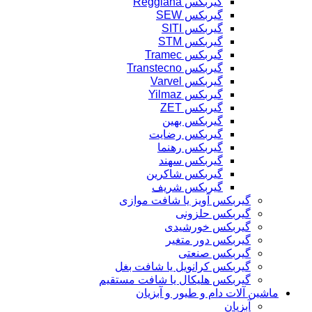
گیربکس Reggiana
گیربکس SEW
گیربکس SITI
گیربکس STM
گیربکس Tramec
گیربکس Transtecno
گیربکس Varvel
گیربکس Yilmaz
گیربکس ZET
گیربکس بهین
گیربکس رضایت
گیربکس رهنما
گیربکس سهند
گیربکس شاکرین
گیربکس شریف
گیربکس آویز یا شافت موازی
گیربکس حلزونی
گیربکس خورشیدی
گیربکس دور متغیر
گیربکس صنعتی
گیربکس کرانویل یا شافت بغل
گیربکس هلیکال یا شافت مستقیم
ماشین آلات دام و طیور و آبزیان
آبزیان