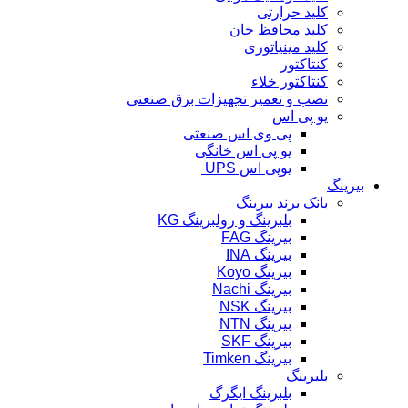
کلید حرارتی
کلید محافظ جان
کلید مینیاتوری
کنتاکتور
کنتاکتور خلاء
نصب و تعمیر تجهیزات برق صنعتی
یو پی اس
پی وی اس صنعتی
یو پی اس خانگی
یوپی اس UPS
بیرینگ
بانک برند بیرینگ
بلبرینگ و رولبرینگ KG
بیرینگ FAG
بیرینگ INA
بیرینگ Koyo
بیرینگ Nachi
بیرینگ NSK
بیرینگ NTN
بیرینگ SKF
بیرینگ Timken
بلبرینگ
بلبرینگ ایگرگ