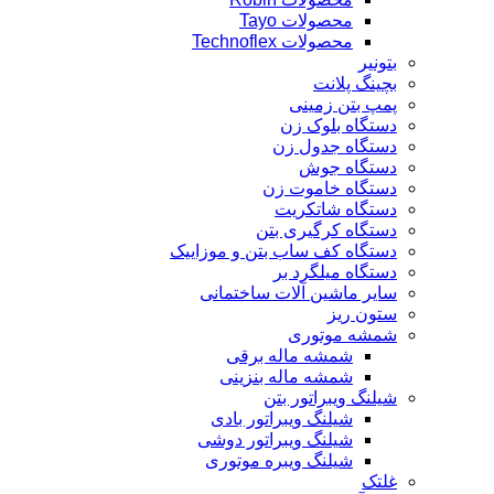
محصولات Tayo
محصولات Technoflex
بتونیر
بچینگ پلانت
پمپ بتن زمینی
دستگاه بلوک زن
دستگاه جدول زن
دستگاه جوش
دستگاه خاموت زن
دستگاه شاتکریت
دستگاه کرگیری بتن
دستگاه کف ساب بتن و موزاییک
دستگاه میلگرد بر
سایر ماشین آلات ساختمانی
ستون ریز
شمشه موتوری
شمشه ماله برقی
شمشه ماله بنزینی
شیلنگ ویبراتور بتن
شیلنگ ویبراتور بادی
شیلنگ ویبراتور دوشی
شیلنگ ویبره موتوری
غلتک