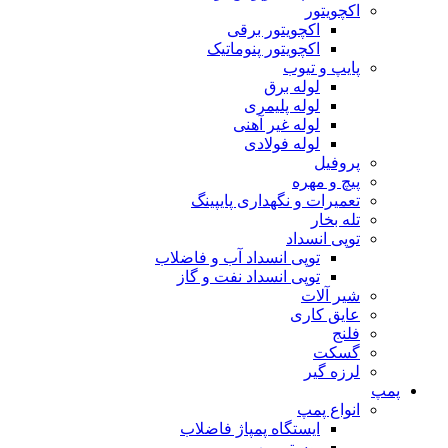
اکچویتور
اکچویتور برقی
اکچویتور پنوماتیک
پایپ و تیوب
لوله برق
لوله پلیمری
لوله غیر آهنی
لوله فولادی
پروفیل
پیچ و مهره
تعمیرات و نگهداری پایپینگ
تله بخار
توپی انسداد
توپی انسداد آب و فاضلاب
توپی انسداد نفت و گاز
شیر آلات
عایق کاری
فلنج
گسکت
لرزه گیر
پمپ
انواع پمپ
ایستگاه پمپاژ فاضلاب
بوستر پمپ