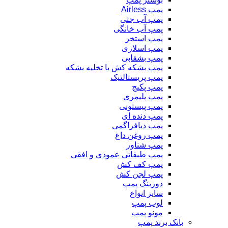
پمپ Airless
پمپ آب جتی
پمپ آب خانگی
پمپ استخر
پمپ اسلاری
پمپ بشقابی
پمپ بشکه کش یا تخلیه بشکه
پمپ پریستالتیک
پمپ پکیج
پمپ پلیمری
پمپ پیستونی
پمپ دنده ای
پمپ دیافراگمی
پمپ روغن داغ
پمپ شناور
پمپ طبقاتی عمودی و افقی
پمپ کف کش
پمپ لجن کش
دوزینگ پمپ
سایر انواع
لوب پمپ
مونو پمپ
بانک برند پمپ