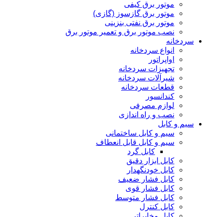
موتور برق کیفی
موتور برق گازسوز (گازی)
موتور برق نفتی بنزینی
نصب موتور برق و تعمیر موتور برق
سردخانه
انواع سردخانه
اواپراتور
تجهیزات سردخانه
شیرآلات سردخانه
قطعات سردخانه
کندانسور
لوازم مصرفی
نصب و راه اندازی
سیم و کابل
سیم و کابل ساختمانی
سیم و کابل قابل انعطاف
کابل گرد
کابل ابزار دقیق
کابل خودنگهدار
کابل فشار ضعیف
کابل فشار قوی
کابل فشار متوسط
کابل کنترل
کابل مخابراتی