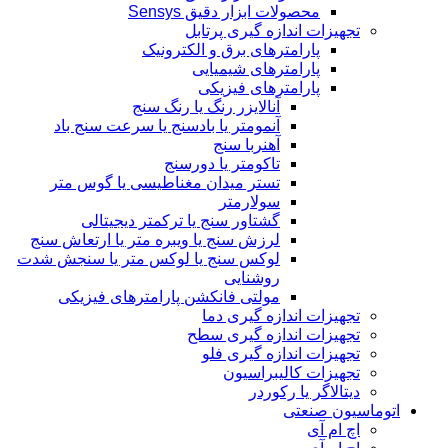
محصولات ابزار دقیق Sensys
تجهیزات اندازه گیری پرتابل
پارامترهای برق و الکترونیک
پارامترهای شیمیایی
پارامترهای فیزیکی
آنالایزر رنگ یا رنگ سنج
آنمومتر یا بادسنج یا سرعت سنج باد
آهنربا سنج
تاکومتر یا دورسنج
تستر میدان مغناطیسی یا گوس متر
سولارمتر
گشتاور سنج یا ترکمتر دیجیتالی
لرزش سنج یا ویبره متر یا ارتعاش سنج
لوکس سنج یا لوکس متر یا سنجش شدت
روشنایی
مولتی فانکشن پارامترهای فیزیکی
تجهیزات اندازه گیری دما
تجهیزات اندازه گیری سطح
تجهیزات اندازه گیری فلو
تجهیزات کالیبراسیون
دیتالاگر یا رکوردر
اتوماسیون صنعتی
اچ ام آی