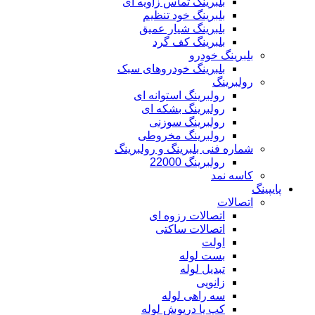
بلبرینگ تماس زاویه ای
بلبرینگ خود تنظیم
بلبرینگ شیار عمیق
بلبرینگ کف گرد
بلبرینگ خودرو
بلبرینگ خودروهای سبک
رولبرینگ
رولبرینگ استوانه ای
رولبرینگ بشکه ای
رولبرینگ سوزنی
رولبرینگ مخروطی
شماره فنی بلبرینگ و رولبرینگ
رولبرینگ 22000
کاسه نمد
پایپینگ
اتصالات
اتصالات رزوه ای
اتصالات ساکتی
اولت
بست لوله
تبدیل لوله
زانویی
سه راهی لوله
کپ یا درپوش لوله