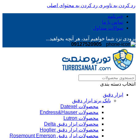
رد کردن به ناوبری
رد کردن به محتوای اصلی
خبرنامه
تماس با ما
سوالات متداول
بزودی نزد شما خواهیم آمد، هر آنچه بخواهید...
09127520905
انتخاب دسته بندی
ابزار دقیق
بانک برند ابزار دقیق
محصولات Datexel
محصولات Endress&Hauser
محصولات Lutron
محصولات ابزار دقیق Delta
محصولات ابزار دقیق Hogller
محصولات ابزار دقیق Rosemount Emerson