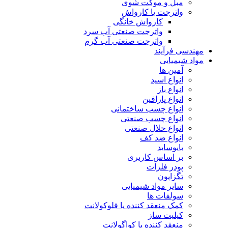
مبل و موکت شوی
واترجت یا کارواش
کارواش خانگی
واترجت صنعتی آب سرد
واترجت صنعتی آب گرم
مهندسی فرآیند
مواد شیمیایی
آمین ها
انواع اسید
انواع باز
انواع پارافین
انواع چسب ساختمانی
انواع چسب صنعتی
انواع حلال صنعتی
انواع ضد کف
بایوساید
بر اساس کاربری
پودر فلزات
تگزاپون
سایر مواد شیمیایی
سولفات ها
کمک منعقد کننده یا فلوکولانت
کیلیت ساز
منعقد کننده یا کواگولانت