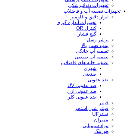
تجهیزات دندانپزشکی
تجهیزات تصفیه آب و فاضلاب
ابزار دقیق و فلومتر
تجهیزات اندازه گیری
کنترل OR
گیج فشار
پرشر وسل
پمپ فشار بالا
تصفیه آب خانگی
تصفیه آب صنعتی
تصفیه خانه های فاضلاب
شهری
صنعتی
ضد عفونی
ضد عفونی UV
ضد عفونی ازن
ضد عفونی کلر
فیلتر
فیلتر شنی استخر
فیلترUF
ممبران
مواد شیمیایی
هوزینگ