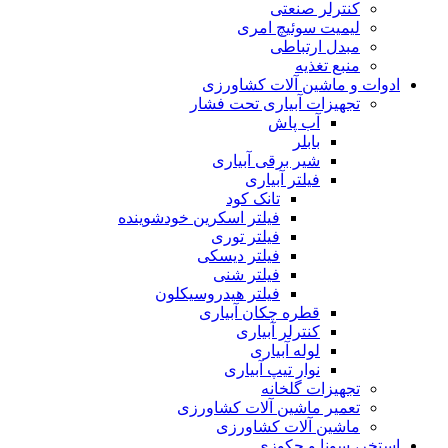
کنترلر صنعتی
لیمیت سوئیچ امری
مبدل ارتباطی
منبع تغذیه
ادوات و ماشین آلات کشاورزی
تجهیزات آبیاری تحت فشار
آب پاش
بابلر
شیر برقی آبیاری
فیلتر آبیاری
تانک کود
فیلتر اسکرین خودشوینده
فیلتر توری
فیلتر دیسکی
فیلتر شنی
فیلتر هیدروسیکلون
قطره چکان آبیاری
کنترلر آبیاری
لوله آبیاری
نوار تیپ آبیاری
تجهیزات گلخانه
تعمیر ماشین آلات کشاورزی
ماشین آلات کشاورزی
استخر، سونا و جکوزی