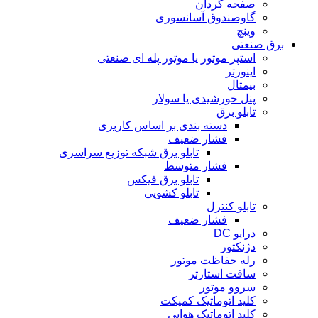
صفحه گردان
گاوصندوق آسانسوری
وینچ
برق صنعتی
استپر موتور یا موتور پله ای صنعتی
اینورتر
بیمتال
پنل خورشیدی یا سولار
تابلو برق
دسته بندی بر اساس کاربری
فشار ضعیف
تابلو برق شبکه توزیع سراسری
فشار متوسط
تابلو برق فیکس
تابلو کشویی
تابلو کنترل
فشار ضعیف
درایو DC
دژنکتور
رله حفاظت موتور
سافت استارتر
سروو موتور
کلید اتوماتیک کمپکت
کلید اتوماتیک هوایی