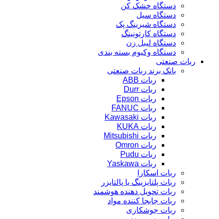
دستگاه خشک کن
دستگاه سیل
دستگاه شیرینگ پک
دستگاه کارتونینگ
دستگاه لیبل زن
دستگاه وکیوم بسته بندی
ربات صنعتی
بانک برند ربات صنعتی
ربات ABB
ربات Durr
ربات Epson
ربات FANUC
ربات Kawasaki
ربات KUKA
ربات Mitsubishi
ربات Omron
ربات Pudu
ربات Yaskawa
ربات اسکارا
ربات پلتایزینگ یا پالتایزر
ربات تحویل دهنده هوشمند
ربات جابجا کننده مواد
ربات جوشکاری