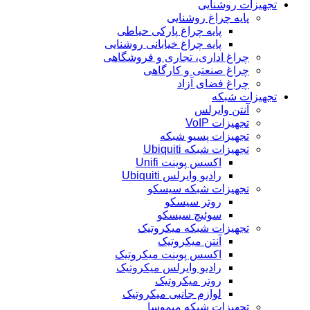
تجهیزات روشنایی
پایه چراغ روشنایی
پایه چراغ پارکی حیاطی
پایه چراغ خیابانی روشنایی
چراغ اداری، تجاری و فروشگاهی
چراغ صنعتی و کارگاهی
چراغ فضای آزاد
تجهیزات شبکه
آنتن وایرلس
تجهیزات VoIP
تجهیزات پسیو شبکه
تجهیزات شبکه Ubiquiti
اکسس پوینت Unifi
رادیو وایرلس Ubiquiti
تجهیزات شبکه سیسکو
روتر سیسکو
سوئیچ سیسکو
تجهیزات شبکه میکروتیک
آنتن میکروتیک
اکسس پوینت میکروتیک
رادیو وایرلس میکروتیک
روتر میکروتیک
لوازم جانبی میکروتیک
تجهیزات شبکه میموسا