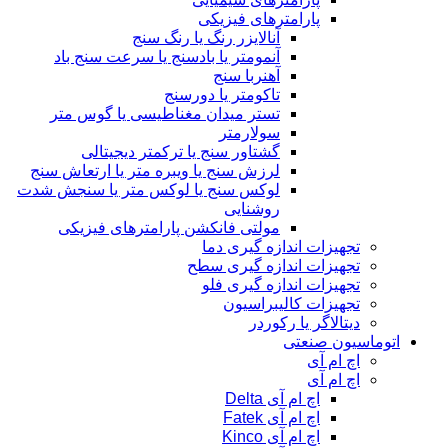
پارامترهای فیزیکی
آنالایزر رنگ یا رنگ سنج
آنمومتر یا بادسنج یا سرعت سنج باد
آهنربا سنج
تاکومتر یا دورسنج
تستر میدان مغناطیسی یا گوس متر
سولارمتر
گشتاور سنج یا ترکمتر دیجیتالی
لرزش سنج یا ویبره متر یا ارتعاش سنج
لوکس سنج یا لوکس متر یا سنجش شدت
روشنایی
مولتی فانکشن پارامترهای فیزیکی
تجهیزات اندازه گیری دما
تجهیزات اندازه گیری سطح
تجهیزات اندازه گیری فلو
تجهیزات کالیبراسیون
دیتالاگر یا رکوردر
اتوماسیون صنعتی
اچ ام آی
اچ ام آی
اچ ام آی Delta
اچ ام آی Fatek
اچ ام آی Kinco