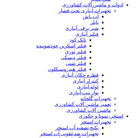
ادوات و ماشین آلات کشاورزی
تجهیزات آبیاری تحت فشار
آب پاش
بابلر
شیر برقی آبیاری
فیلتر آبیاری
تانک کود
فیلتر اسکرین خودشوینده
فیلتر توری
فیلتر دیسکی
فیلتر شنی
فیلتر هیدروسیکلون
قطره چکان آبیاری
کنترلر آبیاری
لوله آبیاری
نوار تیپ آبیاری
تجهیزات گلخانه
تعمیر ماشین آلات کشاورزی
ماشین آلات کشاورزی
استخر، سونا و جکوزی
تجهیزات استخر
پکیج تصفیه آب استخر
تجهیزات ضدعفونی آب استخر