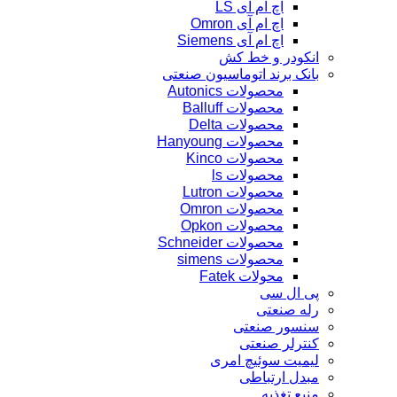
اچ ام آی LS
اچ ام آی Omron
اچ ام آی Siemens
انکودر و خط کش
بانک برند اتوماسیون صنعتی
محصولات Autonics
محصولات Balluff
محصولات Delta
محصولات Hanyoung
محصولات Kinco
محصولات ls
محصولات Lutron
محصولات Omron
محصولات Opkon
محصولات Schneider
محصولات simens
محولات Fatek
پی ال سی
رله صنعتی
سنسور صنعتی
کنترلر صنعتی
لیمیت سوئیچ امری
مبدل ارتباطی
منبع تغذیه