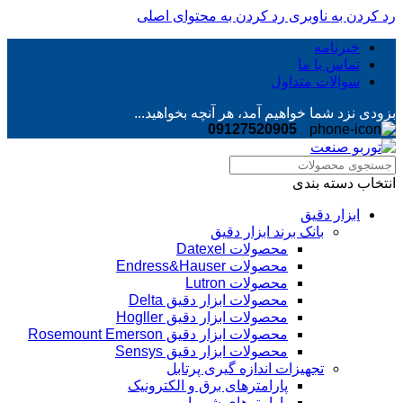
رد کردن به ناوبری
رد کردن به محتوای اصلی
خبرنامه
تماس با ما
سوالات متداول
بزودی نزد شما خواهیم آمد، هر آنچه بخواهید...
09127520905
انتخاب دسته بندی
ابزار دقیق
بانک برند ابزار دقیق
محصولات Datexel
محصولات Endress&Hauser
محصولات Lutron
محصولات ابزار دقیق Delta
محصولات ابزار دقیق Hogller
محصولات ابزار دقیق Rosemount Emerson
محصولات ابزار دقیق Sensys
تجهیزات اندازه گیری پرتابل
پارامترهای برق و الکترونیک
پارامترهای شیمیایی