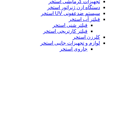
تجهیزات گرمایشی استخر
دستگاه ازن ژنراتور استخر
سیستم ضدعفونی UV استخر
فیلتر آب استخر
فیلتر شنی استخر
فیلتر کارتریجی استخر
کلرزن استخر
لوازم و تجهیزات جانبی استخر
جاروی استخر
تجهیزات سونا
گرمایش سونا
الکتروموتور
الکتروموتور ضد انفجار
الکتروموتور کولری
الکتروموتور معمولی
لوازم یدکی و جانبی الکتروموتور
نصب الکتروموتور و تعمیر الکتروموتور
بالابر
بالابر ثابت
بالابر متحرک
صفحه گردان
گاوصندوق آسانسوری
وینچ
برق صنعتی