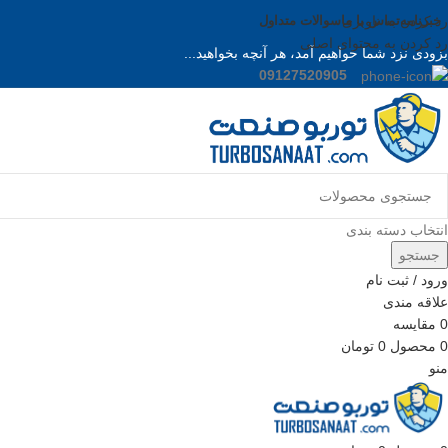
خبرنامه
رد کردن به ناوبری
تماس با ما
سوالات متداول
رد کردن به محتوای اصلی
بزودی نزد شما خواهیم آمد، هر آنچه بخواهید...
09127520905
انتخاب دسته بندی
جستجو
ورود / ثبت نام
علاقه مندی
0
مقایسه
0
محصول
0
تومان
منو