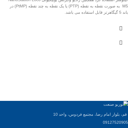
M5 به صورت نقطه به نقطه (PTP) یا یک نقطه به چند نقطه (PtMP) در
باند 5 گیگاهرتز قابل استفاده می باشد.
قم، بلوار امام رضا، مجتمع فردوس، واحد 10
09127520905