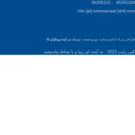
36205184 - 36205222
info [at] turbosanaat [dot] com
طراحی و راه اندازی سایت توربو صنعت توسط تیم
ایده پردازان ثنا
کپی رایت 2022 - به آینده ای زیبا و با نشاط بیاندیشید.