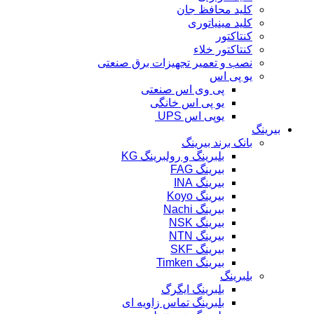
کلید محافظ جان
کلید مینیاتوری
کنتاکتور
کنتاکتور خلاء
نصب و تعمیر تجهیزات برق صنعتی
یو پی اس
پی وی اس صنعتی
یو پی اس خانگی
یوپی اس UPS
بیرینگ
بانک برند بیرینگ
بلبرینگ و رولبرینگ KG
بیرینگ FAG
بیرینگ INA
بیرینگ Koyo
بیرینگ Nachi
بیرینگ NSK
بیرینگ NTN
بیرینگ SKF
بیرینگ Timken
بلبرینگ
بلبرینگ ایگرگ
بلبرینگ تماس زاویه ای