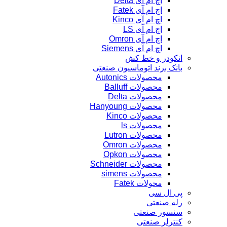
اچ ام آی Delta
اچ ام آی Fatek
اچ ام آی Kinco
اچ ام آی LS
اچ ام آی Omron
اچ ام آی Siemens
انکودر و خط کش
بانک برند اتوماسیون صنعتی
محصولات Autonics
محصولات Balluff
محصولات Delta
محصولات Hanyoung
محصولات Kinco
محصولات ls
محصولات Lutron
محصولات Omron
محصولات Opkon
محصولات Schneider
محصولات simens
محولات Fatek
پی ال سی
رله صنعتی
سنسور صنعتی
کنترلر صنعتی