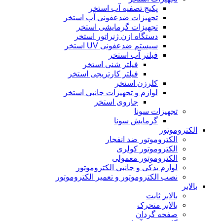
پکیج تصفیه آب استخر
تجهیزات ضدعفونی آب استخر
تجهیزات گرمایشی استخر
دستگاه ازن ژنراتور استخر
سیستم ضدعفونی UV استخر
فیلتر آب استخر
فیلتر شنی استخر
فیلتر کارتریجی استخر
کلرزن استخر
لوازم و تجهیزات جانبی استخر
جاروی استخر
تجهیزات سونا
گرمایش سونا
الکتروموتور
الکتروموتور ضد انفجار
الکتروموتور کولری
الکتروموتور معمولی
لوازم یدکی و جانبی الکتروموتور
نصب الکتروموتور و تعمیر الکتروموتور
بالابر
بالابر ثابت
بالابر متحرک
صفحه گردان