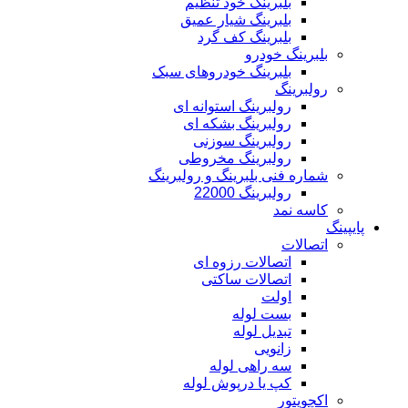
بلبرینگ خود تنظیم
بلبرینگ شیار عمیق
بلبرینگ کف گرد
بلبرینگ خودرو
بلبرینگ خودروهای سبک
رولبرینگ
رولبرینگ استوانه ای
رولبرینگ بشکه ای
رولبرینگ سوزنی
رولبرینگ مخروطی
شماره فنی بلبرینگ و رولبرینگ
رولبرینگ 22000
کاسه نمد
پایپینگ
اتصالات
اتصالات رزوه ای
اتصالات ساکتی
اولت
بست لوله
تبدیل لوله
زانویی
سه راهی لوله
کپ یا درپوش لوله
اکچویتور