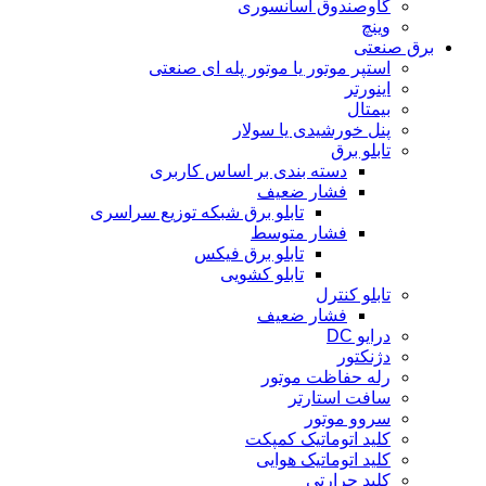
گاوصندوق آسانسوری
وینچ
برق صنعتی
استپر موتور یا موتور پله ای صنعتی
اینورتر
بیمتال
پنل خورشیدی یا سولار
تابلو برق
دسته بندی بر اساس کاربری
فشار ضعیف
تابلو برق شبکه توزیع سراسری
فشار متوسط
تابلو برق فیکس
تابلو کشویی
تابلو کنترل
فشار ضعیف
درایو DC
دژنکتور
رله حفاظت موتور
سافت استارتر
سروو موتور
کلید اتوماتیک کمپکت
کلید اتوماتیک هوایی
کلید حرارتی