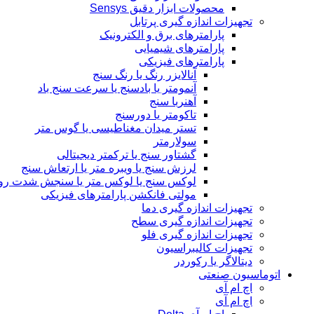
محصولات ابزار دقیق Sensys
تجهیزات اندازه گیری پرتابل
پارامترهای برق و الکترونیک
پارامترهای شیمیایی
پارامترهای فیزیکی
آنالایزر رنگ یا رنگ سنج
آنمومتر یا بادسنج یا سرعت سنج باد
آهنربا سنج
تاکومتر یا دورسنج
تستر میدان مغناطیسی یا گوس متر
سولارمتر
گشتاور سنج یا ترکمتر دیجیتالی
لرزش سنج یا ویبره متر یا ارتعاش سنج
لوکس سنج یا لوکس متر یا سنجش شدت رو
مولتی فانکشن پارامترهای فیزیکی
تجهیزات اندازه گیری دما
تجهیزات اندازه گیری سطح
تجهیزات اندازه گیری فلو
تجهیزات کالیبراسیون
دیتالاگر یا رکوردر
اتوماسیون صنعتی
اچ ام آی
اچ ام آی