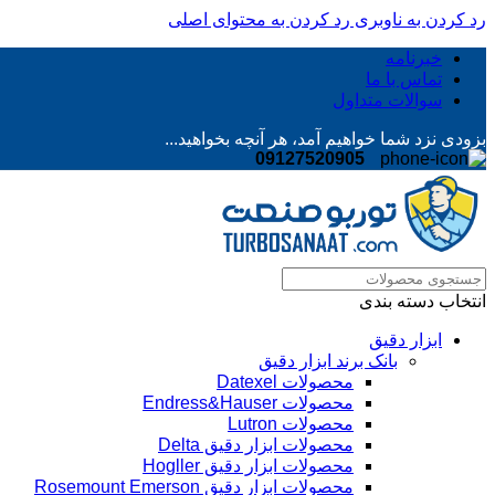
رد کردن به ناوبری
رد کردن به محتوای اصلی
خبرنامه
تماس با ما
سوالات متداول
بزودی نزد شما خواهیم آمد، هر آنچه بخواهید...
09127520905
انتخاب دسته بندی
ابزار دقیق
بانک برند ابزار دقیق
محصولات Datexel
محصولات Endress&Hauser
محصولات Lutron
محصولات ابزار دقیق Delta
محصولات ابزار دقیق Hogller
محصولات ابزار دقیق Rosemount Emerson