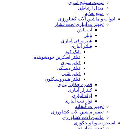
لیمیت سوئیچ امری
مبدل ارتباطی
منبع تغذیه
ادوات و ماشین آلات کشاورزی
تجهیزات آبیاری تحت فشار
آب پاش
بابلر
شیر برقی آبیاری
فیلتر آبیاری
تانک کود
فیلتر اسکرین خودشوینده
فیلتر توری
فیلتر دیسکی
فیلتر شنی
فیلتر هیدروسیکلون
قطره چکان آبیاری
کنترلر آبیاری
لوله آبیاری
نوار تیپ آبیاری
تجهیزات گلخانه
تعمیر ماشین آلات کشاورزی
ماشین آلات کشاورزی
استخر، سونا و جکوزی
تجهیزات استخر