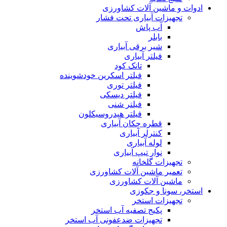
ادوات و ماشین آلات کشاورزی
تجهیزات آبیاری تحت فشار
آب پاش
بابلر
شیر برقی آبیاری
فیلتر آبیاری
تانک کود
فیلتر اسکرین خودشوینده
فیلتر توری
فیلتر دیسکی
فیلتر شنی
فیلتر هیدروسیکلون
قطره چکان آبیاری
کنترلر آبیاری
لوله آبیاری
نوار تیپ آبیاری
تجهیزات گلخانه
تعمیر ماشین آلات کشاورزی
ماشین آلات کشاورزی
استخر، سونا و جکوزی
تجهیزات استخر
پکیج تصفیه آب استخر
تجهیزات ضدعفونی آب استخر