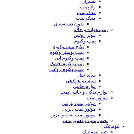
پمپیران
راد پمپ
فدک پمپ
محک پمپ
بدون دسته‌بندی
پمپ هواده و خلاء
بلوئر روتس
پمپ وکیوم
پکیج پمپ وکیوم
پمپ بوستر وکیوم
پمپ وکیوم آبی
پمپ وکیوم خشک
پمپ وکیوم روغنی
ساید چنل
سیستم هوادهی
لوازم جانبی
لوازم یدکی و جانبی پمپ
موتور پمپ
موتور پمپ بنزینی
موتور پمپ دیزلی
موتور پمپ نفت و بنزین
نصب پمپ و تعمیر پمپ
پنوماتیک
شیر پنوماتیک