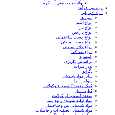
واترجت صنعتی آب گرم
مهندسی فرآیند
مواد شیمیایی
آمین ها
انواع اسید
انواع باز
انواع پارافین
انواع چسب ساختمانی
انواع چسب صنعتی
انواع حلال صنعتی
انواع ضد کف
بایوساید
بر اساس کاربری
پودر فلزات
تگزاپون
سایر مواد شیمیایی
سولفات ها
کمک منعقد کننده یا فلوکولانت
کیلیت ساز
منعقد کننده یا کواگولانت
مواد اولیه شوینده و بهداشتی
مواد شیمیایی بتن و ساختمان
مواد شیمیایی تصفیه آب و فاضلاب