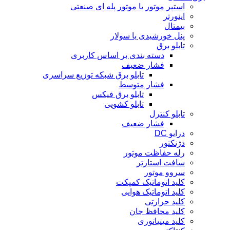
استپر موتور یا موتور پله ای صنعتی
اینورتر
بیمتال
پنل خورشیدی یا سولار
تابلو برق
دسته بندی بر اساس کاربری
فشار ضعیف
تابلو برق شبکه توزیع سراسری
فشار متوسط
تابلو برق فیکس
تابلو کشویی
تابلو کنترل
فشار ضعیف
درایو DC
دژنکتور
رله حفاظت موتور
سافت استارتر
سروو موتور
کلید اتوماتیک کمپکت
کلید اتوماتیک هوایی
کلید حرارتی
کلید محافظ جان
کلید مینیاتوری