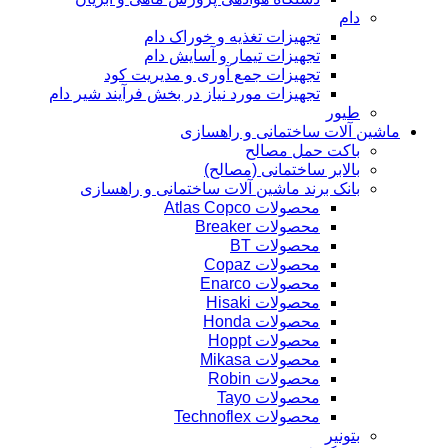
دام
تجهیزات تغذیه و خوراک دام
تجهیزات تیمار و آسایش دام
تجهیزات جمع آوری و مدیریت کود
تجهیزات مورد نیاز در بخش فرآیند شیر دام
طیور
ماشین آلات ساختمانی و راهسازی
باکت حمل مصالح
بالابر ساختمانی (مصالح)
بانک برند ماشین آلات ساختمانی و راهسازی
محصولات Atlas Copco
محصولات Breaker
محصولات BT
محصولات Copaz
محصولات Enarco
محصولات Hisaki
محصولات Honda
محصولات Hoppt
محصولات Mikasa
محصولات Robin
محصولات Tayo
محصولات Technoflex
بتونیر