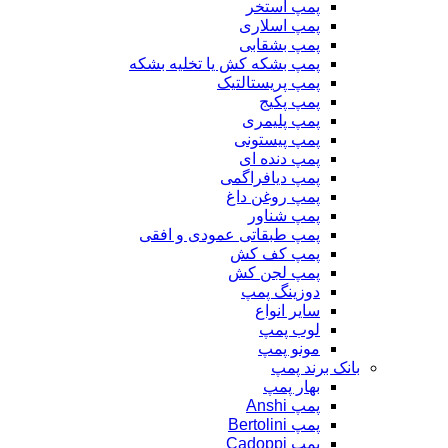
پمپ استخر
پمپ اسلاری
پمپ بشقابی
پمپ بشکه کش یا تخلیه بشکه
پمپ پریستالتیک
پمپ پکیج
پمپ پلیمری
پمپ پیستونی
پمپ دنده ای
پمپ دیافراگمی
پمپ روغن داغ
پمپ شناور
پمپ طبقاتی عمودی و افقی
پمپ کف کش
پمپ لجن کش
دوزینگ پمپ
سایر انواع
لوب پمپ
مونو پمپ
بانک برند پمپ
بهار پمپ
پمپ Anshi
پمپ Bertolini
پمپ Cadoppi