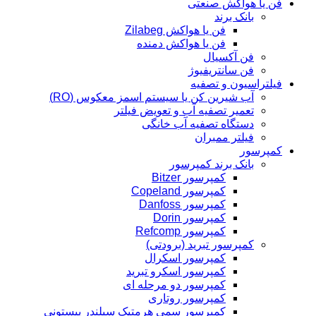
فن یا هواکش صنعتی
بانک برند
فن یا هواکش Zilabeg
فن یا هواکش دمنده
فن آکسیال
فن سانتریفیوژ
فیلتراسیون و تصفیه
آب شیرین کن یا سیستم اسمز معکوس (RO)
تعمیر تصفیه آب و تعویض فیلتر
دستگاه تصفیه آب خانگی
فیلتر ممبران
کمپرسور
بانک برند کمپرسور
کمپرسور Bitzer
کمپرسور Copeland
کمپرسور Danfoss
کمپرسور Dorin
کمپرسور Refcomp
کمپرسور تبرید (برودتی)
کمپرسور اسکرال
کمپرسور اسکرو تبرید
کمپرسور دو مرحله ای
کمپرسور روتاری
کمپرسور سمی هرمتیک سیلندر پیستونی