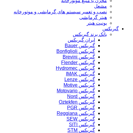
مخزن یا منبع موتورخانه
مشعل
نصب و تعمیر سیستم های گرمایشی و موتورخانه
هیتر گرمایشی
یونیت هیتر
گیربکس
بانک برند گیربکس
ایران گیربکس
گیربکس Bauer
گیربکس Bonfiglioli
گیربکس Brevini
گیربکس Flender
گیربکس Hydromec
گیربکس IMAK
گیربکس Lenze
گیربکس Motive
گیربکس Motovario
گیربکس Nord
گیربکس Oztekfen
گیربکس PGR
گیربکس Reggiana
گیربکس SEW
گیربکس SITI
گیربکس STM