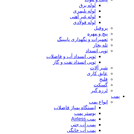
لوله برق
لوله پلیمری
لوله غیر آهنی
لوله فولادی
پروفیل
پیچ و مهره
تعمیرات و نگهداری پایپینگ
تله بخار
توپی انسداد
توپی انسداد آب و فاضلاب
توپی انسداد نفت و گاز
شیر آلات
عایق کاری
فلنج
گسکت
لرزه گیر
پمپ
انواع پمپ
ایستگاه پمپاژ فاضلاب
بوستر پمپ
پمپ Airless
پمپ آب جتی
پمپ آب خانگی