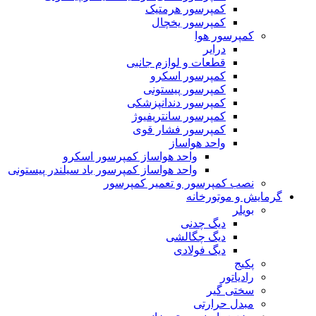
کمپرسور هرمتیک
کمپرسور یخچال
کمپرسور هوا
درایر
قطعات و لوازم جانبی
کمپرسور اسکرو
کمپرسور پیستونی
کمپرسور دندانپزشکی
کمپرسور سانتریفیوژ
کمپرسور فشار قوی
واحد هواساز
واحد هواساز کمپرسور اسکرو
واحد هواساز کمپرسور باد سیلندر پیستونی
نصب کمپرسور و تعمیر کمپرسور
گرمایش و موتورخانه
بویلر
دیگ چدنی
دیگ چگالشی
دیگ فولادی
پکیج
رادیاتور
سختی گیر
مبدل حرارتی