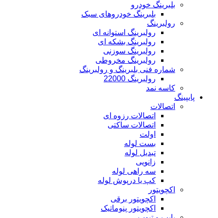
بلبرینگ خودرو
بلبرینگ خودروهای سبک
رولبرینگ
رولبرینگ استوانه ای
رولبرینگ بشکه ای
رولبرینگ سوزنی
رولبرینگ مخروطی
شماره فنی بلبرینگ و رولبرینگ
رولبرینگ 22000
کاسه نمد
پایپینگ
اتصالات
اتصالات رزوه ای
اتصالات ساکتی
اولت
بست لوله
تبدیل لوله
زانویی
سه راهی لوله
کپ یا درپوش لوله
اکچویتور
اکچویتور برقی
اکچویتور پنوماتیک
پایپ و تیوب