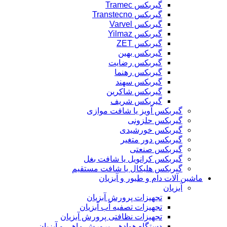
گیربکس Tramec
گیربکس Transtecno
گیربکس Varvel
گیربکس Yilmaz
گیربکس ZET
گیربکس بهین
گیربکس رضایت
گیربکس رهنما
گیربکس سهند
گیربکس شاکرین
گیربکس شریف
گیربکس آویز یا شافت موازی
گیربکس حلزونی
گیربکس خورشیدی
گیربکس دور متغیر
گیربکس صنعتی
گیربکس کرانویل یا شافت بغل
گیربکس هلیکال یا شافت مستقیم
ماشین آلات دام و طیور و آبزیان
آبزیان
تجهیزات پرورش آبزیان
تجهیزات تصفیه آب آبزیان
تجهیزات نظافتی پرورش آبزیان
دستگاه هوادهی پرورش ماهی و آبزیان