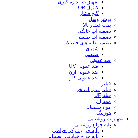
تجهیزات اندازه گیری
کنترل OR
گیج فشار
پرشر وسل
پمپ فشار بالا
تصفیه آب خانگی
تصفیه آب صنعتی
تصفیه خانه های فاضلاب
شهری
صنعتی
ضد عفونی
ضد عفونی UV
ضد عفونی ازن
ضد عفونی کلر
فیلتر
فیلتر شنی استخر
فیلترUF
ممبران
مواد شیمیایی
هوزینگ
تجهیزات روشنایی
پایه چراغ روشنایی
پایه چراغ پارکی حیاطی
پایه چراغ خیابانی روشنایی