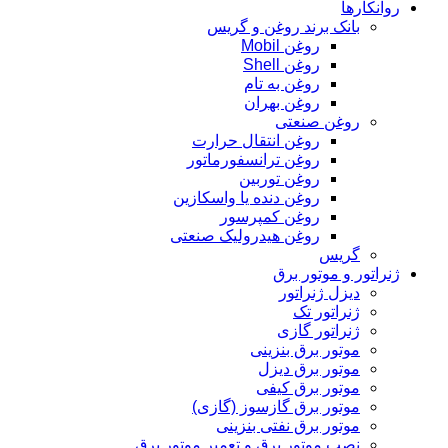
روانکارها
بانک برند روغن و گریس
روغن Mobil
روغن Shell
روغن به تام
روغن بهران
روغن صنعتی
روغن انتقال حرارت
روغن ترانسفورماتور
روغن توربین
روغن دنده یا واسکازین
روغن کمپرسور
روغن هیدرولیک صنعتی
گریس
ژنراتور و موتور برق
دیزل ژنراتور
ژنراتور تک
ژنراتور گازی
موتور برق بنزینی
موتور برق دیزل
موتور برق کیفی
موتور برق گازسوز (گازی)
موتور برق نفتی بنزینی
نصب موتور برق و تعمیر موتور برق