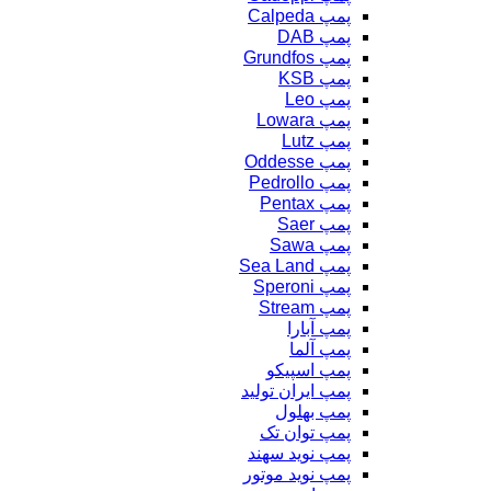
پمپ Calpeda
پمپ DAB
پمپ Grundfos
پمپ KSB
پمپ Leo
پمپ Lowara
پمپ Lutz
پمپ Oddesse
پمپ Pedrollo
پمپ Pentax
پمپ Saer
پمپ Sawa
پمپ Sea Land
پمپ Speroni
پمپ Stream
پمپ آبارا
پمپ آلما
پمپ اسپیکو
پمپ ایران تولید
پمپ بهلول
پمپ توان تک
پمپ نوید سهند
پمپ نوید موتور