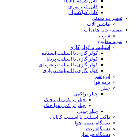
کابل شبکه (Lan)
کابل فیبر نوری
کابل کواکسیال
تجهیزات معدنی
ماشین آلات
تصفیه خانه های آب
شرب
تهویه مطبوع
اسپلیت یا کولر گازی
کولر گازی یا اسپلیت ایستاده
کولر گازی یا اسپلیت پرتابل
کولر گازی یا اسپلیت پنجره ای
کولر گازی یا اسپلیت دیواری
ایرواشر
پرده هوا
چیلر
چیلر تراکمی
چیلر تراکمی آب خنک
چیلر تراکمی هوا خنک
چیلر جذبی
داکت اسپلیت یا اسپلیت کانالی
دستگاه تصفیه هوا
دستگاه زنت
دستگاه هواساز