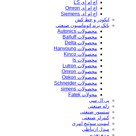
اچ ام آی LS
اچ ام آی Omron
اچ ام آی Siemens
انکودر و خط کش
بانک برند اتوماسیون صنعتی
محصولات Autonics
محصولات Balluff
محصولات Delta
محصولات Hanyoung
محصولات Kinco
محصولات ls
محصولات Lutron
محصولات Omron
محصولات Opkon
محصولات Schneider
محصولات simens
محولات Fatek
پی ال سی
رله صنعتی
سنسور صنعتی
کنترلر صنعتی
لیمیت سوئیچ امری
مبدل ارتباطی
منبع تغذیه