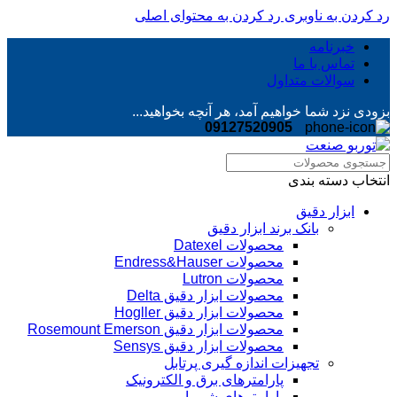
رد کردن به ناوبری
رد کردن به محتوای اصلی
خبرنامه
تماس با ما
سوالات متداول
بزودی نزد شما خواهیم آمد، هر آنچه بخواهید...
09127520905
انتخاب دسته بندی
ابزار دقیق
بانک برند ابزار دقیق
محصولات Datexel
محصولات Endress&Hauser
محصولات Lutron
محصولات ابزار دقیق Delta
محصولات ابزار دقیق Hogller
محصولات ابزار دقیق Rosemount Emerson
محصولات ابزار دقیق Sensys
تجهیزات اندازه گیری پرتابل
پارامترهای برق و الکترونیک
پارامترهای شیمیایی