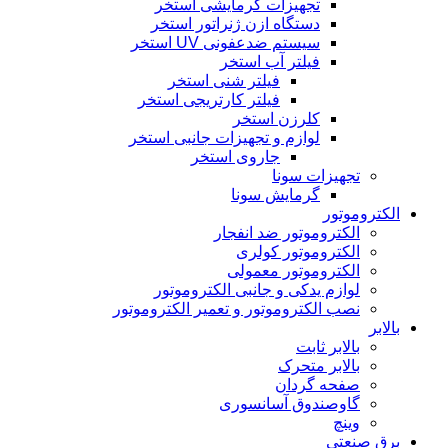
تجهیزات گرمایشی استخر
دستگاه ازن ژنراتور استخر
سیستم ضدعفونی UV استخر
فیلتر آب استخر
فیلتر شنی استخر
فیلتر کارتریجی استخر
کلرزن استخر
لوازم و تجهیزات جانبی استخر
جاروی استخر
تجهیزات سونا
گرمایش سونا
الکتروموتور
الکتروموتور ضد انفجار
الکتروموتور کولری
الکتروموتور معمولی
لوازم یدکی و جانبی الکتروموتور
نصب الکتروموتور و تعمیر الکتروموتور
بالابر
بالابر ثابت
بالابر متحرک
صفحه گردان
گاوصندوق آسانسوری
وینچ
برق صنعتی