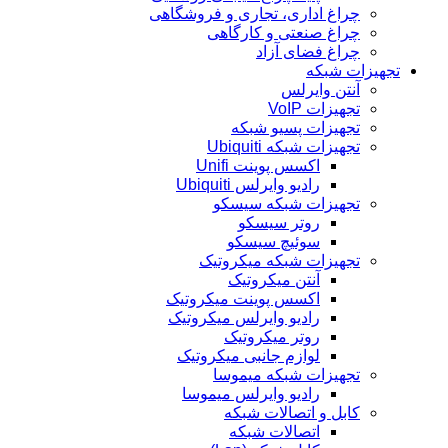
چراغ اداری، تجاری و فروشگاهی
چراغ صنعتی و کارگاهی
چراغ فضای آزاد
تجهیزات شبکه
آنتن وایرلس
تجهیزات VoIP
تجهیزات پسیو شبکه
تجهیزات شبکه Ubiquiti
اکسس پوینت Unifi
رادیو وایرلس Ubiquiti
تجهیزات شبکه سیسکو
روتر سیسکو
سوئیچ سیسکو
تجهیزات شبکه میکروتیک
آنتن میکروتیک
اکسس پوینت میکروتیک
رادیو وایرلس میکروتیک
روتر میکروتیک
لوازم جانبی میکروتیک
تجهیزات شبکه میموسا
رادیو وایرلس میموسا
کابل و اتصالات شبکه
اتصالات شبکه