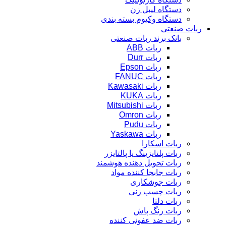
دستگاه لیبل زن
دستگاه وکیوم بسته بندی
ربات صنعتی
بانک برند ربات صنعتی
ربات ABB
ربات Durr
ربات Epson
ربات FANUC
ربات Kawasaki
ربات KUKA
ربات Mitsubishi
ربات Omron
ربات Pudu
ربات Yaskawa
ربات اسکارا
ربات پلتایزینگ یا پالتایزر
ربات تحویل دهنده هوشمند
ربات جابجا کننده مواد
ربات جوشکاری
ربات چسب زنی
ربات دلتا
ربات رنگ پاش
ربات ضد عفونی کننده