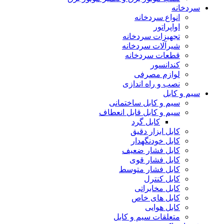
سردخانه
انواع سردخانه
اواپراتور
تجهیزات سردخانه
شیرآلات سردخانه
قطعات سردخانه
کندانسور
لوازم مصرفی
نصب و راه اندازی
سیم و کابل
سیم و کابل ساختمانی
سیم و کابل قابل انعطاف
کابل گرد
کابل ابزار دقیق
کابل خودنگهدار
کابل فشار ضعیف
کابل فشار قوی
کابل فشار متوسط
کابل کنترل
کابل مخابراتی
کابل های خاص
کابل هوایی
متعلقات سیم و کابل