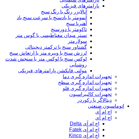
پارامترهای فیزیکی
آنالایزر رنگ یا رنگ سنج
آنمومتر یا بادسنج یا سرعت سنج باد
آهنربا سنج
تاکومتر یا دورسنج
تستر میدان مغناطیسی یا گوس متر
سولارمتر
گشتاور سنج یا ترکمتر دیجیتالی
لرزش سنج یا ویبره متر یا ارتعاش سنج
لوکس سنج یا لوکس متر یا سنجش شدت
روشنایی
مولتی فانکشن پارامترهای فیزیکی
تجهیزات اندازه گیری دما
تجهیزات اندازه گیری سطح
تجهیزات اندازه گیری فلو
تجهیزات کالیبراسیون
دیتالاگر یا رکوردر
اتوماسیون صنعتی
اچ ام آی
اچ ام آی
اچ ام آی Delta
اچ ام آی Fatek
اچ ام آی Kinco