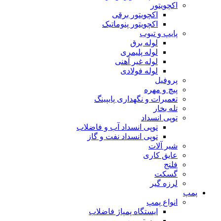
اکچویتور
اکچویتور برقی
اکچویتور پنوماتیک
پایپ و تیوب
لوله برق
لوله پلیمری
لوله غیر آهنی
لوله فولادی
پروفیل
پیچ و مهره
تعمیرات و نگهداری پایپینگ
تله بخار
توپی انسداد
توپی انسداد آب و فاضلاب
توپی انسداد نفت و گاز
شیر آلات
عایق کاری
فلنج
گسکت
لرزه گیر
پمپ
انواع پمپ
ایستگاه پمپاژ فاضلاب
بوستر پمپ