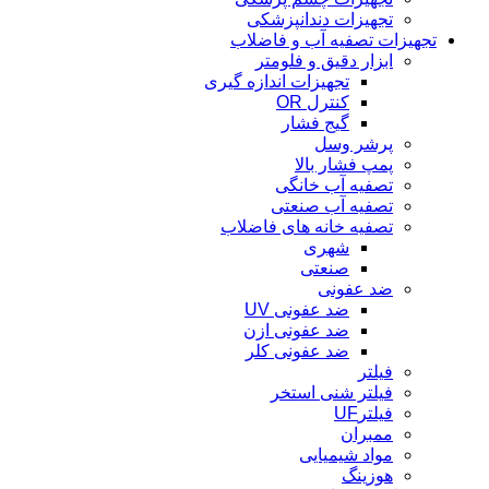
تجهیزات دندانپزشکی
تجهیزات تصفیه آب و فاضلاب
ابزار دقیق و فلومتر
تجهیزات اندازه گیری
کنترل OR
گیج فشار
پرشر وسل
پمپ فشار بالا
تصفیه آب خانگی
تصفیه آب صنعتی
تصفیه خانه های فاضلاب
شهری
صنعتی
ضد عفونی
ضد عفونی UV
ضد عفونی ازن
ضد عفونی کلر
فیلتر
فیلتر شنی استخر
فیلترUF
ممبران
مواد شیمیایی
هوزینگ