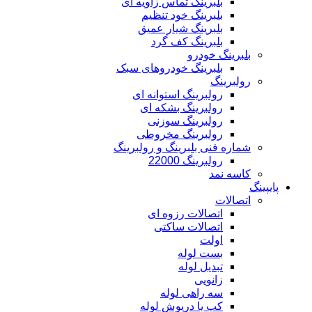
بلبرینگ تماس زاویه ای
بلبرینگ خود تنظیم
بلبرینگ شیار عمیق
بلبرینگ کف گرد
بلبرینگ خودرو
بلبرینگ خودروهای سبک
رولبرینگ
رولبرینگ استوانه ای
رولبرینگ بشکه ای
رولبرینگ سوزنی
رولبرینگ مخروطی
شماره فنی بلبرینگ و رولبرینگ
رولبرینگ 22000
کاسه نمد
پایپینگ
اتصالات
اتصالات رزوه ای
اتصالات ساکتی
اولت
بست لوله
تبدیل لوله
زانویی
سه راهی لوله
کپ یا درپوش لوله