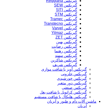
گیربکس Reggiana
گیربکس SEW
گیربکس SITI
گیربکس STM
گیربکس Tramec
گیربکس Transtecno
گیربکس Varvel
گیربکس Yilmaz
گیربکس ZET
گیربکس بهین
گیربکس رضایت
گیربکس رهنما
گیربکس سهند
گیربکس شاکرین
گیربکس شریف
گیربکس آویز یا شافت موازی
گیربکس حلزونی
گیربکس خورشیدی
گیربکس دور متغیر
گیربکس صنعتی
گیربکس کرانویل یا شافت بغل
گیربکس هلیکال یا شافت مستقیم
ماشین آلات دام و طیور و آبزیان
آبزیان