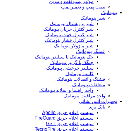
موتور پمپ نفت و بنزین
نصب پمپ و تعمیر پمپ
پنوماتیک
شیر پنوماتیک
شیر پروپشنال پنوماتیک
شیر کنترل جریان پنوماتیک
شیر کنترل جهت پنوماتیک
شیر کنترل فشار پنوماتیک
شیر ماژولار پنوماتیک
عملگر پنوماتیک
جک پنوماتیک یا سیلندر پنوماتیک
چنگک یا گریپر پنوماتیک
سیلندر چرخشی پنوماتیک
کلمپ پنوماتیک
فیتینگ و اتصالات پنوماتیک
متعلقات پنوماتیک
واحد راهنما و اسلاید پنوماتیک
واحد مراقبت پنوماتیک
تجهیزات آتش نشانی
بانک برند
سیستم اعلام حریق Apollo
سیستم اعلام حریق FireGuard
سیستم اعلام حریق GST
سیستم اعلام حریق TecnoFire