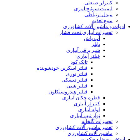
کنترلر صنعتی
لیمیت سوئیچ امری
مبدل ارتباطی
منبع تغذیه
ادوات و ماشین آلات کشاورزی
تجهیزات آبیاری تحت فشار
آب پاش
بابلر
شیر برقی آبیاری
فیلتر آبیاری
تانک کود
فیلتر اسکرین خودشوینده
فیلتر توری
فیلتر دیسکی
فیلتر شنی
فیلتر هیدروسیکلون
قطره چکان آبیاری
کنترلر آبیاری
لوله آبیاری
نوار تیپ آبیاری
تجهیزات گلخانه
تعمیر ماشین آلات کشاورزی
ماشین آلات کشاورزی
استخر، سونا و جکوزی