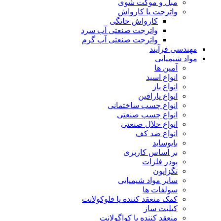
مبل و موکت شوی
واترجت یا کارواش
کارواش خانگی
واترجت صنعتی آب سرد
واترجت صنعتی آب گرم
مهندسی فرآیند
مواد شیمیایی
آمین ها
انواع اسید
انواع باز
انواع پارافین
انواع چسب ساختمانی
انواع چسب صنعتی
انواع حلال صنعتی
انواع ضد کف
بایوساید
بر اساس کاربری
پودر فلزات
تگزاپون
سایر مواد شیمیایی
سولفات ها
کمک منعقد کننده یا فلوکولانت
کیلیت ساز
منعقد کننده یا کواگولانت