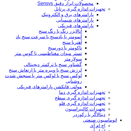
محصولات ابزار دقیق Sensys
تجهیزات اندازه گیری پرتابل
پارامترهای برق و الکترونیک
پارامترهای شیمیایی
پارامترهای فیزیکی
آنالایزر رنگ یا رنگ سنج
آنمومتر یا بادسنج یا سرعت سنج باد
آهنربا سنج
تاکومتر یا دورسنج
تستر میدان مغناطیسی یا گوس متر
سولارمتر
گشتاور سنج یا ترکمتر دیجیتالی
لرزش سنج یا ویبره متر یا ارتعاش سنج
لوکس سنج یا لوکس متر یا سنجش شدت
روشنایی
مولتی فانکشن پارامترهای فیزیکی
تجهیزات اندازه گیری دما
تجهیزات اندازه گیری سطح
تجهیزات اندازه گیری فلو
تجهیزات کالیبراسیون
دیتالاگر یا رکوردر
اتوماسیون صنعتی
اچ ام آی