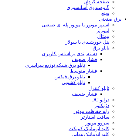
صفحه گردان
گاوصندوق آسانسوری
وینچ
برق صنعتی
استپر موتور یا موتور پله ای صنعتی
اینورتر
بیمتال
پنل خورشیدی یا سولار
تابلو برق
دسته بندی بر اساس کاربری
فشار ضعیف
تابلو برق شبکه توزیع سراسری
فشار متوسط
تابلو برق فیکس
تابلو کشویی
تابلو کنترل
فشار ضعیف
درایو DC
دژنکتور
رله حفاظت موتور
سافت استارتر
سروو موتور
کلید اتوماتیک کمپکت
کلید اتوماتیک هوایی