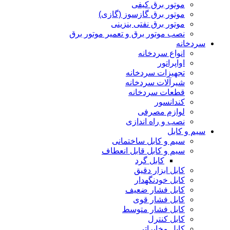
موتور برق کیفی
موتور برق گازسوز (گازی)
موتور برق نفتی بنزینی
نصب موتور برق و تعمیر موتور برق
سردخانه
انواع سردخانه
اواپراتور
تجهیزات سردخانه
شیرآلات سردخانه
قطعات سردخانه
کندانسور
لوازم مصرفی
نصب و راه اندازی
سیم و کابل
سیم و کابل ساختمانی
سیم و کابل قابل انعطاف
کابل گرد
کابل ابزار دقیق
کابل خودنگهدار
کابل فشار ضعیف
کابل فشار قوی
کابل فشار متوسط
کابل کنترل
کابل مخابراتی