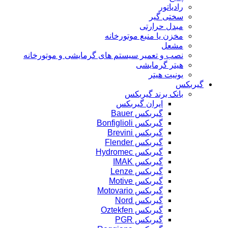
رادیاتور
سختی گیر
مبدل حرارتی
مخزن یا منبع موتورخانه
مشعل
نصب و تعمیر سیستم های گرمایشی و موتورخانه
هیتر گرمایشی
یونیت هیتر
گیربکس
بانک برند گیربکس
ایران گیربکس
گیربکس Bauer
گیربکس Bonfiglioli
گیربکس Brevini
گیربکس Flender
گیربکس Hydromec
گیربکس IMAK
گیربکس Lenze
گیربکس Motive
گیربکس Motovario
گیربکس Nord
گیربکس Oztekfen
گیربکس PGR