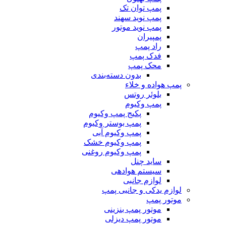
پمپ توان تک
پمپ نوید سهند
پمپ نوید موتور
پمپیران
راد پمپ
فدک پمپ
محک پمپ
بدون دسته‌بندی
پمپ هواده و خلاء
بلوئر روتس
پمپ وکیوم
پکیج پمپ وکیوم
پمپ بوستر وکیوم
پمپ وکیوم آبی
پمپ وکیوم خشک
پمپ وکیوم روغنی
ساید چنل
سیستم هوادهی
لوازم جانبی
لوازم یدکی و جانبی پمپ
موتور پمپ
موتور پمپ بنزینی
موتور پمپ دیزلی