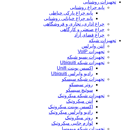
تجهیزات روشنایی
پایه چراغ روشنایی
پایه چراغ پارکی حیاطی
پایه چراغ خیابانی روشنایی
چراغ اداری، تجاری و فروشگاهی
چراغ صنعتی و کارگاهی
چراغ فضای آزاد
تجهیزات شبکه
آنتن وایرلس
تجهیزات VoIP
تجهیزات پسیو شبکه
تجهیزات شبکه Ubiquiti
اکسس پوینت Unifi
رادیو وایرلس Ubiquiti
تجهیزات شبکه سیسکو
روتر سیسکو
سوئیچ سیسکو
تجهیزات شبکه میکروتیک
آنتن میکروتیک
اکسس پوینت میکروتیک
رادیو وایرلس میکروتیک
روتر میکروتیک
لوازم جانبی میکروتیک
تجهیزات شبکه میموسا