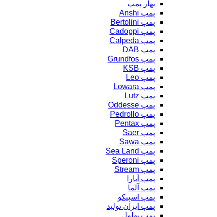
بهار پمپ
پمپ Anshi
پمپ Bertolini
پمپ Cadoppi
پمپ Calpeda
پمپ DAB
پمپ Grundfos
پمپ KSB
پمپ Leo
پمپ Lowara
پمپ Lutz
پمپ Oddesse
پمپ Pedrollo
پمپ Pentax
پمپ Saer
پمپ Sawa
پمپ Sea Land
پمپ Speroni
پمپ Stream
پمپ آبارا
پمپ آلما
پمپ اسپیکو
پمپ ایران تولید
پمپ بهلول