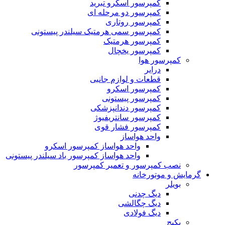
کمپرسور اسکرو تبرید
کمپرسور دو مرحله ای
کمپرسور روتاری
کمپرسور سمی هرمتیک سیلندر پیستونی
کمپرسور هرمتیک
کمپرسور یخچال
کمپرسور هوا
درایر
قطعات و لوازم جانبی
کمپرسور اسکرو
کمپرسور پیستونی
کمپرسور دندانپزشکی
کمپرسور سانتریفیوژ
کمپرسور فشار قوی
واحد هواساز
واحد هواساز کمپرسور اسکرو
واحد هواساز کمپرسور باد سیلندر پیستونی
نصب کمپرسور و تعمیر کمپرسور
گرمایش و موتورخانه
بویلر
دیگ چدنی
دیگ چگالشی
دیگ فولادی
پکیج