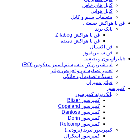
کابل های خاص
کابل هوایی
متعلقات سیم و کابل
فن یا هواکش صنعتی
بانک برند
فن یا هواکش Zilabeg
فن یا هواکش دمنده
فن آکسیال
فن سانتریفیوژ
فیلتراسیون و تصفیه
آب شیرین کن یا سیستم اسمز معکوس (RO)
تعمیر تصفیه آب و تعویض فیلتر
دستگاه تصفیه آب خانگی
فیلتر ممبران
کمپرسور
بانک برند کمپرسور
کمپرسور Bitzer
کمپرسور Copeland
کمپرسور Danfoss
کمپرسور Dorin
کمپرسور Refcomp
کمپرسور تبرید (برودتی)
کمپرسور اسکرال