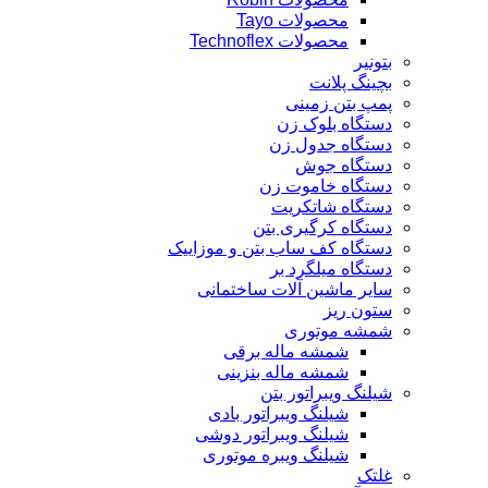
محصولات Tayo
محصولات Technoflex
بتونیر
بچینگ پلانت
پمپ بتن زمینی
دستگاه بلوک زن
دستگاه جدول زن
دستگاه جوش
دستگاه خاموت زن
دستگاه شاتکریت
دستگاه کرگیری بتن
دستگاه کف ساب بتن و موزاییک
دستگاه میلگرد بر
سایر ماشین آلات ساختمانی
ستون ریز
شمشه موتوری
شمشه ماله برقی
شمشه ماله بنزینی
شیلنگ ویبراتور بتن
شیلنگ ویبراتور بادی
شیلنگ ویبراتور دوشی
شیلنگ ویبره موتوری
غلتک