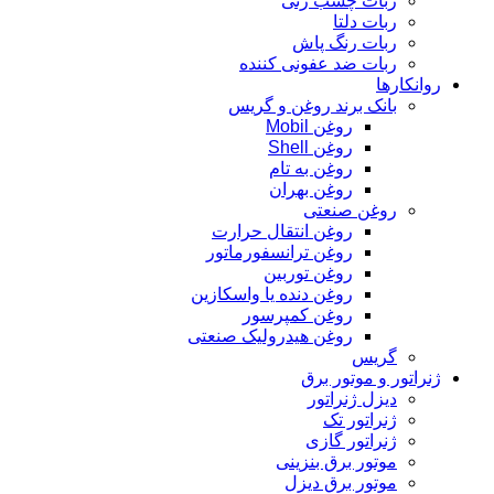
ربات چسب زنی
ربات دلتا
ربات رنگ پاش
ربات ضد عفونی کننده
روانکارها
بانک برند روغن و گریس
روغن Mobil
روغن Shell
روغن به تام
روغن بهران
روغن صنعتی
روغن انتقال حرارت
روغن ترانسفورماتور
روغن توربین
روغن دنده یا واسکازین
روغن کمپرسور
روغن هیدرولیک صنعتی
گریس
ژنراتور و موتور برق
دیزل ژنراتور
ژنراتور تک
ژنراتور گازی
موتور برق بنزینی
موتور برق دیزل