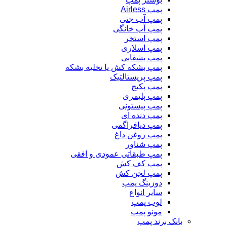
پمپ Airless
پمپ آب جتی
پمپ آب خانگی
پمپ استخر
پمپ اسلاری
پمپ بشقابی
پمپ بشکه کش یا تخلیه بشکه
پمپ پریستالتیک
پمپ پکیج
پمپ پلیمری
پمپ پیستونی
پمپ دنده ای
پمپ دیافراگمی
پمپ روغن داغ
پمپ شناور
پمپ طبقاتی عمودی و افقی
پمپ کف کش
پمپ لجن کش
دوزینگ پمپ
سایر انواع
لوب پمپ
مونو پمپ
بانک برند پمپ