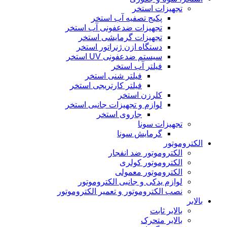
تجهیزات استخر
پکیج تصفیه آب استخر
تجهیزات ضدعفونی آب استخر
تجهیزات گرمایشی استخر
دستگاه ازن ژنراتور استخر
سیستم ضدعفونی UV استخر
فیلتر آب استخر
فیلتر شنی استخر
فیلتر کارتریجی استخر
کلرزن استخر
لوازم و تجهیزات جانبی استخر
جاروی استخر
تجهیزات سونا
گرمایش سونا
الکتروموتور
الکتروموتور ضد انفجار
الکتروموتور کولری
الکتروموتور معمولی
لوازم یدکی و جانبی الکتروموتور
نصب الکتروموتور و تعمیر الکتروموتور
بالابر
بالابر ثابت
بالابر متحرک