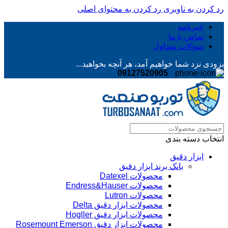
رد کردن به ناوبری
رد کردن به محتوای اصلی
خبرنامه
تماس با ما
سوالات متداول
بزودی نزد شما خواهیم آمد، هر آنچه بخواهید...
09127520905
انتخاب دسته بندی
ابزار دقیق
بانک برند ابزار دقیق
محصولات Datexel
محصولات Endress&Hauser
محصولات Lutron
محصولات ابزار دقیق Delta
محصولات ابزار دقیق Hogller
محصولات ابزار دقیق Rosemount Emerson