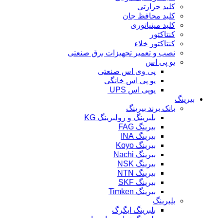
کلید حرارتی
کلید محافظ جان
کلید مینیاتوری
کنتاکتور
کنتاکتور خلاء
نصب و تعمیر تجهیزات برق صنعتی
یو پی اس
پی وی اس صنعتی
یو پی اس خانگی
یوپی اس UPS
بیرینگ
بانک برند بیرینگ
بلبرینگ و رولبرینگ KG
بیرینگ FAG
بیرینگ INA
بیرینگ Koyo
بیرینگ Nachi
بیرینگ NSK
بیرینگ NTN
بیرینگ SKF
بیرینگ Timken
بلبرینگ
بلبرینگ ایگرگ