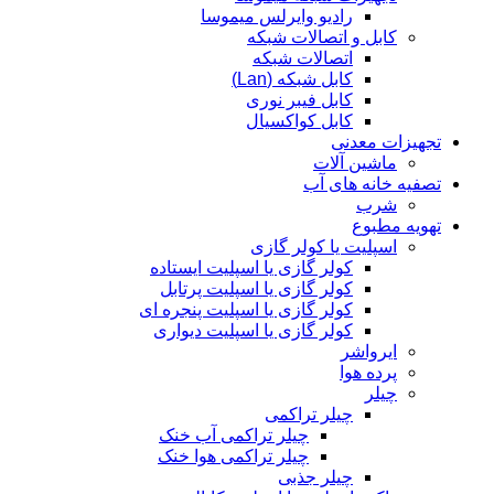
رادیو وایرلس میموسا
کابل و اتصالات شبکه
اتصالات شبکه
کابل شبکه (Lan)
کابل فیبر نوری
کابل کواکسیال
تجهیزات معدنی
ماشین آلات
تصفیه خانه های آب
شرب
تهویه مطبوع
اسپلیت یا کولر گازی
کولر گازی یا اسپلیت ایستاده
کولر گازی یا اسپلیت پرتابل
کولر گازی یا اسپلیت پنجره ای
کولر گازی یا اسپلیت دیواری
ایرواشر
پرده هوا
چیلر
چیلر تراکمی
چیلر تراکمی آب خنک
چیلر تراکمی هوا خنک
چیلر جذبی