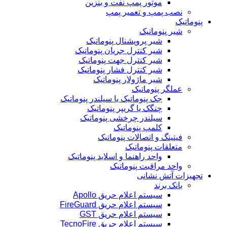
موتور پمپ نفت و بنزین
نصب پمپ و تعمیر پمپ
پنوماتیک
شیر پنوماتیک
شیر پروپشنال پنوماتیک
شیر کنترل جریان پنوماتیک
شیر کنترل جهت پنوماتیک
شیر کنترل فشار پنوماتیک
شیر ماژولار پنوماتیک
عملگر پنوماتیک
جک پنوماتیک یا سیلندر پنوماتیک
چنگک یا گریپر پنوماتیک
سیلندر چرخشی پنوماتیک
کلمپ پنوماتیک
فیتینگ و اتصالات پنوماتیک
متعلقات پنوماتیک
واحد راهنما و اسلاید پنوماتیک
واحد مراقبت پنوماتیک
تجهیزات آتش نشانی
بانک برند
سیستم اعلام حریق Apollo
سیستم اعلام حریق FireGuard
سیستم اعلام حریق GST
سیستم اعلام حریق TecnoFire