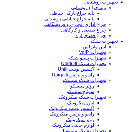
تجهیزات روشنایی
پایه چراغ روشنایی
پایه چراغ پارکی حیاطی
پایه چراغ خیابانی روشنایی
چراغ اداری، تجاری و فروشگاهی
چراغ صنعتی و کارگاهی
چراغ فضای آزاد
تجهیزات شبکه
آنتن وایرلس
تجهیزات VoIP
تجهیزات پسیو شبکه
تجهیزات شبکه Ubiquiti
اکسس پوینت Unifi
رادیو وایرلس Ubiquiti
تجهیزات شبکه سیسکو
روتر سیسکو
سوئیچ سیسکو
تجهیزات شبکه میکروتیک
آنتن میکروتیک
اکسس پوینت میکروتیک
رادیو وایرلس میکروتیک
روتر میکروتیک
لوازم جانبی میکروتیک
تجهیزات شبکه میموسا