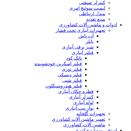
کنترلر صنعتی
لیمیت سوئیچ امری
مبدل ارتباطی
منبع تغذیه
ادوات و ماشین آلات کشاورزی
تجهیزات آبیاری تحت فشار
آب پاش
بابلر
شیر برقی آبیاری
فیلتر آبیاری
تانک کود
فیلتر اسکرین خودشوینده
فیلتر توری
فیلتر دیسکی
فیلتر شنی
فیلتر هیدروسیکلون
قطره چکان آبیاری
کنترلر آبیاری
لوله آبیاری
نوار تیپ آبیاری
تجهیزات گلخانه
تعمیر ماشین آلات کشاورزی
ماشین آلات کشاورزی
استخر، سونا و جکوزی