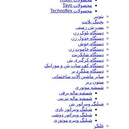
محصولات Tayo
محصولات Technoflex
بتونیر
بچینگ پلانت
پمپ بتن زمینی
دستگاه بلوک زن
دستگاه جدول زن
دستگاه جوش
دستگاه خاموت زن
دستگاه شاتکریت
دستگاه کرگیری بتن
دستگاه کف ساب بتن و موزاییک
دستگاه میلگرد بر
سایر ماشین آلات ساختمانی
ستون ریز
شمشه موتوری
شمشه ماله برقی
شمشه ماله بنزینی
شیلنگ ویبراتور بتن
شیلنگ ویبراتور بادی
شیلنگ ویبراتور دوشی
شیلنگ ویبره موتوری
غلتک