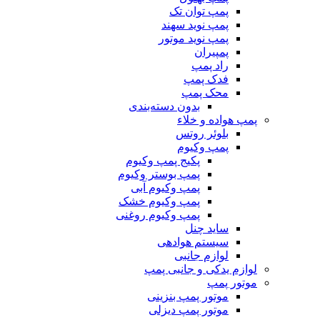
پمپ توان تک
پمپ نوید سهند
پمپ نوید موتور
پمپیران
راد پمپ
فدک پمپ
محک پمپ
بدون دسته‌بندی
پمپ هواده و خلاء
بلوئر روتس
پمپ وکیوم
پکیج پمپ وکیوم
پمپ بوستر وکیوم
پمپ وکیوم آبی
پمپ وکیوم خشک
پمپ وکیوم روغنی
ساید چنل
سیستم هوادهی
لوازم جانبی
لوازم یدکی و جانبی پمپ
موتور پمپ
موتور پمپ بنزینی
موتور پمپ دیزلی