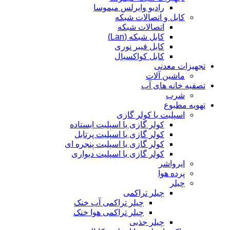
رادیو وایرلس میموسا
کابل و اتصالات شبکه
اتصالات شبکه
کابل شبکه (Lan)
کابل فیبر نوری
کابل کواکسیال
تجهیزات معدنی
ماشین آلات
تصفیه خانه های آب
شرب
تهویه مطبوع
اسپلیت یا کولر گازی
کولر گازی یا اسپلیت ایستاده
کولر گازی یا اسپلیت پرتابل
کولر گازی یا اسپلیت پنجره ای
کولر گازی یا اسپلیت دیواری
ایرواشر
پرده هوا
چیلر
چیلر تراکمی
چیلر تراکمی آب خنک
چیلر تراکمی هوا خنک
چیلر جذبی