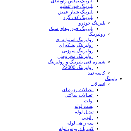
بلبرینگ تماس زاویه ای
بلبرینگ خود تنظیم
بلبرینگ شیار عمیق
بلبرینگ کف گرد
بلبرینگ خودرو
بلبرینگ خودروهای سبک
رولبرینگ
رولبرینگ استوانه ای
رولبرینگ بشکه ای
رولبرینگ سوزنی
رولبرینگ مخروطی
شماره فنی بلبرینگ و رولبرینگ
رولبرینگ 22000
کاسه نمد
پایپینگ
اتصالات
اتصالات رزوه ای
اتصالات ساکتی
اولت
بست لوله
تبدیل لوله
زانویی
سه راهی لوله
کپ یا درپوش لوله