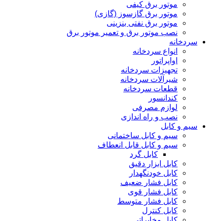
موتور برق کیفی
موتور برق گازسوز (گازی)
موتور برق نفتی بنزینی
نصب موتور برق و تعمیر موتور برق
سردخانه
انواع سردخانه
اواپراتور
تجهیزات سردخانه
شیرآلات سردخانه
قطعات سردخانه
کندانسور
لوازم مصرفی
نصب و راه اندازی
سیم و کابل
سیم و کابل ساختمانی
سیم و کابل قابل انعطاف
کابل گرد
کابل ابزار دقیق
کابل خودنگهدار
کابل فشار ضعیف
کابل فشار قوی
کابل فشار متوسط
کابل کنترل
کابل مخابراتی