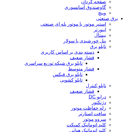
صفحه گردان
گاوصندوق آسانسوری
وینچ
برق صنعتی
استپر موتور یا موتور پله ای صنعتی
اینورتر
بیمتال
پنل خورشیدی یا سولار
تابلو برق
دسته بندی بر اساس کاربری
فشار ضعیف
تابلو برق شبکه توزیع سراسری
فشار متوسط
تابلو برق فیکس
تابلو کشویی
تابلو کنترل
فشار ضعیف
درایو DC
دژنکتور
رله حفاظت موتور
سافت استارتر
سروو موتور
کلید اتوماتیک کمپکت
کلید اتوماتیک هوایی