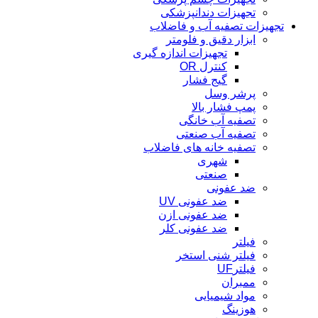
تجهیزات دندانپزشکی
تجهیزات تصفیه آب و فاضلاب
ابزار دقیق و فلومتر
تجهیزات اندازه گیری
کنترل OR
گیج فشار
پرشر وسل
پمپ فشار بالا
تصفیه آب خانگی
تصفیه آب صنعتی
تصفیه خانه های فاضلاب
شهری
صنعتی
ضد عفونی
ضد عفونی UV
ضد عفونی ازن
ضد عفونی کلر
فیلتر
فیلتر شنی استخر
فیلترUF
ممبران
مواد شیمیایی
هوزینگ