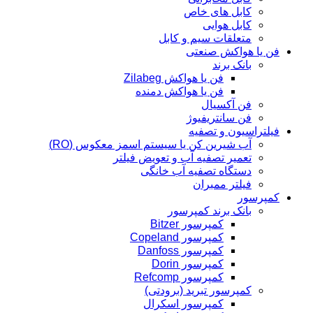
کابل های خاص
کابل هوایی
متعلقات سیم و کابل
فن یا هواکش صنعتی
بانک برند
فن یا هواکش Zilabeg
فن یا هواکش دمنده
فن آکسیال
فن سانتریفیوژ
فیلتراسیون و تصفیه
آب شیرین کن یا سیستم اسمز معکوس (RO)
تعمیر تصفیه آب و تعویض فیلتر
دستگاه تصفیه آب خانگی
فیلتر ممبران
کمپرسور
بانک برند کمپرسور
کمپرسور Bitzer
کمپرسور Copeland
کمپرسور Danfoss
کمپرسور Dorin
کمپرسور Refcomp
کمپرسور تبرید (برودتی)
کمپرسور اسکرال