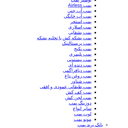
پمپ Airless
پمپ آب جتی
پمپ آب خانگی
پمپ استخر
پمپ اسلاری
پمپ بشقابی
پمپ بشکه کش یا تخلیه بشکه
پمپ پریستالتیک
پمپ پکیج
پمپ پلیمری
پمپ پیستونی
پمپ دنده ای
پمپ دیافراگمی
پمپ روغن داغ
پمپ شناور
پمپ طبقاتی عمودی و افقی
پمپ کف کش
پمپ لجن کش
دوزینگ پمپ
سایر انواع
لوب پمپ
مونو پمپ
بانک برند پمپ