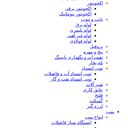
اکچویتور
اکچویتور برقی
اکچویتور پنوماتیک
پایپ و تیوب
لوله برق
لوله پلیمری
لوله غیر آهنی
لوله فولادی
پروفیل
پیچ و مهره
تعمیرات و نگهداری پایپینگ
تله بخار
توپی انسداد
توپی انسداد آب و فاضلاب
توپی انسداد نفت و گاز
شیر آلات
عایق کاری
فلنج
گسکت
لرزه گیر
پمپ
انواع پمپ
ایستگاه پمپاژ فاضلاب
بوستر پمپ