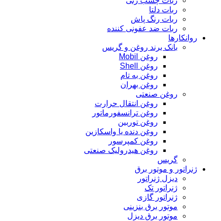
ربات چسب زنی
ربات دلتا
ربات رنگ پاش
ربات ضد عفونی کننده
روانکارها
بانک برند روغن و گریس
روغن Mobil
روغن Shell
روغن به تام
روغن بهران
روغن صنعتی
روغن انتقال حرارت
روغن ترانسفورماتور
روغن توربین
روغن دنده یا واسکازین
روغن کمپرسور
روغن هیدرولیک صنعتی
گریس
ژنراتور و موتور برق
دیزل ژنراتور
ژنراتور تک
ژنراتور گازی
موتور برق بنزینی
موتور برق دیزل