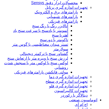
محصولات ابزار دقیق Sensys
تجهیزات اندازه گیری پرتابل
پارامترهای برق و الکترونیک
پارامترهای شیمیایی
پارامترهای فیزیکی
آنالایزر رنگ یا رنگ سنج
آنمومتر یا بادسنج یا سرعت سنج باد
آهنربا سنج
تاکومتر یا دورسنج
تستر میدان مغناطیسی یا گوس متر
سولارمتر
گشتاور سنج یا ترکمتر دیجیتالی
لرزش سنج یا ویبره متر یا ارتعاش سنج
لوکس سنج یا لوکس متر یا سنجش شدت
روشنایی
مولتی فانکشن پارامترهای فیزیکی
تجهیزات اندازه گیری دما
تجهیزات اندازه گیری سطح
تجهیزات اندازه گیری فلو
تجهیزات کالیبراسیون
دیتالاگر یا رکوردر
اتوماسیون صنعتی
اچ ام آی