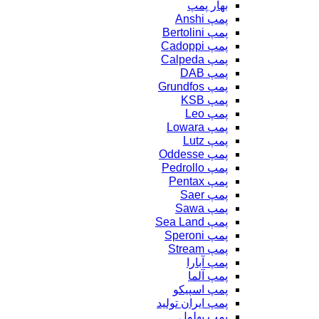
بهار پمپ
پمپ Anshi
پمپ Bertolini
پمپ Cadoppi
پمپ Calpeda
پمپ DAB
پمپ Grundfos
پمپ KSB
پمپ Leo
پمپ Lowara
پمپ Lutz
پمپ Oddesse
پمپ Pedrollo
پمپ Pentax
پمپ Saer
پمپ Sawa
پمپ Sea Land
پمپ Speroni
پمپ Stream
پمپ آبارا
پمپ آلما
پمپ اسپیکو
پمپ ایران تولید
پمپ بهلول