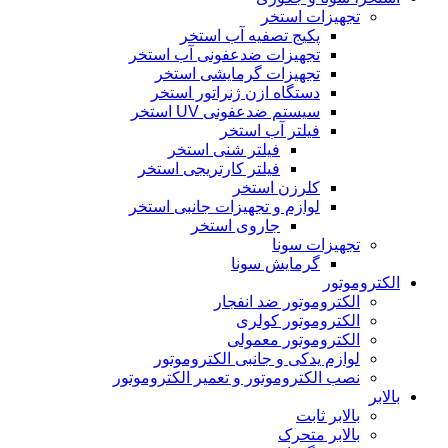
تجهیزات استخر
پکیج تصفیه آب استخر
تجهیزات ضدعفونی آب استخر
تجهیزات گرمایشی استخر
دستگاه ازن ژنراتور استخر
سیستم ضدعفونی UV استخر
فیلتر آب استخر
فیلتر شنی استخر
فیلتر کارتریجی استخر
کلرزن استخر
لوازم و تجهیزات جانبی استخر
جاروی استخر
تجهیزات سونا
گرمایش سونا
الکتروموتور
الکتروموتور ضد انفجار
الکتروموتور کولری
الکتروموتور معمولی
لوازم یدکی و جانبی الکتروموتور
نصب الکتروموتور و تعمیر الکتروموتور
بالابر
بالابر ثابت
بالابر متحرک