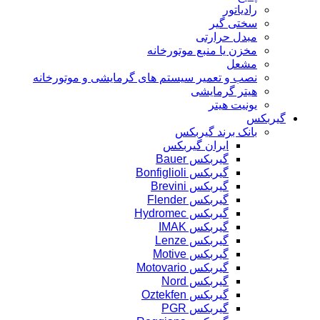
رادیاتور
سختی گیر
مبدل حرارتی
مخزن یا منبع موتورخانه
مشعل
نصب و تعمیر سیستم های گرمایشی و موتورخانه
هیتر گرمایشی
یونیت هیتر
گیربکس
بانک برند گیربکس
ایران گیربکس
گیربکس Bauer
گیربکس Bonfiglioli
گیربکس Brevini
گیربکس Flender
گیربکس Hydromec
گیربکس IMAK
گیربکس Lenze
گیربکس Motive
گیربکس Motovario
گیربکس Nord
گیربکس Oztekfen
گیربکس PGR