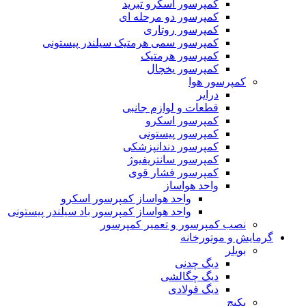
کمپرسور اسکرو تبرید
کمپرسور دو مرحله ای
کمپرسور روتاری
کمپرسور سمی هرمتیک سیلندر پیستونی
کمپرسور هرمتیک
کمپرسور یخچال
کمپرسور هوا
درایر
قطعات و لوازم جانبی
کمپرسور اسکرو
کمپرسور پیستونی
کمپرسور دندانپزشکی
کمپرسور سانتریفیوژ
کمپرسور فشار قوی
واحد هواساز
واحد هواساز کمپرسور اسکرو
واحد هواساز کمپرسور باد سیلندر پیستونی
نصب کمپرسور و تعمیر کمپرسور
گرمایش و موتورخانه
بویلر
دیگ چدنی
دیگ چگالشی
دیگ فولادی
پکیج