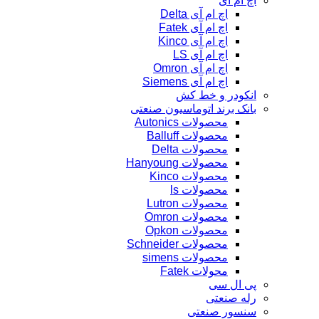
اچ ام آی
اچ ام آی Delta
اچ ام آی Fatek
اچ ام آی Kinco
اچ ام آی LS
اچ ام آی Omron
اچ ام آی Siemens
انکودر و خط کش
بانک برند اتوماسیون صنعتی
محصولات Autonics
محصولات Balluff
محصولات Delta
محصولات Hanyoung
محصولات Kinco
محصولات ls
محصولات Lutron
محصولات Omron
محصولات Opkon
محصولات Schneider
محصولات simens
محولات Fatek
پی ال سی
رله صنعتی
سنسور صنعتی