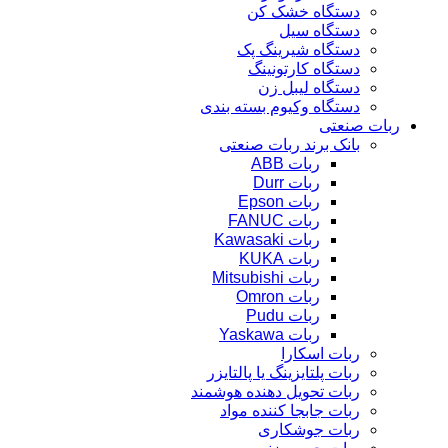
دستگاه خشک کن
دستگاه سیل
دستگاه شیرینگ پک
دستگاه کارتونینگ
دستگاه لیبل زن
دستگاه وکیوم بسته بندی
ربات صنعتی
بانک برند ربات صنعتی
ربات ABB
ربات Durr
ربات Epson
ربات FANUC
ربات Kawasaki
ربات KUKA
ربات Mitsubishi
ربات Omron
ربات Pudu
ربات Yaskawa
ربات اسکارا
ربات پلتایزینگ یا پالتایزر
ربات تحویل دهنده هوشمند
ربات جابجا کننده مواد
ربات جوشکاری