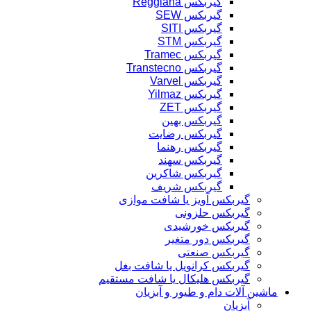
گیربکس Reggiana
گیربکس SEW
گیربکس SITI
گیربکس STM
گیربکس Tramec
گیربکس Transtecno
گیربکس Varvel
گیربکس Yilmaz
گیربکس ZET
گیربکس بهین
گیربکس رضایت
گیربکس رهنما
گیربکس سهند
گیربکس شاکرین
گیربکس شریف
گیربکس آویز یا شافت موازی
گیربکس حلزونی
گیربکس خورشیدی
گیربکس دور متغیر
گیربکس صنعتی
گیربکس کرانویل یا شافت بغل
گیربکس هلیکال یا شافت مستقیم
ماشین آلات دام و طیور و آبزیان
آبزیان