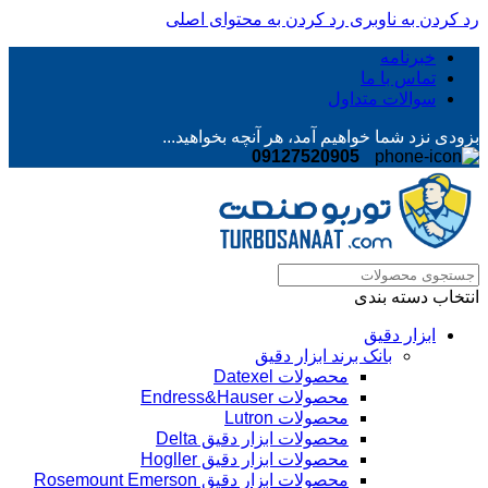
رد کردن به ناوبری
رد کردن به محتوای اصلی
خبرنامه
تماس با ما
سوالات متداول
بزودی نزد شما خواهیم آمد، هر آنچه بخواهید...
09127520905
انتخاب دسته بندی
ابزار دقیق
بانک برند ابزار دقیق
محصولات Datexel
محصولات Endress&Hauser
محصولات Lutron
محصولات ابزار دقیق Delta
محصولات ابزار دقیق Hogller
محصولات ابزار دقیق Rosemount Emerson