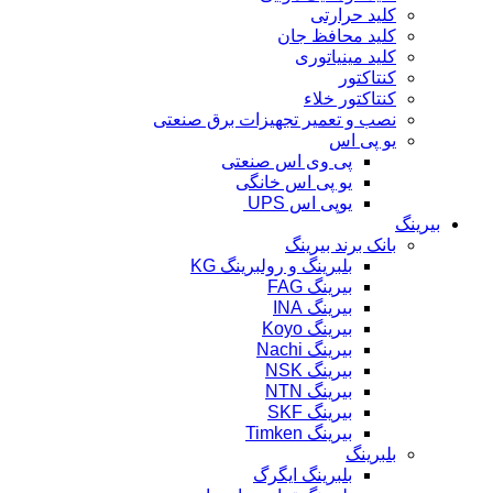
کلید حرارتی
کلید محافظ جان
کلید مینیاتوری
کنتاکتور
کنتاکتور خلاء
نصب و تعمیر تجهیزات برق صنعتی
یو پی اس
پی وی اس صنعتی
یو پی اس خانگی
یوپی اس UPS
بیرینگ
بانک برند بیرینگ
بلبرینگ و رولبرینگ KG
بیرینگ FAG
بیرینگ INA
بیرینگ Koyo
بیرینگ Nachi
بیرینگ NSK
بیرینگ NTN
بیرینگ SKF
بیرینگ Timken
بلبرینگ
بلبرینگ ایگرگ