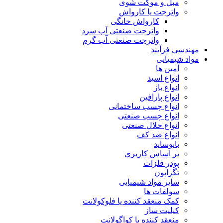
مبل و موکت شوی
واترجت یا کارواش
کارواش خانگی
واترجت صنعتی آب سرد
واترجت صنعتی آب گرم
مهندسی فرآیند
مواد شیمیایی
آمین ها
انواع اسید
انواع باز
انواع پارافین
انواع چسب ساختمانی
انواع چسب صنعتی
انواع حلال صنعتی
انواع ضد کف
بایوساید
بر اساس کاربری
پودر فلزات
تگزاپون
سایر مواد شیمیایی
سولفات ها
کمک منعقد کننده یا فلوکولانت
کیلیت ساز
منعقد کننده یا کواگولانت