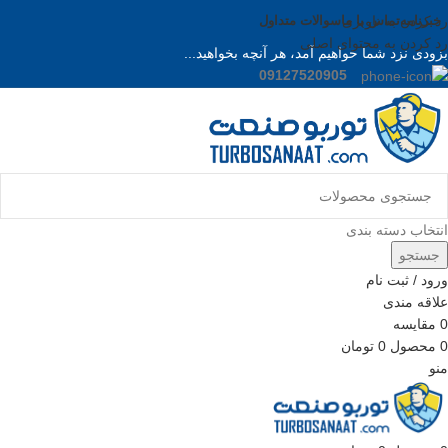
خبرنامه
رد کردن به ناوبری
تماس با ما
سوالات متداول
رد کردن به محتوای اصلی
بزودی نزد شما خواهیم آمد، هر آنچه بخواهید...
09127520905
انتخاب دسته بندی
جستجو
ورود / ثبت نام
علاقه مندی
0
مقایسه
0
محصول
0
تومان
منو