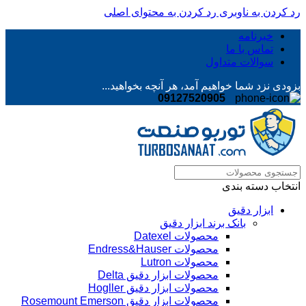
رد کردن به ناوبری
رد کردن به محتوای اصلی
خبرنامه
تماس با ما
سوالات متداول
بزودی نزد شما خواهیم آمد، هر آنچه بخواهید...
09127520905
انتخاب دسته بندی
ابزار دقیق
بانک برند ابزار دقیق
محصولات Datexel
محصولات Endress&Hauser
محصولات Lutron
محصولات ابزار دقیق Delta
محصولات ابزار دقیق Hogller
محصولات ابزار دقیق Rosemount Emerson