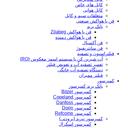
کابل های خاص
کابل هوایی
متعلقات سیم و کابل
فن یا هواکش صنعتی
بانک برند
فن یا هواکش Zilabeg
فن یا هواکش دمنده
فن آکسیال
فن سانتریفیوژ
فیلتراسیون و تصفیه
آب شیرین کن یا سیستم اسمز معکوس (RO)
تعمیر تصفیه آب و تعویض فیلتر
دستگاه تصفیه آب خانگی
فیلتر ممبران
کمپرسور
بانک برند کمپرسور
کمپرسور Bitzer
کمپرسور Copeland
کمپرسور Danfoss
کمپرسور Dorin
کمپرسور Refcomp
کمپرسور تبرید (برودتی)
کمپرسور اسکرال