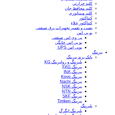
کلید حرارتی
کلید محافظ جان
کلید مینیاتوری
کنتاکتور
کنتاکتور خلاء
نصب و تعمیر تجهیزات برق صنعتی
یو پی اس
پی وی اس صنعتی
یو پی اس خانگی
یوپی اس UPS
بیرینگ
بانک برند بیرینگ
بلبرینگ و رولبرینگ KG
بیرینگ FAG
بیرینگ INA
بیرینگ Koyo
بیرینگ Nachi
بیرینگ NSK
بیرینگ NTN
بیرینگ SKF
بیرینگ Timken
بلبرینگ
بلبرینگ ایگرگ