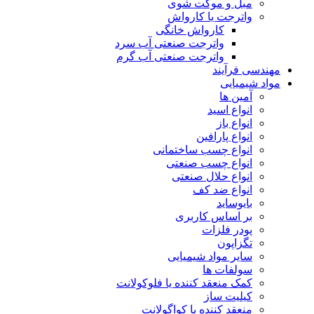
مبل و موکت شوی
واترجت یا کارواش
کارواش خانگی
واترجت صنعتی آب سرد
واترجت صنعتی آب گرم
مهندسی فرآیند
مواد شیمیایی
آمین ها
انواع اسید
انواع باز
انواع پارافین
انواع چسب ساختمانی
انواع چسب صنعتی
انواع حلال صنعتی
انواع ضد کف
بایوساید
بر اساس کاربری
پودر فلزات
تگزاپون
سایر مواد شیمیایی
سولفات ها
کمک منعقد کننده یا فلوکولانت
کیلیت ساز
منعقد کننده یا کواگولانت