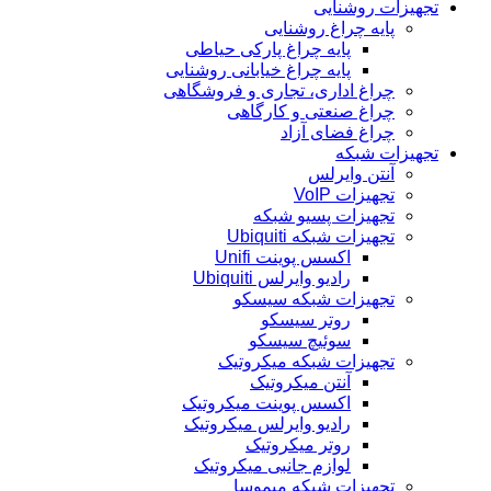
تجهیزات روشنایی
پایه چراغ روشنایی
پایه چراغ پارکی حیاطی
پایه چراغ خیابانی روشنایی
چراغ اداری، تجاری و فروشگاهی
چراغ صنعتی و کارگاهی
چراغ فضای آزاد
تجهیزات شبکه
آنتن وایرلس
تجهیزات VoIP
تجهیزات پسیو شبکه
تجهیزات شبکه Ubiquiti
اکسس پوینت Unifi
رادیو وایرلس Ubiquiti
تجهیزات شبکه سیسکو
روتر سیسکو
سوئیچ سیسکو
تجهیزات شبکه میکروتیک
آنتن میکروتیک
اکسس پوینت میکروتیک
رادیو وایرلس میکروتیک
روتر میکروتیک
لوازم جانبی میکروتیک
تجهیزات شبکه میموسا