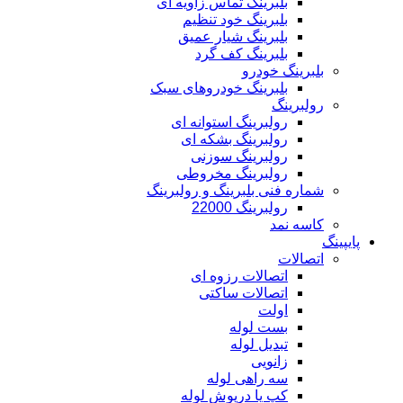
بلبرینگ تماس زاویه ای
بلبرینگ خود تنظیم
بلبرینگ شیار عمیق
بلبرینگ کف گرد
بلبرینگ خودرو
بلبرینگ خودروهای سبک
رولبرینگ
رولبرینگ استوانه ای
رولبرینگ بشکه ای
رولبرینگ سوزنی
رولبرینگ مخروطی
شماره فنی بلبرینگ و رولبرینگ
رولبرینگ 22000
کاسه نمد
پایپینگ
اتصالات
اتصالات رزوه ای
اتصالات ساکتی
اولت
بست لوله
تبدیل لوله
زانویی
سه راهی لوله
کپ یا درپوش لوله