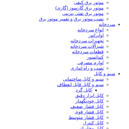
موتور برق کیفی
موتور برق گازسوز (گازی)
موتور برق نفتی بنزینی
نصب موتور برق و تعمیر موتور برق
سردخانه
انواع سردخانه
اواپراتور
تجهیزات سردخانه
شیرآلات سردخانه
قطعات سردخانه
کندانسور
لوازم مصرفی
نصب و راه اندازی
سیم و کابل
سیم و کابل ساختمانی
سیم و کابل قابل انعطاف
کابل گرد
کابل ابزار دقیق
کابل خودنگهدار
کابل فشار ضعیف
کابل فشار قوی
کابل فشار متوسط
کابل کنترل
کابل مخابراتی