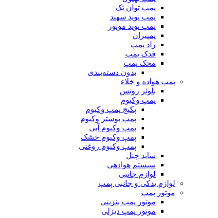
پمپ توان تک
پمپ نوید سهند
پمپ نوید موتور
پمپیران
راد پمپ
فدک پمپ
محک پمپ
بدون دسته‌بندی
پمپ هواده و خلاء
بلوئر روتس
پمپ وکیوم
پکیج پمپ وکیوم
پمپ بوستر وکیوم
پمپ وکیوم آبی
پمپ وکیوم خشک
پمپ وکیوم روغنی
ساید چنل
سیستم هوادهی
لوازم جانبی
لوازم یدکی و جانبی پمپ
موتور پمپ
موتور پمپ بنزینی
موتور پمپ دیزلی