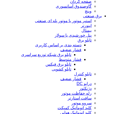
صفحه گردان
گاوصندوق آسانسوری
وینچ
برق صنعتی
استپر موتور یا موتور پله ای صنعتی
اینورتر
بیمتال
پنل خورشیدی یا سولار
تابلو برق
دسته بندی بر اساس کاربری
فشار ضعیف
تابلو برق شبکه توزیع سراسری
فشار متوسط
تابلو برق فیکس
تابلو کشویی
تابلو کنترل
فشار ضعیف
درایو DC
دژنکتور
رله حفاظت موتور
سافت استارتر
سروو موتور
کلید اتوماتیک کمپکت
کلید اتوماتیک هوایی