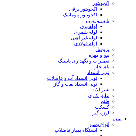
اکچویتور
اکچویتور برقی
اکچویتور پنوماتیک
پایپ و تیوب
لوله برق
لوله پلیمری
لوله غیر آهنی
لوله فولادی
پروفیل
پیچ و مهره
تعمیرات و نگهداری پایپینگ
تله بخار
توپی انسداد
توپی انسداد آب و فاضلاب
توپی انسداد نفت و گاز
شیر آلات
عایق کاری
فلنج
گسکت
لرزه گیر
پمپ
انواع پمپ
ایستگاه پمپاژ فاضلاب
بوستر پمپ