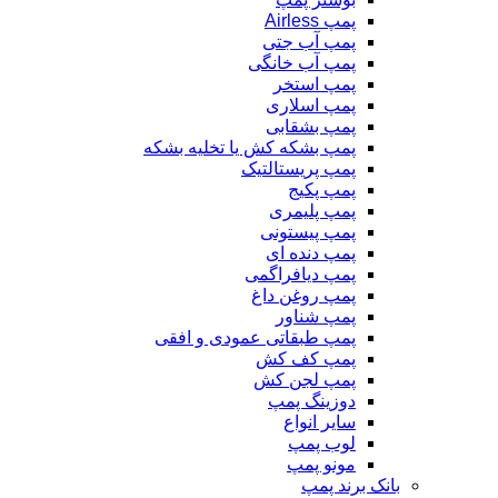
پمپ Airless
پمپ آب جتی
پمپ آب خانگی
پمپ استخر
پمپ اسلاری
پمپ بشقابی
پمپ بشکه کش یا تخلیه بشکه
پمپ پریستالتیک
پمپ پکیج
پمپ پلیمری
پمپ پیستونی
پمپ دنده ای
پمپ دیافراگمی
پمپ روغن داغ
پمپ شناور
پمپ طبقاتی عمودی و افقی
پمپ کف کش
پمپ لجن کش
دوزینگ پمپ
سایر انواع
لوب پمپ
مونو پمپ
بانک برند پمپ