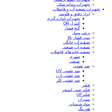
تجهیزات دندانپزشکی
تجهیزات تصفیه آب و فاضلاب
ابزار دقیق و فلومتر
تجهیزات اندازه گیری
کنترل OR
گیج فشار
پرشر وسل
پمپ فشار بالا
تصفیه آب خانگی
تصفیه آب صنعتی
تصفیه خانه های فاضلاب
شهری
صنعتی
ضد عفونی
ضد عفونی UV
ضد عفونی ازن
ضد عفونی کلر
فیلتر
فیلتر شنی استخر
فیلترUF
ممبران
مواد شیمیایی
هوزینگ