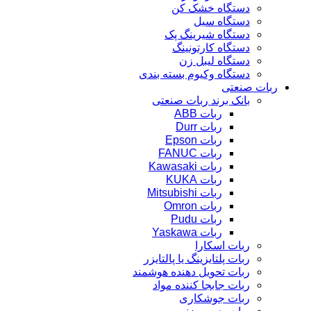
دستگاه خشک کن
دستگاه سیل
دستگاه شیرینگ پک
دستگاه کارتونینگ
دستگاه لیبل زن
دستگاه وکیوم بسته بندی
ربات صنعتی
بانک برند ربات صنعتی
ربات ABB
ربات Durr
ربات Epson
ربات FANUC
ربات Kawasaki
ربات KUKA
ربات Mitsubishi
ربات Omron
ربات Pudu
ربات Yaskawa
ربات اسکارا
ربات پلتایزینگ یا پالتایزر
ربات تحویل دهنده هوشمند
ربات جابجا کننده مواد
ربات جوشکاری