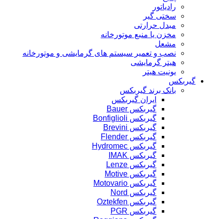
رادیاتور
سختی گیر
مبدل حرارتی
مخزن یا منبع موتورخانه
مشعل
نصب و تعمیر سیستم های گرمایشی و موتورخانه
هیتر گرمایشی
یونیت هیتر
گیربکس
بانک برند گیربکس
ایران گیربکس
گیربکس Bauer
گیربکس Bonfiglioli
گیربکس Brevini
گیربکس Flender
گیربکس Hydromec
گیربکس IMAK
گیربکس Lenze
گیربکس Motive
گیربکس Motovario
گیربکس Nord
گیربکس Oztekfen
گیربکس PGR