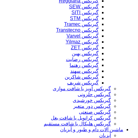
گیربکس Reggiana
گیربکس SEW
گیربکس SITI
گیربکس STM
گیربکس Tramec
گیربکس Transtecno
گیربکس Varvel
گیربکس Yilmaz
گیربکس ZET
گیربکس بهین
گیربکس رضایت
گیربکس رهنما
گیربکس سهند
گیربکس شاکرین
گیربکس شریف
گیربکس آویز یا شافت موازی
گیربکس حلزونی
گیربکس خورشیدی
گیربکس دور متغیر
گیربکس صنعتی
گیربکس کرانویل یا شافت بغل
گیربکس هلیکال یا شافت مستقیم
ماشین آلات دام و طیور و آبزیان
آبزیان