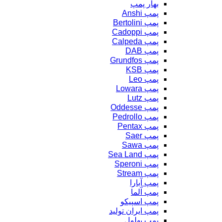
بهار پمپ
پمپ Anshi
پمپ Bertolini
پمپ Cadoppi
پمپ Calpeda
پمپ DAB
پمپ Grundfos
پمپ KSB
پمپ Leo
پمپ Lowara
پمپ Lutz
پمپ Oddesse
پمپ Pedrollo
پمپ Pentax
پمپ Saer
پمپ Sawa
پمپ Sea Land
پمپ Speroni
پمپ Stream
پمپ آبارا
پمپ آلما
پمپ اسپیکو
پمپ ایران تولید
پمپ بهلول