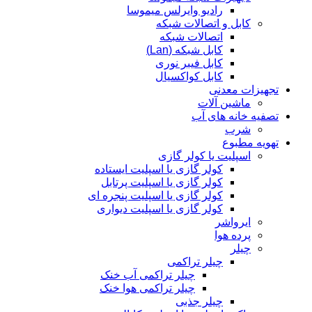
رادیو وایرلس میموسا
کابل و اتصالات شبکه
اتصالات شبکه
کابل شبکه (Lan)
کابل فیبر نوری
کابل کواکسیال
تجهیزات معدنی
ماشین آلات
تصفیه خانه های آب
شرب
تهویه مطبوع
اسپلیت یا کولر گازی
کولر گازی یا اسپلیت ایستاده
کولر گازی یا اسپلیت پرتابل
کولر گازی یا اسپلیت پنجره ای
کولر گازی یا اسپلیت دیواری
ایرواشر
پرده هوا
چیلر
چیلر تراکمی
چیلر تراکمی آب خنک
چیلر تراکمی هوا خنک
چیلر جذبی