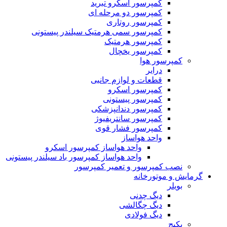
کمپرسور اسکرو تبرید
کمپرسور دو مرحله ای
کمپرسور روتاری
کمپرسور سمی هرمتیک سیلندر پیستونی
کمپرسور هرمتیک
کمپرسور یخچال
کمپرسور هوا
درایر
قطعات و لوازم جانبی
کمپرسور اسکرو
کمپرسور پیستونی
کمپرسور دندانپزشکی
کمپرسور سانتریفیوژ
کمپرسور فشار قوی
واحد هواساز
واحد هواساز کمپرسور اسکرو
واحد هواساز کمپرسور باد سیلندر پیستونی
نصب کمپرسور و تعمیر کمپرسور
گرمایش و موتورخانه
بویلر
دیگ چدنی
دیگ چگالشی
دیگ فولادی
پکیج