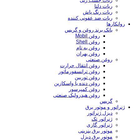
ربات چسب زنی
ربات دلتا
ربات رنگ پاش
ربات ضد عفونی کننده
روانکارها
بانک برند روغن و گریس
روغن Mobil
روغن Shell
روغن به تام
روغن بهران
روغن صنعتی
روغن انتقال حرارت
روغن ترانسفورماتور
روغن توربین
روغن دنده یا واسکازین
روغن کمپرسور
روغن هیدرولیک صنعتی
گریس
ژنراتور و موتور برق
دیزل ژنراتور
ژنراتور تک
ژنراتور گازی
موتور برق بنزینی
موتور برق دیزل