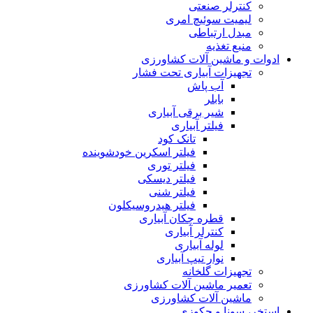
کنترلر صنعتی
لیمیت سوئیچ امری
مبدل ارتباطی
منبع تغذیه
ادوات و ماشین آلات کشاورزی
تجهیزات آبیاری تحت فشار
آب پاش
بابلر
شیر برقی آبیاری
فیلتر آبیاری
تانک کود
فیلتر اسکرین خودشوینده
فیلتر توری
فیلتر دیسکی
فیلتر شنی
فیلتر هیدروسیکلون
قطره چکان آبیاری
کنترلر آبیاری
لوله آبیاری
نوار تیپ آبیاری
تجهیزات گلخانه
تعمیر ماشین آلات کشاورزی
ماشین آلات کشاورزی
استخر، سونا و جکوزی