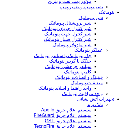
موتور پمپ نفت و بنزین
نصب پمپ و تعمیر پمپ
پنوماتیک
شیر پنوماتیک
شیر پروپشنال پنوماتیک
شیر کنترل جریان پنوماتیک
شیر کنترل جهت پنوماتیک
شیر کنترل فشار پنوماتیک
شیر ماژولار پنوماتیک
عملگر پنوماتیک
جک پنوماتیک یا سیلندر پنوماتیک
چنگک یا گریپر پنوماتیک
سیلندر چرخشی پنوماتیک
کلمپ پنوماتیک
فیتینگ و اتصالات پنوماتیک
متعلقات پنوماتیک
واحد راهنما و اسلاید پنوماتیک
واحد مراقبت پنوماتیک
تجهیزات آتش نشانی
بانک برند
سیستم اعلام حریق Apollo
سیستم اعلام حریق FireGuard
سیستم اعلام حریق GST
سیستم اعلام حریق TecnoFire