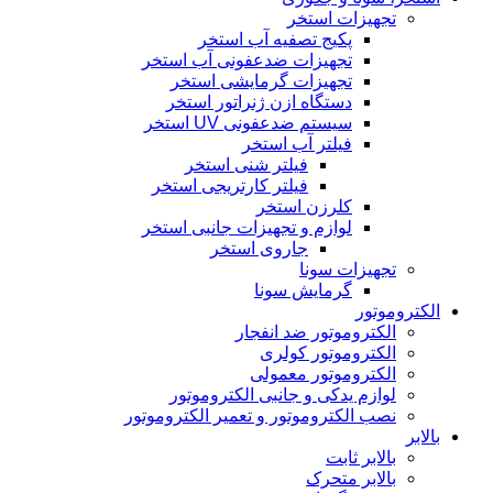
تجهیزات استخر
پکیج تصفیه آب استخر
تجهیزات ضدعفونی آب استخر
تجهیزات گرمایشی استخر
دستگاه ازن ژنراتور استخر
سیستم ضدعفونی UV استخر
فیلتر آب استخر
فیلتر شنی استخر
فیلتر کارتریجی استخر
کلرزن استخر
لوازم و تجهیزات جانبی استخر
جاروی استخر
تجهیزات سونا
گرمایش سونا
الکتروموتور
الکتروموتور ضد انفجار
الکتروموتور کولری
الکتروموتور معمولی
لوازم یدکی و جانبی الکتروموتور
نصب الکتروموتور و تعمیر الکتروموتور
بالابر
بالابر ثابت
بالابر متحرک