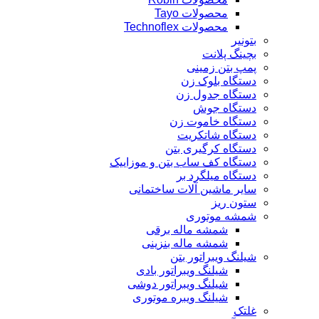
محصولات Tayo
محصولات Technoflex
بتونیر
بچینگ پلانت
پمپ بتن زمینی
دستگاه بلوک زن
دستگاه جدول زن
دستگاه جوش
دستگاه خاموت زن
دستگاه شاتکریت
دستگاه کرگیری بتن
دستگاه کف ساب بتن و موزاییک
دستگاه میلگرد بر
سایر ماشین آلات ساختمانی
ستون ریز
شمشه موتوری
شمشه ماله برقی
شمشه ماله بنزینی
شیلنگ ویبراتور بتن
شیلنگ ویبراتور بادی
شیلنگ ویبراتور دوشی
شیلنگ ویبره موتوری
غلتک