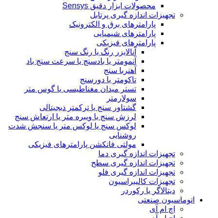
محصولات ابزار دقیق Sensys
تجهیزات اندازه گیری پرتابل
پارامترهای برق و الکترونیک
پارامترهای شیمیایی
پارامترهای فیزیکی
آنالایزر رنگ یا رنگ سنج
آنمومتر یا بادسنج یا سرعت سنج باد
آهنربا سنج
تاکومتر یا دورسنج
تستر میدان مغناطیسی یا گوس متر
سولارمتر
گشتاور سنج یا ترکمتر دیجیتالی
لرزش سنج یا ویبره متر یا ارتعاش سنج
لوکس سنج یا لوکس متر یا سنجش شدت
روشنایی
مولتی فانکشن پارامترهای فیزیکی
تجهیزات اندازه گیری دما
تجهیزات اندازه گیری سطح
تجهیزات اندازه گیری فلو
تجهیزات کالیبراسیون
دیتالاگر یا رکوردر
اتوماسیون صنعتی
اچ ام آی