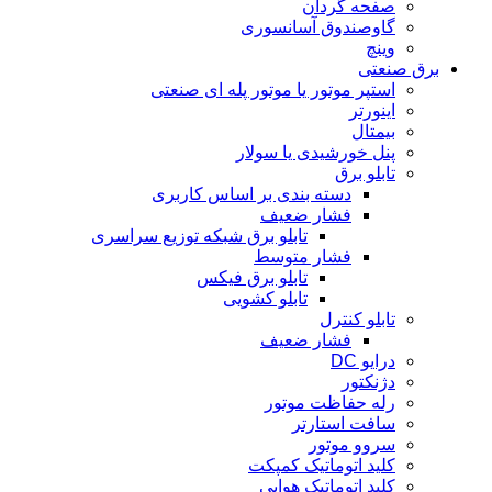
صفحه گردان
گاوصندوق آسانسوری
وینچ
برق صنعتی
استپر موتور یا موتور پله ای صنعتی
اینورتر
بیمتال
پنل خورشیدی یا سولار
تابلو برق
دسته بندی بر اساس کاربری
فشار ضعیف
تابلو برق شبکه توزیع سراسری
فشار متوسط
تابلو برق فیکس
تابلو کشویی
تابلو کنترل
فشار ضعیف
درایو DC
دژنکتور
رله حفاظت موتور
سافت استارتر
سروو موتور
کلید اتوماتیک کمپکت
کلید اتوماتیک هوایی