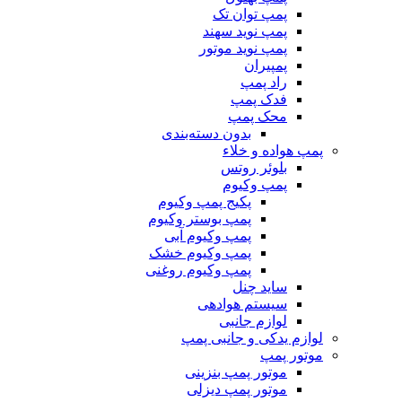
پمپ توان تک
پمپ نوید سهند
پمپ نوید موتور
پمپیران
راد پمپ
فدک پمپ
محک پمپ
بدون دسته‌بندی
پمپ هواده و خلاء
بلوئر روتس
پمپ وکیوم
پکیج پمپ وکیوم
پمپ بوستر وکیوم
پمپ وکیوم آبی
پمپ وکیوم خشک
پمپ وکیوم روغنی
ساید چنل
سیستم هوادهی
لوازم جانبی
لوازم یدکی و جانبی پمپ
موتور پمپ
موتور پمپ بنزینی
موتور پمپ دیزلی