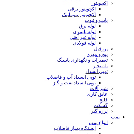
اکچویتور
اکچویتور برقی
اکچویتور پنوماتیک
پایپ و تیوب
لوله برق
لوله پلیمری
لوله غیر آهنی
لوله فولادی
پروفیل
پیچ و مهره
تعمیرات و نگهداری پایپینگ
تله بخار
توپی انسداد
توپی انسداد آب و فاضلاب
توپی انسداد نفت و گاز
شیر آلات
عایق کاری
فلنج
گسکت
لرزه گیر
پمپ
انواع پمپ
ایستگاه پمپاژ فاضلاب
بوستر پمپ