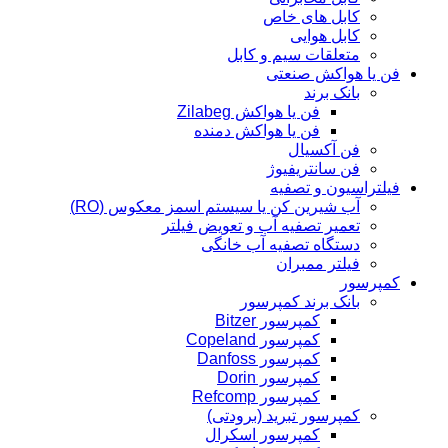
کابل های خاص
کابل هوایی
متعلقات سیم و کابل
فن یا هواکش صنعتی
بانک برند
فن یا هواکش Zilabeg
فن یا هواکش دمنده
فن آکسیال
فن سانتریفیوژ
فیلتراسیون و تصفیه
آب شیرین کن یا سیستم اسمز معکوس (RO)
تعمیر تصفیه آب و تعویض فیلتر
دستگاه تصفیه آب خانگی
فیلتر ممبران
کمپرسور
بانک برند کمپرسور
کمپرسور Bitzer
کمپرسور Copeland
کمپرسور Danfoss
کمپرسور Dorin
کمپرسور Refcomp
کمپرسور تبرید (برودتی)
کمپرسور اسکرال