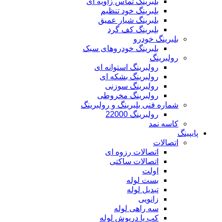
بلبرینگ تماس زاویه ای
بلبرینگ خود تنظیم
بلبرینگ شیار عمیق
بلبرینگ کف گرد
بلبرینگ خودرو
بلبرینگ خودروهای سبک
رولبرینگ
رولبرینگ استوانه ای
رولبرینگ بشکه ای
رولبرینگ سوزنی
رولبرینگ مخروطی
شماره فنی بلبرینگ و رولبرینگ
رولبرینگ 22000
کاسه نمد
پایپینگ
اتصالات
اتصالات رزوه ای
اتصالات ساکتی
اولت
بست لوله
تبدیل لوله
زانویی
سه راهی لوله
کپ یا درپوش لوله