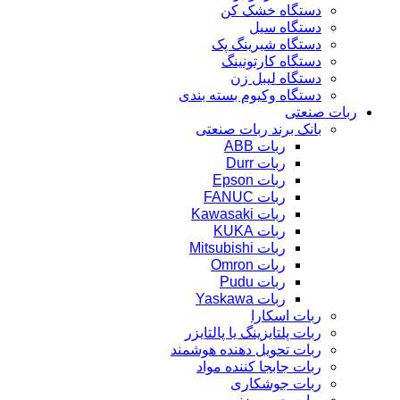
دستگاه خشک کن
دستگاه سیل
دستگاه شیرینگ پک
دستگاه کارتونینگ
دستگاه لیبل زن
دستگاه وکیوم بسته بندی
ربات صنعتی
بانک برند ربات صنعتی
ربات ABB
ربات Durr
ربات Epson
ربات FANUC
ربات Kawasaki
ربات KUKA
ربات Mitsubishi
ربات Omron
ربات Pudu
ربات Yaskawa
ربات اسکارا
ربات پلتایزینگ یا پالتایزر
ربات تحویل دهنده هوشمند
ربات جابجا کننده مواد
ربات جوشکاری