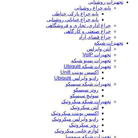
تجهیزات روشنایی
پایه چراغ روشنایی
پایه چراغ پارکی حیاطی
پایه چراغ خیابانی روشنایی
چراغ اداری، تجاری و فروشگاهی
چراغ صنعتی و کارگاهی
چراغ فضای آزاد
تجهیزات شبکه
آنتن وایرلس
تجهیزات VoIP
تجهیزات پسیو شبکه
تجهیزات شبکه Ubiquiti
اکسس پوینت Unifi
رادیو وایرلس Ubiquiti
تجهیزات شبکه سیسکو
روتر سیسکو
سوئیچ سیسکو
تجهیزات شبکه میکروتیک
آنتن میکروتیک
اکسس پوینت میکروتیک
رادیو وایرلس میکروتیک
روتر میکروتیک
لوازم جانبی میکروتیک
تجهیزات شبکه میموسا