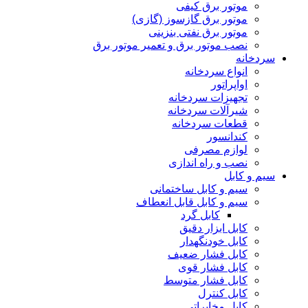
موتور برق کیفی
موتور برق گازسوز (گازی)
موتور برق نفتی بنزینی
نصب موتور برق و تعمیر موتور برق
سردخانه
انواع سردخانه
اواپراتور
تجهیزات سردخانه
شیرآلات سردخانه
قطعات سردخانه
کندانسور
لوازم مصرفی
نصب و راه اندازی
سیم و کابل
سیم و کابل ساختمانی
سیم و کابل قابل انعطاف
کابل گرد
کابل ابزار دقیق
کابل خودنگهدار
کابل فشار ضعیف
کابل فشار قوی
کابل فشار متوسط
کابل کنترل
کابل مخابراتی