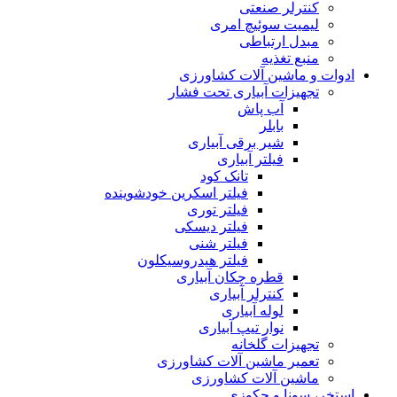
کنترلر صنعتی
لیمیت سوئیچ امری
مبدل ارتباطی
منبع تغذیه
ادوات و ماشین آلات کشاورزی
تجهیزات آبیاری تحت فشار
آب پاش
بابلر
شیر برقی آبیاری
فیلتر آبیاری
تانک کود
فیلتر اسکرین خودشوینده
فیلتر توری
فیلتر دیسکی
فیلتر شنی
فیلتر هیدروسیکلون
قطره چکان آبیاری
کنترلر آبیاری
لوله آبیاری
نوار تیپ آبیاری
تجهیزات گلخانه
تعمیر ماشین آلات کشاورزی
ماشین آلات کشاورزی
استخر، سونا و جکوزی