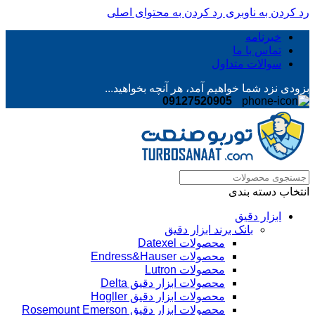
رد کردن به ناوبری
رد کردن به محتوای اصلی
خبرنامه
تماس با ما
سوالات متداول
بزودی نزد شما خواهیم آمد، هر آنچه بخواهید...
09127520905
انتخاب دسته بندی
ابزار دقیق
بانک برند ابزار دقیق
محصولات Datexel
محصولات Endress&Hauser
محصولات Lutron
محصولات ابزار دقیق Delta
محصولات ابزار دقیق Hogller
محصولات ابزار دقیق Rosemount Emerson