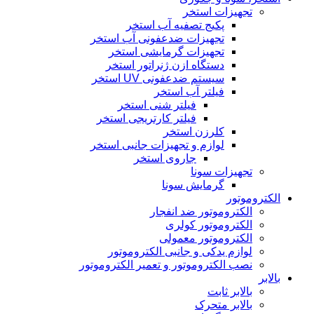
تجهیزات استخر
پکیج تصفیه آب استخر
تجهیزات ضدعفونی آب استخر
تجهیزات گرمایشی استخر
دستگاه ازن ژنراتور استخر
سیستم ضدعفونی UV استخر
فیلتر آب استخر
فیلتر شنی استخر
فیلتر کارتریجی استخر
کلرزن استخر
لوازم و تجهیزات جانبی استخر
جاروی استخر
تجهیزات سونا
گرمایش سونا
الکتروموتور
الکتروموتور ضد انفجار
الکتروموتور کولری
الکتروموتور معمولی
لوازم یدکی و جانبی الکتروموتور
نصب الکتروموتور و تعمیر الکتروموتور
بالابر
بالابر ثابت
بالابر متحرک