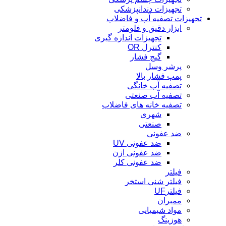
تجهیزات دندانپزشکی
تجهیزات تصفیه آب و فاضلاب
ابزار دقیق و فلومتر
تجهیزات اندازه گیری
کنترل OR
گیج فشار
پرشر وسل
پمپ فشار بالا
تصفیه آب خانگی
تصفیه آب صنعتی
تصفیه خانه های فاضلاب
شهری
صنعتی
ضد عفونی
ضد عفونی UV
ضد عفونی ازن
ضد عفونی کلر
فیلتر
فیلتر شنی استخر
فیلترUF
ممبران
مواد شیمیایی
هوزینگ