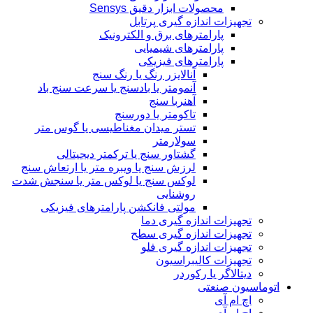
محصولات ابزار دقیق Sensys
تجهیزات اندازه گیری پرتابل
پارامترهای برق و الکترونیک
پارامترهای شیمیایی
پارامترهای فیزیکی
آنالایزر رنگ یا رنگ سنج
آنمومتر یا بادسنج یا سرعت سنج باد
آهنربا سنج
تاکومتر یا دورسنج
تستر میدان مغناطیسی یا گوس متر
سولارمتر
گشتاور سنج یا ترکمتر دیجیتالی
لرزش سنج یا ویبره متر یا ارتعاش سنج
لوکس سنج یا لوکس متر یا سنجش شدت
روشنایی
مولتی فانکشن پارامترهای فیزیکی
تجهیزات اندازه گیری دما
تجهیزات اندازه گیری سطح
تجهیزات اندازه گیری فلو
تجهیزات کالیبراسیون
دیتالاگر یا رکوردر
اتوماسیون صنعتی
اچ ام آی