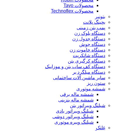
محصولات Tayo
محصولات Technoflex
بتونیر
بچینگ پلانت
پمپ بتن زمینی
دستگاه بلوک زن
دستگاه جدول زن
دستگاه جوش
دستگاه خاموت زن
دستگاه شاتکریت
دستگاه کرگیری بتن
دستگاه کف ساب بتن و موزاییک
دستگاه میلگرد بر
سایر ماشین آلات ساختمانی
ستون ریز
شمشه موتوری
شمشه ماله برقی
شمشه ماله بنزینی
شیلنگ ویبراتور بتن
شیلنگ ویبراتور بادی
شیلنگ ویبراتور دوشی
شیلنگ ویبره موتوری
غلتک