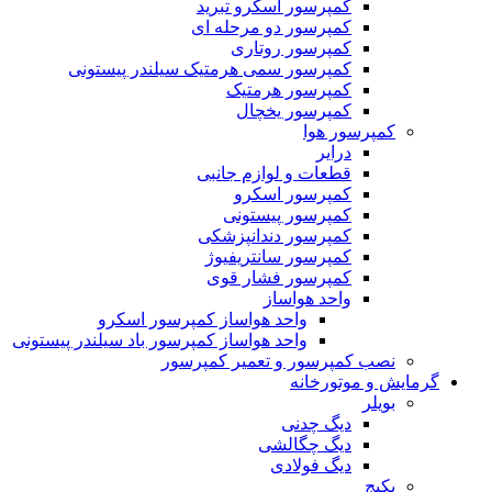
کمپرسور اسکرو تبرید
کمپرسور دو مرحله ای
کمپرسور روتاری
کمپرسور سمی هرمتیک سیلندر پیستونی
کمپرسور هرمتیک
کمپرسور یخچال
کمپرسور هوا
درایر
قطعات و لوازم جانبی
کمپرسور اسکرو
کمپرسور پیستونی
کمپرسور دندانپزشکی
کمپرسور سانتریفیوژ
کمپرسور فشار قوی
واحد هواساز
واحد هواساز کمپرسور اسکرو
واحد هواساز کمپرسور باد سیلندر پیستونی
نصب کمپرسور و تعمیر کمپرسور
گرمایش و موتورخانه
بویلر
دیگ چدنی
دیگ چگالشی
دیگ فولادی
پکیج