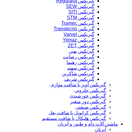
گیربکس Reggiana
گیربکس SEW
گیربکس SITI
گیربکس STM
گیربکس Tramec
گیربکس Transtecno
گیربکس Varvel
گیربکس Yilmaz
گیربکس ZET
گیربکس بهین
گیربکس رضایت
گیربکس رهنما
گیربکس سهند
گیربکس شاکرین
گیربکس شریف
گیربکس آویز یا شافت موازی
گیربکس حلزونی
گیربکس خورشیدی
گیربکس دور متغیر
گیربکس صنعتی
گیربکس کرانویل یا شافت بغل
گیربکس هلیکال یا شافت مستقیم
ماشین آلات دام و طیور و آبزیان
آبزیان