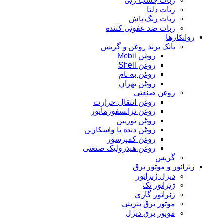
ربات چسب زنی
ربات دلتا
ربات رنگ پاش
ربات ضد عفونی کننده
روانکارها
بانک برند روغن و گریس
روغن Mobil
روغن Shell
روغن به تام
روغن بهران
روغن صنعتی
روغن انتقال حرارت
روغن ترانسفورماتور
روغن توربین
روغن دنده یا واسکازین
روغن کمپرسور
روغن هیدرولیک صنعتی
گریس
ژنراتور و موتور برق
دیزل ژنراتور
ژنراتور تک
ژنراتور گازی
موتور برق بنزینی
موتور برق دیزل