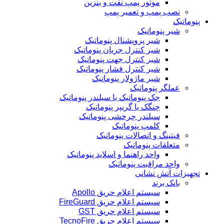
موتور پمپ نفت و بنزین
نصب پمپ و تعمیر پمپ
پنوماتیک
شیر پنوماتیک
شیر پروپشنال پنوماتیک
شیر کنترل جریان پنوماتیک
شیر کنترل جهت پنوماتیک
شیر کنترل فشار پنوماتیک
شیر ماژولار پنوماتیک
عملگر پنوماتیک
جک پنوماتیک یا سیلندر پنوماتیک
چنگک یا گریپر پنوماتیک
سیلندر چرخشی پنوماتیک
کلمپ پنوماتیک
فیتینگ و اتصالات پنوماتیک
متعلقات پنوماتیک
واحد راهنما و اسلاید پنوماتیک
واحد مراقبت پنوماتیک
تجهیزات آتش نشانی
بانک برند
سیستم اعلام حریق Apollo
سیستم اعلام حریق FireGuard
سیستم اعلام حریق GST
سیستم اعلام حریق TecnoFire