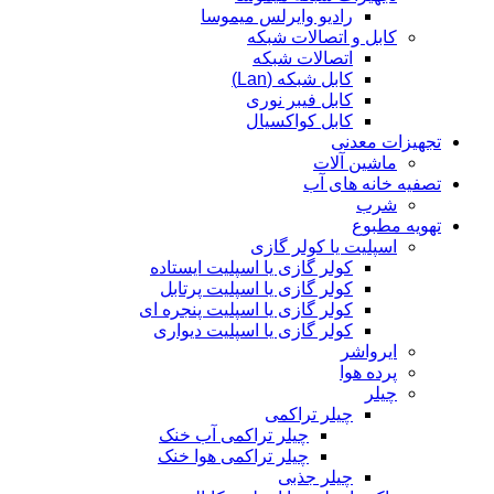
رادیو وایرلس میموسا
کابل و اتصالات شبکه
اتصالات شبکه
کابل شبکه (Lan)
کابل فیبر نوری
کابل کواکسیال
تجهیزات معدنی
ماشین آلات
تصفیه خانه های آب
شرب
تهویه مطبوع
اسپلیت یا کولر گازی
کولر گازی یا اسپلیت ایستاده
کولر گازی یا اسپلیت پرتابل
کولر گازی یا اسپلیت پنجره ای
کولر گازی یا اسپلیت دیواری
ایرواشر
پرده هوا
چیلر
چیلر تراکمی
چیلر تراکمی آب خنک
چیلر تراکمی هوا خنک
چیلر جذبی