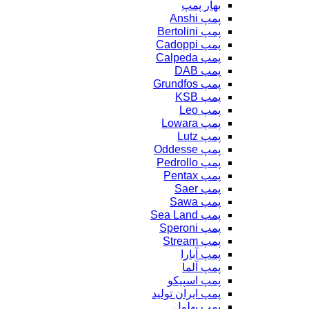
بهار پمپ
پمپ Anshi
پمپ Bertolini
پمپ Cadoppi
پمپ Calpeda
پمپ DAB
پمپ Grundfos
پمپ KSB
پمپ Leo
پمپ Lowara
پمپ Lutz
پمپ Oddesse
پمپ Pedrollo
پمپ Pentax
پمپ Saer
پمپ Sawa
پمپ Sea Land
پمپ Speroni
پمپ Stream
پمپ آبارا
پمپ آلما
پمپ اسپیکو
پمپ ایران تولید
پمپ بهلول