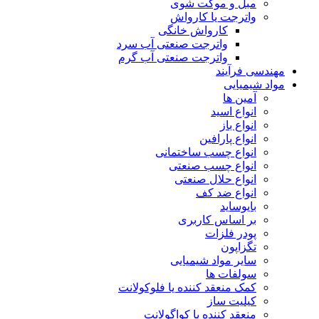
مبل و موکت شوی
واترجت یا کارواش
کارواش خانگی
واترجت صنعتی آب سرد
واترجت صنعتی آب گرم
مهندسی فرآیند
مواد شیمیایی
آمین ها
انواع اسید
انواع باز
انواع پارافین
انواع چسب ساختمانی
انواع چسب صنعتی
انواع حلال صنعتی
انواع ضد کف
بایوساید
بر اساس کاربری
پودر فلزات
تگزاپون
سایر مواد شیمیایی
سولفات ها
کمک منعقد کننده یا فلوکولانت
کیلیت ساز
منعقد کننده یا کواگولانت