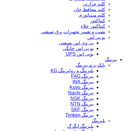
کلید حرارتی
کلید محافظ جان
کلید مینیاتوری
کنتاکتور
کنتاکتور خلاء
نصب و تعمیر تجهیزات برق صنعتی
یو پی اس
پی وی اس صنعتی
یو پی اس خانگی
یوپی اس UPS
بیرینگ
بانک برند بیرینگ
بلبرینگ و رولبرینگ KG
بیرینگ FAG
بیرینگ INA
بیرینگ Koyo
بیرینگ Nachi
بیرینگ NSK
بیرینگ NTN
بیرینگ SKF
بیرینگ Timken
بلبرینگ
بلبرینگ ایگرگ