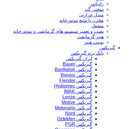
رادیاتور
سختی گیر
مبدل حرارتی
مخزن یا منبع موتورخانه
مشعل
نصب و تعمیر سیستم های گرمایشی و موتورخانه
هیتر گرمایشی
یونیت هیتر
گیربکس
بانک برند گیربکس
ایران گیربکس
گیربکس Bauer
گیربکس Bonfiglioli
گیربکس Brevini
گیربکس Flender
گیربکس Hydromec
گیربکس IMAK
گیربکس Lenze
گیربکس Motive
گیربکس Motovario
گیربکس Nord
گیربکس Oztekfen
گیربکس PGR