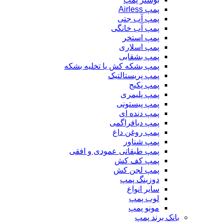
پمپ Airless
پمپ آب جتی
پمپ آب خانگی
پمپ استخر
پمپ اسلاری
پمپ بشقابی
پمپ بشکه کش یا تخلیه بشکه
پمپ پریستالتیک
پمپ پکیج
پمپ پلیمری
پمپ پیستونی
پمپ دنده ای
پمپ دیافراگمی
پمپ روغن داغ
پمپ شناور
پمپ طبقاتی عمودی و افقی
پمپ کف کش
پمپ لجن کش
دوزینگ پمپ
سایر انواع
لوب پمپ
مونو پمپ
بانک برند پمپ