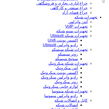
چراغ اداری، تجاری و فروشگاهی
چراغ صنعتی و کارگاهی
چراغ فضای آزاد
تجهیزات شبکه
آنتن وایرلس
تجهیزات VoIP
تجهیزات پسیو شبکه
تجهیزات شبکه Ubiquiti
اکسس پوینت Unifi
رادیو وایرلس Ubiquiti
تجهیزات شبکه سیسکو
روتر سیسکو
سوئیچ سیسکو
تجهیزات شبکه میکروتیک
آنتن میکروتیک
اکسس پوینت میکروتیک
رادیو وایرلس میکروتیک
روتر میکروتیک
لوازم جانبی میکروتیک
تجهیزات شبکه میموسا
رادیو وایرلس میموسا
کابل و اتصالات شبکه
اتصالات شبکه