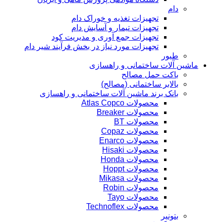
دام
تجهیزات تغذیه و خوراک دام
تجهیزات تیمار و آسایش دام
تجهیزات جمع آوری و مدیریت کود
تجهیزات مورد نیاز در بخش فرآیند شیر دام
طیور
ماشین آلات ساختمانی و راهسازی
باکت حمل مصالح
بالابر ساختمانی (مصالح)
بانک برند ماشین آلات ساختمانی و راهسازی
محصولات Atlas Copco
محصولات Breaker
محصولات BT
محصولات Copaz
محصولات Enarco
محصولات Hisaki
محصولات Honda
محصولات Hoppt
محصولات Mikasa
محصولات Robin
محصولات Tayo
محصولات Technoflex
بتونیر