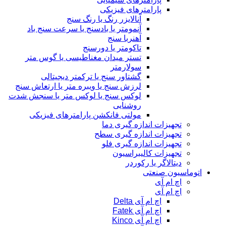
پارامترهای فیزیکی
آنالایزر رنگ یا رنگ سنج
آنمومتر یا بادسنج یا سرعت سنج باد
آهنربا سنج
تاکومتر یا دورسنج
تستر میدان مغناطیسی یا گوس متر
سولارمتر
گشتاور سنج یا ترکمتر دیجیتالی
لرزش سنج یا ویبره متر یا ارتعاش سنج
لوکس سنج یا لوکس متر یا سنجش شدت
روشنایی
مولتی فانکشن پارامترهای فیزیکی
تجهیزات اندازه گیری دما
تجهیزات اندازه گیری سطح
تجهیزات اندازه گیری فلو
تجهیزات کالیبراسیون
دیتالاگر یا رکوردر
اتوماسیون صنعتی
اچ ام آی
اچ ام آی
اچ ام آی Delta
اچ ام آی Fatek
اچ ام آی Kinco