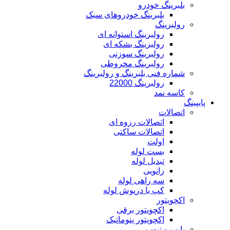
بلبرینگ خودرو
بلبرینگ خودروهای سبک
رولبرینگ
رولبرینگ استوانه ای
رولبرینگ بشکه ای
رولبرینگ سوزنی
رولبرینگ مخروطی
شماره فنی بلبرینگ و رولبرینگ
رولبرینگ 22000
کاسه نمد
پایپینگ
اتصالات
اتصالات رزوه ای
اتصالات ساکتی
اولت
بست لوله
تبدیل لوله
زانویی
سه راهی لوله
کپ یا درپوش لوله
اکچویتور
اکچویتور برقی
اکچویتور پنوماتیک
پایپ و تیوب