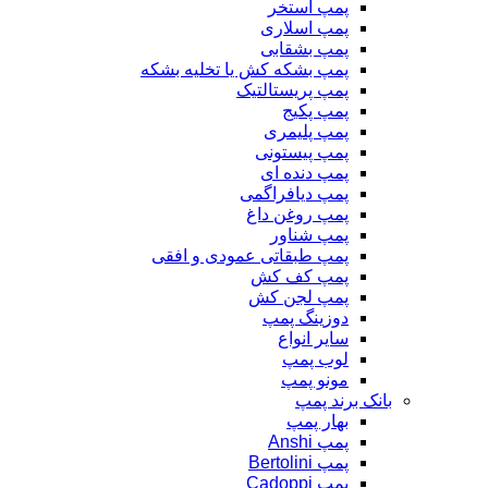
پمپ استخر
پمپ اسلاری
پمپ بشقابی
پمپ بشکه کش یا تخلیه بشکه
پمپ پریستالتیک
پمپ پکیج
پمپ پلیمری
پمپ پیستونی
پمپ دنده ای
پمپ دیافراگمی
پمپ روغن داغ
پمپ شناور
پمپ طبقاتی عمودی و افقی
پمپ کف کش
پمپ لجن کش
دوزینگ پمپ
سایر انواع
لوب پمپ
مونو پمپ
بانک برند پمپ
بهار پمپ
پمپ Anshi
پمپ Bertolini
پمپ Cadoppi