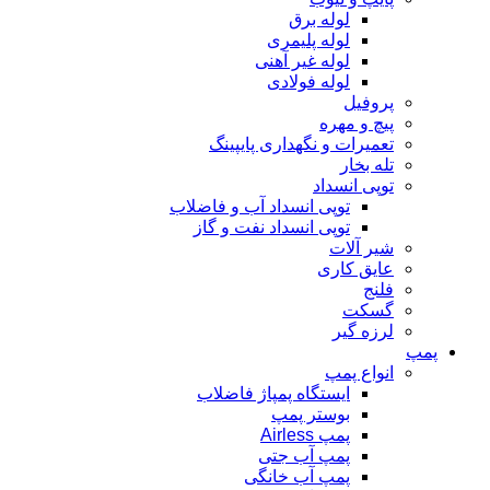
لوله برق
لوله پلیمری
لوله غیر آهنی
لوله فولادی
پروفیل
پیچ و مهره
تعمیرات و نگهداری پایپینگ
تله بخار
توپی انسداد
توپی انسداد آب و فاضلاب
توپی انسداد نفت و گاز
شیر آلات
عایق کاری
فلنج
گسکت
لرزه گیر
پمپ
انواع پمپ
ایستگاه پمپاژ فاضلاب
بوستر پمپ
پمپ Airless
پمپ آب جتی
پمپ آب خانگی