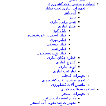
ادوات و ماشین آلات کشاورزی
تجهیزات آبیاری تحت فشار
آب پاش
بابلر
شیر برقی آبیاری
فیلتر آبیاری
تانک کود
فیلتر اسکرین خودشوینده
فیلتر توری
فیلتر دیسکی
فیلتر شنی
فیلتر هیدروسیکلون
قطره چکان آبیاری
کنترلر آبیاری
لوله آبیاری
نوار تیپ آبیاری
تجهیزات گلخانه
تعمیر ماشین آلات کشاورزی
ماشین آلات کشاورزی
استخر، سونا و جکوزی
تجهیزات استخر
پکیج تصفیه آب استخر
تجهیزات ضدعفونی آب استخر