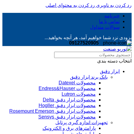
رد کردن به ناوبری
رد کردن به محتوای اصلی
خبرنامه
تماس با ما
سوالات متداول
بزودی نزد شما خواهیم آمد، هر آنچه بخواهید...
09127520905
انتخاب دسته بندی
ابزار دقیق
بانک برند ابزار دقیق
محصولات Datexel
محصولات Endress&Hauser
محصولات Lutron
محصولات ابزار دقیق Delta
محصولات ابزار دقیق Hogller
محصولات ابزار دقیق Rosemount Emerson
محصولات ابزار دقیق Sensys
تجهیزات اندازه گیری پرتابل
پارامترهای برق و الکترونیک
پارامترهای شیمیایی