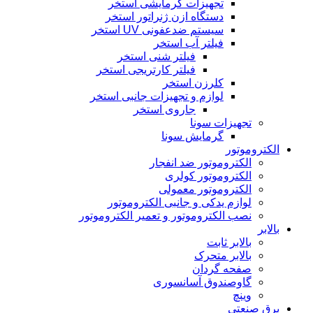
تجهیزات گرمایشی استخر
دستگاه ازن ژنراتور استخر
سیستم ضدعفونی UV استخر
فیلتر آب استخر
فیلتر شنی استخر
فیلتر کارتریجی استخر
کلرزن استخر
لوازم و تجهیزات جانبی استخر
جاروی استخر
تجهیزات سونا
گرمایش سونا
الکتروموتور
الکتروموتور ضد انفجار
الکتروموتور کولری
الکتروموتور معمولی
لوازم یدکی و جانبی الکتروموتور
نصب الکتروموتور و تعمیر الکتروموتور
بالابر
بالابر ثابت
بالابر متحرک
صفحه گردان
گاوصندوق آسانسوری
وینچ
برق صنعتی