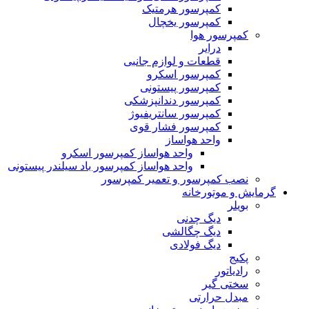
کمپرسور هرمتیک
کمپرسور یخچال
کمپرسور هوا
درایر
قطعات و لوازم جانبی
کمپرسور اسکرو
کمپرسور پیستونی
کمپرسور دندانپزشکی
کمپرسور سانتریفیوژ
کمپرسور فشار قوی
واحد هواساز
واحد هواساز کمپرسور اسکرو
واحد هواساز کمپرسور باد سیلندر پیستونی
نصب کمپرسور و تعمیر کمپرسور
گرمایش و موتورخانه
بویلر
دیگ چدنی
دیگ چگالشی
دیگ فولادی
پکیج
رادیاتور
سختی گیر
مبدل حرارتی