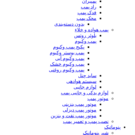
پمپیران
راد پمپ
فدک پمپ
محک پمپ
بدون دسته‌بندی
پمپ هواده و خلاء
بلوئر روتس
پمپ وکیوم
پکیج پمپ وکیوم
پمپ بوستر وکیوم
پمپ وکیوم آبی
پمپ وکیوم خشک
پمپ وکیوم روغنی
ساید چنل
سیستم هوادهی
لوازم جانبی
لوازم یدکی و جانبی پمپ
موتور پمپ
موتور پمپ بنزینی
موتور پمپ دیزلی
موتور پمپ نفت و بنزین
نصب پمپ و تعمیر پمپ
پنوماتیک
شیر پنوماتیک