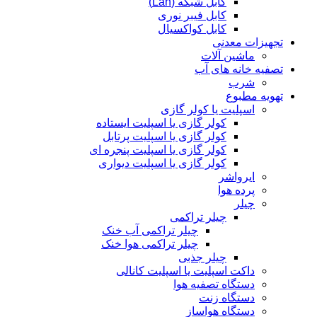
کابل شبکه (Lan)
کابل فیبر نوری
کابل کواکسیال
تجهیزات معدنی
ماشین آلات
تصفیه خانه های آب
شرب
تهویه مطبوع
اسپلیت یا کولر گازی
کولر گازی یا اسپلیت ایستاده
کولر گازی یا اسپلیت پرتابل
کولر گازی یا اسپلیت پنجره ای
کولر گازی یا اسپلیت دیواری
ایرواشر
پرده هوا
چیلر
چیلر تراکمی
چیلر تراکمی آب خنک
چیلر تراکمی هوا خنک
چیلر جذبی
داکت اسپلیت یا اسپلیت کانالی
دستگاه تصفیه هوا
دستگاه زنت
دستگاه هواساز