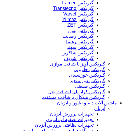
گیربکس Tramec
گیربکس Transtecno
گیربکس Varvel
گیربکس Yilmaz
گیربکس ZET
گیربکس بهین
گیربکس رضایت
گیربکس رهنما
گیربکس سهند
گیربکس شاکرین
گیربکس شریف
گیربکس آویز یا شافت موازی
گیربکس حلزونی
گیربکس خورشیدی
گیربکس دور متغیر
گیربکس صنعتی
گیربکس کرانویل یا شافت بغل
گیربکس هلیکال یا شافت مستقیم
ماشین آلات دام و طیور و آبزیان
آبزیان
تجهیزات پرورش آبزیان
تجهیزات تصفیه آب آبزیان
تجهیزات نظافتی پرورش آبزیان
دستگاه هوادهی پرورش ماهی و آبزیان