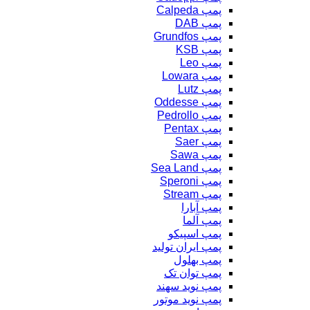
پمپ Calpeda
پمپ DAB
پمپ Grundfos
پمپ KSB
پمپ Leo
پمپ Lowara
پمپ Lutz
پمپ Oddesse
پمپ Pedrollo
پمپ Pentax
پمپ Saer
پمپ Sawa
پمپ Sea Land
پمپ Speroni
پمپ Stream
پمپ آبارا
پمپ آلما
پمپ اسپیکو
پمپ ایران تولید
پمپ بهلول
پمپ توان تک
پمپ نوید سهند
پمپ نوید موتور