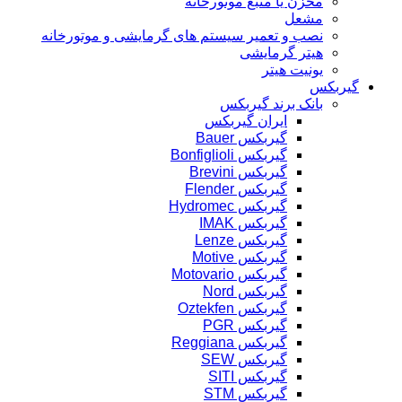
مخزن یا منبع موتورخانه
مشعل
نصب و تعمیر سیستم های گرمایشی و موتورخانه
هیتر گرمایشی
یونیت هیتر
گیربکس
بانک برند گیربکس
ایران گیربکس
گیربکس Bauer
گیربکس Bonfiglioli
گیربکس Brevini
گیربکس Flender
گیربکس Hydromec
گیربکس IMAK
گیربکس Lenze
گیربکس Motive
گیربکس Motovario
گیربکس Nord
گیربکس Oztekfen
گیربکس PGR
گیربکس Reggiana
گیربکس SEW
گیربکس SITI
گیربکس STM