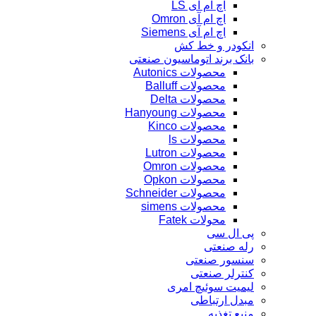
اچ ام آی LS
اچ ام آی Omron
اچ ام آی Siemens
انکودر و خط کش
بانک برند اتوماسیون صنعتی
محصولات Autonics
محصولات Balluff
محصولات Delta
محصولات Hanyoung
محصولات Kinco
محصولات ls
محصولات Lutron
محصولات Omron
محصولات Opkon
محصولات Schneider
محصولات simens
محولات Fatek
پی ال سی
رله صنعتی
سنسور صنعتی
کنترلر صنعتی
لیمیت سوئیچ امری
مبدل ارتباطی
منبع تغذیه