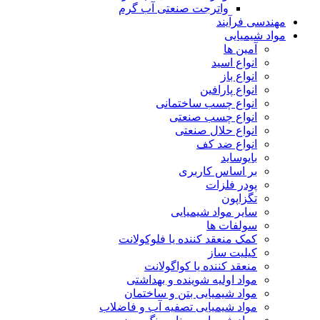
واترجت صنعتی آب گرم
مهندسی فرآیند
مواد شیمیایی
آمین ها
انواع اسید
انواع باز
انواع پارافین
انواع چسب ساختمانی
انواع چسب صنعتی
انواع حلال صنعتی
انواع ضد کف
بایوساید
بر اساس کاربری
پودر فلزات
تگزاپون
سایر مواد شیمیایی
سولفات ها
کمک منعقد کننده یا فلوکولانت
کیلیت ساز
منعقد کننده یا کواگولانت
مواد اولیه شوینده و بهداشتی
مواد شیمیایی بتن و ساختمان
مواد شیمیایی تصفیه آب و فاضلاب