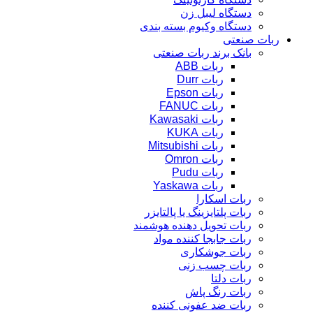
دستگاه لیبل زن
دستگاه وکیوم بسته بندی
ربات صنعتی
بانک برند ربات صنعتی
ربات ABB
ربات Durr
ربات Epson
ربات FANUC
ربات Kawasaki
ربات KUKA
ربات Mitsubishi
ربات Omron
ربات Pudu
ربات Yaskawa
ربات اسکارا
ربات پلتایزینگ یا پالتایزر
ربات تحویل دهنده هوشمند
ربات جابجا کننده مواد
ربات جوشکاری
ربات چسب زنی
ربات دلتا
ربات رنگ پاش
ربات ضد عفونی کننده