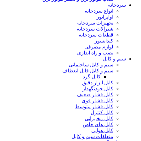
سردخانه
انواع سردخانه
اواپراتور
تجهیزات سردخانه
شیرآلات سردخانه
قطعات سردخانه
کندانسور
لوازم مصرفی
نصب و راه اندازی
سیم و کابل
سیم و کابل ساختمانی
سیم و کابل قابل انعطاف
کابل گرد
کابل ابزار دقیق
کابل خودنگهدار
کابل فشار ضعیف
کابل فشار قوی
کابل فشار متوسط
کابل کنترل
کابل مخابراتی
کابل های خاص
کابل هوایی
متعلقات سیم و کابل