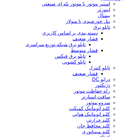
استپر موتور یا موتور پله ای صنعتی
اینورتر
بیمتال
پنل خورشیدی یا سولار
تابلو برق
دسته بندی بر اساس کاربری
فشار ضعیف
تابلو برق شبکه توزیع سراسری
فشار متوسط
تابلو برق فیکس
تابلو کشویی
تابلو کنترل
فشار ضعیف
درایو DC
دژنکتور
رله حفاظت موتور
سافت استارتر
سروو موتور
کلید اتوماتیک کمپکت
کلید اتوماتیک هوایی
کلید حرارتی
کلید محافظ جان
کلید مینیاتوری