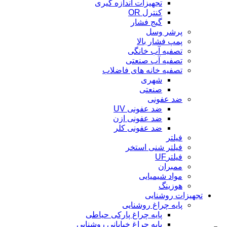
تجهیزات اندازه گیری
کنترل OR
گیج فشار
پرشر وسل
پمپ فشار بالا
تصفیه آب خانگی
تصفیه آب صنعتی
تصفیه خانه های فاضلاب
شهری
صنعتی
ضد عفونی
ضد عفونی UV
ضد عفونی ازن
ضد عفونی کلر
فیلتر
فیلتر شنی استخر
فیلترUF
ممبران
مواد شیمیایی
هوزینگ
تجهیزات روشنایی
پایه چراغ روشنایی
پایه چراغ پارکی حیاطی
پایه چراغ خیابانی روشنایی