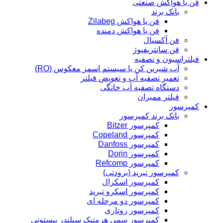
فن یا هواکش صنعتی
بانک برند
فن یا هواکش Zilabeg
فن یا هواکش دمنده
فن آکسیال
فن سانتریفیوژ
فیلتراسیون و تصفیه
آب شیرین کن یا سیستم اسمز معکوس (RO)
تعمیر تصفیه آب و تعویض فیلتر
دستگاه تصفیه آب خانگی
فیلتر ممبران
کمپرسور
بانک برند کمپرسور
کمپرسور Bitzer
کمپرسور Copeland
کمپرسور Danfoss
کمپرسور Dorin
کمپرسور Refcomp
کمپرسور تبرید (برودتی)
کمپرسور اسکرال
کمپرسور اسکرو تبرید
کمپرسور دو مرحله ای
کمپرسور روتاری
کمپرسور سمی هرمتیک سیلندر پیستونی