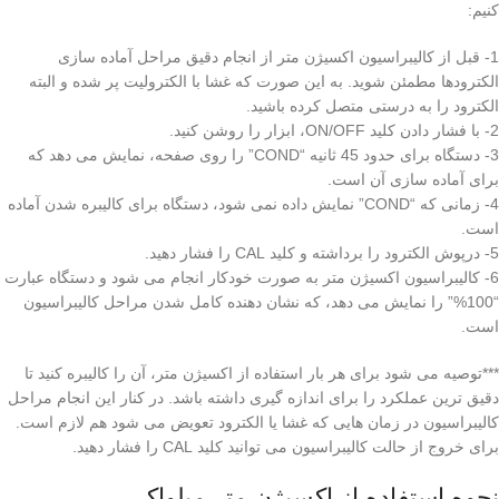
کنیم:
1- قبل از کالیبراسیون اکسیژن متر از انجام دقیق مراحل آماده سازی
الکترودها مطمئن شوید. به این صورت که غشا با الکترولیت پر شده و البته
الکترود را به درستی متصل کرده باشید.
2- با فشار دادن کلید ON/OFF، ابزار را روشن کنید.
3- دستگاه برای حدود 45 ثانیه “COND” را روی صفحه، نمایش می دهد که
برای آماده سازی آن است.
4- زمانی که “COND” نمایش داده نمی شود، دستگاه برای کالیبره شدن آماده
است.
5- درپوش الکترود را برداشته و کلید CAL را فشار دهید.
6- کالیبراسیون اکسیژن متر به صورت خودکار انجام می شود و دستگاه عبارت
“100%” را نمایش می دهد، که نشان دهنده کامل شدن مراحل کالیبراسیون
است.
***توصیه می شود برای هر بار استفاده از اکسیژن متر، آن را کالیبره کنید تا
دقیق ترین عملکرد را برای اندازه گیری داشته باشد. در کنار این انجام مراحل
کالیبراسیون در زمان هایی که غشا یا الکترود تعویض می شود هم لازم است.
برای خروج از حالت کالیبراسیون می توانید کلید CAL را فشار دهید.
نحوه استفاده از اکسیژن متر میلواکی