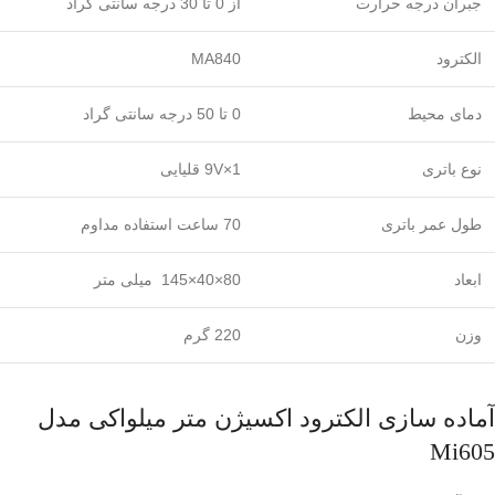
جبران درجه حرارت
از 0 تا 30 درجه سانتی گراد
الکترود
MA840
دمای محیط
0 تا 50 درجه سانتی گراد
نوع باتری
1×9V قلیایی
طول عمر باتری
70 ساعت استفاده مداوم
ابعاد
80×40×145 میلی متر
وزن
220 گرم
آماده سازی الکترود اکسیژن متر میلواکی مدل
Mi605