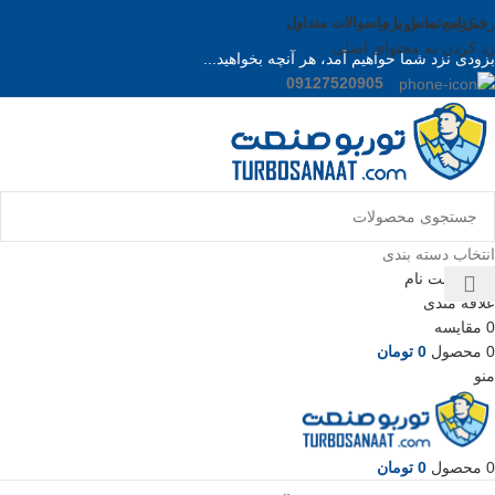
خبرنامه
رد کردن به ناوبری
تماس با ما
سوالات متداول
رد کردن به محتوای اصلی
بزودی نزد شما خواهیم آمد، هر آنچه بخواهید...
09127520905
انتخاب دسته بندی
ورود / ثبت نام
علاقه مندی
0
مقایسه
0
محصول
0
تومان
منو
0
محصول
0
تومان