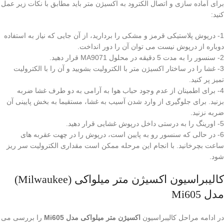
برای آماده سازی و اتصال الکترود به اکسیژن متر باید مطابق با نکات زیر عمل
کنید:
1- درپوش پلاستیکی قرمز و مشکی را بردارید، از آن جایی که نیاز به استفاده
دوباره از درپوش نیست می توان آن را دور انداخت.
2- سنسور را به مدت 5 دقیقه در محلول MA9071 قرار دهید.
3- غشا را در ساختار اکسیژن متر با الکترولیت بشویید و آن را با الکترولیت
تمیز پر کنید.
4- برای اطمینان از عدم وجود حباب هوا به آرامی به دو طرف غشا ضربه
بزنید. برای جلوگیری از وارد شدن آسیب به غشا، مستقیما به بخش پایینی آن
ضربه نزنید.
5- اورینگ را به درستی داخل درپوش غشایی قرار دهید.
6- در حالی که سنسور رو به پایین است، درپوش را در چهت عقربه های
ساعت بچرخانید. با انجام این مرحله ممکن است مقداری الکترولیت سر ریز
شود.
کالیبراسیون اکسیژن متر میلواکی (Milwaukee)
مدل Mi605
در ادامه مراحل کالیبراسیون
اکسیژن متر میلواکی مدل Mi605
را بررسی می