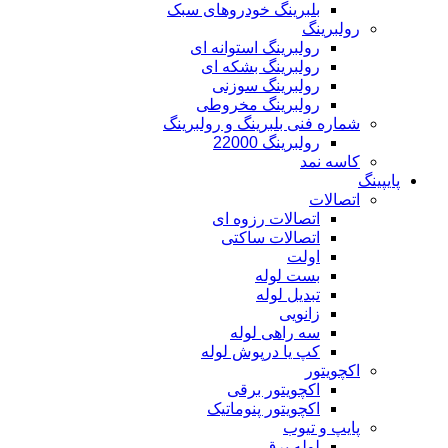
بلبرینگ خودروهای سبک
رولبرینگ
رولبرینگ استوانه ای
رولبرینگ بشکه ای
رولبرینگ سوزنی
رولبرینگ مخروطی
شماره فنی بلبرینگ و رولبرینگ
رولبرینگ 22000
کاسه نمد
پایپینگ
اتصالات
اتصالات رزوه ای
اتصالات ساکتی
اولت
بست لوله
تبدیل لوله
زانویی
سه راهی لوله
کپ یا درپوش لوله
اکچویتور
اکچویتور برقی
اکچویتور پنوماتیک
پایپ و تیوب
لوله برق