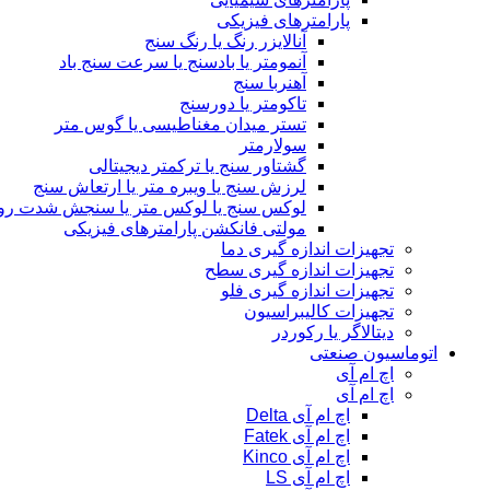
پارامترهای فیزیکی
آنالایزر رنگ یا رنگ سنج
آنمومتر یا بادسنج یا سرعت سنج باد
آهنربا سنج
تاکومتر یا دورسنج
تستر میدان مغناطیسی یا گوس متر
سولارمتر
گشتاور سنج یا ترکمتر دیجیتالی
لرزش سنج یا ویبره متر یا ارتعاش سنج
لوکس سنج یا لوکس متر یا سنجش شدت رو
مولتی فانکشن پارامترهای فیزیکی
تجهیزات اندازه گیری دما
تجهیزات اندازه گیری سطح
تجهیزات اندازه گیری فلو
تجهیزات کالیبراسیون
دیتالاگر یا رکوردر
اتوماسیون صنعتی
اچ ام آی
اچ ام آی
اچ ام آی Delta
اچ ام آی Fatek
اچ ام آی Kinco
اچ ام آی LS