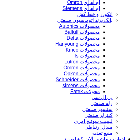
اچ ام آی Omron
اچ ام آی Siemens
انکودر و خط کش
بانک برند اتوماسیون صنعتی
محصولات Autonics
محصولات Balluff
محصولات Delta
محصولات Hanyoung
محصولات Kinco
محصولات ls
محصولات Lutron
محصولات Omron
محصولات Opkon
محصولات Schneider
محصولات simens
محولات Fatek
پی ال سی
رله صنعتی
سنسور صنعتی
کنترلر صنعتی
لیمیت سوئیچ امری
مبدل ارتباطی
منبع تغذیه
ادوات و ماشین آلات کشاورزی