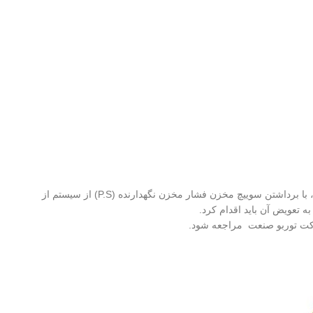
در تعمیرات بوستر پمپ باید ترانسفورماتور چک و از عملکرد صحیح آن اطمینان حاصل کرد. در صورتی که در انتخاب ترانسفورماتور تغذیه انتخاب درست باشد، با برداشتن سوییچ مخزن فشار مخزن نگهدارنده (P.S) از سیستم از
تعویض آن باید اقدام کرد.
شرکت توربو صنعت مراجعه شود.