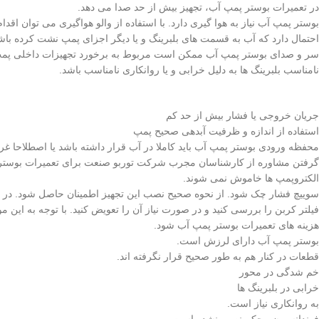
در تعمیرات بوستر پمپ آب، تجهیز بیش از حد صدا می دهد.
بوستر پمپ آب نیاز به هوا گیری دارد. با استفاده از والو هواگیری می توان اقد
احتمال دارد که آب به قسمت های بلبرینگ و یا دیگر اجزای پمپ نشت کرده باشد
سر و صدای بوستر پمپ آب ممکن است مربوط به برخورد تجهیزات داخلی پمپ با
نامناسب بلبرینگ ها به دلیل خرابی و یا روانکاری نامناسب باشد.
جریان خروجی یا فشار بیش از حد کم
استفاده از اندازه و ظرفیت آبدهی صحیح پمپ
محفظه ورودی بوستر پمپ آب باید کاملا در آب قرار داشته باشد یا اصطلاحا غ
گرفتن مشاوره از کارشناسان مجرب شرکت توربو صنعت برای تعمیرات بوستر پ
الکتروپمپ ها خاموش نمی شوند.
سوییچ فشار چک شود. از نحوه صحیح نصب این تجهیز اطمینان حاصل شود. در م
فیلتر کربن را بررسی کنید و در صورت نیاز آن را تعویض کنید. با توجه به این
هزینه های تعمیرات بوستر پمپ آب شود.
بوستر پمپ آب دارای لرزش است.
قطعات در کنار هم به طور صحیح قرار نگرفته اند.
خم شدگی در محور
خرابی در بلبرینگ ها
به روانکاری نیاز است.