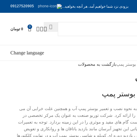
09127520905
بزودی نزد شما خواهیم آمد، هر آنچه بخواهید...
0
0
تومان
Change language
 بوستر پمپ
بازگشت به محصولات
بوستر پمپ
 به نحوه نصب و تعمیر بوستر پمپ آب و همچنین علت خرابی آن می
ری را ارائه کرد. شرکت توربو صنعت به عنوان یک مرکز تخصصی در
ت گام های مفید و موثری را در این زمینه بردارد. توجه به تعمیرات
این تجهیز آبرسان مانند بازدید یاتاقان ها و روانکاری و تعویض
 بازدید دوره ای کوپله و شاسی بوستر پمپ آب و در نهایت کلکتورها