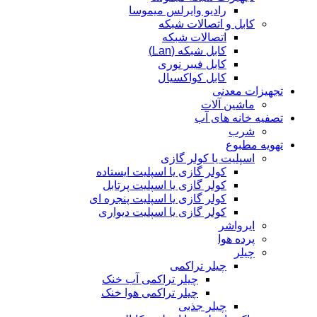
رادیو وایرلس میموسا
کابل و اتصالات شبکه
اتصالات شبکه
کابل شبکه (Lan)
کابل فیبر نوری
کابل کواکسیال
تجهیزات معدنی
ماشین آلات
تصفیه خانه های آب
شرب
تهویه مطبوع
اسپلیت یا کولر گازی
کولر گازی یا اسپلیت ایستاده
کولر گازی یا اسپلیت پرتابل
کولر گازی یا اسپلیت پنجره ای
کولر گازی یا اسپلیت دیواری
ایرواشر
پرده هوا
چیلر
چیلر تراکمی
چیلر تراکمی آب خنک
چیلر تراکمی هوا خنک
چیلر جذبی