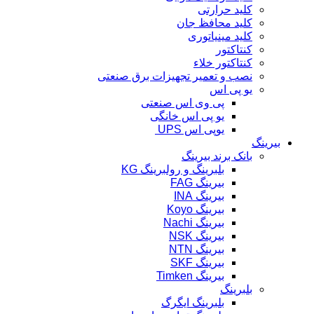
کلید حرارتی
کلید محافظ جان
کلید مینیاتوری
کنتاکتور
کنتاکتور خلاء
نصب و تعمیر تجهیزات برق صنعتی
یو پی اس
پی وی اس صنعتی
یو پی اس خانگی
یوپی اس UPS
بیرینگ
بانک برند بیرینگ
بلبرینگ و رولبرینگ KG
بیرینگ FAG
بیرینگ INA
بیرینگ Koyo
بیرینگ Nachi
بیرینگ NSK
بیرینگ NTN
بیرینگ SKF
بیرینگ Timken
بلبرینگ
بلبرینگ ایگرگ