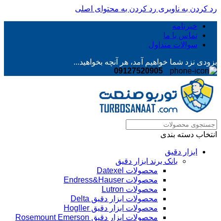
رد کردن به ناوبری
رد کردن به محتوای اصلی
خبرنامه
تماس با ما
سوالات متداول
بزودی نزد شما خواهیم آمد، هر آنچه بخواهید...
09127520905
انتخاب دسته بندی
ابزار دقیق
بانک برند ابزار دقیق
محصولات Datexel
محصولات Endress&Hauser
محصولات Lutron
محصولات ابزار دقیق Delta
محصولات ابزار دقیق Hogller
محصولات ابزار دقیق Rosemount Emerson