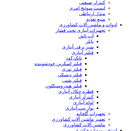
کنترلر صنعتی
لیمیت سوئیچ امری
مبدل ارتباطی
منبع تغذیه
ادوات و ماشین آلات کشاورزی
تجهیزات آبیاری تحت فشار
آب پاش
بابلر
شیر برقی آبیاری
فیلتر آبیاری
تانک کود
فیلتر اسکرین خودشوینده
فیلتر توری
فیلتر دیسکی
فیلتر شنی
فیلتر هیدروسیکلون
قطره چکان آبیاری
کنترلر آبیاری
لوله آبیاری
نوار تیپ آبیاری
تجهیزات گلخانه
تعمیر ماشین آلات کشاورزی
ماشین آلات کشاورزی
استخر، سونا و جکوزی