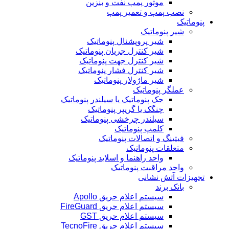
موتور پمپ نفت و بنزین
نصب پمپ و تعمیر پمپ
پنوماتیک
شیر پنوماتیک
شیر پروپشنال پنوماتیک
شیر کنترل جریان پنوماتیک
شیر کنترل جهت پنوماتیک
شیر کنترل فشار پنوماتیک
شیر ماژولار پنوماتیک
عملگر پنوماتیک
جک پنوماتیک یا سیلندر پنوماتیک
چنگک یا گریپر پنوماتیک
سیلندر چرخشی پنوماتیک
کلمپ پنوماتیک
فیتینگ و اتصالات پنوماتیک
متعلقات پنوماتیک
واحد راهنما و اسلاید پنوماتیک
واحد مراقبت پنوماتیک
تجهیزات آتش نشانی
بانک برند
سیستم اعلام حریق Apollo
سیستم اعلام حریق FireGuard
سیستم اعلام حریق GST
سیستم اعلام حریق TecnoFire