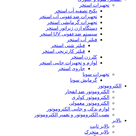
تجهیزات استخر
پکیج تصفیه آب استخر
تجهیزات ضدعفونی آب استخر
تجهیزات گرمایشی استخر
دستگاه ازن ژنراتور استخر
سیستم ضدعفونی UV استخر
فیلتر آب استخر
فیلتر شنی استخر
فیلتر کارتریجی استخر
کلرزن استخر
لوازم و تجهیزات جانبی استخر
جاروی استخر
تجهیزات سونا
گرمایش سونا
الکتروموتور
الکتروموتور ضد انفجار
الکتروموتور کولری
الکتروموتور معمولی
لوازم یدکی و جانبی الکتروموتور
نصب الکتروموتور و تعمیر الکتروموتور
بالابر
بالابر ثابت
بالابر متحرک