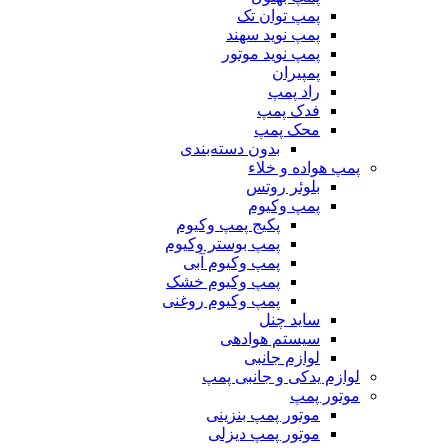
پمپ توان تک
پمپ نوید سهند
پمپ نوید موتور
پمپیران
راد پمپ
فدک پمپ
محک پمپ
بدون دسته‌بندی
پمپ هواده و خلاء
بلوئر روتس
پمپ وکیوم
پکیج پمپ وکیوم
پمپ بوستر وکیوم
پمپ وکیوم آبی
پمپ وکیوم خشک
پمپ وکیوم روغنی
ساید چنل
سیستم هوادهی
لوازم جانبی
لوازم یدکی و جانبی پمپ
موتور پمپ
موتور پمپ بنزینی
موتور پمپ دیزلی