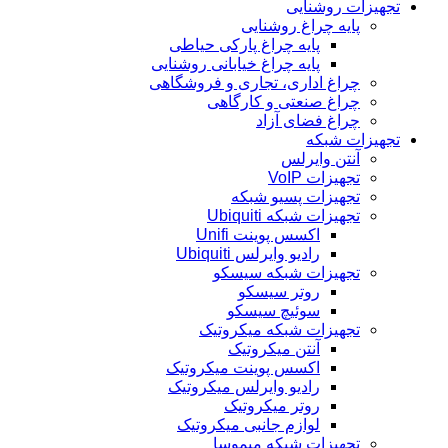
تجهیزات روشنایی
پایه چراغ روشنایی
پایه چراغ پارکی حیاطی
پایه چراغ خیابانی روشنایی
چراغ اداری، تجاری و فروشگاهی
چراغ صنعتی و کارگاهی
چراغ فضای آزاد
تجهیزات شبکه
آنتن وایرلس
تجهیزات VoIP
تجهیزات پسیو شبکه
تجهیزات شبکه Ubiquiti
اکسس پوینت Unifi
رادیو وایرلس Ubiquiti
تجهیزات شبکه سیسکو
روتر سیسکو
سوئیچ سیسکو
تجهیزات شبکه میکروتیک
آنتن میکروتیک
اکسس پوینت میکروتیک
رادیو وایرلس میکروتیک
روتر میکروتیک
لوازم جانبی میکروتیک
تجهیزات شبکه میموسا