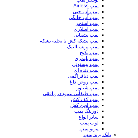
پمپ Airless
پمپ آب جتی
پمپ آب خانگی
پمپ استخر
پمپ اسلاری
پمپ بشقابی
پمپ بشکه کش یا تخلیه بشکه
پمپ پریستالتیک
پمپ پکیج
پمپ پلیمری
پمپ پیستونی
پمپ دنده ای
پمپ دیافراگمی
پمپ روغن داغ
پمپ شناور
پمپ طبقاتی عمودی و افقی
پمپ کف کش
پمپ لجن کش
دوزینگ پمپ
سایر انواع
لوب پمپ
مونو پمپ
بانک برند پمپ