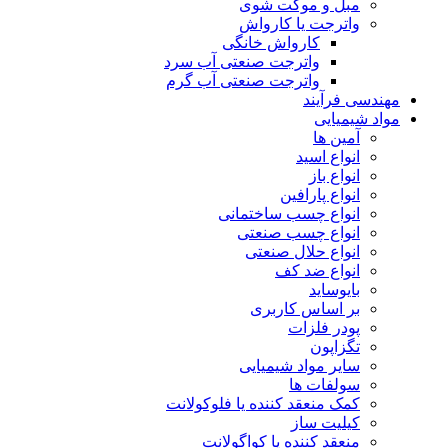
مبل و موکت شوی
واترجت یا کارواش
کارواش خانگی
واترجت صنعتی آب سرد
واترجت صنعتی آب گرم
مهندسی فرآیند
مواد شیمیایی
آمین ها
انواع اسید
انواع باز
انواع پارافین
انواع چسب ساختمانی
انواع چسب صنعتی
انواع حلال صنعتی
انواع ضد کف
بایوساید
بر اساس کاربری
پودر فلزات
تگزاپون
سایر مواد شیمیایی
سولفات ها
کمک منعقد کننده یا فلوکولانت
کیلیت ساز
منعقد کننده یا کواگولانت