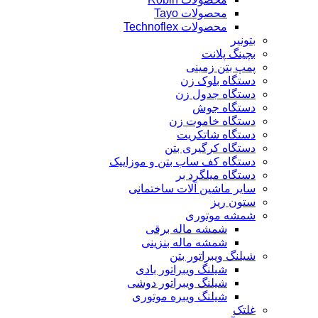
محصولات Tayo
محصولات Technoflex
بتونیر
بچینگ پلانت
پمپ بتن زمینی
دستگاه بلوک زن
دستگاه جدول زن
دستگاه جوش
دستگاه خاموت زن
دستگاه شاتکریت
دستگاه کرگیری بتن
دستگاه کف ساب بتن و موزاییک
دستگاه میلگرد بر
سایر ماشین آلات ساختمانی
ستون ریز
شمشه موتوری
شمشه ماله برقی
شمشه ماله بنزینی
شیلنگ ویبراتور بتن
شیلنگ ویبراتور بادی
شیلنگ ویبراتور دوشی
شیلنگ ویبره موتوری
غلتک