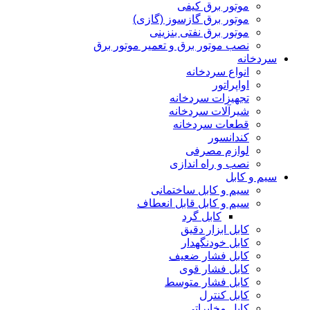
موتور برق کیفی
موتور برق گازسوز (گازی)
موتور برق نفتی بنزینی
نصب موتور برق و تعمیر موتور برق
سردخانه
انواع سردخانه
اواپراتور
تجهیزات سردخانه
شیرآلات سردخانه
قطعات سردخانه
کندانسور
لوازم مصرفی
نصب و راه اندازی
سیم و کابل
سیم و کابل ساختمانی
سیم و کابل قابل انعطاف
کابل گرد
کابل ابزار دقیق
کابل خودنگهدار
کابل فشار ضعیف
کابل فشار قوی
کابل فشار متوسط
کابل کنترل
کابل مخابراتی