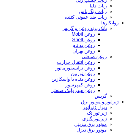
ربات چسب زنی
ربات دلتا
ربات رنگ پاش
ربات ضد عفونی کننده
روانکارها
بانک برند روغن و گریس
روغن Mobil
روغن Shell
روغن به تام
روغن بهران
روغن صنعتی
روغن انتقال حرارت
روغن ترانسفورماتور
روغن توربین
روغن دنده یا واسکازین
روغن کمپرسور
روغن هیدرولیک صنعتی
گریس
ژنراتور و موتور برق
دیزل ژنراتور
ژنراتور تک
ژنراتور گازی
موتور برق بنزینی
موتور برق دیزل