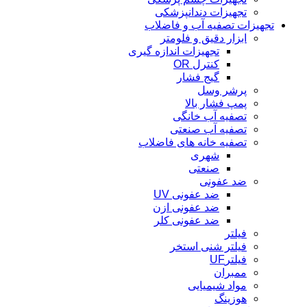
تجهیزات دندانپزشکی
تجهیزات تصفیه آب و فاضلاب
ابزار دقیق و فلومتر
تجهیزات اندازه گیری
کنترل OR
گیج فشار
پرشر وسل
پمپ فشار بالا
تصفیه آب خانگی
تصفیه آب صنعتی
تصفیه خانه های فاضلاب
شهری
صنعتی
ضد عفونی
ضد عفونی UV
ضد عفونی ازن
ضد عفونی کلر
فیلتر
فیلتر شنی استخر
فیلترUF
ممبران
مواد شیمیایی
هوزینگ