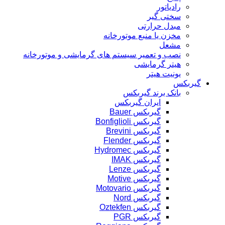
رادیاتور
سختی گیر
مبدل حرارتی
مخزن یا منبع موتورخانه
مشعل
نصب و تعمیر سیستم های گرمایشی و موتورخانه
هیتر گرمایشی
یونیت هیتر
گیربکس
بانک برند گیربکس
ایران گیربکس
گیربکس Bauer
گیربکس Bonfiglioli
گیربکس Brevini
گیربکس Flender
گیربکس Hydromec
گیربکس IMAK
گیربکس Lenze
گیربکس Motive
گیربکس Motovario
گیربکس Nord
گیربکس Oztekfen
گیربکس PGR