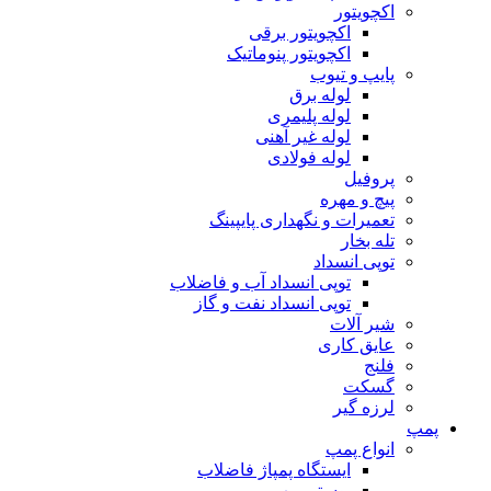
اکچویتور
اکچویتور برقی
اکچویتور پنوماتیک
پایپ و تیوب
لوله برق
لوله پلیمری
لوله غیر آهنی
لوله فولادی
پروفیل
پیچ و مهره
تعمیرات و نگهداری پایپینگ
تله بخار
توپی انسداد
توپی انسداد آب و فاضلاب
توپی انسداد نفت و گاز
شیر آلات
عایق کاری
فلنج
گسکت
لرزه گیر
پمپ
انواع پمپ
ایستگاه پمپاژ فاضلاب
بوستر پمپ