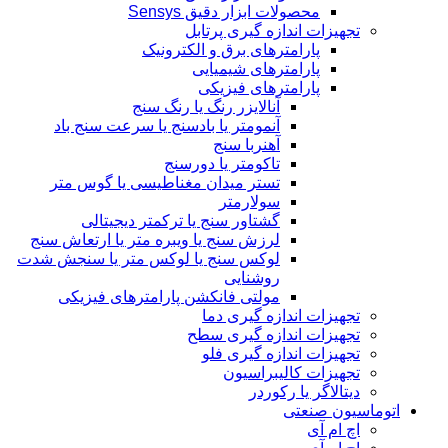
محصولات ابزار دقیق Sensys
تجهیزات اندازه گیری پرتابل
پارامترهای برق و الکترونیک
پارامترهای شیمیایی
پارامترهای فیزیکی
آنالایزر رنگ یا رنگ سنج
آنمومتر یا بادسنج یا سرعت سنج باد
آهنربا سنج
تاکومتر یا دورسنج
تستر میدان مغناطیسی یا گوس متر
سولارمتر
گشتاور سنج یا ترکمتر دیجیتالی
لرزش سنج یا ویبره متر یا ارتعاش سنج
لوکس سنج یا لوکس متر یا سنجش شدت
روشنایی
مولتی فانکشن پارامترهای فیزیکی
تجهیزات اندازه گیری دما
تجهیزات اندازه گیری سطح
تجهیزات اندازه گیری فلو
تجهیزات کالیبراسیون
دیتالاگر یا رکوردر
اتوماسیون صنعتی
اچ ام آی