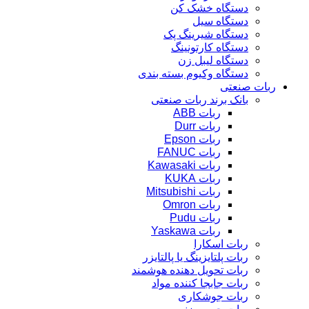
دستگاه خشک کن
دستگاه سیل
دستگاه شیرینگ پک
دستگاه کارتونینگ
دستگاه لیبل زن
دستگاه وکیوم بسته بندی
ربات صنعتی
بانک برند ربات صنعتی
ربات ABB
ربات Durr
ربات Epson
ربات FANUC
ربات Kawasaki
ربات KUKA
ربات Mitsubishi
ربات Omron
ربات Pudu
ربات Yaskawa
ربات اسکارا
ربات پلتایزینگ یا پالتایزر
ربات تحویل دهنده هوشمند
ربات جابجا کننده مواد
ربات جوشکاری