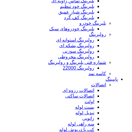
بلبرینگ تماس زاویه ای
بلبرینگ خود تنظیم
بلبرینگ شیار عمیق
بلبرینگ کف گرد
بلبرینگ خودرو
بلبرینگ خودروهای سبک
رولبرینگ
رولبرینگ استوانه ای
رولبرینگ بشکه ای
رولبرینگ سوزنی
رولبرینگ مخروطی
شماره فنی بلبرینگ و رولبرینگ
رولبرینگ 22000
کاسه نمد
پایپینگ
اتصالات
اتصالات رزوه ای
اتصالات ساکتی
اولت
بست لوله
تبدیل لوله
زانویی
سه راهی لوله
کپ یا درپوش لوله