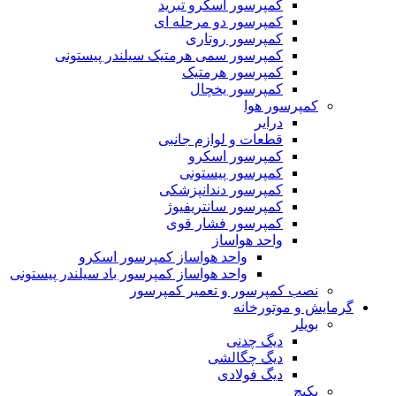
کمپرسور اسکرو تبرید
کمپرسور دو مرحله ای
کمپرسور روتاری
کمپرسور سمی هرمتیک سیلندر پیستونی
کمپرسور هرمتیک
کمپرسور یخچال
کمپرسور هوا
درایر
قطعات و لوازم جانبی
کمپرسور اسکرو
کمپرسور پیستونی
کمپرسور دندانپزشکی
کمپرسور سانتریفیوژ
کمپرسور فشار قوی
واحد هواساز
واحد هواساز کمپرسور اسکرو
واحد هواساز کمپرسور باد سیلندر پیستونی
نصب کمپرسور و تعمیر کمپرسور
گرمایش و موتورخانه
بویلر
دیگ چدنی
دیگ چگالشی
دیگ فولادی
پکیج