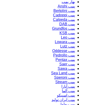
بهار پمپ
پمپ Anshi
پمپ Bertolini
پمپ Cadoppi
پمپ Calpeda
پمپ DAB
پمپ Grundfos
پمپ KSB
پمپ Leo
پمپ Lowara
پمپ Lutz
پمپ Oddesse
پمپ Pedrollo
پمپ Pentax
پمپ Saer
پمپ Sawa
پمپ Sea Land
پمپ Speroni
پمپ Stream
پمپ آبارا
پمپ آلما
پمپ اسپیکو
پمپ ایران تولید
پمپ بهلول