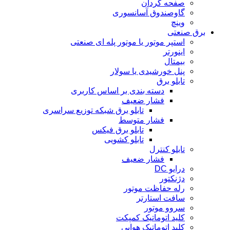
صفحه گردان
گاوصندوق آسانسوری
وینچ
برق صنعتی
استپر موتور یا موتور پله ای صنعتی
اینورتر
بیمتال
پنل خورشیدی یا سولار
تابلو برق
دسته بندی بر اساس کاربری
فشار ضعیف
تابلو برق شبکه توزیع سراسری
فشار متوسط
تابلو برق فیکس
تابلو کشویی
تابلو کنترل
فشار ضعیف
درایو DC
دژنکتور
رله حفاظت موتور
سافت استارتر
سروو موتور
کلید اتوماتیک کمپکت
کلید اتوماتیک هوایی