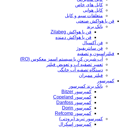
کابل های خاص
کابل هوایی
متعلقات سیم و کابل
فن یا هواکش صنعتی
بانک برند
فن یا هواکش Zilabeg
فن یا هواکش دمنده
فن آکسیال
فن سانتریفیوژ
فیلتراسیون و تصفیه
آب شیرین کن یا سیستم اسمز معکوس (RO)
تعمیر تصفیه آب و تعویض فیلتر
دستگاه تصفیه آب خانگی
فیلتر ممبران
کمپرسور
بانک برند کمپرسور
کمپرسور Bitzer
کمپرسور Copeland
کمپرسور Danfoss
کمپرسور Dorin
کمپرسور Refcomp
کمپرسور تبرید (برودتی)
کمپرسور اسکرال