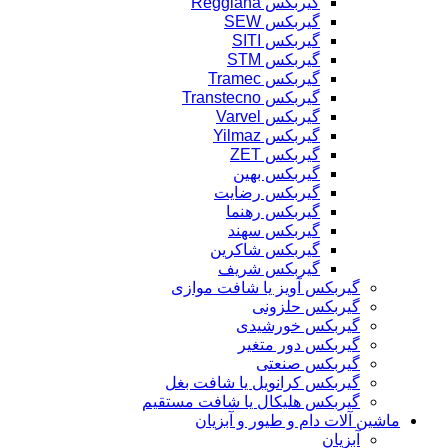
گیربکس Reggiana
گیربکس SEW
گیربکس SITI
گیربکس STM
گیربکس Tramec
گیربکس Transtecno
گیربکس Varvel
گیربکس Yilmaz
گیربکس ZET
گیربکس بهین
گیربکس رضایت
گیربکس رهنما
گیربکس سهند
گیربکس شاکرین
گیربکس شریف
گیربکس آویز یا شافت موازی
گیربکس حلزونی
گیربکس خورشیدی
گیربکس دور متغیر
گیربکس صنعتی
گیربکس کرانویل یا شافت بغل
گیربکس هلیکال یا شافت مستقیم
ماشین آلات دام و طیور و آبزیان
آبزیان