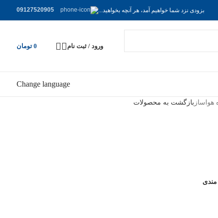
09127520905
بزودی نزد شما خواهیم آمد، هر آنچه بخواهید...
ورود / ثبت نام
0
تومان
Change language
 هواساز
بازگشت به محصولات
 مندی