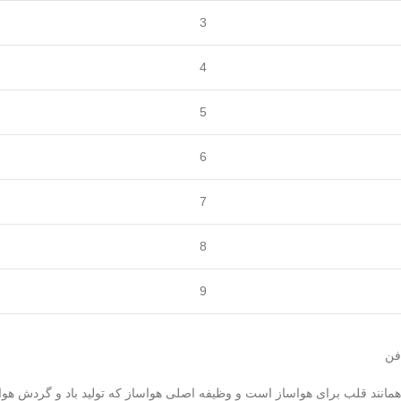
3
4
5
6
7
8
9
فن
همانند قلب برای هواساز است و وظیفه اصلی هواساز که تولید باد و گردش هوا