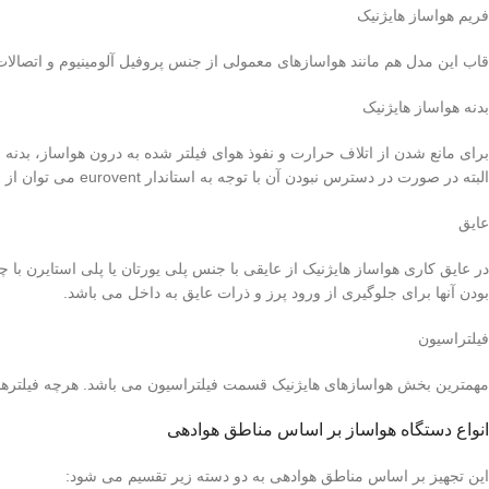
فریم هواساز هایژنیک
قاب این مدل هم مانند هواسازهای معمولی از جنس پروفیل آلومینیوم و اتصالات آن از جنس
بدنه هواساز هایژنیک
برای مانع شدن از اتلاف حرارت و نفوذ هوای فیلتر شده به درون هواساز، بدنه
البته در صورت در دسترس نبودن آن با توجه به استاندار eurovent می توان از ورق گالوانیزه با روکش PVC یا ورق گالوارم با روکش آلومینیم نیز استفاده نمود. دلیل این امر نیز رنگ نشدن جداره داخلی این تجهیز می باشد.
عایق
بودن آنها برای جلوگیری از ورود پرز و ذرات عایق به داخل می باشد.
فیلتراسیون
مهمترین بخش هواسازهای هایژنیک قسمت فیلتراسیون می باشد. هرچه فیلترهای 
انواع دستگاه هواساز بر اساس مناطق هوادهی
این تجهیز بر اساس مناطق هوادهی به دو دسته زیر تقسیم می شود: