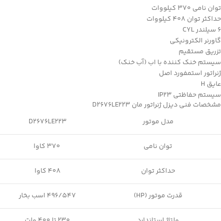
توان نامی 370 کیلووات
حداکثر توان 408 کیلووات
6 سیلندر CYL
گاورنر الکترونیکی
تزریق مستقیم
سیستم خنک کننده با اب (آب خنک)
ژنراتور استمفورد اصل
عایق H
سیستم حفاظتی IP23
مشخصات فنی دیزل ژنراتور مان D2676LE223
مدل موتور
D2676LE223
توان نامی
370 کاوا
حداکثر توان
408 کاوا
قدرت موتور (HP)
496/547 اسب بخار
ولتاژ استاندارد
230 تا 400 ولت