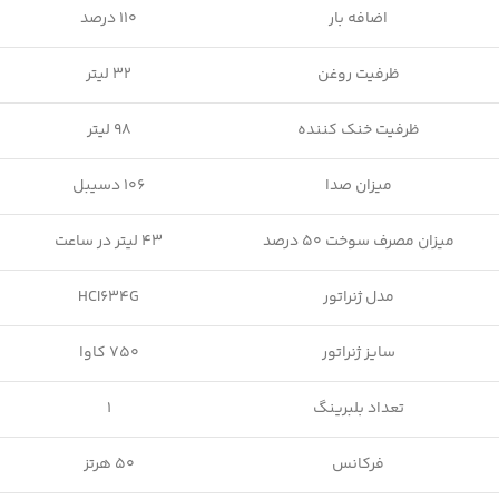
اضافه بار
110 درصد
ظرفیت روغن
32 لیتر
ظرفیت خنک کننده
98 لیتر
میزان صدا
106 دسیبل
میزان مصرف سوخت 50 درصد
43 لیتر در ساعت
مدل ژنراتور
HCI634G
سایز ژنراتور
750 کاوا
تعداد بلبرینگ
1
فرکانس
50 هرتز