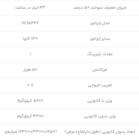
میزان مصرف سوخت 50 درصد
43 لیتر در ساعت
مدل ژنراتور
HCI544F
سایز ژنراتور
620 کاوا
تعداد بلبرینگ
1
فرکانس
50 هرتز
ضریب خروجی
0.8
وزن با کانوپی
5600 کیلوگرم
وزن بدون کانوپی
4300 کیلوگرم
ابعاد بدون کانوپی (طول*ارتفاع*عرض)
(1650*3300*2300) میلیمتر