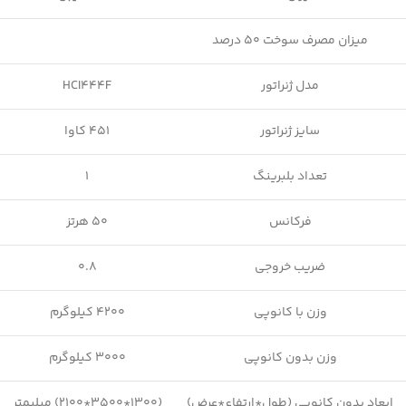
میزان مصرف سوخت 50 درصد
مدل ژنراتور
HCI444F
سایز ژنراتور
451 کاوا
تعداد بلبرینگ
1
فرکانس
50 هرتز
ضریب خروجی
0.8
وزن با کانوپی
4200 کیلوگرم
وزن بدون کانوپی
3000 کیلوگرم
ابعاد بدون کانوپی (طول*ارتفاع*عرض)
(1300*3500*2100) میلیمتر