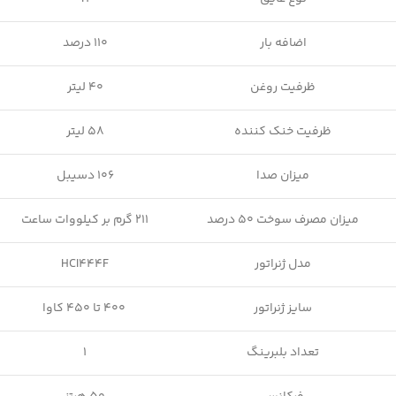
اضافه بار
110 درصد
ظرفیت روغن
40 لیتر
ظرفیت خنک کننده
58 لیتر
میزان صدا
106 دسیبل
میزان مصرف سوخت 50 درصد
211 گرم بر کیلووات ساعت
مدل ژنراتور
HCI444F
سایز ژنراتور
400 تا 450 کاوا
تعداد بلبرینگ
1