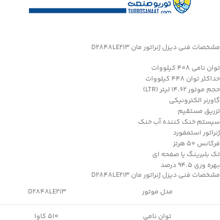
مشخصات فنی دیزل ژنراتور مان D2848LE213
توان نامی 408 کیلووات
حداکثر توان 448 کیلووات
حجم موتور 14.62 لیتر (LTR)
گاورنر الکترونیکی
تزریق مستقیم
سیستم خنک کننده آب خنک
ژنراتور استمفورد
فرکانس 50 هرتز
تک بلبرینگ یا صفحه ای
بهره وری 94.5 درصد
مشخصات فنی دیزل ژنراتور مان D2848LE213
مدل موتور
D2848LE213
توان نامی
510 کاوا