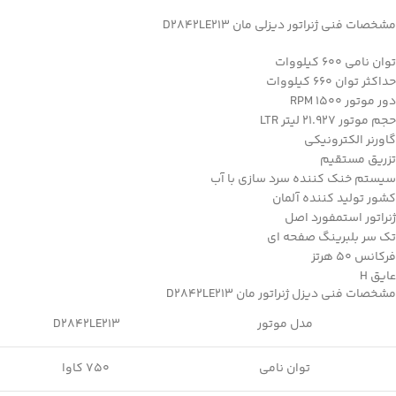
مشخصات فنی ژنراتور دیزلی مان D2842LE213
توان نامی 600 کیلووات
حداکثر توان 660 کیلووات
دور موتور 1500 RPM
حجم موتور 21.927 لیتر LTR
گاورنر الکترونیکی
تزریق مستقیم
سیستم خنک کننده سرد سازی با آب
کشور تولید کننده آلمان
ژنراتور استمفورد اصل
تک سر بلبرینگ صفحه ای
فرکانس 50 هرتز
عایق H
مشخصات فنی دیزل ژنراتور مان D2842LE213
مدل موتور
D2842LE213
توان نامی
750 کاوا