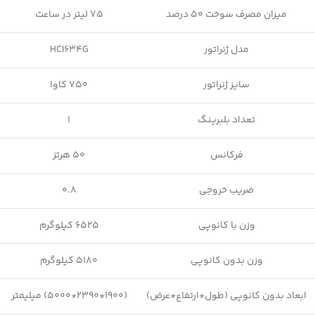
میزان مصرف سوخت 50 درصد
75 لیتر در ساعت
مدل ژنراتور
HCI634G
سایز ژنراتور
750 کاوا
تعداد بلبرینگ
1
فرکانس
50 هرتز
ضریب خروجی
0.8
وزن با کانوپی
6525 کیلوگرم
وزن بدون کانوپی
5180 کیلوگرم
ابعاد بدون کانوپی (طول*ارتفاع*عرض)
(1900*2390*5000) میلیمتر