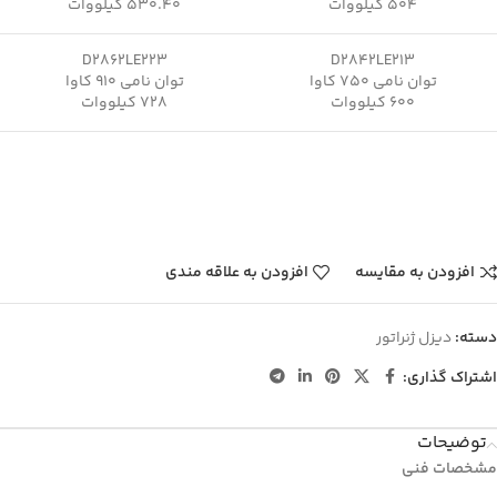
504 کیلووات
530.40 کیلووات
D2862LE223
D2842LE213
توان نامی 750 کاوا
توان نامی 910 کاوا
600 کیلووات
728 کیلووات
افزودن به مقایسه
افزودن به علاقه مندی
دسته:
دیزل ژنراتور
اشتراک گذاری:
توضیحات
مشخصات فنی