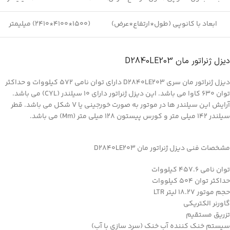
ابعاد با کانوپی (طول*ارتفاع*عرض)
(1500*4100*2410) میلیمتر
دیزل ژنراتور مان D2840LE203
دیزل ژنراتور مان سری D2840LE203 دارای توان نامی 572 کیلووات و حداکثر
توان 630 کاوا می باشد. این دیزل ژنراتور دارای 10 سیلندر (CYL) می باشد.
آرایش این سیلندر ها در موتور به صورت خورجینی یا V شکل می باشد. قطر
سیلندر 142 میلی متر و کورس پیستون 128 میلی متر (Mm) می باشد.
مشخصات فنی دیزل ژنراتور مان D2840LE203
توان نامی 457.6 کیلووات
حداکثر توان 504 کیلووات
حجم موتور 18.27 لیتر LTR
گاورنر الکتریکی
تزریق مستقیم
سیستم خنک کننده آب خنک (سرد سازی با آب)