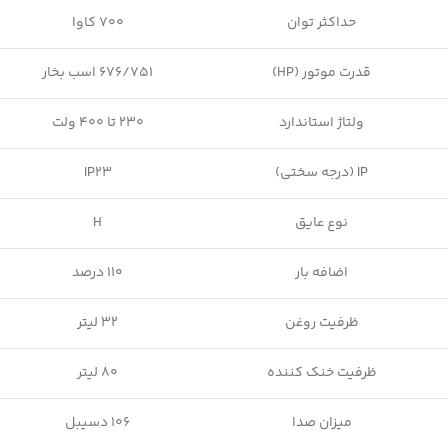
حداکثر توان
700 کاوا
قدرت موتور (HP)
676/751 اسب بخار
ولتاژ استاندارد
230 تا 400 ولت
IP (درجه سختی)
IP23
نوع عایق
H
اضافه بار
110 درصد
ظرفیت روغن
32 لیتر
ظرفیت خنک کننده
80 لیتر
میزان صدا
106 دسیبل