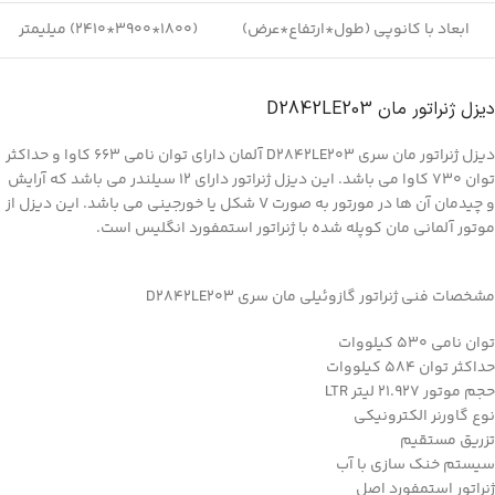
ابعاد با کانوپی (طول*ارتفاع*عرض)
(1800*3900*2410) میلیمتر
دیزل ژنراتور مان D2842LE203
دیزل ژنراتور مان سری D2842LE203 آلمان دارای توان نامی 663 کاوا و حداکثر
توان 730 کاوا می باشد. این دیزل ژنراتور دارای 12 سیلندر می باشد که آرایش
و چیدمان آن ها در مورتور به صورت V شکل یا خورجینی می باشد. این دیزل از
موتور آلمانی مان کوپله شده با ژنراتور استمفورد انگلیس است.
مشخصات فنی ژنراتور گازوئیلی مان سری D2842LE203
توان نامی 530 کیلووات
حداکثر توان 584 کیلووات
حجم موتور 21.927 لیتر LTR
نوع گاورنر الکترونیکی
تزریق مستقیم
سیستم خنک سازی با آب
ژنراتور استمفورد اصل