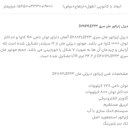
ابعاد با کانوپی (طول*ارتفاع*عرض)
(1900*3330*5250) میلیمتر
دیزل ژنراتور مان سری D2862LE223
دیزل ژنراتور مان سری D2862LE223 آلمان دارای توان نامی 910 کاوا و حداکثر
توان 1000 کاوا می باشد. موتور دیزلی مان از 12 سیلندر تشکیل شده است که
آرایش و چیدمان آن ها به صورت V شکل یا خورجینی می باشد. حجم موتور مان
سری D2862LE223 از 24.2 لیتر LTR تشکیل شده است.
مشخصات فنی ژنراتور دیزلی مان D2862LE223
توان نامی 728 کیلووات
حداکثر توان 800 کیلووات
گاورنر الکترونیکی
تزریق مستقیم
سیستم خنک سازی با آب
ژنراتور استمفورد اصل
تک سر بلبرینگ