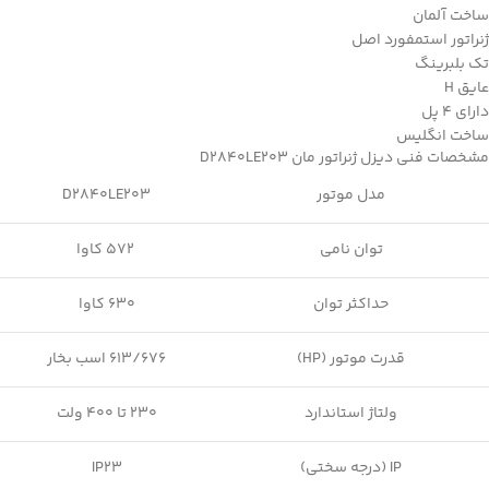
ساخت آلمان
ژنراتور استمفورد اصل
تک بلبرینگ
عایق H
دارای 4 پل
ساخت انگلیس
مشخصات فنی دیزل ژنراتور مان D2840LE203
مدل موتور
D2840LE203
توان نامی
572 کاوا
حداکثر توان
630 کاوا
قدرت موتور (HP)
613/676 اسب بخار
ولتاژ استاندارد
230 تا 400 ولت
IP (درجه سختی)
IP23