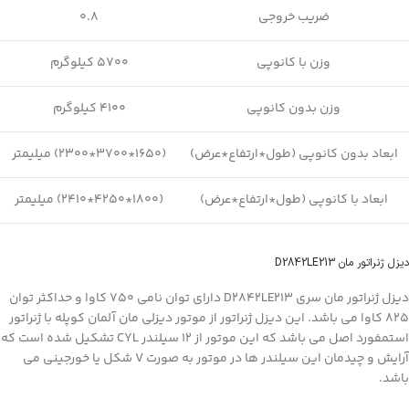
ضریب خروجی
0.8
وزن با کانوپی
5700 کیلوگرم
وزن بدون کانوپی
4100 کیلوگرم
ابعاد بدون کانوپی (طول*ارتفاع*عرض)
(1650*3700*2300) میلیمتر
ابعاد با کانوپی (طول*ارتفاع*عرض)
(1800*4250*2410) میلیمتر
دیزل ژنراتور مان D2842LE213
دیزل ژنراتور مان سری D2842LE213 دارای توان نامی 750 کاوا و حداکثر توان
825 کاوا می باشد. این دیزل ژنراتور از موتور دیزلی مان آلمان کوپله با ژنراتور
استمفورد اصل می باشد که این موتور از 12 سیلندر CYL تشکیل شده است که
آرایش و چیدمان این سیلندر ها در موتور به صورت V شکل یا خورجینی می
باشد.