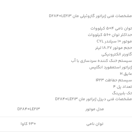
مشخصات فنی ژنراتور گازوئیلی مان D2840LE213
توان نامی 504 کیلووات
حداکثر توان 560 کیلووات
موتور 10 سیلندر CYL
حجم موتور 18.27 لیتر
گاورنر الکترونیکی
سیستم خنک کننده سردسازی با آب
ژنراتور استمفورد انگلیس
عایق H
سیستم حفاظت IP23
تعداد پل 4
تک بلبرینگ
مشخصات فنی دیزل ژنراتور مان D2840LE213
مدل موتور
D2840LE213
توان نامی
630 کاوا