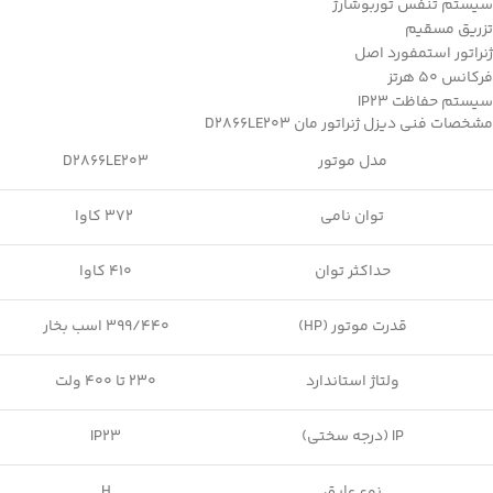
سیستم تنفس توربوشارژ
تزریق مسقیم
ژنراتور استمفورد اصل
فرکانس 50 هرتز
سیستم حفاظت IP23
مشخصات فنی دیزل ژنراتور مان D2866LE203
مدل موتور
D2866LE203
توان نامی
372 کاوا
حداکثر توان
410 کاوا
قدرت موتور (HP)
399/440 اسب بخار
ولتاژ استاندارد
230 تا 400 ولت
IP (درجه سختی)
IP23
نوع عایق
H