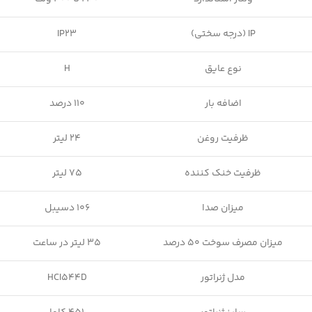
IP (درجه سختی)
IP23
نوع عایق
H
اضافه بار
110 درصد
ظرفیت روغن
24 لیتر
ظرفیت خنک کننده
75 لیتر
میزان صدا
106 دسیبل
میزان مصرف سوخت 50 درصد
35 لیتر در ساعت
مدل ژنراتور
HCI544D