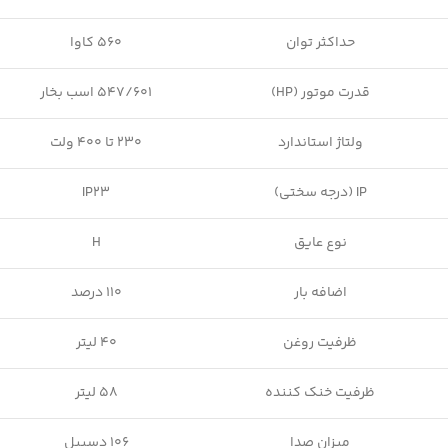
حداکثر توان
560 کاوا
قدرت موتور (HP)
547/601 اسب بخار
ولتاژ استاندارد
230 تا 400 ولت
IP (درجه سختی)
IP23
نوع عایق
H
اضافه بار
110 درصد
ظرفیت روغن
40 لیتر
ظرفیت خنک کننده
58 لیتر
میزان صدا
106 دسیبل