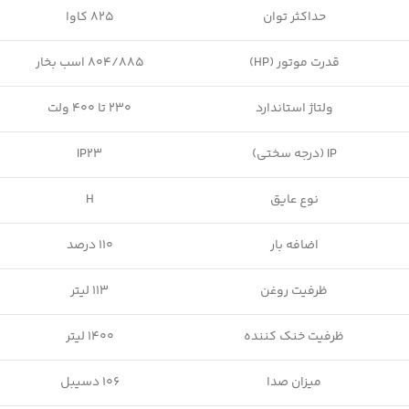
حداکثر توان
825 کاوا
قدرت موتور (HP)
804/885 اسب بخار
ولتاژ استاندارد
230 تا 400 ولت
IP (درجه سختی)
IP23
نوع عایق
H
اضافه بار
110 درصد
ظرفیت روغن
113 لیتر
ظرفیت خنک کننده
1400 لیتر
میزان صدا
106 دسیبل