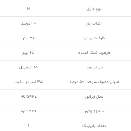
نوع عایق
H
اضافه بار
110 درصد
ظرفیت روغن
30 لیتر
ظرفیت خنک کننده
65 لیتر
میزان صدا
106 دسیبل
میزان مصرف سوخت 50 درصد
35 لیتر در ساعت
مدل ژنراتور
HCI544E
سایز ژنراتور
570 کاوا
تعداد بلبرینگ
1