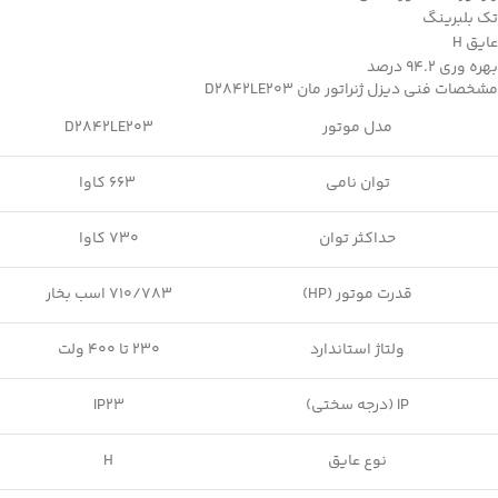
تک بلبرینگ
عایق H
بهره وری 94.2 درصد
مشخصات فنی دیزل ژنراتور مان D2842LE203
مدل موتور
D2842LE203
توان نامی
663 کاوا
حداکثر توان
730 کاوا
قدرت موتور (HP)
710/783 اسب بخار
ولتاژ استاندارد
230 تا 400 ولت
IP (درجه سختی)
IP23
نوع عایق
H