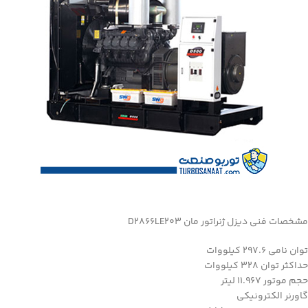
مشخصات فنی دیزل ژنراتور مان D2866LE203
توان نامی 297.6 کیلووات
حداکثر توان 328 کیلووات
حجم موتور 11.967 لیتر
گاورنر الکترونیکی