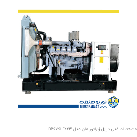
مشخصات فنی دیزل ژنراتور مان مدل D2676LE223