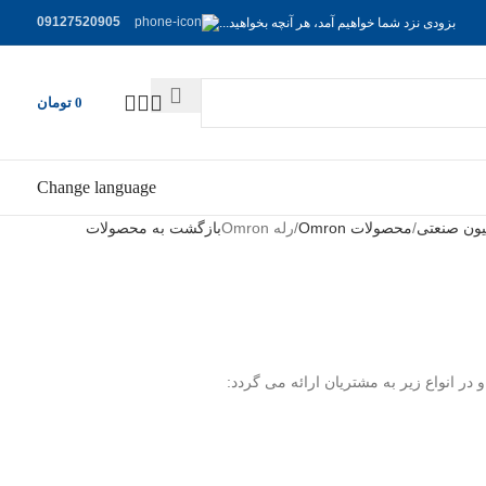
09127520905
بزودی نزد شما خواهیم آمد، هر آنچه بخواهید...
0
تومان
Change language
سیون صنعتی
محصولات Omron
رله Omron
بازگشت به محصولات
 در انواع زیر به مشتریان ارائه می گردد: