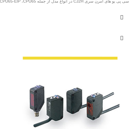
سی پی یو های امرن سری CJ2H در انواع مدل از جمله CPU65-EIP ،CPU65 و غیره قابل عرضه می باشند.