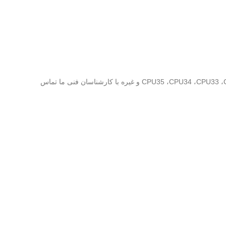
برای دریافت اطلاعات فنی بیشتر یا نحوه ثبت سفارش سی پی یو های امرن سری CJ2M در مدل های CPU35 ،CPU34 ،CPU33 ،CPU32 ،CPU31 ،CPU15 ،CPU14 ،CPU13 ،CPU11 و غیره با کارشناسان فنی ما تماس