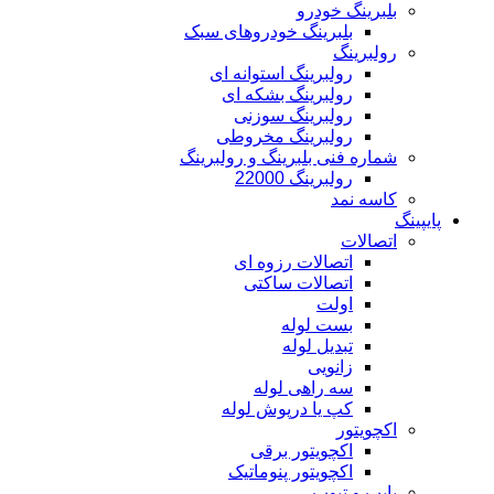
بلبرینگ خودرو
بلبرینگ خودروهای سبک
رولبرینگ
رولبرینگ استوانه ای
رولبرینگ بشکه ای
رولبرینگ سوزنی
رولبرینگ مخروطی
شماره فنی بلبرینگ و رولبرینگ
رولبرینگ 22000
کاسه نمد
پایپینگ
اتصالات
اتصالات رزوه ای
اتصالات ساکتی
اولت
بست لوله
تبدیل لوله
زانویی
سه راهی لوله
کپ یا درپوش لوله
اکچویتور
اکچویتور برقی
اکچویتور پنوماتیک
پایپ و تیوب