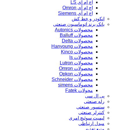
اچ ام آی LS
اچ ام آی Omron
اچ ام آی Siemens
انکودر و خط کش
بانک برند اتوماسیون صنعتی
محصولات Autonics
محصولات Balluff
محصولات Delta
محصولات Hanyoung
محصولات Kinco
محصولات ls
محصولات Lutron
محصولات Omron
محصولات Opkon
محصولات Schneider
محصولات simens
محولات Fatek
پی ال سی
رله صنعتی
سنسور صنعتی
کنترلر صنعتی
لیمیت سوئیچ امری
مبدل ارتباطی
منبع تغذیه