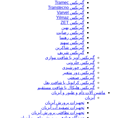
گیربکس Tramec
گیربکس Transtecno
گیربکس Varvel
گیربکس Yilmaz
گیربکس ZET
گیربکس بهین
گیربکس رضایت
گیربکس رهنما
گیربکس سهند
گیربکس شاکرین
گیربکس شریف
گیربکس آویز یا شافت موازی
گیربکس حلزونی
گیربکس خورشیدی
گیربکس دور متغیر
گیربکس صنعتی
گیربکس کرانویل یا شافت بغل
گیربکس هلیکال یا شافت مستقیم
ماشین آلات دام و طیور و آبزیان
آبزیان
تجهیزات پرورش آبزیان
تجهیزات تصفیه آب آبزیان
تجهیزات نظافتی پرورش آبزیان
دستگاه هوادهی پرورش ماهی و آبزیان