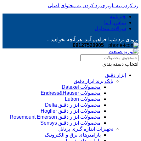
رد کردن به ناوبری
رد کردن به محتوای اصلی
خبرنامه
تماس با ما
سوالات متداول
بزودی نزد شما خواهیم آمد، هر آنچه بخواهید...
09127520905
انتخاب دسته بندی
ابزار دقیق
بانک برند ابزار دقیق
محصولات Datexel
محصولات Endress&Hauser
محصولات Lutron
محصولات ابزار دقیق Delta
محصولات ابزار دقیق Hogller
محصولات ابزار دقیق Rosemount Emerson
محصولات ابزار دقیق Sensys
تجهیزات اندازه گیری پرتابل
پارامترهای برق و الکترونیک
پارامترهای شیمیایی