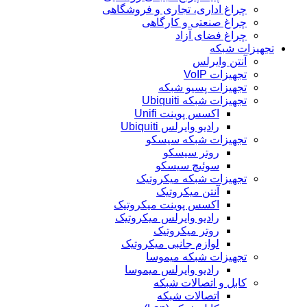
چراغ اداری، تجاری و فروشگاهی
چراغ صنعتی و کارگاهی
چراغ فضای آزاد
تجهیزات شبکه
آنتن وایرلس
تجهیزات VoIP
تجهیزات پسیو شبکه
تجهیزات شبکه Ubiquiti
اکسس پوینت Unifi
رادیو وایرلس Ubiquiti
تجهیزات شبکه سیسکو
روتر سیسکو
سوئیچ سیسکو
تجهیزات شبکه میکروتیک
آنتن میکروتیک
اکسس پوینت میکروتیک
رادیو وایرلس میکروتیک
روتر میکروتیک
لوازم جانبی میکروتیک
تجهیزات شبکه میموسا
رادیو وایرلس میموسا
کابل و اتصالات شبکه
اتصالات شبکه