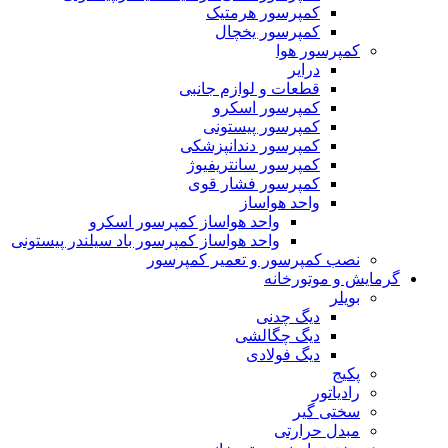
کمپرسور هرمتیک
کمپرسور یخچال
کمپرسور هوا
درایر
قطعات و لوازم جانبی
کمپرسور اسکرو
کمپرسور پیستونی
کمپرسور دندانپزشکی
کمپرسور سانتریفیوژ
کمپرسور فشار قوی
واحد هواساز
واحد هواساز کمپرسور اسکرو
واحد هواساز کمپرسور باد سیلندر پیستونی
نصب کمپرسور و تعمیر کمپرسور
گرمایش و موتورخانه
بویلر
دیگ چدنی
دیگ چگالشی
دیگ فولادی
پکیج
رادیاتور
سختی گیر
مبدل حرارتی