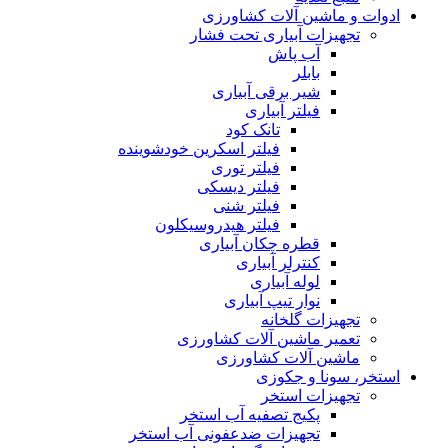
ادوات و ماشین آلات کشاورزی
تجهیزات آبیاری تحت فشار
آب پاش
بابلر
شیر برقی آبیاری
فیلتر آبیاری
تانک کود
فیلتر اسکرین خودشوینده
فیلتر توری
فیلتر دیسکی
فیلتر شنی
فیلتر هیدروسیکلون
قطره چکان آبیاری
کنترلر آبیاری
لوله آبیاری
نوار تیپ آبیاری
تجهیزات گلخانه
تعمیر ماشین آلات کشاورزی
ماشین آلات کشاورزی
استخر، سونا و جکوزی
تجهیزات استخر
پکیج تصفیه آب استخر
تجهیزات ضدعفونی آب استخر