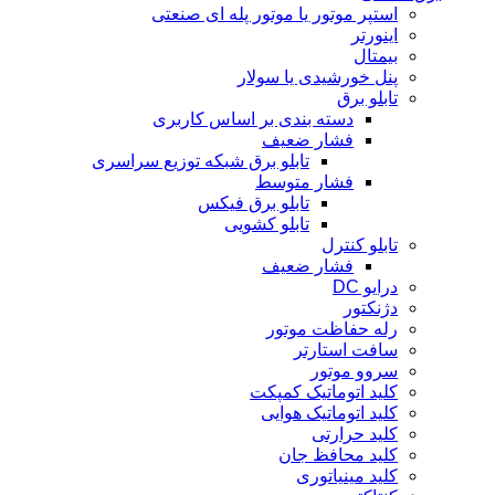
استپر موتور یا موتور پله ای صنعتی
اینورتر
بیمتال
پنل خورشیدی یا سولار
تابلو برق
دسته بندی بر اساس کاربری
فشار ضعیف
تابلو برق شبکه توزیع سراسری
فشار متوسط
تابلو برق فیکس
تابلو کشویی
تابلو کنترل
فشار ضعیف
درایو DC
دژنکتور
رله حفاظت موتور
سافت استارتر
سروو موتور
کلید اتوماتیک کمپکت
کلید اتوماتیک هوایی
کلید حرارتی
کلید محافظ جان
کلید مینیاتوری