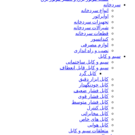
سردخانه
انواع سردخانه
اواپراتور
تجهیزات سردخانه
شیرآلات سردخانه
قطعات سردخانه
کندانسور
لوازم مصرفی
نصب و راه اندازی
سیم و کابل
سیم و کابل ساختمانی
سیم و کابل قابل انعطاف
کابل گرد
کابل ابزار دقیق
کابل خودنگهدار
کابل فشار ضعیف
کابل فشار قوی
کابل فشار متوسط
کابل کنترل
کابل مخابراتی
کابل های خاص
کابل هوایی
متعلقات سیم و کابل