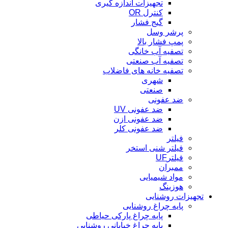
تجهیزات اندازه گیری
کنترل OR
گیج فشار
پرشر وسل
پمپ فشار بالا
تصفیه آب خانگی
تصفیه آب صنعتی
تصفیه خانه های فاضلاب
شهری
صنعتی
ضد عفونی
ضد عفونی UV
ضد عفونی ازن
ضد عفونی کلر
فیلتر
فیلتر شنی استخر
فیلترUF
ممبران
مواد شیمیایی
هوزینگ
تجهیزات روشنایی
پایه چراغ روشنایی
پایه چراغ پارکی حیاطی
پایه چراغ خیابانی روشنایی