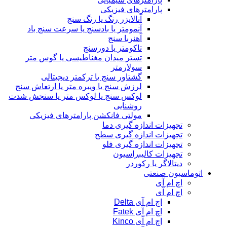
پارامترهای فیزیکی
آنالایزر رنگ یا رنگ سنج
آنمومتر یا بادسنج یا سرعت سنج باد
آهنربا سنج
تاکومتر یا دورسنج
تستر میدان مغناطیسی یا گوس متر
سولارمتر
گشتاور سنج یا ترکمتر دیجیتالی
لرزش سنج یا ویبره متر یا ارتعاش سنج
لوکس سنج یا لوکس متر یا سنجش شدت
روشنایی
مولتی فانکشن پارامترهای فیزیکی
تجهیزات اندازه گیری دما
تجهیزات اندازه گیری سطح
تجهیزات اندازه گیری فلو
تجهیزات کالیبراسیون
دیتالاگر یا رکوردر
اتوماسیون صنعتی
اچ ام آی
اچ ام آی
اچ ام آی Delta
اچ ام آی Fatek
اچ ام آی Kinco