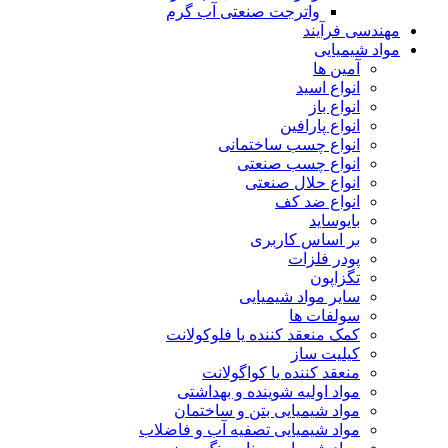
واترجت صنعتی آب گرم
مهندسی فرآیند
مواد شیمیایی
آمین ها
انواع اسید
انواع باز
انواع پارافین
انواع چسب ساختمانی
انواع چسب صنعتی
انواع حلال صنعتی
انواع ضد کف
بایوساید
بر اساس کاربری
پودر فلزات
تگزاپون
سایر مواد شیمیایی
سولفات ها
کمک منعقد کننده یا فلوکولانت
کیلیت ساز
منعقد کننده یا کواگولانت
مواد اولیه شوینده و بهداشتی
مواد شیمیایی بتن و ساختمان
مواد شیمیایی تصفیه آب و فاضلاب