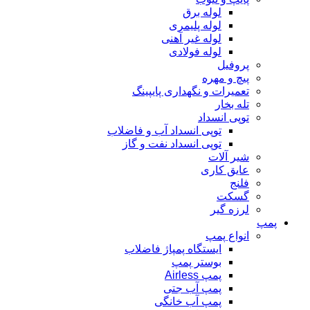
لوله برق
لوله پلیمری
لوله غیر آهنی
لوله فولادی
پروفیل
پیچ و مهره
تعمیرات و نگهداری پایپینگ
تله بخار
توپی انسداد
توپی انسداد آب و فاضلاب
توپی انسداد نفت و گاز
شیر آلات
عایق کاری
فلنج
گسکت
لرزه گیر
پمپ
انواع پمپ
ایستگاه پمپاژ فاضلاب
بوستر پمپ
پمپ Airless
پمپ آب جتی
پمپ آب خانگی