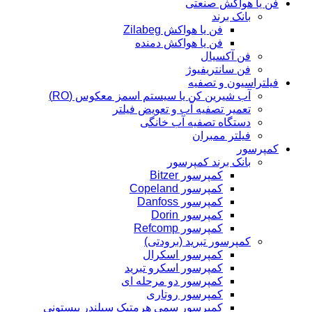
فن یا هواکش صنعتی
بانک برند
فن یا هواکش Zilabeg
فن یا هواکش دمنده
فن آکسیال
فن سانتریفیوژ
فیلتراسیون و تصفیه
آب شیرین کن یا سیستم اسمز معکوس (RO)
تعمیر تصفیه آب و تعویض فیلتر
دستگاه تصفیه آب خانگی
فیلتر ممبران
کمپرسور
بانک برند کمپرسور
کمپرسور Bitzer
کمپرسور Copeland
کمپرسور Danfoss
کمپرسور Dorin
کمپرسور Refcomp
کمپرسور تبرید (برودتی)
کمپرسور اسکرال
کمپرسور اسکرو تبرید
کمپرسور دو مرحله ای
کمپرسور روتاری
کمپرسور سمی هرمتیک سیلندر پیستونی