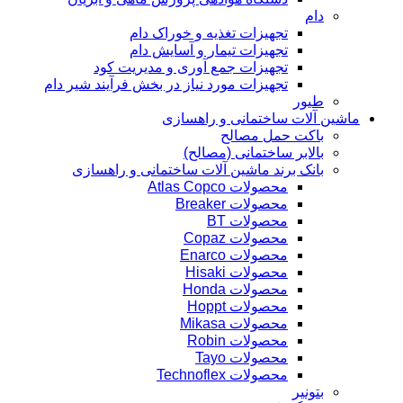
دام
تجهیزات تغذیه و خوراک دام
تجهیزات تیمار و آسایش دام
تجهیزات جمع آوری و مدیریت کود
تجهیزات مورد نیاز در بخش فرآیند شیر دام
طیور
ماشین آلات ساختمانی و راهسازی
باکت حمل مصالح
بالابر ساختمانی (مصالح)
بانک برند ماشین آلات ساختمانی و راهسازی
محصولات Atlas Copco
محصولات Breaker
محصولات BT
محصولات Copaz
محصولات Enarco
محصولات Hisaki
محصولات Honda
محصولات Hoppt
محصولات Mikasa
محصولات Robin
محصولات Tayo
محصولات Technoflex
بتونیر