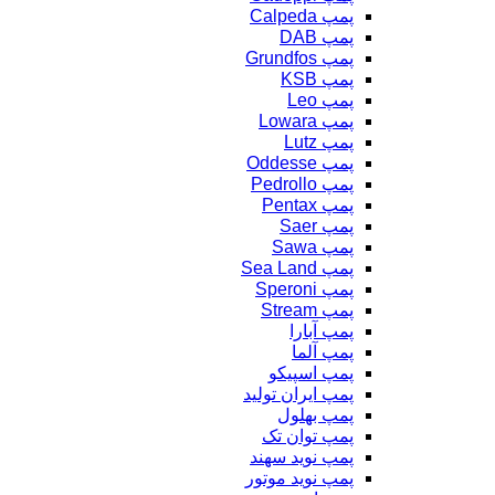
پمپ Calpeda
پمپ DAB
پمپ Grundfos
پمپ KSB
پمپ Leo
پمپ Lowara
پمپ Lutz
پمپ Oddesse
پمپ Pedrollo
پمپ Pentax
پمپ Saer
پمپ Sawa
پمپ Sea Land
پمپ Speroni
پمپ Stream
پمپ آبارا
پمپ آلما
پمپ اسپیکو
پمپ ایران تولید
پمپ بهلول
پمپ توان تک
پمپ نوید سهند
پمپ نوید موتور