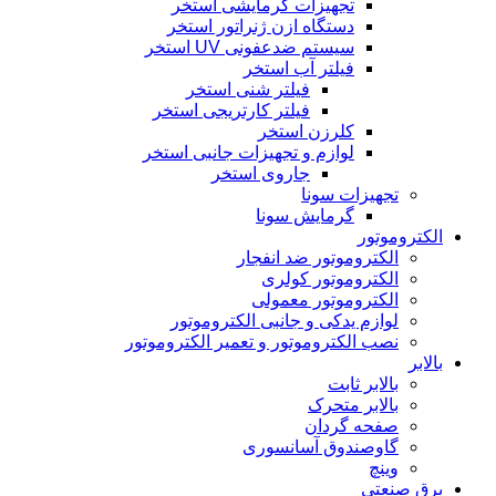
تجهیزات گرمایشی استخر
دستگاه ازن ژنراتور استخر
سیستم ضدعفونی UV استخر
فیلتر آب استخر
فیلتر شنی استخر
فیلتر کارتریجی استخر
کلرزن استخر
لوازم و تجهیزات جانبی استخر
جاروی استخر
تجهیزات سونا
گرمایش سونا
الکتروموتور
الکتروموتور ضد انفجار
الکتروموتور کولری
الکتروموتور معمولی
لوازم یدکی و جانبی الکتروموتور
نصب الکتروموتور و تعمیر الکتروموتور
بالابر
بالابر ثابت
بالابر متحرک
صفحه گردان
گاوصندوق آسانسوری
وینچ
برق صنعتی