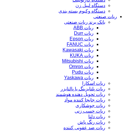
دستگاه لیبل زن
دستگاه وکیوم بسته بندی
ربات صنعتی
بانک برند ربات صنعتی
ربات ABB
ربات Durr
ربات Epson
ربات FANUC
ربات Kawasaki
ربات KUKA
ربات Mitsubishi
ربات Omron
ربات Pudu
ربات Yaskawa
ربات اسکارا
ربات پلتایزینگ یا پالتایزر
ربات تحویل دهنده هوشمند
ربات جابجا کننده مواد
ربات جوشکاری
ربات چسب زنی
ربات دلتا
ربات رنگ پاش
ربات ضد عفونی کننده