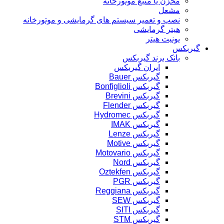
مخزن یا منبع موتورخانه
مشعل
نصب و تعمیر سیستم های گرمایشی و موتورخانه
هیتر گرمایشی
یونیت هیتر
گیربکس
بانک برند گیربکس
ایران گیربکس
گیربکس Bauer
گیربکس Bonfiglioli
گیربکس Brevini
گیربکس Flender
گیربکس Hydromec
گیربکس IMAK
گیربکس Lenze
گیربکس Motive
گیربکس Motovario
گیربکس Nord
گیربکس Oztekfen
گیربکس PGR
گیربکس Reggiana
گیربکس SEW
گیربکس SITI
گیربکس STM