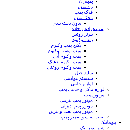
پمپیران
راد پمپ
فدک پمپ
محک پمپ
بدون دسته‌بندی
پمپ هواده و خلاء
بلوئر روتس
پمپ وکیوم
پکیج پمپ وکیوم
پمپ بوستر وکیوم
پمپ وکیوم آبی
پمپ وکیوم خشک
پمپ وکیوم روغنی
ساید چنل
سیستم هوادهی
لوازم جانبی
لوازم یدکی و جانبی پمپ
موتور پمپ
موتور پمپ بنزینی
موتور پمپ دیزلی
موتور پمپ نفت و بنزین
نصب پمپ و تعمیر پمپ
پنوماتیک
شیر پنوماتیک