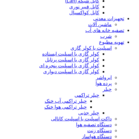
کابل شبکه (Lan)
کابل فیبر نوری
کابل کواکسیال
تجهیزات معدنی
ماشین آلات
تصفیه خانه های آب
شرب
تهویه مطبوع
اسپلیت یا کولر گازی
کولر گازی یا اسپلیت ایستاده
کولر گازی یا اسپلیت پرتابل
کولر گازی یا اسپلیت پنجره ای
کولر گازی یا اسپلیت دیواری
ایرواشر
پرده هوا
چیلر
چیلر تراکمی
چیلر تراکمی آب خنک
چیلر تراکمی هوا خنک
چیلر جذبی
داکت اسپلیت یا اسپلیت کانالی
دستگاه تصفیه هوا
دستگاه زنت
دستگاه هواساز