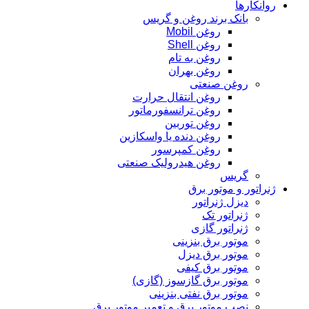
روانکارها
بانک برند روغن و گریس
روغن Mobil
روغن Shell
روغن به تام
روغن بهران
روغن صنعتی
روغن انتقال حرارت
روغن ترانسفورماتور
روغن توربین
روغن دنده یا واسکازین
روغن کمپرسور
روغن هیدرولیک صنعتی
گریس
ژنراتور و موتور برق
دیزل ژنراتور
ژنراتور تک
ژنراتور گازی
موتور برق بنزینی
موتور برق دیزل
موتور برق کیفی
موتور برق گازسوز (گازی)
موتور برق نفتی بنزینی
نصب موتور برق و تعمیر موتور برق