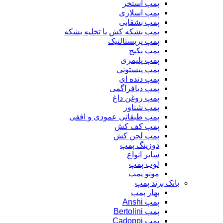
پمپ استخر
پمپ اسلاری
پمپ بشقابی
پمپ بشکه کش یا تخلیه بشکه
پمپ پریستالتیک
پمپ پکیج
پمپ پلیمری
پمپ پیستونی
پمپ دنده ای
پمپ دیافراگمی
پمپ روغن داغ
پمپ شناور
پمپ طبقاتی عمودی و افقی
پمپ کف کش
پمپ لجن کش
دوزینگ پمپ
سایر انواع
لوب پمپ
مونو پمپ
بانک برند پمپ
بهار پمپ
پمپ Anshi
پمپ Bertolini
پمپ Cadoppi