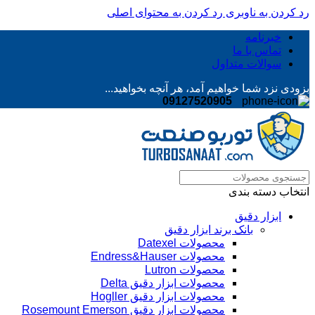
رد کردن به ناوبری
رد کردن به محتوای اصلی
خبرنامه
تماس با ما
سوالات متداول
بزودی نزد شما خواهیم آمد، هر آنچه بخواهید...
09127520905
انتخاب دسته بندی
ابزار دقیق
بانک برند ابزار دقیق
محصولات Datexel
محصولات Endress&Hauser
محصولات Lutron
محصولات ابزار دقیق Delta
محصولات ابزار دقیق Hogller
محصولات ابزار دقیق Rosemount Emerson