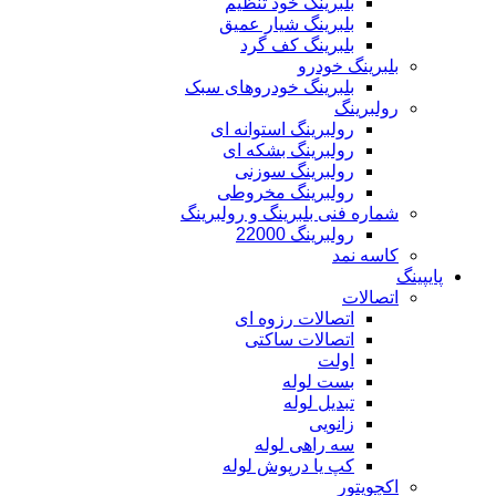
بلبرینگ خود تنظیم
بلبرینگ شیار عمیق
بلبرینگ کف گرد
بلبرینگ خودرو
بلبرینگ خودروهای سبک
رولبرینگ
رولبرینگ استوانه ای
رولبرینگ بشکه ای
رولبرینگ سوزنی
رولبرینگ مخروطی
شماره فنی بلبرینگ و رولبرینگ
رولبرینگ 22000
کاسه نمد
پایپینگ
اتصالات
اتصالات رزوه ای
اتصالات ساکتی
اولت
بست لوله
تبدیل لوله
زانویی
سه راهی لوله
کپ یا درپوش لوله
اکچویتور