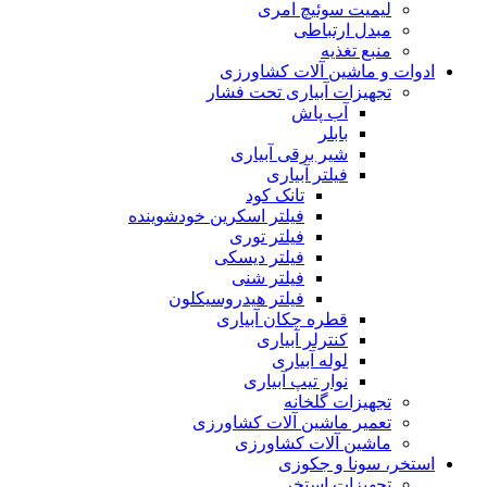
لیمیت سوئیچ امری
مبدل ارتباطی
منبع تغذیه
ادوات و ماشین آلات کشاورزی
تجهیزات آبیاری تحت فشار
آب پاش
بابلر
شیر برقی آبیاری
فیلتر آبیاری
تانک کود
فیلتر اسکرین خودشوینده
فیلتر توری
فیلتر دیسکی
فیلتر شنی
فیلتر هیدروسیکلون
قطره چکان آبیاری
کنترلر آبیاری
لوله آبیاری
نوار تیپ آبیاری
تجهیزات گلخانه
تعمیر ماشین آلات کشاورزی
ماشین آلات کشاورزی
استخر، سونا و جکوزی
تجهیزات استخر