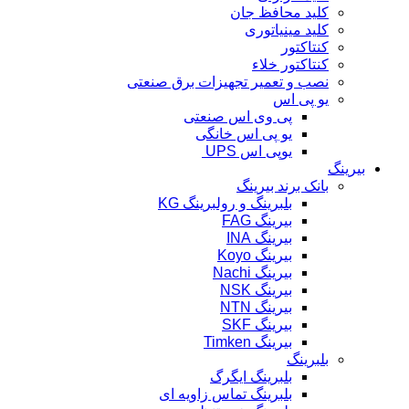
کلید محافظ جان
کلید مینیاتوری
کنتاکتور
کنتاکتور خلاء
نصب و تعمیر تجهیزات برق صنعتی
یو پی اس
پی وی اس صنعتی
یو پی اس خانگی
یوپی اس UPS
بیرینگ
بانک برند بیرینگ
بلبرینگ و رولبرینگ KG
بیرینگ FAG
بیرینگ INA
بیرینگ Koyo
بیرینگ Nachi
بیرینگ NSK
بیرینگ NTN
بیرینگ SKF
بیرینگ Timken
بلبرینگ
بلبرینگ ایگرگ
بلبرینگ تماس زاویه ای