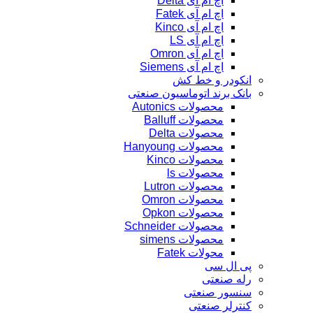
اچ ام آی Delta
اچ ام آی Fatek
اچ ام آی Kinco
اچ ام آی LS
اچ ام آی Omron
اچ ام آی Siemens
انکودر و خط کش
بانک برند اتوماسیون صنعتی
محصولات Autonics
محصولات Balluff
محصولات Delta
محصولات Hanyoung
محصولات Kinco
محصولات ls
محصولات Lutron
محصولات Omron
محصولات Opkon
محصولات Schneider
محصولات simens
محولات Fatek
پی ال سی
رله صنعتی
سنسور صنعتی
کنترلر صنعتی