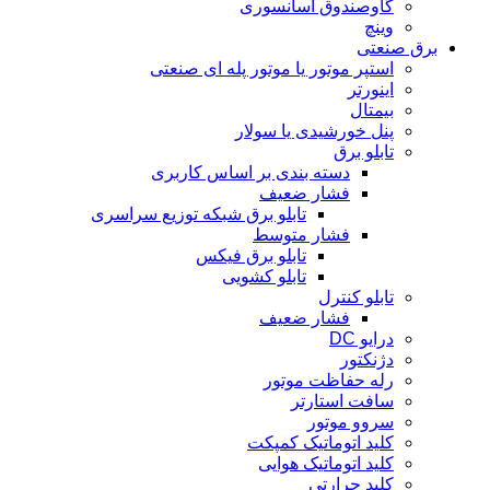
گاوصندوق آسانسوری
وینچ
برق صنعتی
استپر موتور یا موتور پله ای صنعتی
اینورتر
بیمتال
پنل خورشیدی یا سولار
تابلو برق
دسته بندی بر اساس کاربری
فشار ضعیف
تابلو برق شبکه توزیع سراسری
فشار متوسط
تابلو برق فیکس
تابلو کشویی
تابلو کنترل
فشار ضعیف
درایو DC
دژنکتور
رله حفاظت موتور
سافت استارتر
سروو موتور
کلید اتوماتیک کمپکت
کلید اتوماتیک هوایی
کلید حرارتی