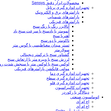
محصولات ابزار دقیق Sensys
تجهیزات اندازه گیری پرتابل
پارامترهای برق و الکترونیک
پارامترهای شیمیایی
پارامترهای فیزیکی
آنالایزر رنگ یا رنگ سنج
آنمومتر یا بادسنج یا سرعت سنج باد
آهنربا سنج
تاکومتر یا دورسنج
تستر میدان مغناطیسی یا گوس متر
سولارمتر
گشتاور سنج یا ترکمتر دیجیتالی
لرزش سنج یا ویبره متر یا ارتعاش سنج
لوکس سنج یا لوکس متر یا سنجش شدت رو
مولتی فانکشن پارامترهای فیزیکی
تجهیزات اندازه گیری دما
تجهیزات اندازه گیری سطح
تجهیزات اندازه گیری فلو
تجهیزات کالیبراسیون
دیتالاگر یا رکوردر
اتوماسیون صنعتی
اچ ام آی
اچ ام آی