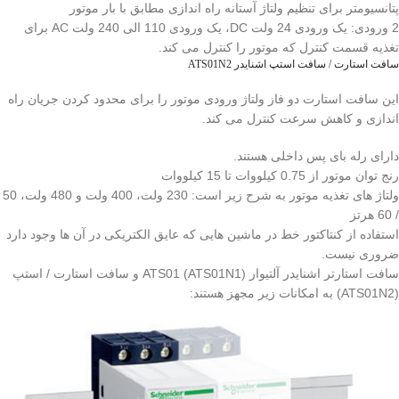
پتانسیومتر برای تنظیم ولتاژ آستانه راه اندازی مطابق با بار موتور
2 ورودی: یک ورودی 24 ولت DC، یک ورودی 110 الی 240 ولت AC برای
تغذیه قسمت کنترل که موتور را کنترل می کند.
سافت استارت / سافت استپ اشنایدر ATS01N2
این سافت استارت دو فاز ولتاژ ورودی موتور را برای محدود کردن جریان راه
اندازی و کاهش سرعت کنترل می کند.
دارای رله بای پس داخلی هستند.
رنج توان موتور از 0.75 کیلووات تا 15 کیلووات
ولتاژ های تغذیه موتور به شرح زیر است: 230 ولت، 400 ولت و 480 ولت، 50
/ 60 هرتز
استفاده از کنتاکتور خط در ماشین هایی که عایق الکتریکی در آن ها وجود دارد
ضروری نیست.
سافت استارتر اشنایدر آلتیوار ATS01 (ATS01N1) و سافت استارت / استپ
(ATS01N2) به امکانات زیر مجهز هستند: