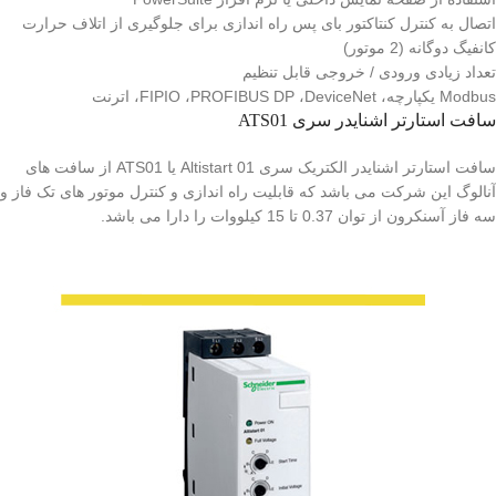
اتصال به کنترل کنتاکتور بای پس راه اندازی برای جلوگیری از اتلاف حرارت
کانفیگ دوگانه (2 موتور)
تعداد زیادی ورودی / خروجی قابل تنظیم
Modbus یکپارچه، FIPIO ،PROFIBUS DP ،DeviceNet، اترنت
سافت استارتر اشنایدر سری ATS01
سافت استارتر اشنایدر الکتریک سری Altistart 01 یا ATS01 از سافت های
آنالوگ این شرکت می باشد که قابلیت راه اندازی و کنترل موتور های تک فاز و
سه فاز آسنکرون از توان 0.37 تا 15 کیلووات را دارا می باشد.