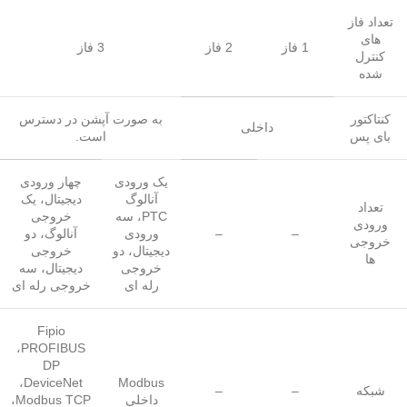
تعداد فاز
های
1 فاز
2 فاز
3 فاز
کنترل
شده
کنتاکتور
به صورت آپشن در دسترس
داخلی
بای پس
است.
یک ورودی
چهار ورودی
آنالوگ
دیجیتال، یک
تعداد
PTC، سه
خروجی
ورودی
–
–
ورودی
آنالوگ، دو
خروجی
دیجیتال، دو
خروجی
ها
خروجی
دیجیتال، سه
رله ای
خروجی رله ای
Fipio
،PROFIBUS
DP
،DeviceNet
Modbus
شبکه
–
–
داخلی
،Modbus TCP