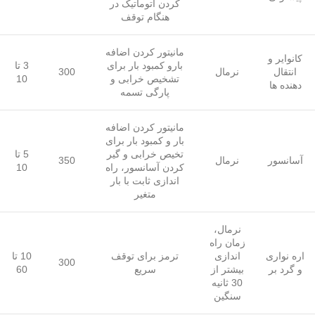
کردن اتوماتیک در
هنگام توقف
مانیتور کردن اضافه
کانوایر و
بارو کمبود بار برای
3 تا
انتقال
نرمال
300
تشخیص خرابی و
10
دهنده ها
پارگی تسمه
مانیتور کردن اضافه
بار و کمبود بار برای
تخیص خرابی و گیر
5 تا
آسانسور
نرمال
350
کردن آسانسور، راه
10
اندازی ثابت با بار
متغیر
نرمال،
زمان راه
اره نواری
اندازی
ترمز برای توقف
10 تا
300
و گرد بر
بیشتر از
سریع
60
30 ثانیه
سنگین