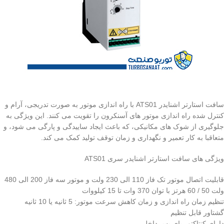
سافت استارتر اشنایدر ATS01 با راه اندازی موتور به صورت تدریجی، آرام و
کنترل شده راه اندازی موتور های آسنکرون را تقویت می کنند. این ویژگی به
جلوگیری از شوک های مکانیکی، که باعث ایجاد ساییدگی و پارگی می شود، و
متعاقبا به کار تعمیر و نگهداری و زمان توقف تولید کمک می کند.
ویژگی های سافت استارتر اشنایدر سری ATS01
قابلیت اتصال موتور تک فاز 110 الی 230 ولت و موتور سه فاز 200 الی 480
ولت 50 / 60 هرتز با توان 370 وات تا 15 کیلووات
تنظیم زمان راه اندازی و زمان کاهش سرعت موتور: 5 ثانیه یا 10 ثانیه
گشتاور قابل تنظیم
دارای کنتاکتور بای پس داخلی