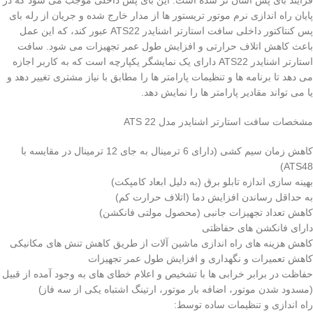
فرآیند بای پس آسان تر شده است. این بای پس داخلی موجب می شود که در
پایان راه اندازی نرم موتور تریستور ها از مدار خارج شده و جریان از رله بای
پس کنتاکتور داخلی سافت استارتر اشنایدر ATS22 عبور کند، که این عمل
باعث کاهش اتلاف حرارتی و افزایش طول عمر تجهیزات می شود. سافت
استارتر اشنایدر ATS22 دارای یک نمایشگر یکپارچه است که به کاربر اجازه
می دهد تا برنامه ها و تنظیمات پارامتر ها را مطابق با نیاز مشتری تغییر دهد و
یا می تواند مقادیر پارامتر ها را نمایش دهد.
مشخصات سافت استارتر اشنایدر مدل ATS 22
کاهش زمان سیم کشی (دارای 6 ترمینال به جای 12 ترمینال در مقایسه با
ATS48)
بهینه سازی اندازه تابلو برق (به دلیل ابعاد کامپکت)
به حداقل رساندن افزایش دما (اتلاف حرارت کم)
کاهش تعداد تجهیزات جانبی (محصول مولتی فانکشن)
دارای فانکشن های حفاظتی
کاهش هزینه های راه اندازی ماشین آلات از طریق کاهش تنش های مکانیکی
کاهش تعمیرات و نگهداری و افزایش طول عمر تجهیزات
حفاظت در برابر خرابی ها با تشخیص و اعلام خطای های به وجود آمده از قبیل
(مسدود شدن موتور، اضافه بار موتور، ارتینگ اشتباه یکی از سه فاز)
راه اندازی و تنظیمات ساده توسط: