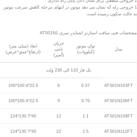
1 خروجی منطقی برای نشان دادن پایان راه اندازی
1 خروجی رله که نشان می دهد موتور در انتهای مرحله کاهش سرعت موتور
به حالت سکون رسیده است.
مشخصات فنی سافت استارتر اشنایدر سری ATS01N1
جریان
توان موتور
ابعاد (میلی متر)
مدل
نامی
(کیلووات)
(ارتفاع*عمق*عرض)
(آمپر)
تک فاز 110 الی 230 ولت
22.5*100.4*100
6
0.37
ATS01N103FT
22.5*100.4*100
9
0.75
ATS01N106FT
45*130.7*124
12
1.1
ATS01N109FT
45*130.7*124
22
1.5
ATS01N112FT