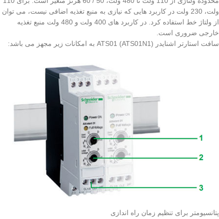
محدوده ولتاژی از 110 ولت تا 480 ولت، 50 / 60 هرتز متغیر است. برای 110
ولت، 230 ولت در کاربرد هایی که نیازی به منبع تغذیه اضافی نیست، می توان
از ولتاژ خط استفاده کرد. در کاربرد های 400 ولت و 480 ولت منبع تغذیه
خارجی ضروری است.
سافت استارتر اشنایدر ATS01 (ATS01N1) به امکانات زیر مجهز می باشد:
پتانسیومتر برای تنظیم زمان راه اندازی