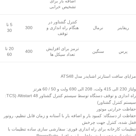
اضافه بار برای
تشخیص خرابی
کنترل گشتاور در
5 تا
ریفاینر
نرمال
هنگام راه اندازی و
300
30
توقف
ترمز برای افزایش
20 تا
پرس
سنگین
400
تعداد سیکل ها
60
مزایای سافت استارتر اشنایدر مدل ATS48
ولتاژ 230 الی 415 ولت، 208 الی 690 ولت و 50 / 60 هرتز
راه اندازی و توقف دستگاه توسط سیستم کنترل گشتاور Altistart 48 (TCS:
سیستم کنترل گشتاور)
حفاظت حرارتی موتور
حفاظت از دستگاه: کمبود بار و اضافه بار با آستانه و زمان قابل تنظیم، روتور
قفل شده، کنترل جهت چرخش
تنظیمات کارخانه برای راه اندازی فوری: سفارشی سازی ساده تنظیمات با
استفاده از صفحه نمایش داخلی یا نرم افزار PowerSuite