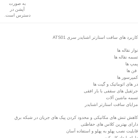
به صورت
آپشن در
دسترس است.
کاربرد های سافت استارتر اشنایدر سری ATS01
نوار نقاله ها
تسمه نقاله ها
پمپ ها
فن ها
کمپرسور ها
در های اتوماتیک و گیت ها
جرثقیل های سقفی با بار افقی
تسمه ماشین آلات
مزایای سافت استارتر اشنایدر
کاهش تنش های مکانیکی و محدود کردن پیک های جریان در شبکه برق
دارای بهترین کلاس های حفاظتی
قابلیت نصب پهلو به پهلو و استفاده آسان
دارای ابعاد کامپکت