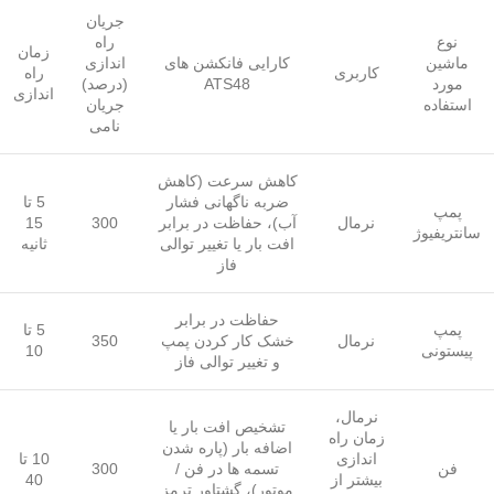
جریان
نوع
راه
زمان
ماشین
کارایی فانکشن های
اندازی
کاربری
راه
مورد
ATS48
(درصد)
اندازی
استفاده
جریان
نامی
کاهش سرعت (کاهش
ضربه ناگهانی فشار
5 تا
پمپ
نرمال
آب)، حفاظت در برابر
300
15
سانتریفیوژ
افت بار یا تغییر توالی
ثانیه
فاز
حفاظت در برابر
پمپ
5 تا
نرمال
خشک کار کردن پمپ
350
پیستونی
10
و تغییر توالی فاز
نرمال،
تشخیص افت بار یا
زمان راه
اضافه بار (پاره شدن
اندازی
10 تا
فن
تسمه ها در فن /
300
بیشتر از
40
موتور)، گشتاور ترمز