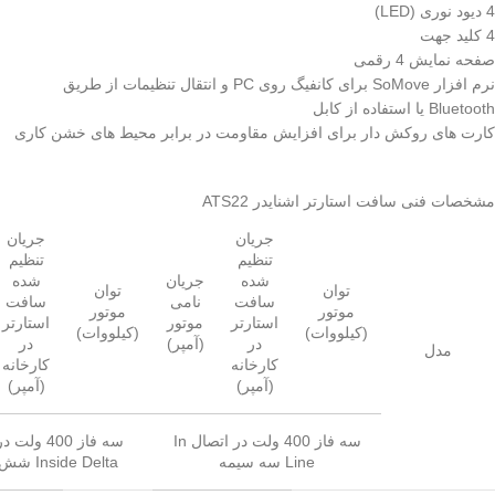
4 دیود نوری (LED)
4 کلید جهت
صفحه نمایش 4 رقمی
نرم افزار SoMove برای کانفیگ روی PC و انتقال تنظیمات از طریق
Bluetooth یا استفاده از کابل
کارت های روکش دار برای افزایش مقاومت در برابر محیط های خشن کاری
مشخصات فنی سافت استارتر اشنایدر ATS22
جریان
جریان
تنظیم
تنظیم
شده
جریان
شده
توان
توان
سافت
نامی
سافت
موتور
موتور
استارتر
موتور
استارتر
(کیلووات)
(کیلووات)
در
(آمپر)
در
مدل
کارخانه
کارخانه
(آمپر)
(آمپر)
سه فاز 400 ولت در اتصال In
سه فاز 400 و
Line سه سیمه
Inside Delta شش سیمه