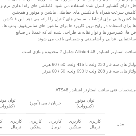
فاز دارای گشتاور کنترل شده استفاده می شود. فانکشن های راه اندازی نرم و
کاهش سرعت همراه با فانکشن های حفاظتی ماشین و موتور و همچنین
فانکشن هایی برای ارتباط با سیستم های کنترل را ارائه می دهد. این فانکشن
ها برای استفاده در رایج ترین کاربرد ها برای ماشین های سانتریفیوژ، پمپ ها،
فن ها، کمپرسور ها و نوار نقاله ها طراحی شده اند که عمدتا در صنایع
ساختمانی، غذایی و آشامیدنی و شیمیایی یافت می شوند.
سافت استارتر اشنایدر Altistart 48 شامل 2 محدوده ولتاژی است:
ولتاژ های سه فاز 230 ولت تا 415 ولت، 50 / 60 هرتز
ولتاژ های سه فاز 208 ولت تا 690 ولت، 50 / 60 هرتز
مشخصات فنی سافت استارتر اشنایدر ATS48
توان موتور
توان موتو
جریان نامی (آمپر)
(کیلووات)
(کیلووات
کاربری
کاربری
کاربری
کاربری
کاربری
کا
مدل
نرمال
سنگین
نرمال
سنگین
نرمال
س