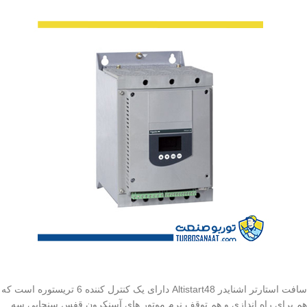
سافت استارتر اشنایدر Altistart48 دارای یک کنترل کننده 6 تریستوره است که
هم برای راه اندازی و هم توقف نرم موتور های آسنکرون قفس سنجابی سه