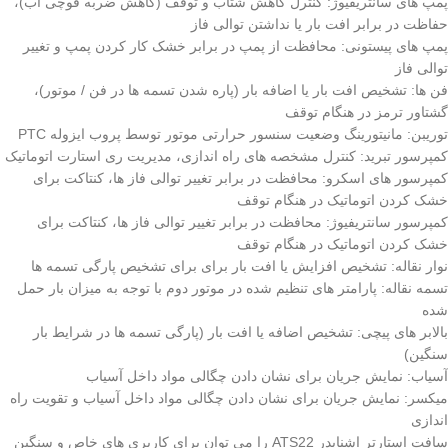
پمپ های سانتریفیوژ:
کنترل کاهش شتاب و توقف (کاهش ضربه قوچی آب)،
حفاظت در برابر افت بار یا نداشتن توالی فاز
پمپ های پیستونی:
محافظت از پمپ در برابر خشک کار کردن پمپ و تغییر
توالی فاز
فن ها:
تشخیص افت بار یا اضافه بار (پاره شدن تسمه ها در فن / موتور)،
گشتاور ترمز در هنگام توقف
توریبن:
مانیتورینگ وضعیت سنسور حرارتی موتور توسط پروب ایزوله PTC
کمپرسور تبرید:
کنترل مشخصه های راه اندازی، مدیریت ری استارت اتوماتیک
کمپرسور های اسکرو:
محافظت در برابر تغییر توالی فاز ها، کنتاکت برای
خشک کردن اتوماتیک در هنگام توقف
کمپرسور سانتریفیوژ:
محافظت در برابر تغییر توالی فاز ها، کنتاکت برای
خشک کردن اتوماتیک در هنگام توقف
نوار نقاله:
تشخیص افزایش یا افت بار برای برای تشخیص پارگی تسمه ها
تسمه نقاله:
پارامتر های تنظیم شده در موتور دوم با توجه به میزان بار حمل
شده
بالابر های پیچی:
تشخیص اضافه یا افت بار (پارگی تسمه ها در شرایط بار
سنگین)
آسیاب:
نمایش جریان برای نشان دادن چگالی مواد داخل آسیاب
میکسر:
نمایش جریان برای نشان دادن چگالی مواد داخل آسیاب و تقویت راه
اندازی
سافت استارتر اشنایدر ATS22 را می توان برای کاربری های خاص و سنگین