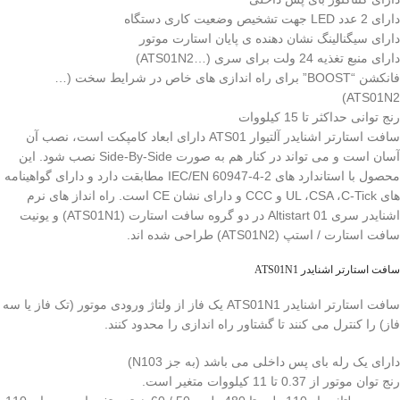
دارای 2 عدد LED جهت تشخیص وضعیت کاری دستگاه
دارای سیگنالینگ نشان دهنده ی پایان استارت موتور
دارای منبع تغذیه 24 ولت برای سری (…ATS01N2)
فانکشن “BOOST” برای راه اندازی های خاص در شرایط سخت (…
ATS01N2)
رنج توانی حداکثر تا 15 کیلووات
سافت استارتر اشنایدر آلتیوار ATS01 دارای ابعاد کامپکت است، نصب آن
آسان است و می تواند در کنار هم به صورت Side-By-Side نصب شود. این
محصول با استاندارد های IEC/EN 60947-4-2 مطابقت دارد و دارای گواهینامه
های UL ،CSA ،C-Tick و CCC و دارای نشان CE است. راه انداز های نرم
اشنایدر سری Altistart 01 در دو گروه سافت استارت (ATS01N1) و یونیت
سافت استارت / استپ (ATS01N2) طراحی شده اند.
سافت استارتر اشنایدر ATS01N1
سافت استارتر اشنایدر ATS01N1 یک فاز از ولتاژ ورودی موتور (تک فاز یا سه
فاز) را کنترل می کنند تا گشتاور راه اندازی را محدود کنند.
دارای یک رله بای پس داخلی می باشد (به جز N103)
رنج توان موتور از 0.37 تا 11 کیلووات متغیر است.