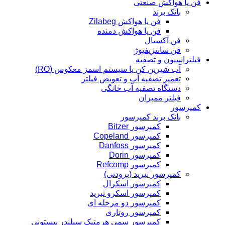
فن یا هواکش صنعتی
بانک برند
فن یا هواکش Zilabeg
فن یا هواکش دمنده
فن آکسیال
فن سانتریفیوژ
فیلتراسیون و تصفیه
آب شیرین کن یا سیستم اسمز معکوس (RO)
تعمیر تصفیه آب و تعویض فیلتر
دستگاه تصفیه آب خانگی
فیلتر ممبران
کمپرسور
بانک برند کمپرسور
کمپرسور Bitzer
کمپرسور Copeland
کمپرسور Danfoss
کمپرسور Dorin
کمپرسور Refcomp
کمپرسور تبرید (برودتی)
کمپرسور اسکرال
کمپرسور اسکرو تبرید
کمپرسور دو مرحله ای
کمپرسور روتاری
کمپرسور سمی هرمتیک سیلندر پیستونی