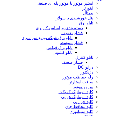
استپر موتور یا موتور پله ای صنعتی
اینورتر
بیمتال
پنل خورشیدی یا سولار
تابلو برق
دسته بندی بر اساس کاربری
فشار ضعیف
تابلو برق شبکه توزیع سراسری
فشار متوسط
تابلو برق فیکس
تابلو کشویی
تابلو کنترل
فشار ضعیف
درایو DC
دژنکتور
رله حفاظت موتور
سافت استارتر
سروو موتور
کلید اتوماتیک کمپکت
کلید اتوماتیک هوایی
کلید حرارتی
کلید محافظ جان
کلید مینیاتوری