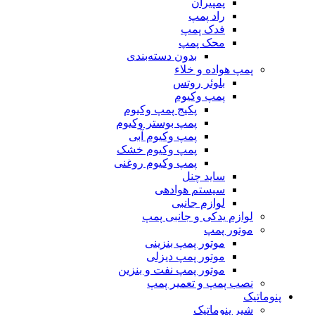
پمپیران
راد پمپ
فدک پمپ
محک پمپ
بدون دسته‌بندی
پمپ هواده و خلاء
بلوئر روتس
پمپ وکیوم
پکیج پمپ وکیوم
پمپ بوستر وکیوم
پمپ وکیوم آبی
پمپ وکیوم خشک
پمپ وکیوم روغنی
ساید چنل
سیستم هوادهی
لوازم جانبی
لوازم یدکی و جانبی پمپ
موتور پمپ
موتور پمپ بنزینی
موتور پمپ دیزلی
موتور پمپ نفت و بنزین
نصب پمپ و تعمیر پمپ
پنوماتیک
شیر پنوماتیک