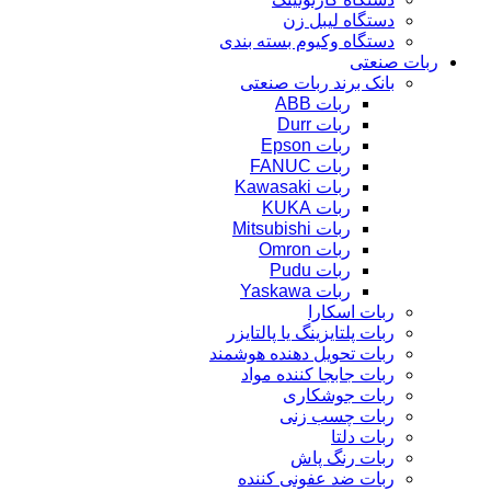
دستگاه لیبل زن
دستگاه وکیوم بسته بندی
ربات صنعتی
بانک برند ربات صنعتی
ربات ABB
ربات Durr
ربات Epson
ربات FANUC
ربات Kawasaki
ربات KUKA
ربات Mitsubishi
ربات Omron
ربات Pudu
ربات Yaskawa
ربات اسکارا
ربات پلتایزینگ یا پالتایزر
ربات تحویل دهنده هوشمند
ربات جابجا کننده مواد
ربات جوشکاری
ربات چسب زنی
ربات دلتا
ربات رنگ پاش
ربات ضد عفونی کننده