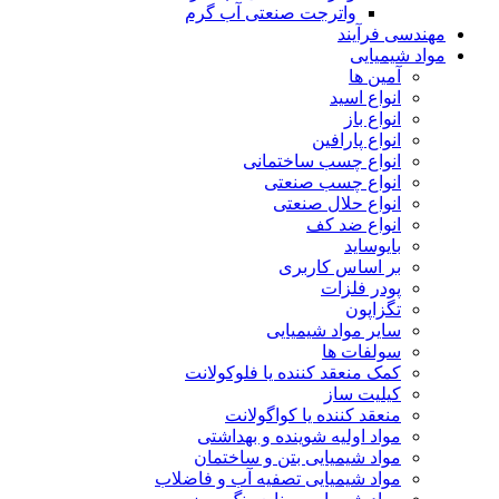
واترجت صنعتی آب گرم
مهندسی فرآیند
مواد شیمیایی
آمین ها
انواع اسید
انواع باز
انواع پارافین
انواع چسب ساختمانی
انواع چسب صنعتی
انواع حلال صنعتی
انواع ضد کف
بایوساید
بر اساس کاربری
پودر فلزات
تگزاپون
سایر مواد شیمیایی
سولفات ها
کمک منعقد کننده یا فلوکولانت
کیلیت ساز
منعقد کننده یا کواگولانت
مواد اولیه شوینده و بهداشتی
مواد شیمیایی بتن و ساختمان
مواد شیمیایی تصفیه آب و فاضلاب