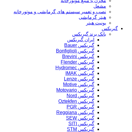
مخزن یا منبع موتورخانه
مشعل
نصب و تعمیر سیستم های گرمایشی و موتورخانه
هیتر گرمایشی
یونیت هیتر
گیربکس
بانک برند گیربکس
ایران گیربکس
گیربکس Bauer
گیربکس Bonfiglioli
گیربکس Brevini
گیربکس Flender
گیربکس Hydromec
گیربکس IMAK
گیربکس Lenze
گیربکس Motive
گیربکس Motovario
گیربکس Nord
گیربکس Oztekfen
گیربکس PGR
گیربکس Reggiana
گیربکس SEW
گیربکس SITI
گیربکس STM