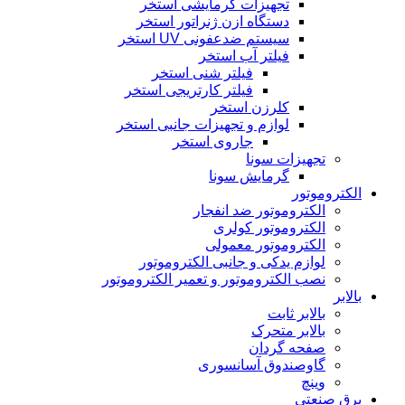
تجهیزات گرمایشی استخر
دستگاه ازن ژنراتور استخر
سیستم ضدعفونی UV استخر
فیلتر آب استخر
فیلتر شنی استخر
فیلتر کارتریجی استخر
کلرزن استخر
لوازم و تجهیزات جانبی استخر
جاروی استخر
تجهیزات سونا
گرمایش سونا
الکتروموتور
الکتروموتور ضد انفجار
الکتروموتور کولری
الکتروموتور معمولی
لوازم یدکی و جانبی الکتروموتور
نصب الکتروموتور و تعمیر الکتروموتور
بالابر
بالابر ثابت
بالابر متحرک
صفحه گردان
گاوصندوق آسانسوری
وینچ
برق صنعتی