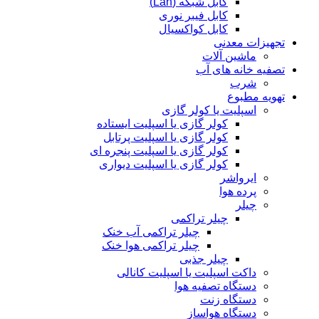
کابل شبکه (Lan)
کابل فیبر نوری
کابل کواکسیال
تجهیزات معدنی
ماشین آلات
تصفیه خانه های آب
شرب
تهویه مطبوع
اسپلیت یا کولر گازی
کولر گازی یا اسپلیت ایستاده
کولر گازی یا اسپلیت پرتابل
کولر گازی یا اسپلیت پنجره ای
کولر گازی یا اسپلیت دیواری
ایرواشر
پرده هوا
چیلر
چیلر تراکمی
چیلر تراکمی آب خنک
چیلر تراکمی هوا خنک
چیلر جذبی
داکت اسپلیت یا اسپلیت کانالی
دستگاه تصفیه هوا
دستگاه زنت
دستگاه هواساز