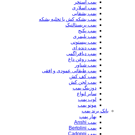
پمپ استخر
پمپ اسلاری
پمپ بشقابی
پمپ بشکه کش یا تخلیه بشکه
پمپ پریستالتیک
پمپ پکیج
پمپ پلیمری
پمپ پیستونی
پمپ دنده ای
پمپ دیافراگمی
پمپ روغن داغ
پمپ شناور
پمپ طبقاتی عمودی و افقی
پمپ کف کش
پمپ لجن کش
دوزینگ پمپ
سایر انواع
لوب پمپ
مونو پمپ
بانک برند پمپ
بهار پمپ
پمپ Anshi
پمپ Bertolini
پمپ Cadoppi