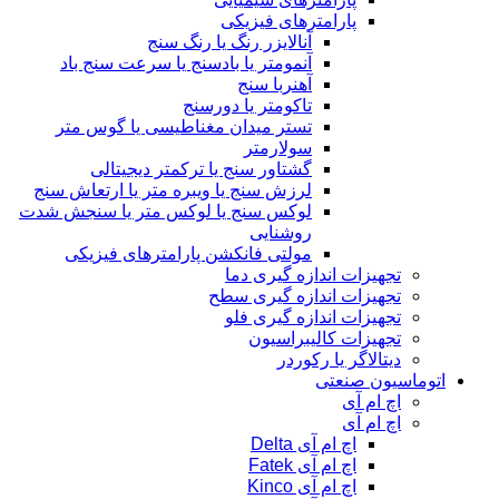
پارامترهای فیزیکی
آنالایزر رنگ یا رنگ سنج
آنمومتر یا بادسنج یا سرعت سنج باد
آهنربا سنج
تاکومتر یا دورسنج
تستر میدان مغناطیسی یا گوس متر
سولارمتر
گشتاور سنج یا ترکمتر دیجیتالی
لرزش سنج یا ویبره متر یا ارتعاش سنج
لوکس سنج یا لوکس متر یا سنجش شدت
روشنایی
مولتی فانکشن پارامترهای فیزیکی
تجهیزات اندازه گیری دما
تجهیزات اندازه گیری سطح
تجهیزات اندازه گیری فلو
تجهیزات کالیبراسیون
دیتالاگر یا رکوردر
اتوماسیون صنعتی
اچ ام آی
اچ ام آی
اچ ام آی Delta
اچ ام آی Fatek
اچ ام آی Kinco