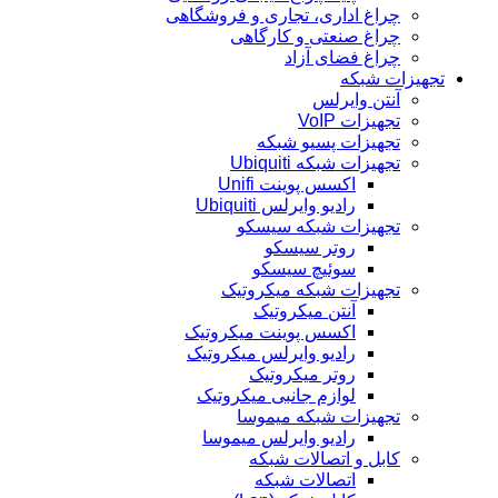
چراغ اداری، تجاری و فروشگاهی
چراغ صنعتی و کارگاهی
چراغ فضای آزاد
تجهیزات شبکه
آنتن وایرلس
تجهیزات VoIP
تجهیزات پسیو شبکه
تجهیزات شبکه Ubiquiti
اکسس پوینت Unifi
رادیو وایرلس Ubiquiti
تجهیزات شبکه سیسکو
روتر سیسکو
سوئیچ سیسکو
تجهیزات شبکه میکروتیک
آنتن میکروتیک
اکسس پوینت میکروتیک
رادیو وایرلس میکروتیک
روتر میکروتیک
لوازم جانبی میکروتیک
تجهیزات شبکه میموسا
رادیو وایرلس میموسا
کابل و اتصالات شبکه
اتصالات شبکه