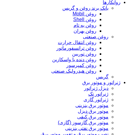
روانکارها
بانک برند روغن و گریس
روغن Mobil
روغن Shell
روغن به تام
روغن بهران
روغن صنعتی
روغن انتقال حرارت
روغن ترانسفورماتور
روغن توربین
روغن دنده یا واسکازین
روغن کمپرسور
روغن هیدرولیک صنعتی
گریس
ژنراتور و موتور برق
دیزل ژنراتور
ژنراتور تک
ژنراتور گازی
موتور برق بنزینی
موتور برق دیزل
موتور برق کیفی
موتور برق گازسوز (گازی)
موتور برق نفتی بنزینی
نصب موتور برق و تعمیر موتور برق