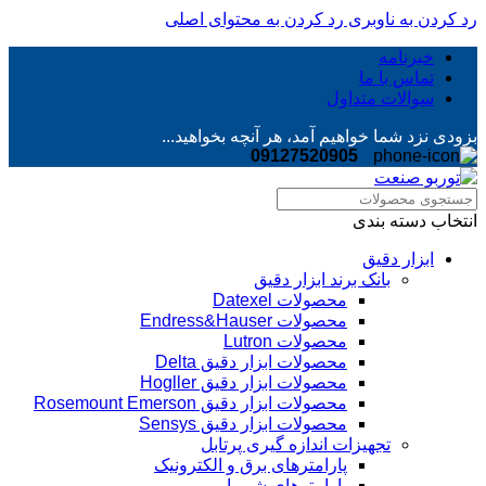
رد کردن به ناوبری
رد کردن به محتوای اصلی
خبرنامه
تماس با ما
سوالات متداول
بزودی نزد شما خواهیم آمد، هر آنچه بخواهید...
09127520905
انتخاب دسته بندی
ابزار دقیق
بانک برند ابزار دقیق
محصولات Datexel
محصولات Endress&Hauser
محصولات Lutron
محصولات ابزار دقیق Delta
محصولات ابزار دقیق Hogller
محصولات ابزار دقیق Rosemount Emerson
محصولات ابزار دقیق Sensys
تجهیزات اندازه گیری پرتابل
پارامترهای برق و الکترونیک
پارامترهای شیمیایی