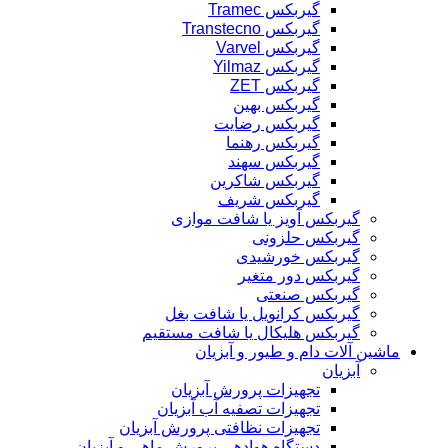
گیربکس Tramec
گیربکس Transtecno
گیربکس Varvel
گیربکس Yilmaz
گیربکس ZET
گیربکس بهین
گیربکس رضایت
گیربکس رهنما
گیربکس سهند
گیربکس شاکرین
گیربکس شریف
گیربکس آویز یا شافت موازی
گیربکس حلزونی
گیربکس خورشیدی
گیربکس دور متغیر
گیربکس صنعتی
گیربکس کرانویل یا شافت بغل
گیربکس هلیکال یا شافت مستقیم
ماشین آلات دام و طیور و آبزیان
آبزیان
تجهیزات پرورش آبزیان
تجهیزات تصفیه آب آبزیان
تجهیزات نظافتی پرورش آبزیان
دستگاه هوادهی پرورش ماهی و آبزیان