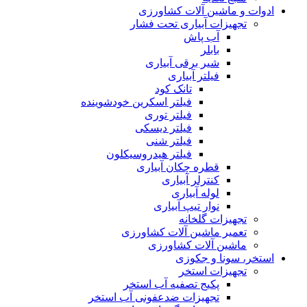
ادوات و ماشین آلات کشاورزی
تجهیزات آبیاری تحت فشار
آب پاش
بابلر
شیر برقی آبیاری
فیلتر آبیاری
تانک کود
فیلتر اسکرین خودشوینده
فیلتر توری
فیلتر دیسکی
فیلتر شنی
فیلتر هیدروسیکلون
قطره چکان آبیاری
کنترلر آبیاری
لوله آبیاری
نوار تیپ آبیاری
تجهیزات گلخانه
تعمیر ماشین آلات کشاورزی
ماشین آلات کشاورزی
استخر، سونا و جکوزی
تجهیزات استخر
پکیج تصفیه آب استخر
تجهیزات ضدعفونی آب استخر