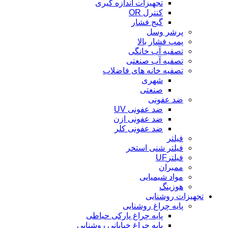
تجهیزات اندازه گیری
کنترل OR
گیج فشار
پرشر وسل
پمپ فشار بالا
تصفیه آب خانگی
تصفیه آب صنعتی
تصفیه خانه های فاضلاب
شهری
صنعتی
ضد عفونی
ضد عفونی UV
ضد عفونی ازن
ضد عفونی کلر
فیلتر
فیلتر شنی استخر
فیلترUF
ممبران
مواد شیمیایی
هوزینگ
تجهیزات روشنایی
پایه چراغ روشنایی
پایه چراغ پارکی حیاطی
پایه چراغ خیابانی روشنایی