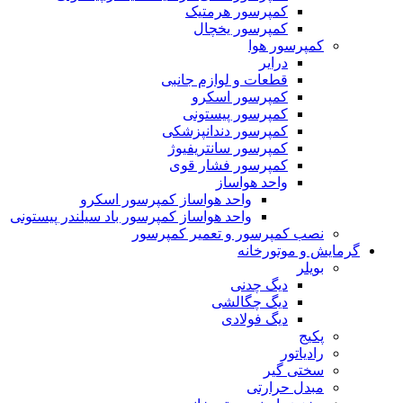
کمپرسور هرمتیک
کمپرسور یخچال
کمپرسور هوا
درایر
قطعات و لوازم جانبی
کمپرسور اسکرو
کمپرسور پیستونی
کمپرسور دندانپزشکی
کمپرسور سانتریفیوژ
کمپرسور فشار قوی
واحد هواساز
واحد هواساز کمپرسور اسکرو
واحد هواساز کمپرسور باد سیلندر پیستونی
نصب کمپرسور و تعمیر کمپرسور
گرمایش و موتورخانه
بویلر
دیگ چدنی
دیگ چگالشی
دیگ فولادی
پکیج
رادیاتور
سختی گیر
مبدل حرارتی