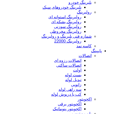
بلبرینگ خودرو
بلبرینگ خودروهای سبک
رولبرینگ
رولبرینگ استوانه ای
رولبرینگ بشکه ای
رولبرینگ سوزنی
رولبرینگ مخروطی
شماره فنی بلبرینگ و رولبرینگ
رولبرینگ 22000
کاسه نمد
پایپینگ
اتصالات
اتصالات رزوه ای
اتصالات ساکتی
اولت
بست لوله
تبدیل لوله
زانویی
سه راهی لوله
کپ یا درپوش لوله
اکچویتور
اکچویتور برقی
اکچویتور پنوماتیک
پایپ و تیوب