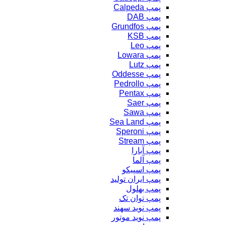
پمپ Calpeda
پمپ DAB
پمپ Grundfos
پمپ KSB
پمپ Leo
پمپ Lowara
پمپ Lutz
پمپ Oddesse
پمپ Pedrollo
پمپ Pentax
پمپ Saer
پمپ Sawa
پمپ Sea Land
پمپ Speroni
پمپ Stream
پمپ آبارا
پمپ آلما
پمپ اسپیکو
پمپ ایران تولید
پمپ بهلول
پمپ توان تک
پمپ نوید سهند
پمپ نوید موتور