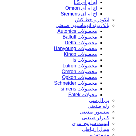
اچ ام آی LS
اچ ام آی Omron
اچ ام آی Siemens
انکودر و خط کش
بانک برند اتوماسیون صنعتی
محصولات Autonics
محصولات Balluff
محصولات Delta
محصولات Hanyoung
محصولات Kinco
محصولات ls
محصولات Lutron
محصولات Omron
محصولات Opkon
محصولات Schneider
محصولات simens
محولات Fatek
پی ال سی
رله صنعتی
سنسور صنعتی
کنترلر صنعتی
لیمیت سوئیچ امری
مبدل ارتباطی
منبع تغذیه