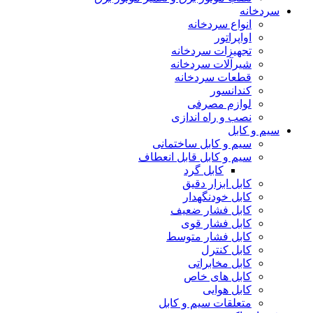
سردخانه
انواع سردخانه
اواپراتور
تجهیزات سردخانه
شیرآلات سردخانه
قطعات سردخانه
کندانسور
لوازم مصرفی
نصب و راه اندازی
سیم و کابل
سیم و کابل ساختمانی
سیم و کابل قابل انعطاف
کابل گرد
کابل ابزار دقیق
کابل خودنگهدار
کابل فشار ضعیف
کابل فشار قوی
کابل فشار متوسط
کابل کنترل
کابل مخابراتی
کابل های خاص
کابل هوایی
متعلقات سیم و کابل