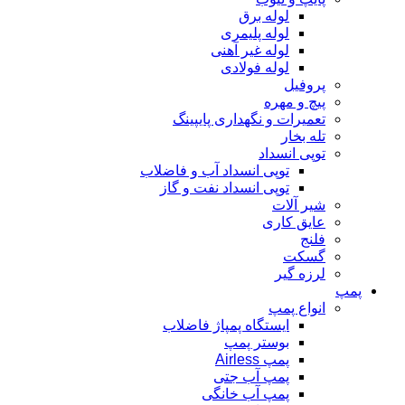
لوله برق
لوله پلیمری
لوله غیر آهنی
لوله فولادی
پروفیل
پیچ و مهره
تعمیرات و نگهداری پایپینگ
تله بخار
توپی انسداد
توپی انسداد آب و فاضلاب
توپی انسداد نفت و گاز
شیر آلات
عایق کاری
فلنج
گسکت
لرزه گیر
پمپ
انواع پمپ
ایستگاه پمپاژ فاضلاب
بوستر پمپ
پمپ Airless
پمپ آب جتی
پمپ آب خانگی