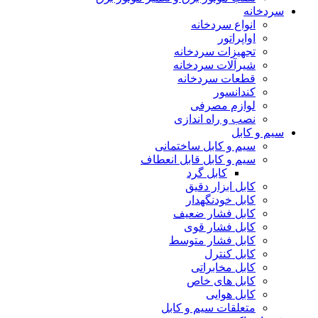
سردخانه
انواع سردخانه
اواپراتور
تجهیزات سردخانه
شیرآلات سردخانه
قطعات سردخانه
کندانسور
لوازم مصرفی
نصب و راه اندازی
سیم و کابل
سیم و کابل ساختمانی
سیم و کابل قابل انعطاف
کابل گرد
کابل ابزار دقیق
کابل خودنگهدار
کابل فشار ضعیف
کابل فشار قوی
کابل فشار متوسط
کابل کنترل
کابل مخابراتی
کابل های خاص
کابل هوایی
متعلقات سیم و کابل