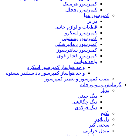
کمپرسور هرمتیک
کمپرسور یخچال
کمپرسور هوا
درایر
قطعات و لوازم جانبی
کمپرسور اسکرو
کمپرسور پیستونی
کمپرسور دندانپزشکی
کمپرسور سانتریفیوژ
کمپرسور فشار قوی
واحد هواساز
واحد هواساز کمپرسور اسکرو
واحد هواساز کمپرسور باد سیلندر پیستونی
نصب کمپرسور و تعمیر کمپرسور
گرمایش و موتورخانه
بویلر
دیگ چدنی
دیگ چگالشی
دیگ فولادی
پکیج
رادیاتور
سختی گیر
مبدل حرارتی