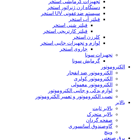
تجهیزات گرمایشی استخر
دستگاه ازن ژنراتور استخر
سیستم ضدعفونی UV استخر
فیلتر آب استخر
فیلتر شنی استخر
فیلتر کارتریجی استخر
کلرزن استخر
لوازم و تجهیزات جانبی استخر
جاروی استخر
تجهیزات سونا
گرمایش سونا
الکتروموتور
الکتروموتور ضد انفجار
الکتروموتور کولری
الکتروموتور معمولی
لوازم یدکی و جانبی الکتروموتور
نصب الکتروموتور و تعمیر الکتروموتور
بالابر
بالابر ثابت
بالابر متحرک
صفحه گردان
گاوصندوق آسانسوری
وینچ
برق صنعتی