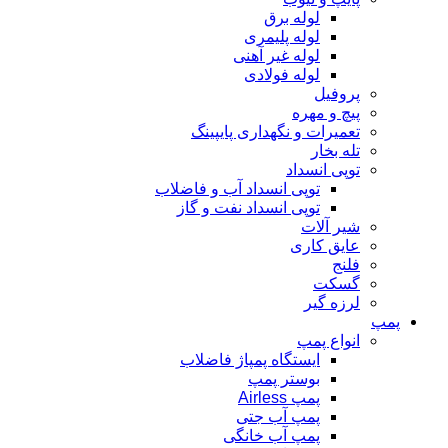
لوله برق
لوله پلیمری
لوله غیر آهنی
لوله فولادی
پروفیل
پیچ و مهره
تعمیرات و نگهداری پایپینگ
تله بخار
توپی انسداد
توپی انسداد آب و فاضلاب
توپی انسداد نفت و گاز
شیر آلات
عایق کاری
فلنج
گسکت
لرزه گیر
پمپ
انواع پمپ
ایستگاه پمپاژ فاضلاب
بوستر پمپ
پمپ Airless
پمپ آب جتی
پمپ آب خانگی