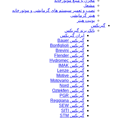
مخزن یا منبع موتورخانه
مشعل
نصب و تعمیر سیستم های گرمایشی و موتورخانه
هیتر گرمایشی
یونیت هیتر
گیربکس
بانک برند گیربکس
ایران گیربکس
گیربکس Bauer
گیربکس Bonfiglioli
گیربکس Brevini
گیربکس Flender
گیربکس Hydromec
گیربکس IMAK
گیربکس Lenze
گیربکس Motive
گیربکس Motovario
گیربکس Nord
گیربکس Oztekfen
گیربکس PGR
گیربکس Reggiana
گیربکس SEW
گیربکس SITI
گیربکس STM