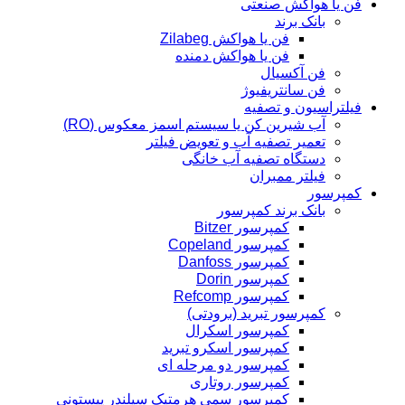
فن یا هواکش صنعتی
بانک برند
فن یا هواکش Zilabeg
فن یا هواکش دمنده
فن آکسیال
فن سانتریفیوژ
فیلتراسیون و تصفیه
آب شیرین کن یا سیستم اسمز معکوس (RO)
تعمیر تصفیه آب و تعویض فیلتر
دستگاه تصفیه آب خانگی
فیلتر ممبران
کمپرسور
بانک برند کمپرسور
کمپرسور Bitzer
کمپرسور Copeland
کمپرسور Danfoss
کمپرسور Dorin
کمپرسور Refcomp
کمپرسور تبرید (برودتی)
کمپرسور اسکرال
کمپرسور اسکرو تبرید
کمپرسور دو مرحله ای
کمپرسور روتاری
کمپرسور سمی هرمتیک سیلندر پیستونی