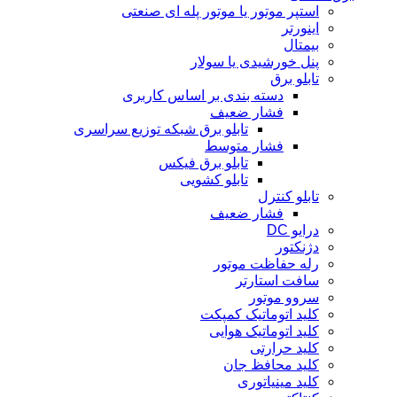
استپر موتور یا موتور پله ای صنعتی
اینورتر
بیمتال
پنل خورشیدی یا سولار
تابلو برق
دسته بندی بر اساس کاربری
فشار ضعیف
تابلو برق شبکه توزیع سراسری
فشار متوسط
تابلو برق فیکس
تابلو کشویی
تابلو کنترل
فشار ضعیف
درایو DC
دژنکتور
رله حفاظت موتور
سافت استارتر
سروو موتور
کلید اتوماتیک کمپکت
کلید اتوماتیک هوایی
کلید حرارتی
کلید محافظ جان
کلید مینیاتوری