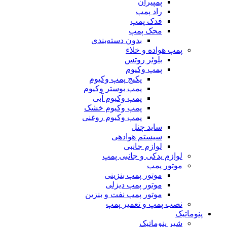
پمپیران
راد پمپ
فدک پمپ
محک پمپ
بدون دسته‌بندی
پمپ هواده و خلاء
بلوئر روتس
پمپ وکیوم
پکیج پمپ وکیوم
پمپ بوستر وکیوم
پمپ وکیوم آبی
پمپ وکیوم خشک
پمپ وکیوم روغنی
ساید چنل
سیستم هوادهی
لوازم جانبی
لوازم یدکی و جانبی پمپ
موتور پمپ
موتور پمپ بنزینی
موتور پمپ دیزلی
موتور پمپ نفت و بنزین
نصب پمپ و تعمیر پمپ
پنوماتیک
شیر پنوماتیک