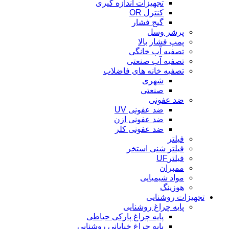
تجهیزات اندازه گیری
کنترل OR
گیج فشار
پرشر وسل
پمپ فشار بالا
تصفیه آب خانگی
تصفیه آب صنعتی
تصفیه خانه های فاضلاب
شهری
صنعتی
ضد عفونی
ضد عفونی UV
ضد عفونی ازن
ضد عفونی کلر
فیلتر
فیلتر شنی استخر
فیلترUF
ممبران
مواد شیمیایی
هوزینگ
تجهیزات روشنایی
پایه چراغ روشنایی
پایه چراغ پارکی حیاطی
پایه چراغ خیابانی روشنایی