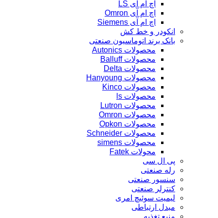
اچ ام آی LS
اچ ام آی Omron
اچ ام آی Siemens
انکودر و خط کش
بانک برند اتوماسیون صنعتی
محصولات Autonics
محصولات Balluff
محصولات Delta
محصولات Hanyoung
محصولات Kinco
محصولات ls
محصولات Lutron
محصولات Omron
محصولات Opkon
محصولات Schneider
محصولات simens
محولات Fatek
پی ال سی
رله صنعتی
سنسور صنعتی
کنترلر صنعتی
لیمیت سوئیچ امری
مبدل ارتباطی
منبع تغذیه