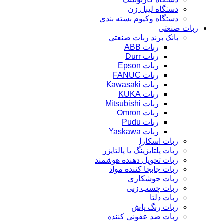
دستگاه لیبل زن
دستگاه وکیوم بسته بندی
ربات صنعتی
بانک برند ربات صنعتی
ربات ABB
ربات Durr
ربات Epson
ربات FANUC
ربات Kawasaki
ربات KUKA
ربات Mitsubishi
ربات Omron
ربات Pudu
ربات Yaskawa
ربات اسکارا
ربات پلتایزینگ یا پالتایزر
ربات تحویل دهنده هوشمند
ربات جابجا کننده مواد
ربات جوشکاری
ربات چسب زنی
ربات دلتا
ربات رنگ پاش
ربات ضد عفونی کننده