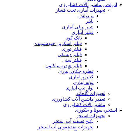
ادوات و ماشین آلات کشاورزی
تجهیزات آبیاری تحت فشار
آب پاش
بابلر
شیر برقی آبیاری
فیلتر آبیاری
تانک کود
فیلتر اسکرین خودشوینده
فیلتر توری
فیلتر دیسکی
فیلتر شنی
فیلتر هیدروسیکلون
قطره چکان آبیاری
کنترلر آبیاری
لوله آبیاری
نوار تیپ آبیاری
تجهیزات گلخانه
تعمیر ماشین آلات کشاورزی
ماشین آلات کشاورزی
استخر، سونا و جکوزی
تجهیزات استخر
پکیج تصفیه آب استخر
تجهیزات ضدعفونی آب استخر