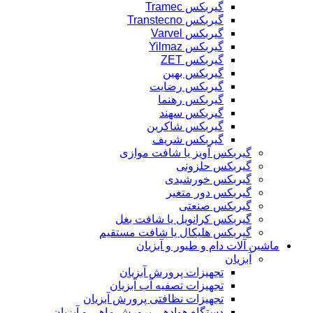
گیربکس Tramec
گیربکس Transtecno
گیربکس Varvel
گیربکس Yilmaz
گیربکس ZET
گیربکس بهین
گیربکس رضایت
گیربکس رهنما
گیربکس سهند
گیربکس شاکرین
گیربکس شریف
گیربکس آویز یا شافت موازی
گیربکس حلزونی
گیربکس خورشیدی
گیربکس دور متغیر
گیربکس صنعتی
گیربکس کرانویل یا شافت بغل
گیربکس هلیکال یا شافت مستقیم
ماشین آلات دام و طیور و آبزیان
آبزیان
تجهیزات پرورش آبزیان
تجهیزات تصفیه آب آبزیان
تجهیزات نظافتی پرورش آبزیان
دستگاه هوادهی پرورش ماهی و آبزیان