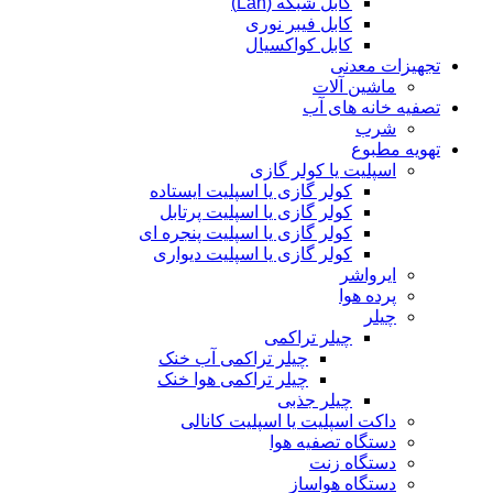
کابل شبکه (Lan)
کابل فیبر نوری
کابل کواکسیال
تجهیزات معدنی
ماشین آلات
تصفیه خانه های آب
شرب
تهویه مطبوع
اسپلیت یا کولر گازی
کولر گازی یا اسپلیت ایستاده
کولر گازی یا اسپلیت پرتابل
کولر گازی یا اسپلیت پنجره ای
کولر گازی یا اسپلیت دیواری
ایرواشر
پرده هوا
چیلر
چیلر تراکمی
چیلر تراکمی آب خنک
چیلر تراکمی هوا خنک
چیلر جذبی
داکت اسپلیت یا اسپلیت کانالی
دستگاه تصفیه هوا
دستگاه زنت
دستگاه هواساز