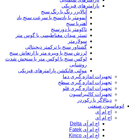
پارامترهای فیزیکی
آنالایزر رنگ یا رنگ سنج
آنمومتر یا بادسنج یا سرعت سنج باد
آهنربا سنج
تاکومتر یا دورسنج
تستر میدان مغناطیسی یا گوس متر
سولارمتر
گشتاور سنج یا ترکمتر دیجیتالی
لرزش سنج یا ویبره متر یا ارتعاش سنج
لوکس سنج یا لوکس متر یا سنجش شدت
روشنایی
مولتی فانکشن پارامترهای فیزیکی
تجهیزات اندازه گیری دما
تجهیزات اندازه گیری سطح
تجهیزات اندازه گیری فلو
تجهیزات کالیبراسیون
دیتالاگر یا رکوردر
اتوماسیون صنعتی
اچ ام آی
اچ ام آی
اچ ام آی Delta
اچ ام آی Fatek
اچ ام آی Kinco