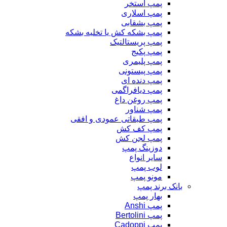
پمپ استخر
پمپ اسلاری
پمپ بشقابی
پمپ بشکه کش یا تخلیه بشکه
پمپ پریستالتیک
پمپ پکیج
پمپ پلیمری
پمپ پیستونی
پمپ دنده ای
پمپ دیافراگمی
پمپ روغن داغ
پمپ شناور
پمپ طبقاتی عمودی و افقی
پمپ کف کش
پمپ لجن کش
دوزینگ پمپ
سایر انواع
لوب پمپ
مونو پمپ
بانک برند پمپ
بهار پمپ
پمپ Anshi
پمپ Bertolini
پمپ Cadoppi