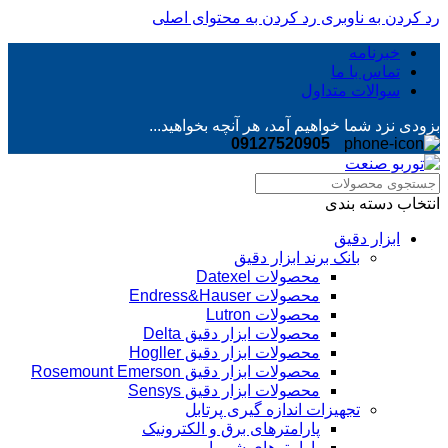
رد کردن به ناوبری
رد کردن به محتوای اصلی
خبرنامه
تماس با ما
سوالات متداول
بزودی نزد شما خواهیم آمد، هر آنچه بخواهید...
09127520905
انتخاب دسته بندی
ابزار دقیق
بانک برند ابزار دقیق
محصولات Datexel
محصولات Endress&Hauser
محصولات Lutron
محصولات ابزار دقیق Delta
محصولات ابزار دقیق Hogller
محصولات ابزار دقیق Rosemount Emerson
محصولات ابزار دقیق Sensys
تجهیزات اندازه گیری پرتابل
پارامترهای برق و الکترونیک
پارامترهای شیمیایی