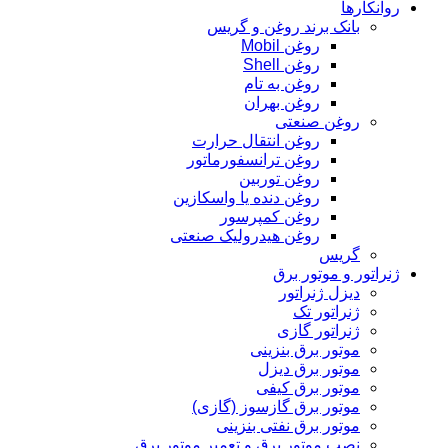
روانکارها
بانک برند روغن و گریس
روغن Mobil
روغن Shell
روغن به تام
روغن بهران
روغن صنعتی
روغن انتقال حرارت
روغن ترانسفورماتور
روغن توربین
روغن دنده یا واسکازین
روغن کمپرسور
روغن هیدرولیک صنعتی
گریس
ژنراتور و موتور برق
دیزل ژنراتور
ژنراتور تک
ژنراتور گازی
موتور برق بنزینی
موتور برق دیزل
موتور برق کیفی
موتور برق گازسوز (گازی)
موتور برق نفتی بنزینی
نصب موتور برق و تعمیر موتور برق