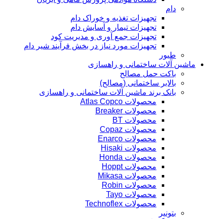
دام
تجهیزات تغذیه و خوراک دام
تجهیزات تیمار و آسایش دام
تجهیزات جمع آوری و مدیریت کود
تجهیزات مورد نیاز در بخش فرآیند شیر دام
طیور
ماشین آلات ساختمانی و راهسازی
باکت حمل مصالح
بالابر ساختمانی (مصالح)
بانک برند ماشین آلات ساختمانی و راهسازی
محصولات Atlas Copco
محصولات Breaker
محصولات BT
محصولات Copaz
محصولات Enarco
محصولات Hisaki
محصولات Honda
محصولات Hoppt
محصولات Mikasa
محصولات Robin
محصولات Tayo
محصولات Technoflex
بتونیر