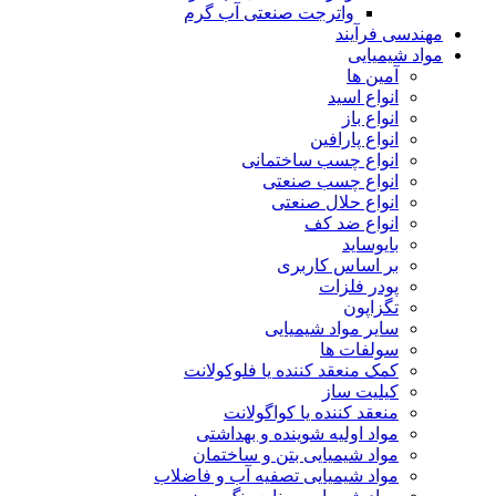
واترجت صنعتی آب گرم
مهندسی فرآیند
مواد شیمیایی
آمین ها
انواع اسید
انواع باز
انواع پارافین
انواع چسب ساختمانی
انواع چسب صنعتی
انواع حلال صنعتی
انواع ضد کف
بایوساید
بر اساس کاربری
پودر فلزات
تگزاپون
سایر مواد شیمیایی
سولفات ها
کمک منعقد کننده یا فلوکولانت
کیلیت ساز
منعقد کننده یا کواگولانت
مواد اولیه شوینده و بهداشتی
مواد شیمیایی بتن و ساختمان
مواد شیمیایی تصفیه آب و فاضلاب