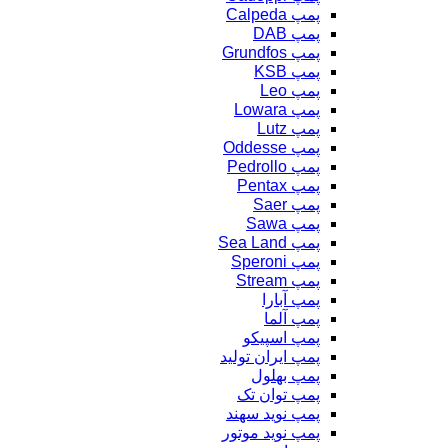
پمپ Calpeda
پمپ DAB
پمپ Grundfos
پمپ KSB
پمپ Leo
پمپ Lowara
پمپ Lutz
پمپ Oddesse
پمپ Pedrollo
پمپ Pentax
پمپ Saer
پمپ Sawa
پمپ Sea Land
پمپ Speroni
پمپ Stream
پمپ آبارا
پمپ آلما
پمپ اسپیکو
پمپ ایران تولید
پمپ بهلول
پمپ توان تک
پمپ نوید سهند
پمپ نوید موتور