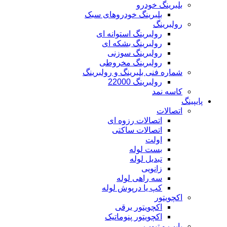
بلبرینگ خودرو
بلبرینگ خودروهای سبک
رولبرینگ
رولبرینگ استوانه ای
رولبرینگ بشکه ای
رولبرینگ سوزنی
رولبرینگ مخروطی
شماره فنی بلبرینگ و رولبرینگ
رولبرینگ 22000
کاسه نمد
پایپینگ
اتصالات
اتصالات رزوه ای
اتصالات ساکتی
اولت
بست لوله
تبدیل لوله
زانویی
سه راهی لوله
کپ یا درپوش لوله
اکچویتور
اکچویتور برقی
اکچویتور پنوماتیک
پایپ و تیوب