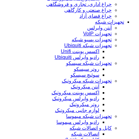
چراغ اداری، تجاری و فروشگاهی
چراغ صنعتی و کارگاهی
چراغ فضای آزاد
تجهیزات شبکه
آنتن وایرلس
تجهیزات VoIP
تجهیزات پسیو شبکه
تجهیزات شبکه Ubiquiti
اکسس پوینت Unifi
رادیو وایرلس Ubiquiti
تجهیزات شبکه سیسکو
روتر سیسکو
سوئیچ سیسکو
تجهیزات شبکه میکروتیک
آنتن میکروتیک
اکسس پوینت میکروتیک
رادیو وایرلس میکروتیک
روتر میکروتیک
لوازم جانبی میکروتیک
تجهیزات شبکه میموسا
رادیو وایرلس میموسا
کابل و اتصالات شبکه
اتصالات شبکه