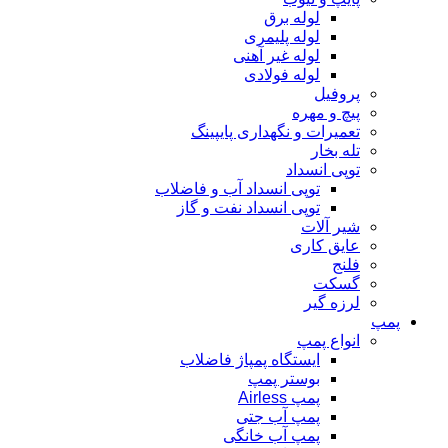
لوله برق
لوله پلیمری
لوله غیر آهنی
لوله فولادی
پروفیل
پیچ و مهره
تعمیرات و نگهداری پایپینگ
تله بخار
توپی انسداد
توپی انسداد آب و فاضلاب
توپی انسداد نفت و گاز
شیر آلات
عایق کاری
فلنج
گسکت
لرزه گیر
پمپ
انواع پمپ
ایستگاه پمپاژ فاضلاب
بوستر پمپ
پمپ Airless
پمپ آب جتی
پمپ آب خانگی