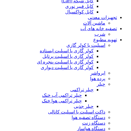
کابل شبکه (Lan)
کابل فیبر نوری
کابل کواکسیال
تجهیزات معدنی
ماشین آلات
تصفیه خانه های آب
شرب
تهویه مطبوع
اسپلیت یا کولر گازی
کولر گازی یا اسپلیت ایستاده
کولر گازی یا اسپلیت پرتابل
کولر گازی یا اسپلیت پنجره ای
کولر گازی یا اسپلیت دیواری
ایرواشر
پرده هوا
چیلر
چیلر تراکمی
چیلر تراکمی آب خنک
چیلر تراکمی هوا خنک
چیلر جذبی
داکت اسپلیت یا اسپلیت کانالی
دستگاه تصفیه هوا
دستگاه زنت
دستگاه هواساز