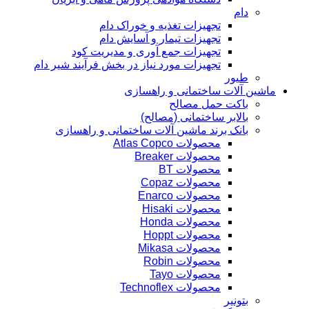
دام
تجهیزات تغذیه و خوراک دام
تجهیزات تیمار و آسایش دام
تجهیزات جمع آوری و مدیریت کود
تجهیزات مورد نیاز در بخش فرآیند شیر دام
طیور
ماشین آلات ساختمانی و راهسازی
باکت حمل مصالح
بالابر ساختمانی (مصالح)
بانک برند ماشین آلات ساختمانی و راهسازی
محصولات Atlas Copco
محصولات Breaker
محصولات BT
محصولات Copaz
محصولات Enarco
محصولات Hisaki
محصولات Honda
محصولات Hoppt
محصولات Mikasa
محصولات Robin
محصولات Tayo
محصولات Technoflex
بتونیر