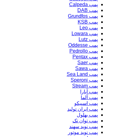
پمپ Calpeda
پمپ DAB
پمپ Grundfos
پمپ KSB
پمپ Leo
پمپ Lowara
پمپ Lutz
پمپ Oddesse
پمپ Pedrollo
پمپ Pentax
پمپ Saer
پمپ Sawa
پمپ Sea Land
پمپ Speroni
پمپ Stream
پمپ آبارا
پمپ آلما
پمپ اسپیکو
پمپ ایران تولید
پمپ بهلول
پمپ توان تک
پمپ نوید سهند
پمپ نوید موتور