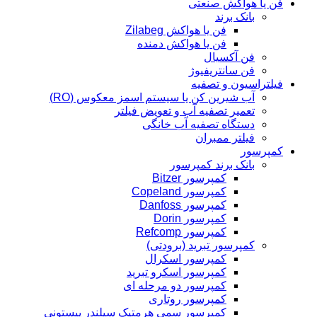
فن یا هواکش صنعتی
بانک برند
فن یا هواکش Zilabeg
فن یا هواکش دمنده
فن آکسیال
فن سانتریفیوژ
فیلتراسیون و تصفیه
آب شیرین کن یا سیستم اسمز معکوس (RO)
تعمیر تصفیه آب و تعویض فیلتر
دستگاه تصفیه آب خانگی
فیلتر ممبران
کمپرسور
بانک برند کمپرسور
کمپرسور Bitzer
کمپرسور Copeland
کمپرسور Danfoss
کمپرسور Dorin
کمپرسور Refcomp
کمپرسور تبرید (برودتی)
کمپرسور اسکرال
کمپرسور اسکرو تبرید
کمپرسور دو مرحله ای
کمپرسور روتاری
کمپرسور سمی هرمتیک سیلندر پیستونی