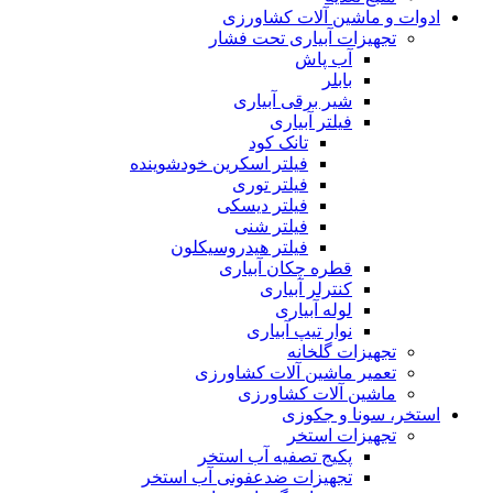
ادوات و ماشین آلات کشاورزی
تجهیزات آبیاری تحت فشار
آب پاش
بابلر
شیر برقی آبیاری
فیلتر آبیاری
تانک کود
فیلتر اسکرین خودشوینده
فیلتر توری
فیلتر دیسکی
فیلتر شنی
فیلتر هیدروسیکلون
قطره چکان آبیاری
کنترلر آبیاری
لوله آبیاری
نوار تیپ آبیاری
تجهیزات گلخانه
تعمیر ماشین آلات کشاورزی
ماشین آلات کشاورزی
استخر، سونا و جکوزی
تجهیزات استخر
پکیج تصفیه آب استخر
تجهیزات ضدعفونی آب استخر