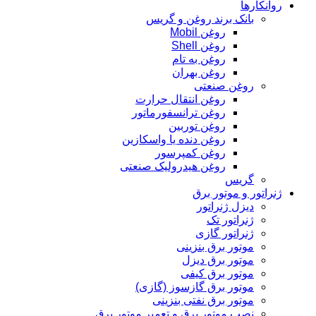
روانکارها
بانک برند روغن و گریس
روغن Mobil
روغن Shell
روغن به تام
روغن بهران
روغن صنعتی
روغن انتقال حرارت
روغن ترانسفورماتور
روغن توربین
روغن دنده یا واسکازین
روغن کمپرسور
روغن هیدرولیک صنعتی
گریس
ژنراتور و موتور برق
دیزل ژنراتور
ژنراتور تک
ژنراتور گازی
موتور برق بنزینی
موتور برق دیزل
موتور برق کیفی
موتور برق گازسوز (گازی)
موتور برق نفتی بنزینی
نصب موتور برق و تعمیر موتور برق