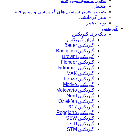
مخزن یا منبع موتورخانه
مشعل
نصب و تعمیر سیستم های گرمایشی و موتورخانه
هیتر گرمایشی
یونیت هیتر
گیربکس
بانک برند گیربکس
ایران گیربکس
گیربکس Bauer
گیربکس Bonfiglioli
گیربکس Brevini
گیربکس Flender
گیربکس Hydromec
گیربکس IMAK
گیربکس Lenze
گیربکس Motive
گیربکس Motovario
گیربکس Nord
گیربکس Oztekfen
گیربکس PGR
گیربکس Reggiana
گیربکس SEW
گیربکس SITI
گیربکس STM