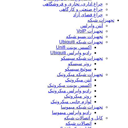
چراغ اداری، تجاری و فروشگاهی
چراغ صنعتی و کارگاهی
چراغ فضای آزاد
تجهیزات شبکه
آنتن وایرلس
تجهیزات VoIP
تجهیزات پسیو شبکه
تجهیزات شبکه Ubiquiti
اکسس پوینت Unifi
رادیو وایرلس Ubiquiti
تجهیزات شبکه سیسکو
روتر سیسکو
سوئیچ سیسکو
تجهیزات شبکه میکروتیک
آنتن میکروتیک
اکسس پوینت میکروتیک
رادیو وایرلس میکروتیک
روتر میکروتیک
لوازم جانبی میکروتیک
تجهیزات شبکه میموسا
رادیو وایرلس میموسا
کابل و اتصالات شبکه
اتصالات شبکه