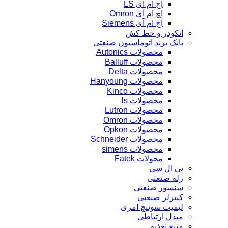
اچ ام آی LS
اچ ام آی Omron
اچ ام آی Siemens
انکودر و خط کش
بانک برند اتوماسیون صنعتی
محصولات Autonics
محصولات Balluff
محصولات Delta
محصولات Hanyoung
محصولات Kinco
محصولات ls
محصولات Lutron
محصولات Omron
محصولات Opkon
محصولات Schneider
محصولات simens
محولات Fatek
پی ال سی
رله صنعتی
سنسور صنعتی
کنترلر صنعتی
لیمیت سوئیچ امری
مبدل ارتباطی
منبع تغذیه