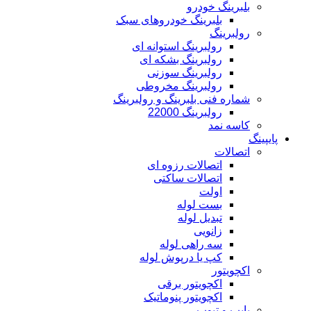
بلبرینگ خودرو
بلبرینگ خودروهای سبک
رولبرینگ
رولبرینگ استوانه ای
رولبرینگ بشکه ای
رولبرینگ سوزنی
رولبرینگ مخروطی
شماره فنی بلبرینگ و رولبرینگ
رولبرینگ 22000
کاسه نمد
پایپینگ
اتصالات
اتصالات رزوه ای
اتصالات ساکتی
اولت
بست لوله
تبدیل لوله
زانویی
سه راهی لوله
کپ یا درپوش لوله
اکچویتور
اکچویتور برقی
اکچویتور پنوماتیک
پایپ و تیوب