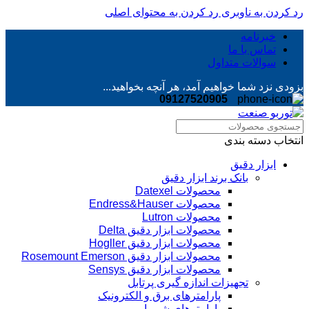
رد کردن به ناوبری
رد کردن به محتوای اصلی
خبرنامه
تماس با ما
سوالات متداول
بزودی نزد شما خواهیم آمد، هر آنچه بخواهید...
09127520905
انتخاب دسته بندی
ابزار دقیق
بانک برند ابزار دقیق
محصولات Datexel
محصولات Endress&Hauser
محصولات Lutron
محصولات ابزار دقیق Delta
محصولات ابزار دقیق Hogller
محصولات ابزار دقیق Rosemount Emerson
محصولات ابزار دقیق Sensys
تجهیزات اندازه گیری پرتابل
پارامترهای برق و الکترونیک
پارامترهای شیمیایی