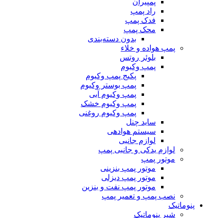
پمپیران
راد پمپ
فدک پمپ
محک پمپ
بدون دسته‌بندی
پمپ هواده و خلاء
بلوئر روتس
پمپ وکیوم
پکیج پمپ وکیوم
پمپ بوستر وکیوم
پمپ وکیوم آبی
پمپ وکیوم خشک
پمپ وکیوم روغنی
ساید چنل
سیستم هوادهی
لوازم جانبی
لوازم یدکی و جانبی پمپ
موتور پمپ
موتور پمپ بنزینی
موتور پمپ دیزلی
موتور پمپ نفت و بنزین
نصب پمپ و تعمیر پمپ
پنوماتیک
شیر پنوماتیک