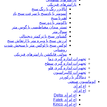
پارامترهای فیزیکی
آنالایزر رنگ یا رنگ سنج
آنمومتر یا بادسنج یا سرعت سنج باد
آهنربا سنج
تاکومتر یا دورسنج
تستر میدان مغناطیسی یا گوس متر
سولارمتر
گشتاور سنج یا ترکمتر دیجیتالی
لرزش سنج یا ویبره متر یا ارتعاش سنج
لوکس سنج یا لوکس متر یا سنجش شدت
روشنایی
مولتی فانکشن پارامترهای فیزیکی
تجهیزات اندازه گیری دما
تجهیزات اندازه گیری سطح
تجهیزات اندازه گیری فلو
تجهیزات کالیبراسیون
دیتالاگر یا رکوردر
اتوماسیون صنعتی
اچ ام آی
اچ ام آی
اچ ام آی Delta
اچ ام آی Fatek
اچ ام آی Kinco