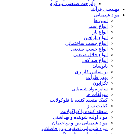
واترجت صنعتی آب گرم
مهندسی فرآیند
مواد شیمیایی
آمین ها
انواع اسید
انواع باز
انواع پارافین
انواع چسب ساختمانی
انواع چسب صنعتی
انواع حلال صنعتی
انواع ضد کف
بایوساید
بر اساس کاربری
پودر فلزات
تگزاپون
سایر مواد شیمیایی
سولفات ها
کمک منعقد کننده یا فلوکولانت
کیلیت ساز
منعقد کننده یا کواگولانت
مواد اولیه شوینده و بهداشتی
مواد شیمیایی بتن و ساختمان
مواد شیمیایی تصفیه آب و فاضلاب