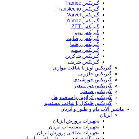
گیربکس Tramec
گیربکس Transtecno
گیربکس Varvel
گیربکس Yilmaz
گیربکس ZET
گیربکس بهین
گیربکس رضایت
گیربکس رهنما
گیربکس سهند
گیربکس شاکرین
گیربکس شریف
گیربکس آویز یا شافت موازی
گیربکس حلزونی
گیربکس خورشیدی
گیربکس دور متغیر
گیربکس صنعتی
گیربکس کرانویل یا شافت بغل
گیربکس هلیکال یا شافت مستقیم
ماشین آلات دام و طیور و آبزیان
آبزیان
تجهیزات پرورش آبزیان
تجهیزات تصفیه آب آبزیان
تجهیزات نظافتی پرورش آبزیان
دستگاه هوادهی پرورش ماهی و آبزیان