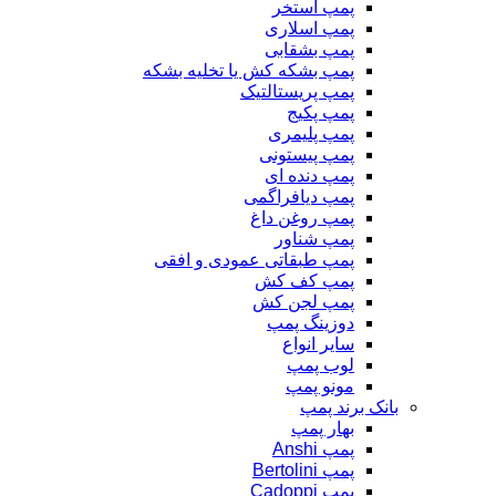
پمپ استخر
پمپ اسلاری
پمپ بشقابی
پمپ بشکه کش یا تخلیه بشکه
پمپ پریستالتیک
پمپ پکیج
پمپ پلیمری
پمپ پیستونی
پمپ دنده ای
پمپ دیافراگمی
پمپ روغن داغ
پمپ شناور
پمپ طبقاتی عمودی و افقی
پمپ کف کش
پمپ لجن کش
دوزینگ پمپ
سایر انواع
لوب پمپ
مونو پمپ
بانک برند پمپ
بهار پمپ
پمپ Anshi
پمپ Bertolini
پمپ Cadoppi