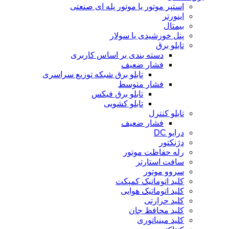
استپر موتور یا موتور پله ای صنعتی
اینورتر
بیمتال
پنل خورشیدی یا سولار
تابلو برق
دسته بندی بر اساس کاربری
فشار ضعیف
تابلو برق شبکه توزیع سراسری
فشار متوسط
تابلو برق فیکس
تابلو کشویی
تابلو کنترل
فشار ضعیف
درایو DC
دژنکتور
رله حفاظت موتور
سافت استارتر
سروو موتور
کلید اتوماتیک کمپکت
کلید اتوماتیک هوایی
کلید حرارتی
کلید محافظ جان
کلید مینیاتوری