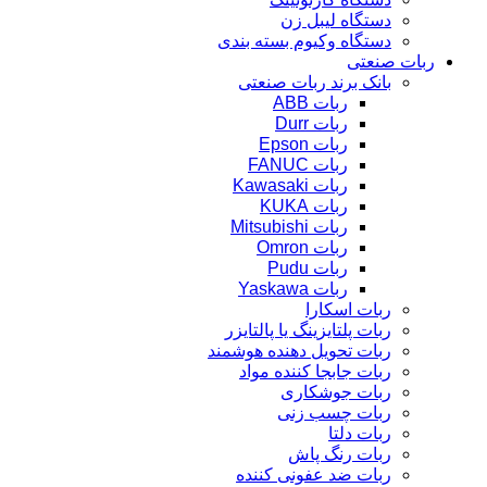
دستگاه لیبل زن
دستگاه وکیوم بسته بندی
ربات صنعتی
بانک برند ربات صنعتی
ربات ABB
ربات Durr
ربات Epson
ربات FANUC
ربات Kawasaki
ربات KUKA
ربات Mitsubishi
ربات Omron
ربات Pudu
ربات Yaskawa
ربات اسکارا
ربات پلتایزینگ یا پالتایزر
ربات تحویل دهنده هوشمند
ربات جابجا کننده مواد
ربات جوشکاری
ربات چسب زنی
ربات دلتا
ربات رنگ پاش
ربات ضد عفونی کننده