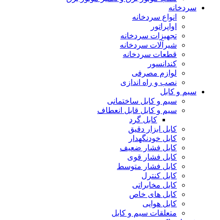
سردخانه
انواع سردخانه
اواپراتور
تجهیزات سردخانه
شیرآلات سردخانه
قطعات سردخانه
کندانسور
لوازم مصرفی
نصب و راه اندازی
سیم و کابل
سیم و کابل ساختمانی
سیم و کابل قابل انعطاف
کابل گرد
کابل ابزار دقیق
کابل خودنگهدار
کابل فشار ضعیف
کابل فشار قوی
کابل فشار متوسط
کابل کنترل
کابل مخابراتی
کابل های خاص
کابل هوایی
متعلقات سیم و کابل