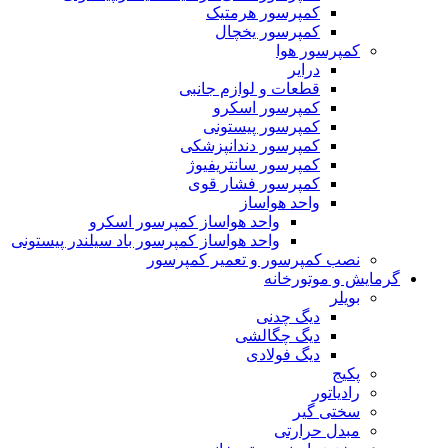
کمپرسور هرمتیک
کمپرسور یخچال
کمپرسور هوا
درایر
قطعات و لوازم جانبی
کمپرسور اسکرو
کمپرسور پیستونی
کمپرسور دندانپزشکی
کمپرسور سانتریفیوژ
کمپرسور فشار قوی
واحد هواساز
واحد هواساز کمپرسور اسکرو
واحد هواساز کمپرسور باد سیلندر پیستونی
نصب کمپرسور و تعمیر کمپرسور
گرمایش و موتورخانه
بویلر
دیگ چدنی
دیگ چگالشی
دیگ فولادی
پکیج
رادیاتور
سختی گیر
مبدل حرارتی