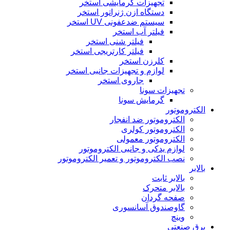
تجهیزات گرمایشی استخر
دستگاه ازن ژنراتور استخر
سیستم ضدعفونی UV استخر
فیلتر آب استخر
فیلتر شنی استخر
فیلتر کارتریجی استخر
کلرزن استخر
لوازم و تجهیزات جانبی استخر
جاروی استخر
تجهیزات سونا
گرمایش سونا
الکتروموتور
الکتروموتور ضد انفجار
الکتروموتور کولری
الکتروموتور معمولی
لوازم یدکی و جانبی الکتروموتور
نصب الکتروموتور و تعمیر الکتروموتور
بالابر
بالابر ثابت
بالابر متحرک
صفحه گردان
گاوصندوق آسانسوری
وینچ
برق صنعتی