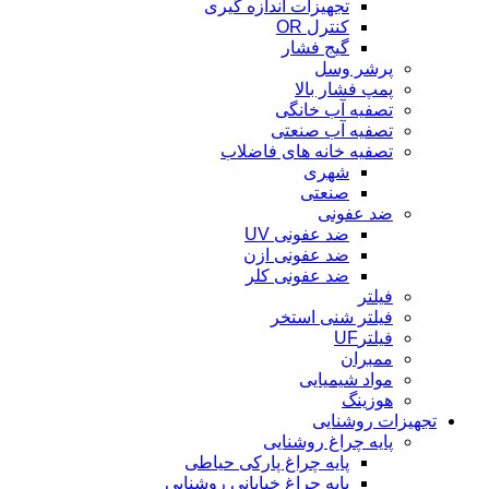
تجهیزات اندازه گیری
کنترل OR
گیج فشار
پرشر وسل
پمپ فشار بالا
تصفیه آب خانگی
تصفیه آب صنعتی
تصفیه خانه های فاضلاب
شهری
صنعتی
ضد عفونی
ضد عفونی UV
ضد عفونی ازن
ضد عفونی کلر
فیلتر
فیلتر شنی استخر
فیلترUF
ممبران
مواد شیمیایی
هوزینگ
تجهیزات روشنایی
پایه چراغ روشنایی
پایه چراغ پارکی حیاطی
پایه چراغ خیابانی روشنایی