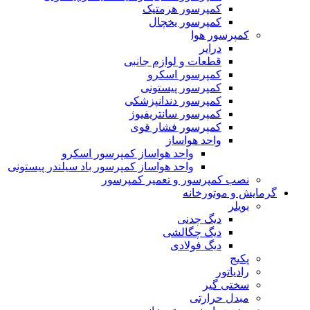
کمپرسور هرمتیک
کمپرسور یخچال
کمپرسور هوا
درایر
قطعات و لوازم جانبی
کمپرسور اسکرو
کمپرسور پیستونی
کمپرسور دندانپزشکی
کمپرسور سانتریفیوژ
کمپرسور فشار قوی
واحد هواساز
واحد هواساز کمپرسور اسکرو
واحد هواساز کمپرسور باد سیلندر پیستونی
نصب کمپرسور و تعمیر کمپرسور
گرمایش و موتورخانه
بویلر
دیگ چدنی
دیگ چگالشی
دیگ فولادی
پکیج
رادیاتور
سختی گیر
مبدل حرارتی