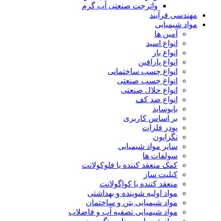
واترجت صنعتی آب گرم
مهندسی فرآیند
مواد شیمیایی
آمین ها
انواع اسید
انواع باز
انواع پارافین
انواع چسب ساختمانی
انواع چسب صنعتی
انواع حلال صنعتی
انواع ضد کف
بایوساید
بر اساس کاربری
پودر فلزات
تگزاپون
سایر مواد شیمیایی
سولفات ها
کمک منعقد کننده یا فلوکولانت
کیلیت ساز
منعقد کننده یا کواگولانت
مواد اولیه شوینده و بهداشتی
مواد شیمیایی بتن و ساختمان
مواد شیمیایی تصفیه آب و فاضلاب