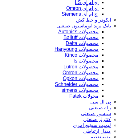
اچ ام آی LS
اچ ام آی Omron
اچ ام آی Siemens
انکودر و خط کش
بانک برند اتوماسیون صنعتی
محصولات Autonics
محصولات Balluff
محصولات Delta
محصولات Hanyoung
محصولات Kinco
محصولات ls
محصولات Lutron
محصولات Omron
محصولات Opkon
محصولات Schneider
محصولات simens
محولات Fatek
پی ال سی
رله صنعتی
سنسور صنعتی
کنترلر صنعتی
لیمیت سوئیچ امری
مبدل ارتباطی
منبع تغذیه