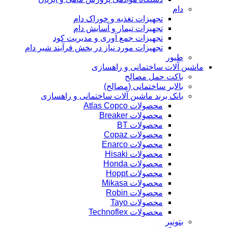
دام
تجهیزات تغذیه و خوراک دام
تجهیزات تیمار و آسایش دام
تجهیزات جمع آوری و مدیریت کود
تجهیزات مورد نیاز در بخش فرآیند شیر دام
طیور
ماشین آلات ساختمانی و راهسازی
باکت حمل مصالح
بالابر ساختمانی (مصالح)
بانک برند ماشین آلات ساختمانی و راهسازی
محصولات Atlas Copco
محصولات Breaker
محصولات BT
محصولات Copaz
محصولات Enarco
محصولات Hisaki
محصولات Honda
محصولات Hoppt
محصولات Mikasa
محصولات Robin
محصولات Tayo
محصولات Technoflex
بتونیر