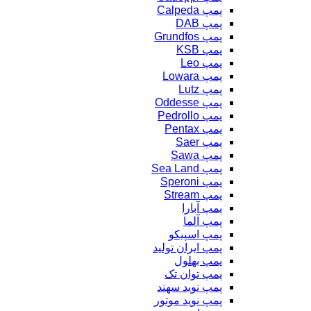
پمپ Calpeda
پمپ DAB
پمپ Grundfos
پمپ KSB
پمپ Leo
پمپ Lowara
پمپ Lutz
پمپ Oddesse
پمپ Pedrollo
پمپ Pentax
پمپ Saer
پمپ Sawa
پمپ Sea Land
پمپ Speroni
پمپ Stream
پمپ آبارا
پمپ آلما
پمپ اسپیکو
پمپ ایران تولید
پمپ بهلول
پمپ توان تک
پمپ نوید سهند
پمپ نوید موتور