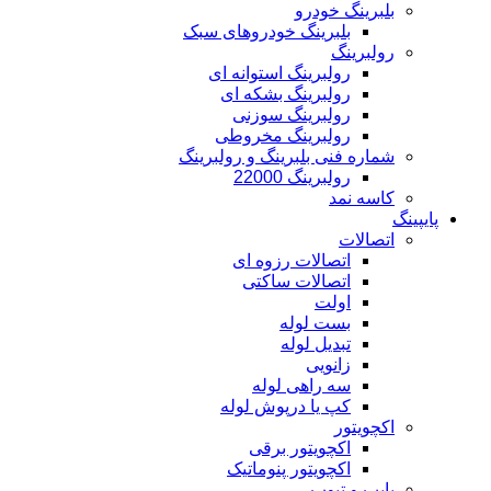
بلبرینگ خودرو
بلبرینگ خودروهای سبک
رولبرینگ
رولبرینگ استوانه ای
رولبرینگ بشکه ای
رولبرینگ سوزنی
رولبرینگ مخروطی
شماره فنی بلبرینگ و رولبرینگ
رولبرینگ 22000
کاسه نمد
پایپینگ
اتصالات
اتصالات رزوه ای
اتصالات ساکتی
اولت
بست لوله
تبدیل لوله
زانویی
سه راهی لوله
کپ یا درپوش لوله
اکچویتور
اکچویتور برقی
اکچویتور پنوماتیک
پایپ و تیوب