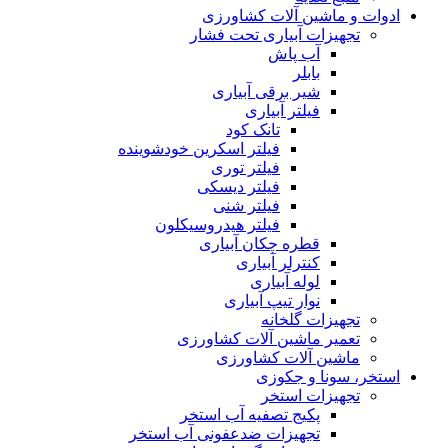
ادوات و ماشین آلات کشاورزی
تجهیزات آبیاری تحت فشار
آب پاش
بابلر
شیر برقی آبیاری
فیلتر آبیاری
تانک کود
فیلتر اسکرین خودشوینده
فیلتر توری
فیلتر دیسکی
فیلتر شنی
فیلتر هیدروسیکلون
قطره چکان آبیاری
کنترلر آبیاری
لوله آبیاری
نوار تیپ آبیاری
تجهیزات گلخانه
تعمیر ماشین آلات کشاورزی
ماشین آلات کشاورزی
استخر، سونا و جکوزی
تجهیزات استخر
پکیج تصفیه آب استخر
تجهیزات ضدعفونی آب استخر