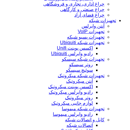
چراغ اداری، تجاری و فروشگاهی
چراغ صنعتی و کارگاهی
چراغ فضای آزاد
تجهیزات شبکه
آنتن وایرلس
تجهیزات VoIP
تجهیزات پسیو شبکه
تجهیزات شبکه Ubiquiti
اکسس پوینت Unifi
رادیو وایرلس Ubiquiti
تجهیزات شبکه سیسکو
روتر سیسکو
سوئیچ سیسکو
تجهیزات شبکه میکروتیک
آنتن میکروتیک
اکسس پوینت میکروتیک
رادیو وایرلس میکروتیک
روتر میکروتیک
لوازم جانبی میکروتیک
تجهیزات شبکه میموسا
رادیو وایرلس میموسا
کابل و اتصالات شبکه
اتصالات شبکه