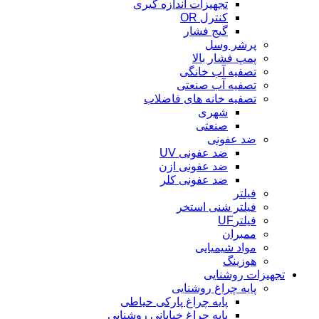
تجهیزات اندازه گیری
کنترل OR
گیج فشار
پرشر وسل
پمپ فشار بالا
تصفیه آب خانگی
تصفیه آب صنعتی
تصفیه خانه های فاضلاب
شهری
صنعتی
ضد عفونی
ضد عفونی UV
ضد عفونی ازن
ضد عفونی کلر
فیلتر
فیلتر شنی استخر
فیلترUF
ممبران
مواد شیمیایی
هوزینگ
تجهیزات روشنایی
پایه چراغ روشنایی
پایه چراغ پارکی حیاطی
پایه چراغ خیابانی روشنایی