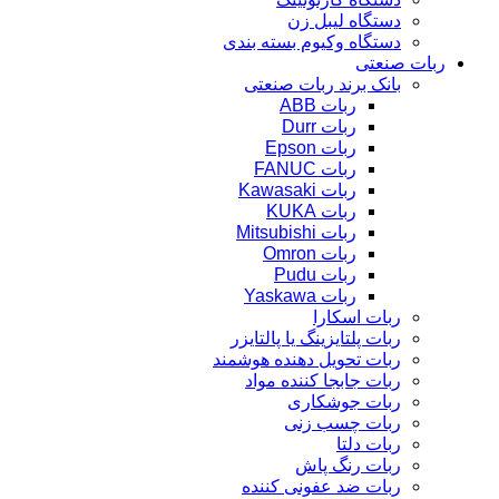
دستگاه لیبل زن
دستگاه وکیوم بسته بندی
ربات صنعتی
بانک برند ربات صنعتی
ربات ABB
ربات Durr
ربات Epson
ربات FANUC
ربات Kawasaki
ربات KUKA
ربات Mitsubishi
ربات Omron
ربات Pudu
ربات Yaskawa
ربات اسکارا
ربات پلتایزینگ یا پالتایزر
ربات تحویل دهنده هوشمند
ربات جابجا کننده مواد
ربات جوشکاری
ربات چسب زنی
ربات دلتا
ربات رنگ پاش
ربات ضد عفونی کننده