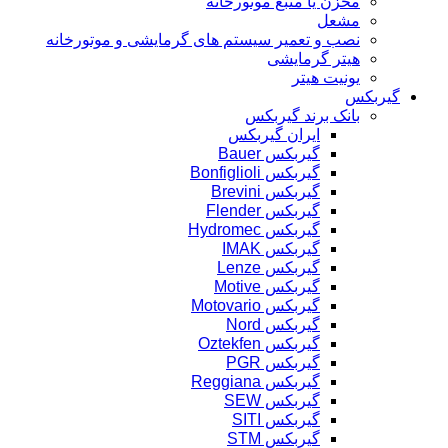
مخزن یا منبع موتورخانه
مشعل
نصب و تعمیر سیستم های گرمایشی و موتورخانه
هیتر گرمایشی
یونیت هیتر
گیربکس
بانک برند گیربکس
ایران گیربکس
گیربکس Bauer
گیربکس Bonfiglioli
گیربکس Brevini
گیربکس Flender
گیربکس Hydromec
گیربکس IMAK
گیربکس Lenze
گیربکس Motive
گیربکس Motovario
گیربکس Nord
گیربکس Oztekfen
گیربکس PGR
گیربکس Reggiana
گیربکس SEW
گیربکس SITI
گیربکس STM