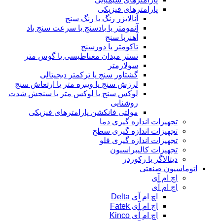
پارامترهای فیزیکی
آنالایزر رنگ یا رنگ سنج
آنمومتر یا بادسنج یا سرعت سنج باد
آهنربا سنج
تاکومتر یا دورسنج
تستر میدان مغناطیسی یا گوس متر
سولارمتر
گشتاور سنج یا ترکمتر دیجیتالی
لرزش سنج یا ویبره متر یا ارتعاش سنج
لوکس سنج یا لوکس متر یا سنجش شدت
روشنایی
مولتی فانکشن پارامترهای فیزیکی
تجهیزات اندازه گیری دما
تجهیزات اندازه گیری سطح
تجهیزات اندازه گیری فلو
تجهیزات کالیبراسیون
دیتالاگر یا رکوردر
اتوماسیون صنعتی
اچ ام آی
اچ ام آی
اچ ام آی Delta
اچ ام آی Fatek
اچ ام آی Kinco