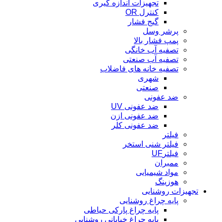
تجهیزات اندازه گیری
کنترل OR
گیج فشار
پرشر وسل
پمپ فشار بالا
تصفیه آب خانگی
تصفیه آب صنعتی
تصفیه خانه های فاضلاب
شهری
صنعتی
ضد عفونی
ضد عفونی UV
ضد عفونی ازن
ضد عفونی کلر
فیلتر
فیلتر شنی استخر
فیلترUF
ممبران
مواد شیمیایی
هوزینگ
تجهیزات روشنایی
پایه چراغ روشنایی
پایه چراغ پارکی حیاطی
پایه چراغ خیابانی روشنایی