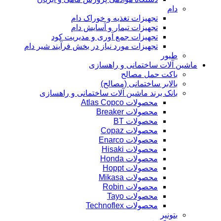
دام
تجهیزات تغذیه و خوراک دام
تجهیزات تیمار و آسایش دام
تجهیزات جمع آوری و مدیریت کود
تجهیزات مورد نیاز در بخش فرآیند شیر دام
طیور
ماشین آلات ساختمانی و راهسازی
باکت حمل مصالح
بالابر ساختمانی (مصالح)
بانک برند ماشین آلات ساختمانی و راهسازی
محصولات Atlas Copco
محصولات Breaker
محصولات BT
محصولات Copaz
محصولات Enarco
محصولات Hisaki
محصولات Honda
محصولات Hoppt
محصولات Mikasa
محصولات Robin
محصولات Tayo
محصولات Technoflex
بتونیر