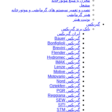
مخزن یا منبع موتورخانه
مشعل
نصب و تعمیر سیستم های گرمایشی و موتورخانه
هیتر گرمایشی
یونیت هیتر
گیربکس
بانک برند گیربکس
ایران گیربکس
گیربکس Bauer
گیربکس Bonfiglioli
گیربکس Brevini
گیربکس Flender
گیربکس Hydromec
گیربکس IMAK
گیربکس Lenze
گیربکس Motive
گیربکس Motovario
گیربکس Nord
گیربکس Oztekfen
گیربکس PGR
گیربکس Reggiana
گیربکس SEW
گیربکس SITI
گیربکس STM