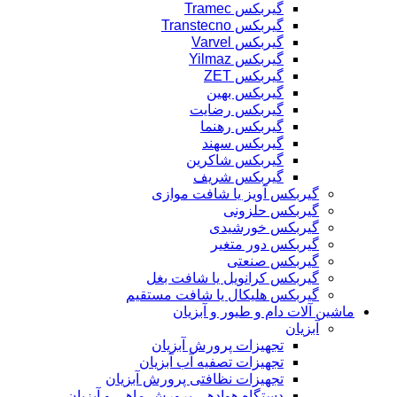
گیربکس Tramec
گیربکس Transtecno
گیربکس Varvel
گیربکس Yilmaz
گیربکس ZET
گیربکس بهین
گیربکس رضایت
گیربکس رهنما
گیربکس سهند
گیربکس شاکرین
گیربکس شریف
گیربکس آویز یا شافت موازی
گیربکس حلزونی
گیربکس خورشیدی
گیربکس دور متغیر
گیربکس صنعتی
گیربکس کرانویل یا شافت بغل
گیربکس هلیکال یا شافت مستقیم
ماشین آلات دام و طیور و آبزیان
آبزیان
تجهیزات پرورش آبزیان
تجهیزات تصفیه آب آبزیان
تجهیزات نظافتی پرورش آبزیان
دستگاه هوادهی پرورش ماهی و آبزیان