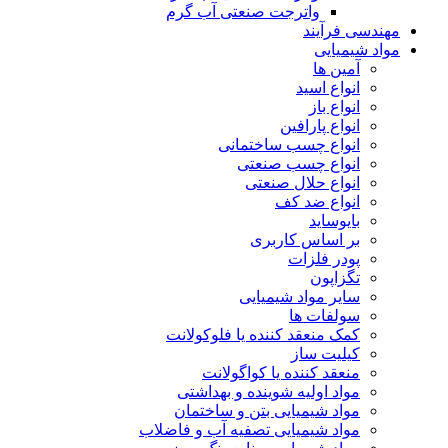
واترجت صنعتی آب گرم
مهندسی فرآیند
مواد شیمیایی
آمین ها
انواع اسید
انواع باز
انواع پارافین
انواع چسب ساختمانی
انواع چسب صنعتی
انواع حلال صنعتی
انواع ضد کف
بایوساید
بر اساس کاربری
پودر فلزات
تگزاپون
سایر مواد شیمیایی
سولفات ها
کمک منعقد کننده یا فلوکولانت
کیلیت ساز
منعقد کننده یا کواگولانت
مواد اولیه شوینده و بهداشتی
مواد شیمیایی بتن و ساختمان
مواد شیمیایی تصفیه آب و فاضلاب