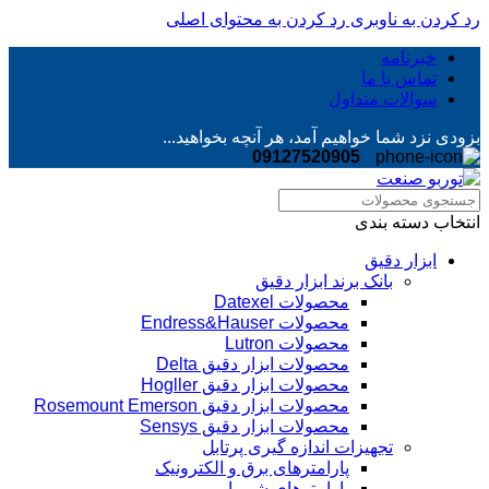
رد کردن به ناوبری
رد کردن به محتوای اصلی
خبرنامه
تماس با ما
سوالات متداول
بزودی نزد شما خواهیم آمد، هر آنچه بخواهید...
09127520905
انتخاب دسته بندی
ابزار دقیق
بانک برند ابزار دقیق
محصولات Datexel
محصولات Endress&Hauser
محصولات Lutron
محصولات ابزار دقیق Delta
محصولات ابزار دقیق Hogller
محصولات ابزار دقیق Rosemount Emerson
محصولات ابزار دقیق Sensys
تجهیزات اندازه گیری پرتابل
پارامترهای برق و الکترونیک
پارامترهای شیمیایی