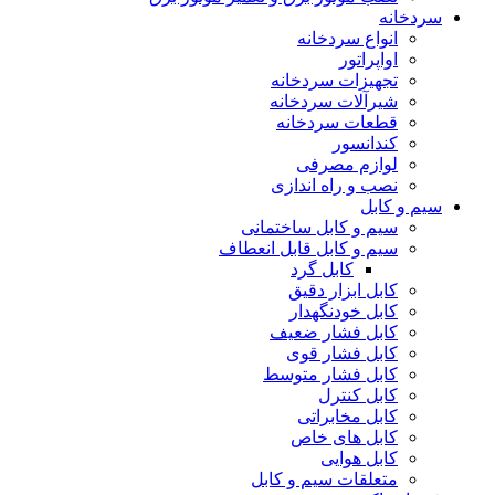
سردخانه
انواع سردخانه
اواپراتور
تجهیزات سردخانه
شیرآلات سردخانه
قطعات سردخانه
کندانسور
لوازم مصرفی
نصب و راه اندازی
سیم و کابل
سیم و کابل ساختمانی
سیم و کابل قابل انعطاف
کابل گرد
کابل ابزار دقیق
کابل خودنگهدار
کابل فشار ضعیف
کابل فشار قوی
کابل فشار متوسط
کابل کنترل
کابل مخابراتی
کابل های خاص
کابل هوایی
متعلقات سیم و کابل