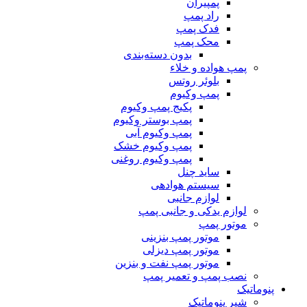
پمپیران
راد پمپ
فدک پمپ
محک پمپ
بدون دسته‌بندی
پمپ هواده و خلاء
بلوئر روتس
پمپ وکیوم
پکیج پمپ وکیوم
پمپ بوستر وکیوم
پمپ وکیوم آبی
پمپ وکیوم خشک
پمپ وکیوم روغنی
ساید چنل
سیستم هوادهی
لوازم جانبی
لوازم یدکی و جانبی پمپ
موتور پمپ
موتور پمپ بنزینی
موتور پمپ دیزلی
موتور پمپ نفت و بنزین
نصب پمپ و تعمیر پمپ
پنوماتیک
شیر پنوماتیک