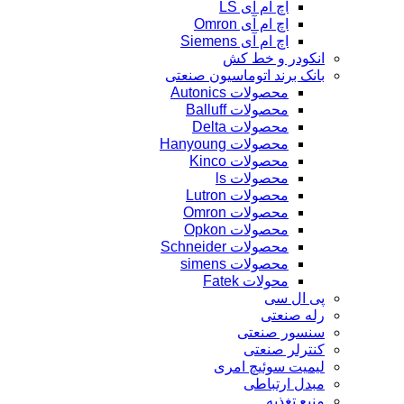
اچ ام آی LS
اچ ام آی Omron
اچ ام آی Siemens
انکودر و خط کش
بانک برند اتوماسیون صنعتی
محصولات Autonics
محصولات Balluff
محصولات Delta
محصولات Hanyoung
محصولات Kinco
محصولات ls
محصولات Lutron
محصولات Omron
محصولات Opkon
محصولات Schneider
محصولات simens
محولات Fatek
پی ال سی
رله صنعتی
سنسور صنعتی
کنترلر صنعتی
لیمیت سوئیچ امری
مبدل ارتباطی
منبع تغذیه