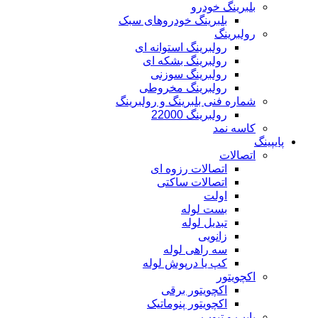
بلبرینگ خودرو
بلبرینگ خودروهای سبک
رولبرینگ
رولبرینگ استوانه ای
رولبرینگ بشکه ای
رولبرینگ سوزنی
رولبرینگ مخروطی
شماره فنی بلبرینگ و رولبرینگ
رولبرینگ 22000
کاسه نمد
پایپینگ
اتصالات
اتصالات رزوه ای
اتصالات ساکتی
اولت
بست لوله
تبدیل لوله
زانویی
سه راهی لوله
کپ یا درپوش لوله
اکچویتور
اکچویتور برقی
اکچویتور پنوماتیک
پایپ و تیوب