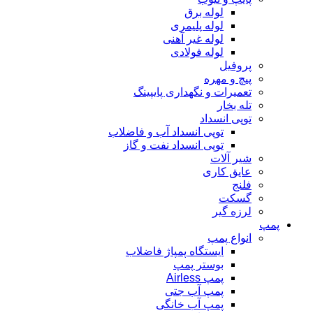
لوله برق
لوله پلیمری
لوله غیر آهنی
لوله فولادی
پروفیل
پیچ و مهره
تعمیرات و نگهداری پایپینگ
تله بخار
توپی انسداد
توپی انسداد آب و فاضلاب
توپی انسداد نفت و گاز
شیر آلات
عایق کاری
فلنج
گسکت
لرزه گیر
پمپ
انواع پمپ
ایستگاه پمپاژ فاضلاب
بوستر پمپ
پمپ Airless
پمپ آب جتی
پمپ آب خانگی