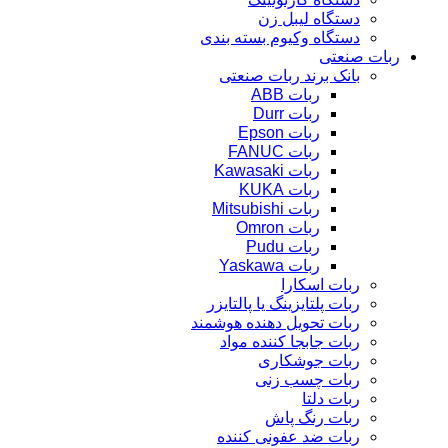
دستگاه لیبل زن
دستگاه وکیوم بسته بندی
ربات صنعتی
بانک برند ربات صنعتی
ربات ABB
ربات Durr
ربات Epson
ربات FANUC
ربات Kawasaki
ربات KUKA
ربات Mitsubishi
ربات Omron
ربات Pudu
ربات Yaskawa
ربات اسکارا
ربات پلتایزینگ یا پالتایزر
ربات تحویل دهنده هوشمند
ربات جابجا کننده مواد
ربات جوشکاری
ربات چسب زنی
ربات دلتا
ربات رنگ پاش
ربات ضد عفونی کننده