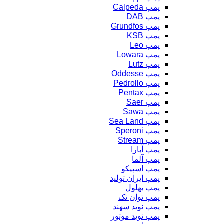
پمپ Calpeda
پمپ DAB
پمپ Grundfos
پمپ KSB
پمپ Leo
پمپ Lowara
پمپ Lutz
پمپ Oddesse
پمپ Pedrollo
پمپ Pentax
پمپ Saer
پمپ Sawa
پمپ Sea Land
پمپ Speroni
پمپ Stream
پمپ آبارا
پمپ آلما
پمپ اسپیکو
پمپ ایران تولید
پمپ بهلول
پمپ توان تک
پمپ نوید سهند
پمپ نوید موتور