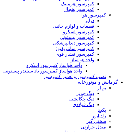
کمپرسور هرمتیک
کمپرسور یخچال
کمپرسور هوا
درایر
قطعات و لوازم جانبی
کمپرسور اسکرو
کمپرسور پیستونی
کمپرسور دندانپزشکی
کمپرسور سانتریفیوژ
کمپرسور فشار قوی
واحد هواساز
واحد هواساز کمپرسور اسکرو
واحد هواساز کمپرسور باد سیلندر پیستونی
نصب کمپرسور و تعمیر کمپرسور
گرمایش و موتورخانه
بویلر
دیگ چدنی
دیگ چگالشی
دیگ فولادی
پکیج
رادیاتور
سختی گیر
مبدل حرارتی