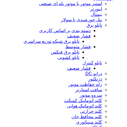
استپر موتور یا موتور پله ای صنعتی
اینورتر
بیمتال
پنل خورشیدی یا سولار
تابلو برق
دسته بندی بر اساس کاربری
فشار ضعیف
تابلو برق شبکه توزیع سراسری
فشار متوسط
تابلو برق فیکس
تابلو کشویی
تابلو کنترل
فشار ضعیف
درایو DC
دژنکتور
رله حفاظت موتور
سافت استارتر
سروو موتور
کلید اتوماتیک کمپکت
کلید اتوماتیک هوایی
کلید حرارتی
کلید محافظ جان
کلید مینیاتوری