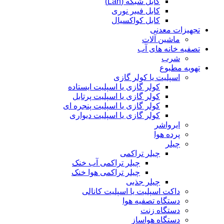
کابل شبکه (Lan)
کابل فیبر نوری
کابل کواکسیال
تجهیزات معدنی
ماشین آلات
تصفیه خانه های آب
شرب
تهویه مطبوع
اسپلیت یا کولر گازی
کولر گازی یا اسپلیت ایستاده
کولر گازی یا اسپلیت پرتابل
کولر گازی یا اسپلیت پنجره ای
کولر گازی یا اسپلیت دیواری
ایرواشر
پرده هوا
چیلر
چیلر تراکمی
چیلر تراکمی آب خنک
چیلر تراکمی هوا خنک
چیلر جذبی
داکت اسپلیت یا اسپلیت کانالی
دستگاه تصفیه هوا
دستگاه زنت
دستگاه هواساز