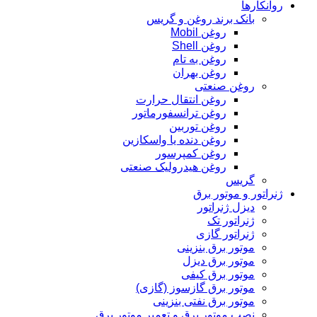
روانکارها
بانک برند روغن و گریس
روغن Mobil
روغن Shell
روغن به تام
روغن بهران
روغن صنعتی
روغن انتقال حرارت
روغن ترانسفورماتور
روغن توربین
روغن دنده یا واسکازین
روغن کمپرسور
روغن هیدرولیک صنعتی
گریس
ژنراتور و موتور برق
دیزل ژنراتور
ژنراتور تک
ژنراتور گازی
موتور برق بنزینی
موتور برق دیزل
موتور برق کیفی
موتور برق گازسوز (گازی)
موتور برق نفتی بنزینی
نصب موتور برق و تعمیر موتور برق