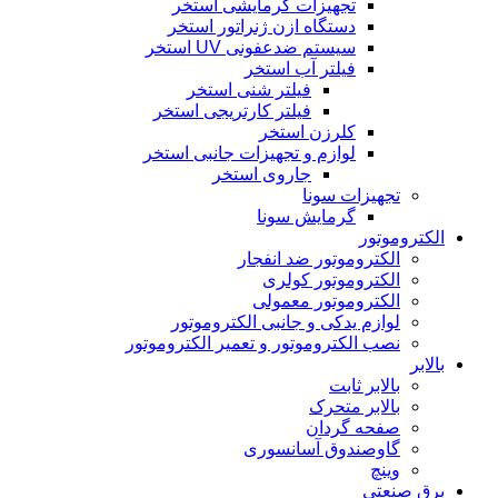
تجهیزات گرمایشی استخر
دستگاه ازن ژنراتور استخر
سیستم ضدعفونی UV استخر
فیلتر آب استخر
فیلتر شنی استخر
فیلتر کارتریجی استخر
کلرزن استخر
لوازم و تجهیزات جانبی استخر
جاروی استخر
تجهیزات سونا
گرمایش سونا
الکتروموتور
الکتروموتور ضد انفجار
الکتروموتور کولری
الکتروموتور معمولی
لوازم یدکی و جانبی الکتروموتور
نصب الکتروموتور و تعمیر الکتروموتور
بالابر
بالابر ثابت
بالابر متحرک
صفحه گردان
گاوصندوق آسانسوری
وینچ
برق صنعتی