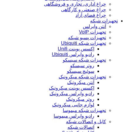
چراغ اداری، تجاری و فروشگاهی
چراغ صنعتی و کارگاهی
چراغ فضای آزاد
تجهیزات شبکه
آنتن وایرلس
تجهیزات VoIP
تجهیزات پسیو شبکه
تجهیزات شبکه Ubiquiti
اکسس پوینت Unifi
رادیو وایرلس Ubiquiti
تجهیزات شبکه سیسکو
روتر سیسکو
سوئیچ سیسکو
تجهیزات شبکه میکروتیک
آنتن میکروتیک
اکسس پوینت میکروتیک
رادیو وایرلس میکروتیک
روتر میکروتیک
لوازم جانبی میکروتیک
تجهیزات شبکه میموسا
رادیو وایرلس میموسا
کابل و اتصالات شبکه
اتصالات شبکه