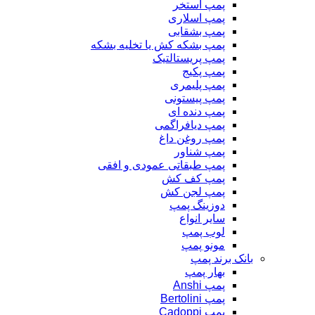
پمپ استخر
پمپ اسلاری
پمپ بشقابی
پمپ بشکه کش یا تخلیه بشکه
پمپ پریستالتیک
پمپ پکیج
پمپ پلیمری
پمپ پیستونی
پمپ دنده ای
پمپ دیافراگمی
پمپ روغن داغ
پمپ شناور
پمپ طبقاتی عمودی و افقی
پمپ کف کش
پمپ لجن کش
دوزینگ پمپ
سایر انواع
لوب پمپ
مونو پمپ
بانک برند پمپ
بهار پمپ
پمپ Anshi
پمپ Bertolini
پمپ Cadoppi