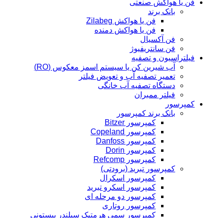
فن یا هواکش صنعتی
بانک برند
فن یا هواکش Zilabeg
فن یا هواکش دمنده
فن آکسیال
فن سانتریفیوژ
فیلتراسیون و تصفیه
آب شیرین کن یا سیستم اسمز معکوس (RO)
تعمیر تصفیه آب و تعویض فیلتر
دستگاه تصفیه آب خانگی
فیلتر ممبران
کمپرسور
بانک برند کمپرسور
کمپرسور Bitzer
کمپرسور Copeland
کمپرسور Danfoss
کمپرسور Dorin
کمپرسور Refcomp
کمپرسور تبرید (برودتی)
کمپرسور اسکرال
کمپرسور اسکرو تبرید
کمپرسور دو مرحله ای
کمپرسور روتاری
کمپرسور سمی هرمتیک سیلندر پیستونی