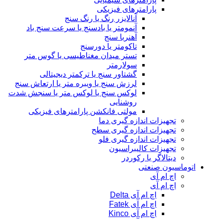
پارامترهای فیزیکی
آنالایزر رنگ یا رنگ سنج
آنمومتر یا بادسنج یا سرعت سنج باد
آهنربا سنج
تاکومتر یا دورسنج
تستر میدان مغناطیسی یا گوس متر
سولارمتر
گشتاور سنج یا ترکمتر دیجیتالی
لرزش سنج یا ویبره متر یا ارتعاش سنج
لوکس سنج یا لوکس متر یا سنجش شدت
روشنایی
مولتی فانکشن پارامترهای فیزیکی
تجهیزات اندازه گیری دما
تجهیزات اندازه گیری سطح
تجهیزات اندازه گیری فلو
تجهیزات کالیبراسیون
دیتالاگر یا رکوردر
اتوماسیون صنعتی
اچ ام آی
اچ ام آی
اچ ام آی Delta
اچ ام آی Fatek
اچ ام آی Kinco