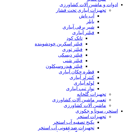
ادوات و ماشین آلات کشاورزی
تجهیزات آبیاری تحت فشار
آب پاش
بابلر
شیر برقی آبیاری
فیلتر آبیاری
تانک کود
فیلتر اسکرین خودشوینده
فیلتر توری
فیلتر دیسکی
فیلتر شنی
فیلتر هیدروسیکلون
قطره چکان آبیاری
کنترلر آبیاری
لوله آبیاری
نوار تیپ آبیاری
تجهیزات گلخانه
تعمیر ماشین آلات کشاورزی
ماشین آلات کشاورزی
استخر، سونا و جکوزی
تجهیزات استخر
پکیج تصفیه آب استخر
تجهیزات ضدعفونی آب استخر