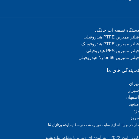
دستگاه تصفیه آب خانگی
فیلتر ممبرین PTFE هیدروفیلی
فیلتر ممبرین PTFE هیدروفوبیک
فیلتر ممبرین PES هیدروفیلی
فیلتر ممبرین Nylon66 هیدروفیلی
نمایندگی های ما
تهران
شیراز
اصفهان
مشهد
یزد
تبریز
طراحی و راه اندازی سایت توربو صنعت توسط تیم
ایده پردازان ثنا
کپی رایت 2022 - به آینده ای زیبا و با نشاط بیاندیشید.