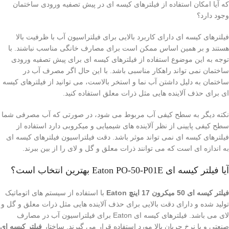
که آیا امکان استفاده از فیلترهای کیسه ای در پیش تصفیه ورودی ساختمان
وجود دارد؟
فیلترهای کیسه ای دارای کاربرد بالایی برای فیلتراسیون آب با ظرفیت بالا
هستند و بر همین اساس ممکن است برای مصارف خانگی مناسب نباشند. با
توجه به این موضوع استفاده از فیلترهای کیسه ای برای پیش تصفیه ورودی
ساختمان نمی تواند راهکار مناسبی باشد. با این حال اگر مصرف آب در
ساختمان به دلیل داشتن آب نما و استخر بالاست، می توانید از فیلترهای کیسه
ای برای حذف آلاینده هایی مثل ذرات معلق استفاده کنید.
نکته دیگر به سطح کیفی آب مربوط می شود، در صورتی که آب مصرفی شما
سطح کیفی پایینی از نظر آلاینده های شیمیایی و میکروبی دارد استفاده از
فیلترهای کیسه ای نمی تواند موثر باشد. دقت فیلتراسیون فیلترهای کیسه ای
به اندازه ای است که می توانند ذرات معلق و گل و لای را از بین ببرند.
آیا فیلتر کیسه ای Eaton PO-50-P01E بهترین انتخاب است؟
فیلتر کیسه ای 50 میکرون 17 اینچ Eaton
با استفاده از سیستم های اتوماتیک
تولید شده و دارای دقت بالایی برای حذف آلاینده هایی مثل ذرات معلق و گل و
لای می باشد. فیلترهای کیسه ای Eaton برای فیلتراسیون آب در مصارف
صنعتی و با نرخ جریان بالا مورد استفاده قرار می گیرند. ساختار
فیلتر کیسه ای