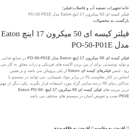
خانه
تجهیزات تصفیه آب و فاضلاب
فیلتر
فیلتر کیسه ای 50 میکرون 17 اینچ Eaton مدل PO-50-P01E
بازگشت به محصولات
فیلتر کیسه ای 50 میکرون 17 اینچ Eaton
مدل PO-50-P01E
فیلتر کیسه ای 50 میکرون 17 اینچ Eaton مدل PO-50-P01E
در صنایع غذایی
و تولید نوشیدنی برای از بین بردن آلاینده های فیزیکی و ذرات معلق به کار می
رود. جنس
فیلترهای کیسه ای Eaton
از پلی پروپیلن می باشد و بر همین
اساس در کنار مقاومت بالا در برابر مواد شیمیایی، می توانند در سیستم با
حداکثر دمای 90 درجه سانتی گراد مورد استفاده قرار بگیرند. یکی دیگر از مهم
ترین مزیت های
فیلتر کیسه ای 50 میکرون 17 اینچ Eaton PO-50-
P01E
نصب و تعویض آسان در سیستم های مختلف می باشد.
افزودن به مقایسه
افزودن به علاقه مندی