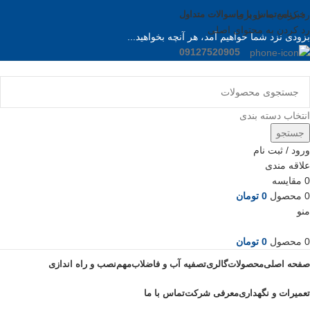
خبرنامه
رد کردن به ناوبری
تماس با ما
سوالات متداول
رد کردن به محتوای اصلی
بزودی نزد شما خواهیم آمد، هر آنچه بخواهید...
09127520905
انتخاب دسته بندی
جستجو
ورود / ثبت نام
علاقه مندی
0
مقایسه
0
محصول
0
تومان
منو
0
محصول
0
تومان
صفحه اصلی
محصولات
گالری
تصفیه آب و فاضلاب
مهم
نصب و راه اندازی
تعمیرات و نگهداری
معرفی شرکت
تماس با ما