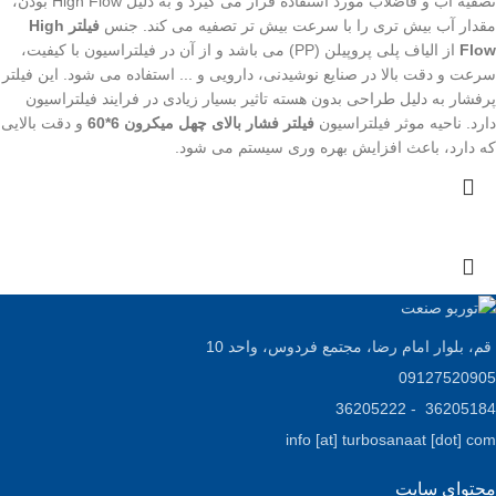
تصفیه آب و فاضلاب مورد استفاده قرار می گیرد و به دلیل High Flow بودن،
مقدار آب بیش تری را با سرعت بیش تر تصفیه می کند. جنس
فیلتر High
Flow
از الیاف پلی پروپیلن (PP) می باشد و از آن در فیلتراسیون با کیفیت،
سرعت و دقت بالا در صنایع نوشیدنی، دارویی و ... استفاده می شود. این فیلتر
پرفشار به دلیل طراحی بدون هسته تاثیر بسیار زیادی در فرایند فیلتراسیون
دارد. ناحیه موثر فیلتراسیون
فیلتر فشار بالای چهل میکرون 6*60
و دقت بالایی
که دارد، باعث افزایش بهره وری سیستم می شود.
قم، بلوار امام رضا، مجتمع فردوس، واحد 10
09127520905
36205184 - 36205222
info [at] turbosanaat [dot] com
محتوای سایت