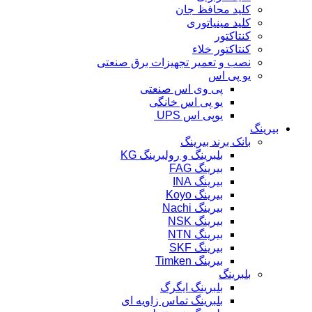
کلید محافظ جان
کلید مینیاتوری
کنتاکتور
کنتاکتور خلاء
نصب و تعمیر تجهیزات برق صنعتی
یو پی اس
پی وی اس صنعتی
یو پی اس خانگی
یوپی اس UPS
بیرینگ
بانک برند بیرینگ
بلبرینگ و رولبرینگ KG
بیرینگ FAG
بیرینگ INA
بیرینگ Koyo
بیرینگ Nachi
بیرینگ NSK
بیرینگ NTN
بیرینگ SKF
بیرینگ Timken
بلبرینگ
بلبرینگ ایگرگ
بلبرینگ تماس زاویه ای