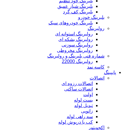
بلبرینگ خود تنظیم
بلبرینگ شیار عمیق
بلبرینگ کف گرد
بلبرینگ خودرو
بلبرینگ خودروهای سبک
رولبرینگ
رولبرینگ استوانه ای
رولبرینگ بشکه ای
رولبرینگ سوزنی
رولبرینگ مخروطی
شماره فنی بلبرینگ و رولبرینگ
رولبرینگ 22000
کاسه نمد
پایپینگ
اتصالات
اتصالات رزوه ای
اتصالات ساکتی
اولت
بست لوله
تبدیل لوله
زانویی
سه راهی لوله
کپ یا درپوش لوله
اکچویتور