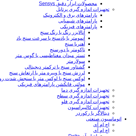
محصولات ابزار دقیق Sensys
تجهیزات اندازه گیری پرتابل
پارامترهای برق و الکترونیک
پارامترهای شیمیایی
پارامترهای فیزیکی
آنالایزر رنگ یا رنگ سنج
آنمومتر یا بادسنج یا سرعت سنج باد
آهنربا سنج
تاکومتر یا دورسنج
تستر میدان مغناطیسی یا گوس متر
سولارمتر
گشتاور سنج یا ترکمتر دیجیتالی
لرزش سنج یا ویبره متر یا ارتعاش سنج
لوکس سنج یا لوکس متر یا سنجش شدت رو
مولتی فانکشن پارامترهای فیزیکی
تجهیزات اندازه گیری دما
تجهیزات اندازه گیری سطح
تجهیزات اندازه گیری فلو
تجهیزات کالیبراسیون
دیتالاگر یا رکوردر
اتوماسیون صنعتی
اچ ام آی
اچ ام آی