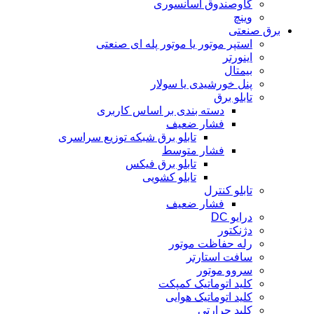
گاوصندوق آسانسوری
وینچ
برق صنعتی
استپر موتور یا موتور پله ای صنعتی
اینورتر
بیمتال
پنل خورشیدی یا سولار
تابلو برق
دسته بندی بر اساس کاربری
فشار ضعیف
تابلو برق شبکه توزیع سراسری
فشار متوسط
تابلو برق فیکس
تابلو کشویی
تابلو کنترل
فشار ضعیف
درایو DC
دژنکتور
رله حفاظت موتور
سافت استارتر
سروو موتور
کلید اتوماتیک کمپکت
کلید اتوماتیک هوایی
کلید حرارتی