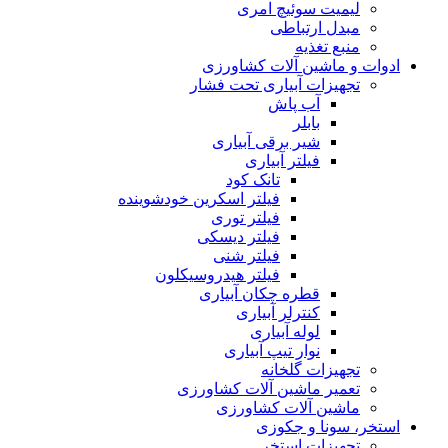
لیمیت سوئیچ امری
مبدل ارتباطی
منبع تغذیه
ادوات و ماشین آلات کشاورزی
تجهیزات آبیاری تحت فشار
آب پاش
بابلر
شیر برقی آبیاری
فیلتر آبیاری
تانک کود
فیلتر اسکرین خودشوینده
فیلتر توری
فیلتر دیسکی
فیلتر شنی
فیلتر هیدروسیکلون
قطره چکان آبیاری
کنترلر آبیاری
لوله آبیاری
نوار تیپ آبیاری
تجهیزات گلخانه
تعمیر ماشین آلات کشاورزی
ماشین آلات کشاورزی
استخر، سونا و جکوزی
تجهیزات استخر