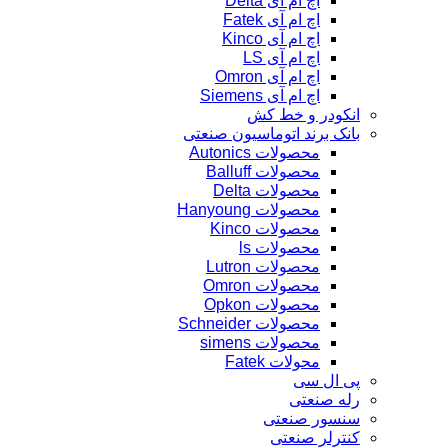
اچ ام آی Delta
اچ ام آی Fatek
اچ ام آی Kinco
اچ ام آی LS
اچ ام آی Omron
اچ ام آی Siemens
انکودر و خط کش
بانک برند اتوماسیون صنعتی
محصولات Autonics
محصولات Balluff
محصولات Delta
محصولات Hanyoung
محصولات Kinco
محصولات ls
محصولات Lutron
محصولات Omron
محصولات Opkon
محصولات Schneider
محصولات simens
محولات Fatek
پی ال سی
رله صنعتی
سنسور صنعتی
کنترلر صنعتی