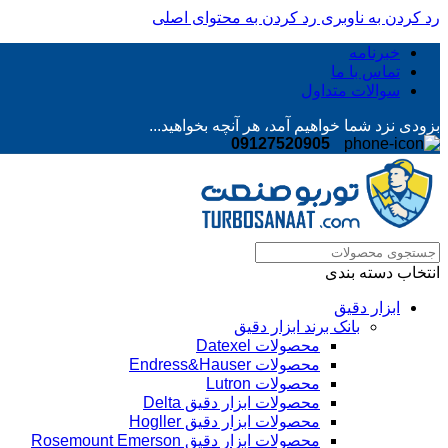
رد کردن به ناوبری
رد کردن به محتوای اصلی
خبرنامه
تماس با ما
سوالات متداول
بزودی نزد شما خواهیم آمد، هر آنچه بخواهید...
09127520905
انتخاب دسته بندی
ابزار دقیق
بانک برند ابزار دقیق
محصولات Datexel
محصولات Endress&Hauser
محصولات Lutron
محصولات ابزار دقیق Delta
محصولات ابزار دقیق Hogller
محصولات ابزار دقیق Rosemount Emerson