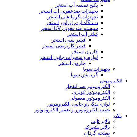
پکیج تصفیه آب استخر
تجهیزات ضدعفونی آب استخر
تجهیزات گرمایشی استخر
دستگاه ازن ژنراتور استخر
سیستم ضدعفونی UV استخر
فیلتر آب استخر
فیلتر شنی استخر
فیلتر کارتریجی استخر
کلرزن استخر
لوازم و تجهیزات جانبی استخر
جاروی استخر
تجهیزات سونا
گرمایش سونا
الکتروموتور
الکتروموتور ضد انفجار
الکتروموتور کولری
الکتروموتور معمولی
لوازم یدکی و جانبی الکتروموتور
نصب الکتروموتور و تعمیر الکتروموتور
بالابر
بالابر ثابت
بالابر متحرک
صفحه گردان