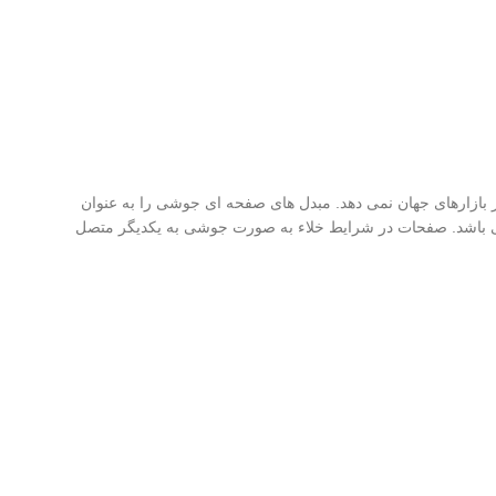
 رقابتی در بازارهای جهان نمی دهد. مبدل های صفحه ای جوشی را به عنوان
ینه جهت کاربری های حرارتی و برودتی معرفی می کنند. جنس صفحات مبدل حرارتی صفحه ای جوشی دانفوس از استنلس استیل 316L و 304 می باشد. صفحات در شرایط خلاء به صورت جوشی به یکدیگر متصل