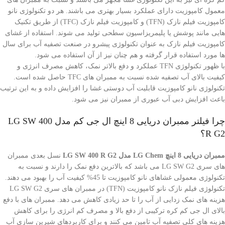
معمول کامپوزیت دارای عملکرد بسیار بهتری می باشند. هر دو تکنولوژی نانو
کامپوزیت فیلم نازک (TFN) و کامپوزیت فیلم نازک (TFC) از طریق تکنیک
هایی مانند پوشش یا پلیمریزاسیون سطحی تولید می شوند. استفاده از غشای
کامپوزیت فیلم نازک به عنوان تکنولوژی پیشرو در صنعت تصفیه آب برای سال
ها مورد استفاده قرار گرفته و هم چنان نیز از آن استفاده می شود.
با ظهور تکنولوژی TFN عملکرد و دفع بالاتر نمک، کاهش مصرف انرژی و
کیفیت بالای آب تصفیه شده نسبت به ممبران های TFC حاصل شده است.
تکنولوژی نانو کامپوزیت قابلیت آب دوستی غشا را افزایش داده و به این ترتیب
باعث افزایش دبی آب عبوری از ممبران نیز می شود.
چرا فیلتر ممبران دریایی 8 اینچ ال جی کم مدل LG SW 400
R G2؟
ممبران دریایی 8 اینچ LG Chem مدل LG SW 400 R G2
نسل بعدی ممبران
های سری LG SW G2 می باشد که بالاترین دفع نمک را دارند و نسبت به
تکنولوژی معمولی غشاهای نانو کامپوزیت تا 45% کیفیت آب را بهبود می دهند.
تکنولوژی فیلم نازک نانو کامپوزیت (TFN) در ممبران های سری LG SW G2
هزینه های نمک زدایی از آب را تا حد زیادی کاهش می دهد. ممبران های با دفع
بالای ال جی کم کره ترکیبی از دفع بالا و مصرف کم انرژی را برای کاهش
هزینه های کلی تصفیه آب تامین می کنند و برای کاربردهای شیرین سازی آب