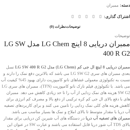
دسته:
ممبران
اشتراک گذاری:
توضیحات
نظرات (0)
توضیحات
ممبران دریایی 8 اینچ LG Chem مدل LG SW
400 R G2
ممبران دریایی 8 اینچ ال جی کم (LG Chem) مدل LG SW 400 R G2
نسل
بعدی ممبران های سری LG SW G2 می باشد که بالاترین دفع نمک را دارند و
نسبت به تکنولوژی معمولی غشاهای نانو کامپوزیت دارای بهبود 45% کیفیت آب
می باشد. با تکنولوژی فیلم نازک نانو کامپوزیت (TFN)، ممبران های سری LG
SW G2 هزینه های نمک زدایی از آب را تا حد زیادی کاهش می دهد. ممبران
های با دفع بالای ال جی کم کره ترکیبی از دفع بالا و مصرف کم انرژی برای
کاهش هزینه های کلی نمک زدایی را تامین می کنند و برای کاربردهای تصفیه
آب دریا با مقدار متوسط تا بالای املاح و نمک ها بسیار مناسب می باشد.
ممبران های تصفیه آب دریا
در دستگاه های آب شیرین کن دریایی برای مقدار
بالای TDS آب شور دریا قابل استفاده می باشند و عبارت SW در عنوان این