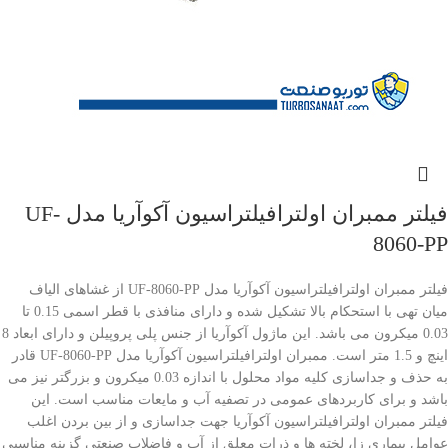
فیلتر ممبران اولترافیلتراسیون آکوآریا مدل UF-
8060-PP
فیلتر ممبران اولترافیلتراسیون آکوآریا مدل UF-8060-PP از غشاهای الیاف
میان تهی با استحکام بالا تشکیل شده و دارای منافذی با قطر اسمی 0.15 تا
0.03 میکرون می باشد. این ماژول آکوآریا از جنس پلی پروپیلن و دارای ابعاد 8
اینچ و 1.5 متر است. ممبران اولترافیلتراسیون آکوآریا مدل UF-8060-PP قادر
به حذف و جداسازی کلیه مواد محلول با اندازه 0.03 میکرون و بزرگتر نیز می
باشد و برای کاربردهای عمومی در تصفیه آب و مایعات مناسب است. این
فیلتر ممبران اولترافیلتراسیون آکوآریا جهت جداسازی و از بین بردن اغلب
عوامل بیماری زا، لخته ها و ذرات معلق از آب و فاضلاب صنعتی گزینه مناسبی