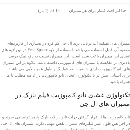
حداکثر افت فشار برای هر ممبران
15 psi (1 بار)
ممبران های تصفیه آب دریایی برند ال جی کم کره در بسیاری از کاربردهای
تصفیه آب قابل استفاده می باشد. استفاده از لایه Feed Spacer در بین لایه های
غشای این ممبران باعث شده است، این ممبران نسبت به دفع نمک درصد
بالاتری در مقایسه با ممبران های کامپوزیتی داشته باشد. علاوه بر این ممبران
های نانو کامپوزیت دارای خاصیت ضد فولینگ و طول عمر بالایی می باشند.
برای آشنایی بیش تر با تکنولوژی غشای نانو کامپوزیت در ادامه مطلب با ما
همراه باشید.
تکنولوژی غشای نانو کامپوزیت فیلم نازک در
ممبران های ال جی
نانو کامپوزیت ها از قرار گرفتن ذرات نانو در لایه نازک پلیمر تولید می شوند و
در افزایش طول عمر فیلترهای ممبران نقش مهمی دارند. ممبران های ال جی
کم کره ای نیز به این تکنولوژی غشا مجهز می باشند و نسبت به ممبران های