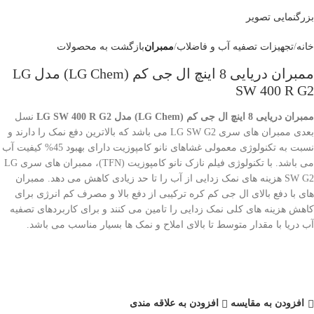
بزرگنمایی تصویر
خانه
تجهیزات تصفیه آب و فاضلاب
ممبران
بازگشت به محصولات
ممبران دریایی 8 اینچ ال جی کم (LG Chem) مدل LG
SW 400 R G2
ممبران دریایی 8 اینچ ال جی کم (LG Chem) مدل LG SW 400 R G2
نسل
بعدی ممبران های سری LG SW G2 می باشد که بالاترین دفع نمک را دارند و
نسبت به تکنولوژی معمولی غشاهای نانو کامپوزیت دارای بهبود 45% کیفیت آب
می باشد. با تکنولوژی فیلم نازک نانو کامپوزیت (TFN)، ممبران های سری LG
SW G2 هزینه های نمک زدایی از آب را تا حد زیادی کاهش می دهد. ممبران
های با دفع بالای ال جی کم کره ترکیبی از دفع بالا و مصرف کم انرژی برای
کاهش هزینه های کلی نمک زدایی را تامین می کنند و برای کاربردهای تصفیه
آب دریا با مقدار متوسط تا بالای املاح و نمک ها بسیار مناسب می باشد.
افزودن به مقایسه
افزودن به علاقه مندی