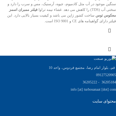
سنگین موجود در آب مثل کادمیوم، جیوه، آرسنیک، مس و سرب را دارد و
سختی آب (TDS) را کاهش می دهد. غشاء نیمه تراوا
فیلتر ممبران اسمز
معکوس توس
ساخت کشور ژاپن می باشد و کیفیت بسیار بالایی دارد. این
فیلتر دارای گواهینامه های CE و ISO 9001 است.
قم، بلوار امام رضا، مجتمع فردوس، واحد 10
09127520905
36205184 - 36205222
info [at] turbosanaat [dot] com
محتوای سایت