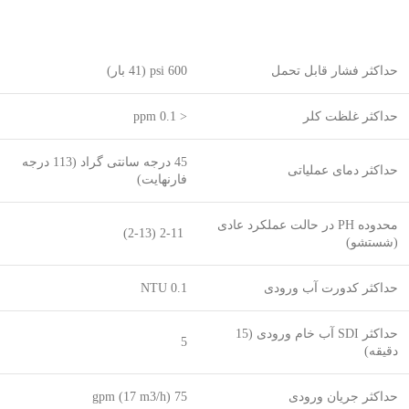
حداکثر فشار قابل تحمل
600 psi (41 بار)
حداکثر غلظت کلر
< 0.1 ppm
45 درجه سانتی گراد (113 درجه
حداکثر دمای عملیاتی
فارنهایت)
محدوده PH در حالت عملکرد عادی
2-11 (2-13)
(شستشو)
حداکثر کدورت آب ورودی
0.1 NTU
حداکثر SDI آب خام ورودی (15
5
دقیقه)
حداکثر جریان ورودی
75 gpm (17 m3/h)