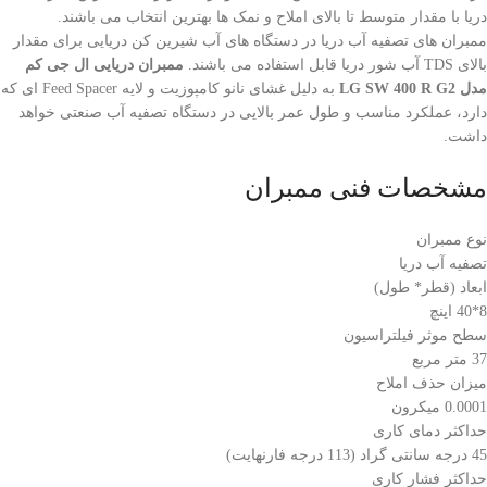
دریا با مقدار متوسط تا بالای املاح و نمک ها بهترین انتخاب می باشند.
ممبران های تصفیه آب دریا در دستگاه های آب شیرین کن دریایی برای مقدار
بالای TDS آب شور دریا قابل استفاده می باشند.
ممبران دریایی ال جی کم
مدل LG SW 400 R G2
به دلیل غشای نانو کامپوزیت و لایه Feed Spacer ای که
دارد، عملکرد مناسب و طول عمر بالایی در دستگاه تصفیه آب صنعتی خواهد
داشت.
مشخصات فنی ممبران
نوع ممبران
تصفیه آب دریا
ابعاد (قطر* طول)
8*40 اینچ
سطح موثر فیلتراسیون
37 متر مربع
میزان حذف املاح
0.0001 میکرون
حداکثر دمای کاری
45 درجه سانتی گراد (113 درجه فارنهایت)
حداکثر فشار کاری