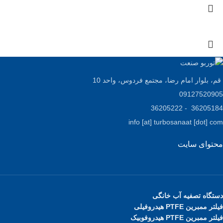
قم، بلوار امام رضا، مجتمع فردوس، واحد 10
09127520905
36205184 - 36205222
info [at] turbosanaat [dot] com
محتوای سایت
دستگاه تصفیه آب خانگی
فیلتر ممبرین PTFE هیدروفیلی
فیلتر ممبرین PTFE هیدروفوبیک