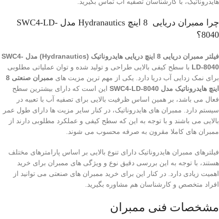
هایدروناتیک، با کارشناسان تصفیه آب تماس بگیرید.
چرا ممبران دریایی 8 اینچ Hydranautics مدل SWC4-LD-
8040؟
فیلتر ممبران دریایی 8 اینچ دریایی هایدروناتیک (Hydranautics) مدل SWC4-
LD-8040
با سطح کیفی بالایی طراحی و تولید شده و توان عملیاتی مطلوبی
برای نمک زدایی آب دریا دارد. یکی از مهم ترین مزیت های
ممبران صنعتی 8
اینچ هایدروناتیک مدل SWC4-LD-8040
این است که دارای بیشترین سطح
فعال می باشد، بر همین اساس ظرفیت بالایی برای تصفیه آب با تعبیه در
سیستم دارد. ممبران های هایدروناتیک، در کنار سایر مزیت ها دارای طول عمر
بالایی می باشند و با توجه به این که سطح کیفی و عملکرد مطلوبی دارند از
ممبران های کاملا مقرون به صرفه محسوب می شوند.
فیلترهای ممبران هایدروناتیک دارای تنوع بالایی بر اساس پارامترهای مختلف
هستند، با توجه به این بررسی دقیق نوع و ویژگی های ممبران برای خرید
اهمیت زیادی دارد. در کنار این برای خرید ممبران های صنعتی می توانید از
افراد متخصص و کارشناسان هم مشاوره بگیرید.
مشخصات فنی ممبران