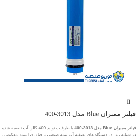
فیلتر ممبران Blue مدل 3013-400
فیلتر ممبران Blue مدل 3013-400
با ظرفیت تولید 400 گالن آب تصفیه شده
در شبانه روز در دستگاه های تصفیه آب نیمه صنعتی با فناوری اسمز معکوس،