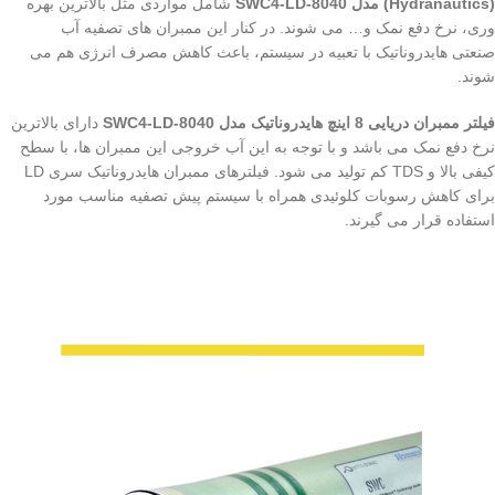
(Hydranautics) مدل SWC4-LD-8040
شامل مواردی مثل بالاترین بهره
وری، نرخ دفع نمک و… می شوند. در کنار این ممبران های تصفیه آب
صنعتی هایدروناتیک با تعبیه در سیستم، باعث کاهش مصرف انرژی هم می
شوند.
فیلتر ممبران دریایی 8 اینچ هایدروناتیک مدل SWC4-LD-8040
دارای بالاترین
نرخ دفع نمک می باشد و با توجه به این آب خروجی این ممبران ها، با سطح
کیفی بالا و TDS کم تولید می شود. فیلترهای ممبران هایدروناتیک سری LD
برای کاهش رسوبات کلوئیدی همراه با سیستم پیش تصفیه مناسب مورد
استفاده قرار می گیرند.