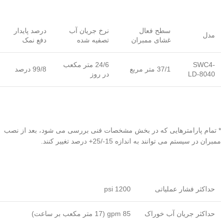
سطح فعال
نرخ جریان آب
درصد پایدار
مدل
غشای ممبران
تصفیه شده
دفع نمک
SWC4-
24/6 متر مکعب
37/1 متر مربع
99/8 درصد
LD-8040
در روز
* تمام پارامترهایی که در بخش مشخصات فنی بررسی می شود، بعد از نصب
ممبران در سیستم می توانند به اندازه 15-/25+ درصد تغییر کنند.
حداکثر فشار عملیاتی
1200 psi
حداکثر جریان آب خوراک
85 gpm (17 متر مکعب بر ساعت)