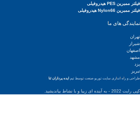
فیلتر ممبرین PES هیدروفیلی
فیلتر ممبرین Nylon66 هیدروفیلی
نمایندگی های ما
تهران
شیراز
اصفهان
مشهد
یزد
تبریز
طراحی و راه اندازی سایت توربو صنعت توسط تیم
ایده پردازان ثنا
کپی رایت 2022 - به آینده ای زیبا و با نشاط بیاندیشید.