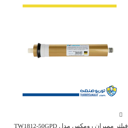
فیلتر ممبران رومکس مدل TW1812-50GPD