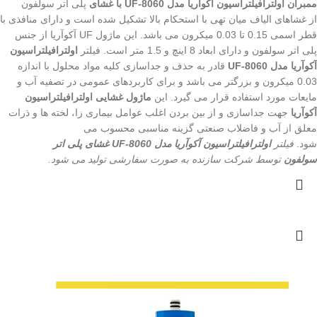
ممبران اولترافیلتراسیون آکوآریا مدل UF-8060 با غشای
پلی اتر سولفون
از غشاهای الیاف میان تهی با استحکام بالا تشکیل شده است و دارای منافذی با
قطر اسمی 0.15 تا 0.03 میکرون می باشد. این ماژول UF آکوآریا از جنس
پلی اتر سولفون و دارای ابعاد 8 اینچ و 1.5 متر است. فیلتر
اولترافیلتراسیون
آکوآریا مدل UF-8060
قادر به حذف و جداسازی کلیه مواد محلول با اندازه
0.03 میکرون و بزرگتر می باشد و برای کاربردهای عمومی در تصفیه آب و
مایعات مورد استفاده قرار می گیرد. این
ماژول غشایی اولترافیلتراسیون
آکوآریا
جهت جداسازی و از بین بردن اغلب عوامل بیماری زا، لخته ها و ذرات
معلق از آب و فاضلاب صنعتی گزینه مناسبی محسوب می
شود.
فیلتر
اولترافیلتراسیون آکوآریا مدل UF-8060 غشای پلی اتر
سولفون
توسط شرکت سازنده به صورت سفارشی تولید می شود.