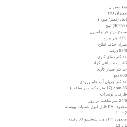
نوع ممبران
ممبران RO
ابعاد (قطر* طول)
(7/9*40) اینچ
سطح موثر فیلتراسیون
37/1 متر مربع
میزان حذف املاح
99/8 درصد
حداکثر دمای کاری
45 درجه سانتی گراد
حداکثر فشار کاری
600 psi
حداکثر جریان آب خام ورودی
85 gpm (17 متر مکعب بر ساعت)
ظرفیت تولید آب
24/6 متر مکعب در روز
محدوده PH قابل قبول عملیات پیوسته
2 تا 11
محدوده PH زمان شستشو 30 دقیقه
1 تا 13