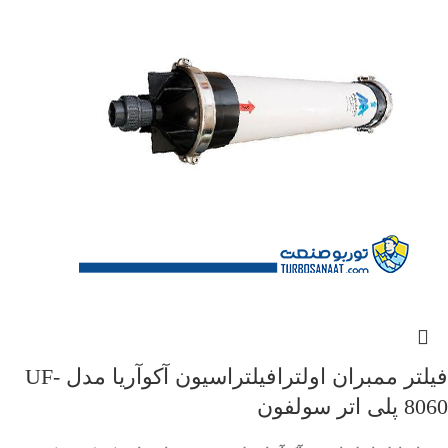
فیلتر ممبران اولترافیلتراسیون آکوآریا مدل UF-
8060 پلی اتر سولفون