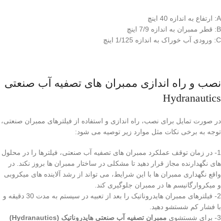
A: ارتفاع به اندازه 40 اینچ
B: قطر ممبران به اندازه 7/9 اینچ
C: ورودی آب خوراک به اندازه 1/125 اینچ
نصب و راه اندازی ممبران های تصفیه آب صنعتی
Hydranautics
در صورت تمایل برای نصب، راه اندازی و استفاده از فیلترهای ممبران صنعتی،
توجه به برخی نکات مثل موارد زیر توصیه می شود:
1- در زمان توقف عملکرد ممبران های تصفیه آب صنعتی، فیلترها را در محلول
های نگهدارنده مجاز قرار دهید تا مشکلی در ساختار ممبران ها بروز نکند. در
واقع نگهداری ممبران ها با این شرایط، می تواند از رشد آلاینده های میکروبی
و میکروارگانیسم ها در ممبران جلوگیری کند.
2- فیلترهای ممبران هایدروناتیک را بعد از تعبیه در سیستم به مدت 30 دقیقه و
با فشار کم شستشو دهید.
3- برای شستشوی
ممبران تصفیه آب صنعتی هایدروناتیک (Hydranautics)