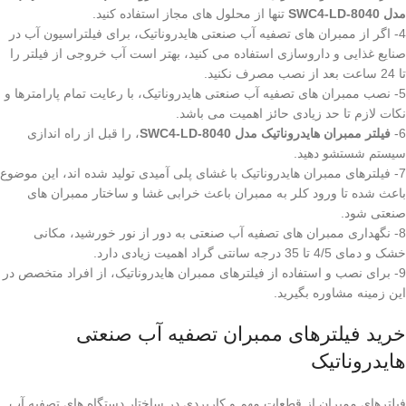
مدل SWC4-LD-8040
تنها از محلول های مجاز استفاده کنید.
4- اگر از ممبران های تصفیه آب صنعتی هایدروناتیک، برای فیلتراسیون آب در
صنایع غذایی و داروسازی استفاده می کنید، بهتر است آب خروجی از فیلتر را
تا 24 ساعت بعد از نصب مصرف نکنید.
5- نصب ممبران های تصفیه آب صنعتی هایدروناتیک، با رعایت تمام پارامترها و
نکات لازم تا حد زیادی حائز اهمیت می باشد.
6-
فیلتر ممبران هایدروناتیک مدل SWC4-LD-8040
، را قبل از راه اندازی
سیستم شستشو دهید.
7- فیلترهای ممبران هایدروناتیک با غشای پلی آمیدی تولید شده اند، این موضوع
باعث شده تا ورود کلر به ممبران باعث خرابی غشا و ساختار ممبران های
صنعتی شود.
8- نگهداری ممبران های تصفیه آب صنعتی به دور از نور خورشید، مکانی
خشک و دمای 4/5 تا 35 درجه سانتی گراد اهمیت زیادی دارد.
9- برای نصب و استفاده از فیلترهای ممبران هایدروناتیک، از افراد متخصص در
این زمینه مشاوره بگیرید.
خرید فیلترهای ممبران تصفیه آب صنعتی
هایدروناتیک
فیلترهای ممبران از قطعات مهم و کاربردی در ساختار دستگاه های تصفیه آب