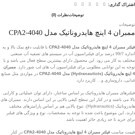
اشتراک گذاری:
توضیحات
نظرات (0)
توضیحات
ممبران 4 اینچ هایدروناتیک مدل CPA2-4040
فیلتر ممبران 4 اینچ هایدروناتیک مدل CPA2-4040
با قابلیت دفع نمک بالا و به
اندازه 99/7 درصد برای فیلتراسیون آب در سیستم های تصفیه آب صنعتی
مختلف به کار می رود. این محصول دارای بیشترین سطح فعال می باشد و با
توجه به این توانایی مطلوبی برای فیلتراسیون آب های لب شور دارد.
ممبران
4 اینچ هایدروناتیک (Hydranauticts)
مدل CPA2-4040
در مواردی مثل صنایع
غذایی، داروسازی و… کاربرد دارد.
فیلترهای ممبران هایدروناتیک بر اساس ساختار، دارای توان عملیاتی و کارایی
بالا می باشند و در کنار این سطح کیفی بالایی بر این اساس دارند. ممبران های
هایدروناتیک (Hydranautics)، تنوع بالایی هم بر اساس پارامترهای مختلف
دارند، این موضوع باعث شده تا توجه به مشخصات، نوع و ویژگی های فیلتر
برای خرید تا حد زیادی حائز اهمیت باشد.
قیمت مناسب
فیلتر ممبران 4 اینچ هایدروناتیک مدل CPA2-4040
در کنار