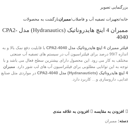
بزرگنمایی تصویر
خانه
تجهیزات تصفیه آب و فاضلاب
ممبران
بازگشت به محصولات
ممبران 4 اینچ هایدروناتیک (Hydranautics) مدل CPA2-
4040
فیلتر ممبران 4 اینچ هایدروناتیک مدل CPA2-4040
با قابلیت دفع نمک بالا و به
اندازه 99/7 درصد برای فیلتراسیون آب در سیستم های تصفیه آب صنعتی
مختلف به کار می رود. این محصول دارای بیشترین سطح فعال می باشد و با
توجه به این توانایی مطلوبی برای فیلتراسیون آب های لب شور دارد.
ممبران
4 اینچ هایدروناتیک (Hydranauticts)
مدل CPA2-4040
در مواردی مثل صنایع
غذایی، داروسازی و… کاربرد دارد.
افزودن به مقایسه
افزودن به علاقه مندی
دسته:
ممبران