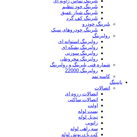
بلبرینگ تماس زاویه ای
بلبرینگ خود تنظیم
بلبرینگ شیار عمیق
بلبرینگ کف گرد
بلبرینگ خودرو
بلبرینگ خودروهای سبک
رولبرینگ
رولبرینگ استوانه ای
رولبرینگ بشکه ای
رولبرینگ سوزنی
رولبرینگ مخروطی
شماره فنی بلبرینگ و رولبرینگ
رولبرینگ 22000
کاسه نمد
پایپینگ
اتصالات
اتصالات رزوه ای
اتصالات ساکتی
اولت
بست لوله
تبدیل لوله
زانویی
سه راهی لوله
کپ یا درپوش لوله