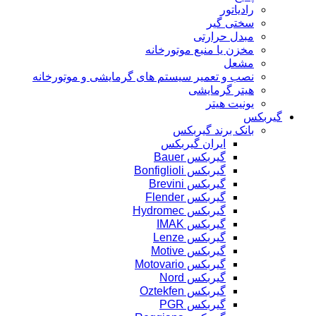
رادیاتور
سختی گیر
مبدل حرارتی
مخزن یا منبع موتورخانه
مشعل
نصب و تعمیر سیستم های گرمایشی و موتورخانه
هیتر گرمایشی
یونیت هیتر
گیربکس
بانک برند گیربکس
ایران گیربکس
گیربکس Bauer
گیربکس Bonfiglioli
گیربکس Brevini
گیربکس Flender
گیربکس Hydromec
گیربکس IMAK
گیربکس Lenze
گیربکس Motive
گیربکس Motovario
گیربکس Nord
گیربکس Oztekfen
گیربکس PGR