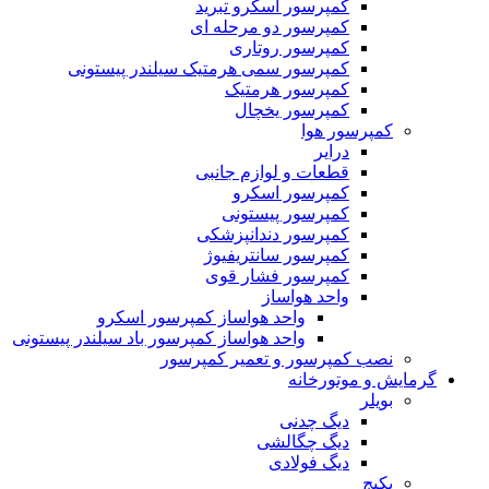
کمپرسور اسکرو تبرید
کمپرسور دو مرحله ای
کمپرسور روتاری
کمپرسور سمی هرمتیک سیلندر پیستونی
کمپرسور هرمتیک
کمپرسور یخچال
کمپرسور هوا
درایر
قطعات و لوازم جانبی
کمپرسور اسکرو
کمپرسور پیستونی
کمپرسور دندانپزشکی
کمپرسور سانتریفیوژ
کمپرسور فشار قوی
واحد هواساز
واحد هواساز کمپرسور اسکرو
واحد هواساز کمپرسور باد سیلندر پیستونی
نصب کمپرسور و تعمیر کمپرسور
گرمایش و موتورخانه
بویلر
دیگ چدنی
دیگ چگالشی
دیگ فولادی
پکیج