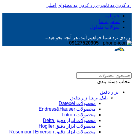
رد کردن به ناوبری
رد کردن به محتوای اصلی
خبرنامه
تماس با ما
سوالات متداول
بزودی نزد شما خواهیم آمد، هر آنچه بخواهید...
09127520905
انتخاب دسته بندی
ابزار دقیق
بانک برند ابزار دقیق
محصولات Datexel
محصولات Endress&Hauser
محصولات Lutron
محصولات ابزار دقیق Delta
محصولات ابزار دقیق Hogller
محصولات ابزار دقیق Rosemount Emerson