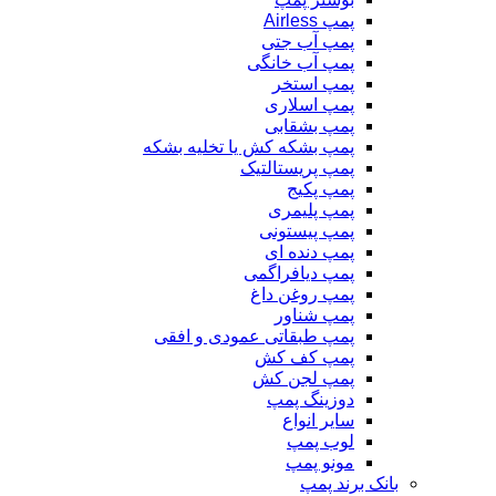
پمپ Airless
پمپ آب جتی
پمپ آب خانگی
پمپ استخر
پمپ اسلاری
پمپ بشقابی
پمپ بشکه کش یا تخلیه بشکه
پمپ پریستالتیک
پمپ پکیج
پمپ پلیمری
پمپ پیستونی
پمپ دنده ای
پمپ دیافراگمی
پمپ روغن داغ
پمپ شناور
پمپ طبقاتی عمودی و افقی
پمپ کف کش
پمپ لجن کش
دوزینگ پمپ
سایر انواع
لوب پمپ
مونو پمپ
بانک برند پمپ