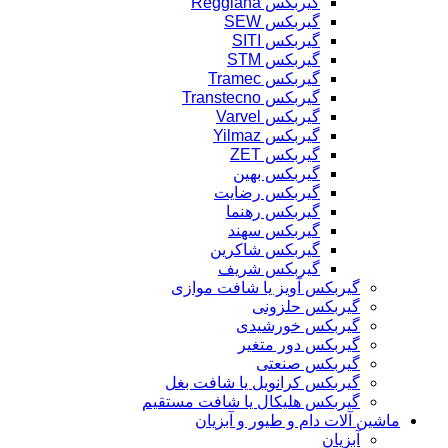
گیربکس Reggiana
گیربکس SEW
گیربکس SITI
گیربکس STM
گیربکس Tramec
گیربکس Transtecno
گیربکس Varvel
گیربکس Yilmaz
گیربکس ZET
گیربکس بهین
گیربکس رضایت
گیربکس رهنما
گیربکس سهند
گیربکس شاکرین
گیربکس شریف
گیربکس آویز یا شافت موازی
گیربکس حلزونی
گیربکس خورشیدی
گیربکس دور متغیر
گیربکس صنعتی
گیربکس کرانویل یا شافت بغل
گیربکس هلیکال یا شافت مستقیم
ماشین آلات دام و طیور و آبزیان
آبزیان