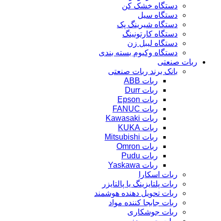
دستگاه خشک کن
دستگاه سیل
دستگاه شیرینگ پک
دستگاه کارتونینگ
دستگاه لیبل زن
دستگاه وکیوم بسته بندی
ربات صنعتی
بانک برند ربات صنعتی
ربات ABB
ربات Durr
ربات Epson
ربات FANUC
ربات Kawasaki
ربات KUKA
ربات Mitsubishi
ربات Omron
ربات Pudu
ربات Yaskawa
ربات اسکارا
ربات پلتایزینگ یا پالتایزر
ربات تحویل دهنده هوشمند
ربات جابجا کننده مواد
ربات جوشکاری