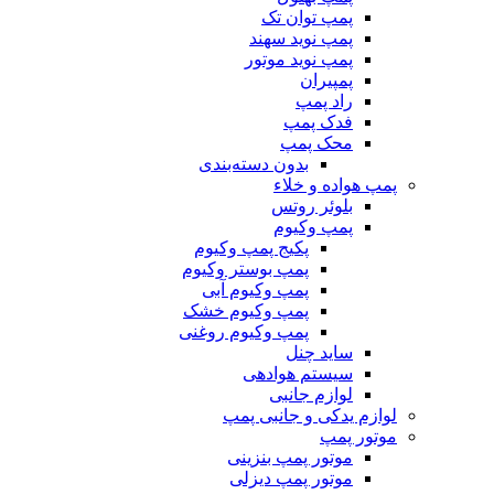
پمپ توان تک
پمپ نوید سهند
پمپ نوید موتور
پمپیران
راد پمپ
فدک پمپ
محک پمپ
بدون دسته‌بندی
پمپ هواده و خلاء
بلوئر روتس
پمپ وکیوم
پکیج پمپ وکیوم
پمپ بوستر وکیوم
پمپ وکیوم آبی
پمپ وکیوم خشک
پمپ وکیوم روغنی
ساید چنل
سیستم هوادهی
لوازم جانبی
لوازم یدکی و جانبی پمپ
موتور پمپ
موتور پمپ بنزینی
موتور پمپ دیزلی