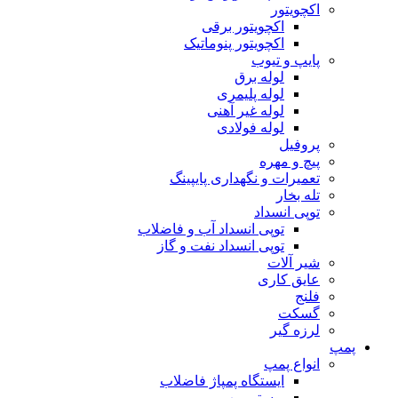
اکچویتور
اکچویتور برقی
اکچویتور پنوماتیک
پایپ و تیوب
لوله برق
لوله پلیمری
لوله غیر آهنی
لوله فولادی
پروفیل
پیچ و مهره
تعمیرات و نگهداری پایپینگ
تله بخار
توپی انسداد
توپی انسداد آب و فاضلاب
توپی انسداد نفت و گاز
شیر آلات
عایق کاری
فلنج
گسکت
لرزه گیر
پمپ
انواع پمپ
ایستگاه پمپاژ فاضلاب
بوستر پمپ