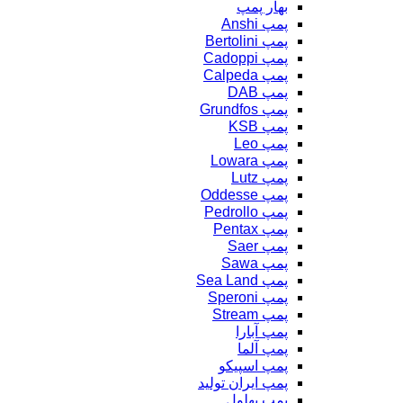
بهار پمپ
پمپ Anshi
پمپ Bertolini
پمپ Cadoppi
پمپ Calpeda
پمپ DAB
پمپ Grundfos
پمپ KSB
پمپ Leo
پمپ Lowara
پمپ Lutz
پمپ Oddesse
پمپ Pedrollo
پمپ Pentax
پمپ Saer
پمپ Sawa
پمپ Sea Land
پمپ Speroni
پمپ Stream
پمپ آبارا
پمپ آلما
پمپ اسپیکو
پمپ ایران تولید
پمپ بهلول