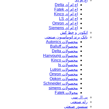
اچ ام آی
اچ ام آی Delta
اچ ام آی Fatek
اچ ام آی Kinco
اچ ام آی LS
اچ ام آی Omron
اچ ام آی Siemens
انکودر و خط کش
بانک برند اتوماسیون صنعتی
محصولات Autonics
محصولات Balluff
محصولات Delta
محصولات Hanyoung
محصولات Kinco
محصولات ls
محصولات Lutron
محصولات Omron
محصولات Opkon
محصولات Schneider
محصولات simens
محولات Fatek
پی ال سی
رله صنعتی
سنسور صنعتی