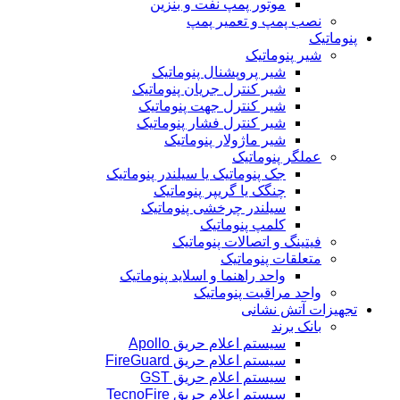
موتور پمپ نفت و بنزین
نصب پمپ و تعمیر پمپ
پنوماتیک
شیر پنوماتیک
شیر پروپشنال پنوماتیک
شیر کنترل جریان پنوماتیک
شیر کنترل جهت پنوماتیک
شیر کنترل فشار پنوماتیک
شیر ماژولار پنوماتیک
عملگر پنوماتیک
جک پنوماتیک یا سیلندر پنوماتیک
چنگک یا گریپر پنوماتیک
سیلندر چرخشی پنوماتیک
کلمپ پنوماتیک
فیتینگ و اتصالات پنوماتیک
متعلقات پنوماتیک
واحد راهنما و اسلاید پنوماتیک
واحد مراقبت پنوماتیک
تجهیزات آتش نشانی
بانک برند
سیستم اعلام حریق Apollo
سیستم اعلام حریق FireGuard
سیستم اعلام حریق GST
سیستم اعلام حریق TecnoFire