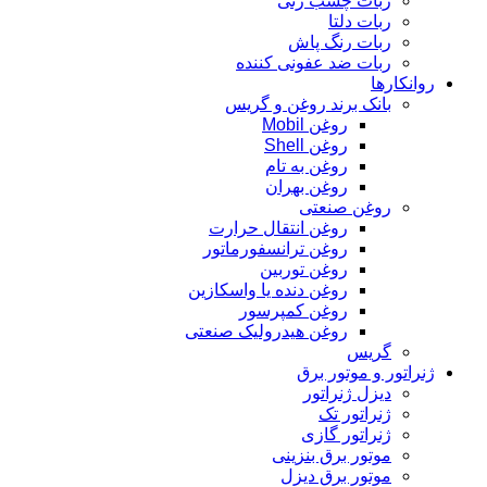
ربات چسب زنی
ربات دلتا
ربات رنگ پاش
ربات ضد عفونی کننده
روانکارها
بانک برند روغن و گریس
روغن Mobil
روغن Shell
روغن به تام
روغن بهران
روغن صنعتی
روغن انتقال حرارت
روغن ترانسفورماتور
روغن توربین
روغن دنده یا واسکازین
روغن کمپرسور
روغن هیدرولیک صنعتی
گریس
ژنراتور و موتور برق
دیزل ژنراتور
ژنراتور تک
ژنراتور گازی
موتور برق بنزینی
موتور برق دیزل