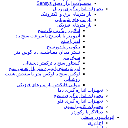
محصولات ابزار دقیق Sensys
تجهیزات اندازه گیری پرتابل
پارامترهای برق و الکترونیک
پارامترهای شیمیایی
پارامترهای فیزیکی
آنالایزر رنگ یا رنگ سنج
آنمومتر یا بادسنج یا سرعت سنج باد
آهنربا سنج
تاکومتر یا دورسنج
تستر میدان مغناطیسی یا گوس متر
سولارمتر
گشتاور سنج یا ترکمتر دیجیتالی
لرزش سنج یا ویبره متر یا ارتعاش سنج
لوکس سنج یا لوکس متر یا سنجش شدت
روشنایی
مولتی فانکشن پارامترهای فیزیکی
تجهیزات اندازه گیری دما
تجهیزات اندازه گیری سطح
تجهیزات اندازه گیری فلو
تجهیزات کالیبراسیون
دیتالاگر یا رکوردر
اتوماسیون صنعتی
اچ ام آی