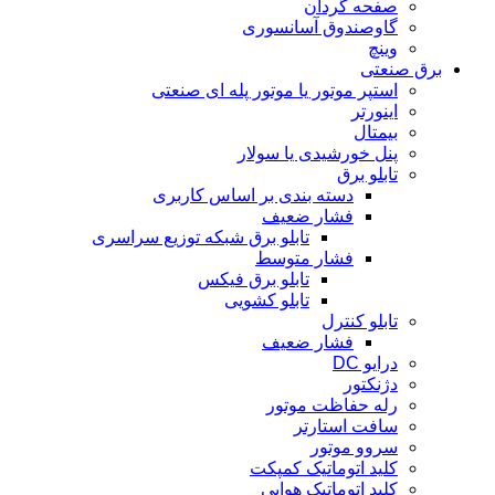
صفحه گردان
گاوصندوق آسانسوری
وینچ
برق صنعتی
استپر موتور یا موتور پله ای صنعتی
اینورتر
بیمتال
پنل خورشیدی یا سولار
تابلو برق
دسته بندی بر اساس کاربری
فشار ضعیف
تابلو برق شبکه توزیع سراسری
فشار متوسط
تابلو برق فیکس
تابلو کشویی
تابلو کنترل
فشار ضعیف
درایو DC
دژنکتور
رله حفاظت موتور
سافت استارتر
سروو موتور
کلید اتوماتیک کمپکت
کلید اتوماتیک هوایی