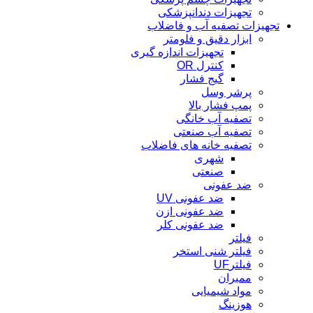
تجهیزات دندانپزشکی
تجهیزات تصفیه آب و فاضلاب
ابزار دقیق و فلومتر
تجهیزات اندازه گیری
کنترل OR
گیج فشار
پرشر وسل
پمپ فشار بالا
تصفیه آب خانگی
تصفیه آب صنعتی
تصفیه خانه های فاضلاب
شهری
صنعتی
ضد عفونی
ضد عفونی UV
ضد عفونی ازن
ضد عفونی کلر
فیلتر
فیلتر شنی استخر
فیلترUF
ممبران
مواد شیمیایی
هوزینگ