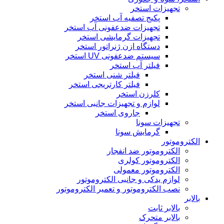
تجهیزات استخر
پکیج تصفیه آب استخر
تجهیزات ضدعفونی آب استخر
تجهیزات گرمایشی استخر
دستگاه ازن ژنراتور استخر
سیستم ضدعفونی UV استخر
فیلتر آب استخر
فیلتر شنی استخر
فیلتر کارتریجی استخر
کلرزن استخر
لوازم و تجهیزات جانبی استخر
جاروی استخر
تجهیزات سونا
گرمایش سونا
الکتروموتور
الکتروموتور ضد انفجار
الکتروموتور کولری
الکتروموتور معمولی
لوازم یدکی و جانبی الکتروموتور
نصب الکتروموتور و تعمیر الکتروموتور
بالابر
بالابر ثابت
بالابر متحرک