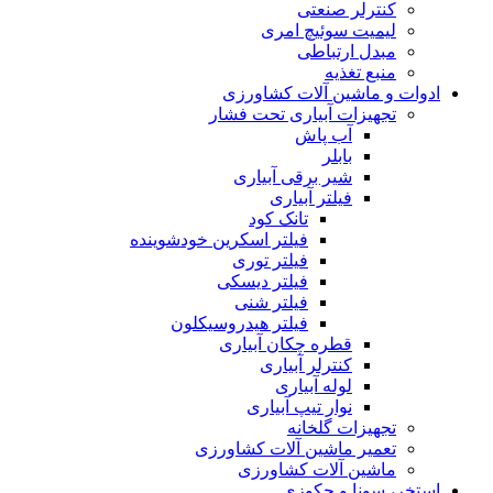
کنترلر صنعتی
لیمیت سوئیچ امری
مبدل ارتباطی
منبع تغذیه
ادوات و ماشین آلات کشاورزی
تجهیزات آبیاری تحت فشار
آب پاش
بابلر
شیر برقی آبیاری
فیلتر آبیاری
تانک کود
فیلتر اسکرین خودشوینده
فیلتر توری
فیلتر دیسکی
فیلتر شنی
فیلتر هیدروسیکلون
قطره چکان آبیاری
کنترلر آبیاری
لوله آبیاری
نوار تیپ آبیاری
تجهیزات گلخانه
تعمیر ماشین آلات کشاورزی
ماشین آلات کشاورزی
استخر، سونا و جکوزی