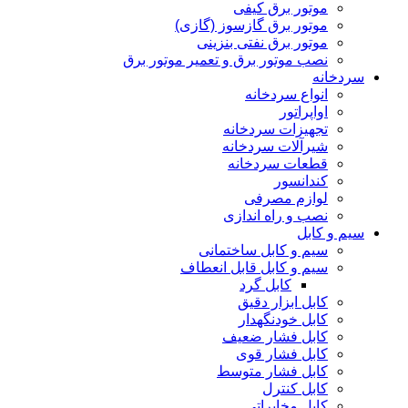
موتور برق کیفی
موتور برق گازسوز (گازی)
موتور برق نفتی بنزینی
نصب موتور برق و تعمیر موتور برق
سردخانه
انواع سردخانه
اواپراتور
تجهیزات سردخانه
شیرآلات سردخانه
قطعات سردخانه
کندانسور
لوازم مصرفی
نصب و راه اندازی
سیم و کابل
سیم و کابل ساختمانی
سیم و کابل قابل انعطاف
کابل گرد
کابل ابزار دقیق
کابل خودنگهدار
کابل فشار ضعیف
کابل فشار قوی
کابل فشار متوسط
کابل کنترل
کابل مخابراتی