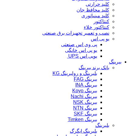
کلید حرارتی
کلید محافظ جان
کلید مینیاتوری
کنتاکتور
کنتاکتور خلاء
نصب و تعمیر تجهیزات برق صنعتی
یو پی اس
پی وی اس صنعتی
یو پی اس خانگی
یوپی اس UPS
بیرینگ
بانک برند بیرینگ
بلبرینگ و رولبرینگ KG
بیرینگ FAG
بیرینگ INA
بیرینگ Koyo
بیرینگ Nachi
بیرینگ NSK
بیرینگ NTN
بیرینگ SKF
بیرینگ Timken
بلبرینگ
بلبرینگ ایگرگ