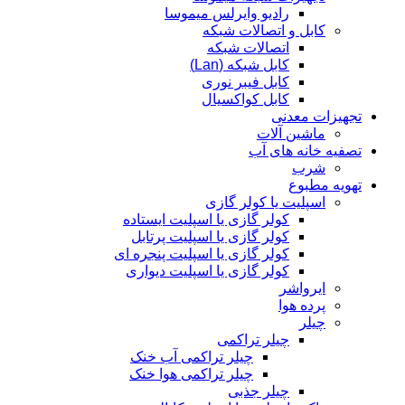
رادیو وایرلس میموسا
کابل و اتصالات شبکه
اتصالات شبکه
کابل شبکه (Lan)
کابل فیبر نوری
کابل کواکسیال
تجهیزات معدنی
ماشین آلات
تصفیه خانه های آب
شرب
تهویه مطبوع
اسپلیت یا کولر گازی
کولر گازی یا اسپلیت ایستاده
کولر گازی یا اسپلیت پرتابل
کولر گازی یا اسپلیت پنجره ای
کولر گازی یا اسپلیت دیواری
ایرواشر
پرده هوا
چیلر
چیلر تراکمی
چیلر تراکمی آب خنک
چیلر تراکمی هوا خنک
چیلر جذبی