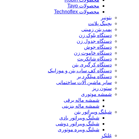
محصولات Tayo
محصولات Technoflex
بتونیر
بچینگ پلانت
پمپ بتن زمینی
دستگاه بلوک زن
دستگاه جدول زن
دستگاه جوش
دستگاه خاموت زن
دستگاه شاتکریت
دستگاه کرگیری بتن
دستگاه کف ساب بتن و موزاییک
دستگاه میلگرد بر
سایر ماشین آلات ساختمانی
ستون ریز
شمشه موتوری
شمشه ماله برقی
شمشه ماله بنزینی
شیلنگ ویبراتور بتن
شیلنگ ویبراتور بادی
شیلنگ ویبراتور دوشی
شیلنگ ویبره موتوری
غلتک