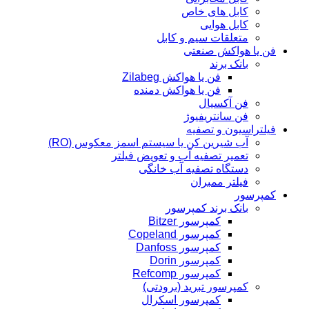
کابل های خاص
کابل هوایی
متعلقات سیم و کابل
فن یا هواکش صنعتی
بانک برند
فن یا هواکش Zilabeg
فن یا هواکش دمنده
فن آکسیال
فن سانتریفیوژ
فیلتراسیون و تصفیه
آب شیرین کن یا سیستم اسمز معکوس (RO)
تعمیر تصفیه آب و تعویض فیلتر
دستگاه تصفیه آب خانگی
فیلتر ممبران
کمپرسور
بانک برند کمپرسور
کمپرسور Bitzer
کمپرسور Copeland
کمپرسور Danfoss
کمپرسور Dorin
کمپرسور Refcomp
کمپرسور تبرید (برودتی)
کمپرسور اسکرال