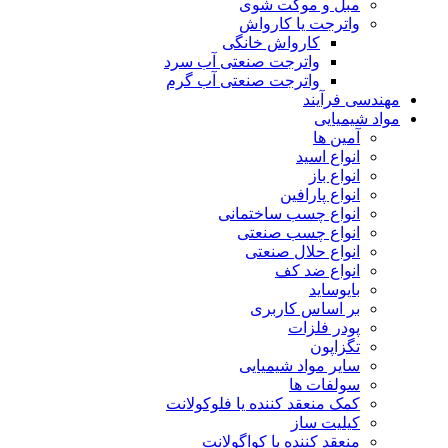
مبل و موکت شوی
واترجت یا کارواش
کارواش خانگی
واترجت صنعتی آب سرد
واترجت صنعتی آب گرم
مهندسی فرآیند
مواد شیمیایی
آمین ها
انواع اسید
انواع باز
انواع پارافین
انواع چسب ساختمانی
انواع چسب صنعتی
انواع حلال صنعتی
انواع ضد کف
بایوساید
بر اساس کاربری
پودر فلزات
تگزاپون
سایر مواد شیمیایی
سولفات ها
کمک منعقد کننده یا فلوکولانت
کیلیت ساز
منعقد کننده یا کواگولانت