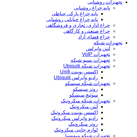
تجهیزات روشنایی
پایه چراغ روشنایی
پایه چراغ پارکی حیاطی
پایه چراغ خیابانی روشنایی
چراغ اداری، تجاری و فروشگاهی
چراغ صنعتی و کارگاهی
چراغ فضای آزاد
تجهیزات شبکه
آنتن وایرلس
تجهیزات VoIP
تجهیزات پسیو شبکه
تجهیزات شبکه Ubiquiti
اکسس پوینت Unifi
رادیو وایرلس Ubiquiti
تجهیزات شبکه سیسکو
روتر سیسکو
سوئیچ سیسکو
تجهیزات شبکه میکروتیک
آنتن میکروتیک
اکسس پوینت میکروتیک
رادیو وایرلس میکروتیک
روتر میکروتیک
لوازم جانبی میکروتیک
تجهیزات شبکه میموسا