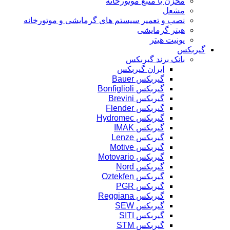
مخزن یا منبع موتورخانه
مشعل
نصب و تعمیر سیستم های گرمایشی و موتورخانه
هیتر گرمایشی
یونیت هیتر
گیربکس
بانک برند گیربکس
ایران گیربکس
گیربکس Bauer
گیربکس Bonfiglioli
گیربکس Brevini
گیربکس Flender
گیربکس Hydromec
گیربکس IMAK
گیربکس Lenze
گیربکس Motive
گیربکس Motovario
گیربکس Nord
گیربکس Oztekfen
گیربکس PGR
گیربکس Reggiana
گیربکس SEW
گیربکس SITI
گیربکس STM