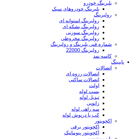
بلبرینگ خودرو
بلبرینگ خودروهای سبک
رولبرینگ
رولبرینگ استوانه ای
رولبرینگ بشکه ای
رولبرینگ سوزنی
رولبرینگ مخروطی
شماره فنی بلبرینگ و رولبرینگ
رولبرینگ 22000
کاسه نمد
پایپینگ
اتصالات
اتصالات رزوه ای
اتصالات ساکتی
اولت
بست لوله
تبدیل لوله
زانویی
سه راهی لوله
کپ یا درپوش لوله
اکچویتور
اکچویتور برقی
اکچویتور پنوماتیک
پایپ و تیوب