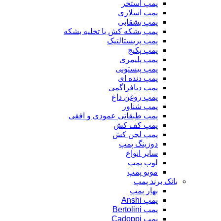
پمپ استخر
پمپ اسلاری
پمپ بشقابی
پمپ بشکه کش یا تخلیه بشکه
پمپ پریستالتیک
پمپ پکیج
پمپ پلیمری
پمپ پیستونی
پمپ دنده ای
پمپ دیافراگمی
پمپ روغن داغ
پمپ شناور
پمپ طبقاتی عمودی و افقی
پمپ کف کش
پمپ لجن کش
دوزینگ پمپ
سایر انواع
لوب پمپ
مونو پمپ
بانک برند پمپ
بهار پمپ
پمپ Anshi
پمپ Bertolini
پمپ Cadoppi