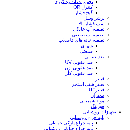
تجهیزات اندازه گیری
کنترل OR
گیج فشار
پرشر وسل
پمپ فشار بالا
تصفیه آب خانگی
تصفیه آب صنعتی
تصفیه خانه های فاضلاب
شهری
صنعتی
ضد عفونی
ضد عفونی UV
ضد عفونی ازن
ضد عفونی کلر
فیلتر
فیلتر شنی استخر
فیلترUF
ممبران
مواد شیمیایی
هوزینگ
تجهیزات روشنایی
پایه چراغ روشنایی
پایه چراغ پارکی حیاطی
پایه چراغ خیابانی روشنایی