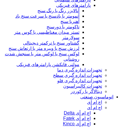
پارامترهای فیزیکی
آنالایزر رنگ یا رنگ سنج
آنمومتر یا بادسنج یا سرعت سنج باد
آهنربا سنج
تاکومتر یا دورسنج
تستر میدان مغناطیسی یا گوس متر
سولارمتر
گشتاور سنج یا ترکمتر دیجیتالی
لرزش سنج یا ویبره متر یا ارتعاش سنج
لوکس سنج یا لوکس متر یا سنجش شدت
روشنایی
مولتی فانکشن پارامترهای فیزیکی
تجهیزات اندازه گیری دما
تجهیزات اندازه گیری سطح
تجهیزات اندازه گیری فلو
تجهیزات کالیبراسیون
دیتالاگر یا رکوردر
اتوماسیون صنعتی
اچ ام آی
اچ ام آی
اچ ام آی Delta
اچ ام آی Fatek
اچ ام آی Kinco