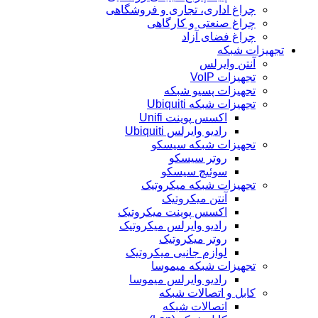
چراغ اداری، تجاری و فروشگاهی
چراغ صنعتی و کارگاهی
چراغ فضای آزاد
تجهیزات شبکه
آنتن وایرلس
تجهیزات VoIP
تجهیزات پسیو شبکه
تجهیزات شبکه Ubiquiti
اکسس پوینت Unifi
رادیو وایرلس Ubiquiti
تجهیزات شبکه سیسکو
روتر سیسکو
سوئیچ سیسکو
تجهیزات شبکه میکروتیک
آنتن میکروتیک
اکسس پوینت میکروتیک
رادیو وایرلس میکروتیک
روتر میکروتیک
لوازم جانبی میکروتیک
تجهیزات شبکه میموسا
رادیو وایرلس میموسا
کابل و اتصالات شبکه
اتصالات شبکه