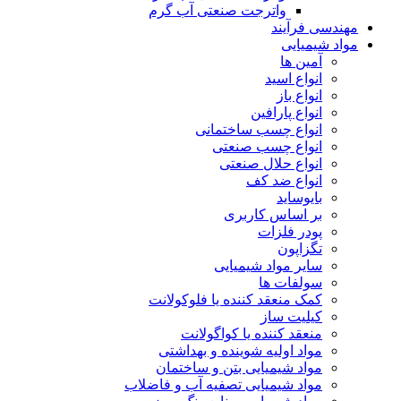
واترجت صنعتی آب گرم
مهندسی فرآیند
مواد شیمیایی
آمین ها
انواع اسید
انواع باز
انواع پارافین
انواع چسب ساختمانی
انواع چسب صنعتی
انواع حلال صنعتی
انواع ضد کف
بایوساید
بر اساس کاربری
پودر فلزات
تگزاپون
سایر مواد شیمیایی
سولفات ها
کمک منعقد کننده یا فلوکولانت
کیلیت ساز
منعقد کننده یا کواگولانت
مواد اولیه شوینده و بهداشتی
مواد شیمیایی بتن و ساختمان
مواد شیمیایی تصفیه آب و فاضلاب