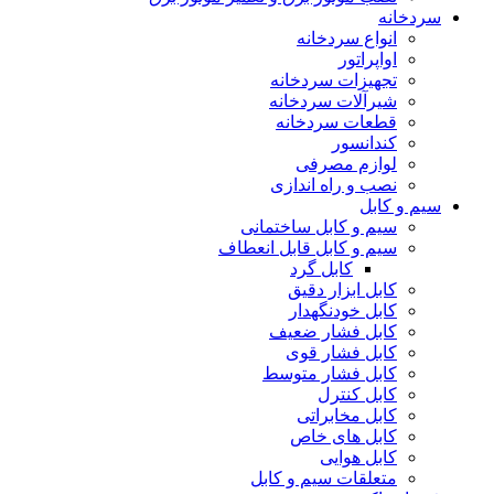
سردخانه
انواع سردخانه
اواپراتور
تجهیزات سردخانه
شیرآلات سردخانه
قطعات سردخانه
کندانسور
لوازم مصرفی
نصب و راه اندازی
سیم و کابل
سیم و کابل ساختمانی
سیم و کابل قابل انعطاف
کابل گرد
کابل ابزار دقیق
کابل خودنگهدار
کابل فشار ضعیف
کابل فشار قوی
کابل فشار متوسط
کابل کنترل
کابل مخابراتی
کابل های خاص
کابل هوایی
متعلقات سیم و کابل