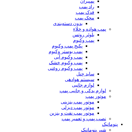
پمپیران
راد پمپ
فدک پمپ
محک پمپ
بدون دسته‌بندی
پمپ هواده و خلاء
بلوئر روتس
پمپ وکیوم
پکیج پمپ وکیوم
پمپ بوستر وکیوم
پمپ وکیوم آبی
پمپ وکیوم خشک
پمپ وکیوم روغنی
ساید چنل
سیستم هوادهی
لوازم جانبی
لوازم یدکی و جانبی پمپ
موتور پمپ
موتور پمپ بنزینی
موتور پمپ دیزلی
موتور پمپ نفت و بنزین
نصب پمپ و تعمیر پمپ
پنوماتیک
شیر پنوماتیک