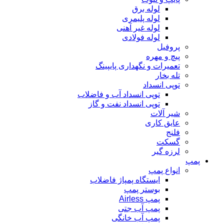
لوله برق
لوله پلیمری
لوله غیر آهنی
لوله فولادی
پروفیل
پیچ و مهره
تعمیرات و نگهداری پایپینگ
تله بخار
توپی انسداد
توپی انسداد آب و فاضلاب
توپی انسداد نفت و گاز
شیر آلات
عایق کاری
فلنج
گسکت
لرزه گیر
پمپ
انواع پمپ
ایستگاه پمپاژ فاضلاب
بوستر پمپ
پمپ Airless
پمپ آب جتی
پمپ آب خانگی