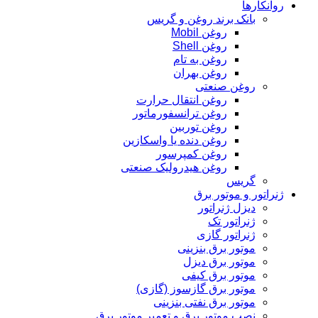
روانکارها
بانک برند روغن و گریس
روغن Mobil
روغن Shell
روغن به تام
روغن بهران
روغن صنعتی
روغن انتقال حرارت
روغن ترانسفورماتور
روغن توربین
روغن دنده یا واسکازین
روغن کمپرسور
روغن هیدرولیک صنعتی
گریس
ژنراتور و موتور برق
دیزل ژنراتور
ژنراتور تک
ژنراتور گازی
موتور برق بنزینی
موتور برق دیزل
موتور برق کیفی
موتور برق گازسوز (گازی)
موتور برق نفتی بنزینی
نصب موتور برق و تعمیر موتور برق