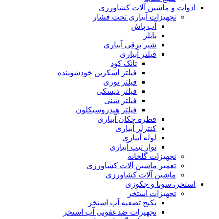
ادوات و ماشین آلات کشاورزی
تجهیزات آبیاری تحت فشار
آب پاش
بابلر
شیر برقی آبیاری
فیلتر آبیاری
تانک کود
فیلتر اسکرین خودشوینده
فیلتر توری
فیلتر دیسکی
فیلتر شنی
فیلتر هیدروسیکلون
قطره چکان آبیاری
کنترلر آبیاری
لوله آبیاری
نوار تیپ آبیاری
تجهیزات گلخانه
تعمیر ماشین آلات کشاورزی
ماشین آلات کشاورزی
استخر، سونا و جکوزی
تجهیزات استخر
پکیج تصفیه آب استخر
تجهیزات ضدعفونی آب استخر