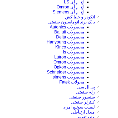
اچ ام آی LS
اچ ام آی Omron
اچ ام آی Siemens
انکودر و خط کش
بانک برند اتوماسیون صنعتی
محصولات Autonics
محصولات Balluff
محصولات Delta
محصولات Hanyoung
محصولات Kinco
محصولات ls
محصولات Lutron
محصولات Omron
محصولات Opkon
محصولات Schneider
محصولات simens
محولات Fatek
پی ال سی
رله صنعتی
سنسور صنعتی
کنترلر صنعتی
لیمیت سوئیچ امری
مبدل ارتباطی
منبع تغذیه