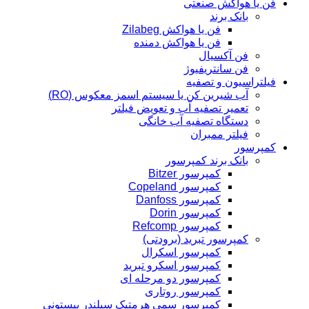
فن یا هواکش صنعتی
بانک برند
فن یا هواکش Zilabeg
فن یا هواکش دمنده
فن آکسیال
فن سانتریفیوژ
فیلتراسیون و تصفیه
آب شیرین کن یا سیستم اسمز معکوس (RO)
تعمیر تصفیه آب و تعویض فیلتر
دستگاه تصفیه آب خانگی
فیلتر ممبران
کمپرسور
بانک برند کمپرسور
کمپرسور Bitzer
کمپرسور Copeland
کمپرسور Danfoss
کمپرسور Dorin
کمپرسور Refcomp
کمپرسور تبرید (برودتی)
کمپرسور اسکرال
کمپرسور اسکرو تبرید
کمپرسور دو مرحله ای
کمپرسور روتاری
کمپرسور سمی هرمتیک سیلندر پیستونی