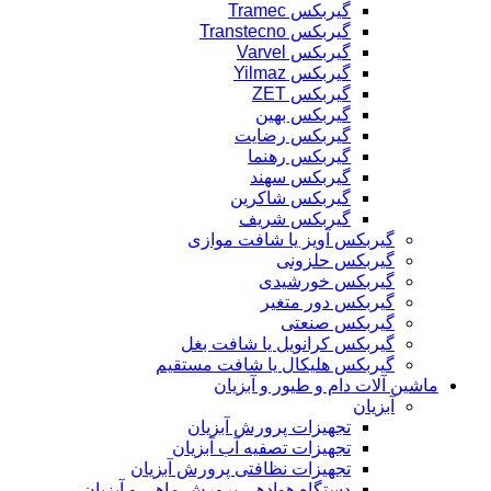
گیربکس Tramec
گیربکس Transtecno
گیربکس Varvel
گیربکس Yilmaz
گیربکس ZET
گیربکس بهین
گیربکس رضایت
گیربکس رهنما
گیربکس سهند
گیربکس شاکرین
گیربکس شریف
گیربکس آویز یا شافت موازی
گیربکس حلزونی
گیربکس خورشیدی
گیربکس دور متغیر
گیربکس صنعتی
گیربکس کرانویل یا شافت بغل
گیربکس هلیکال یا شافت مستقیم
ماشین آلات دام و طیور و آبزیان
آبزیان
تجهیزات پرورش آبزیان
تجهیزات تصفیه آب آبزیان
تجهیزات نظافتی پرورش آبزیان
دستگاه هوادهی پرورش ماهی و آبزیان