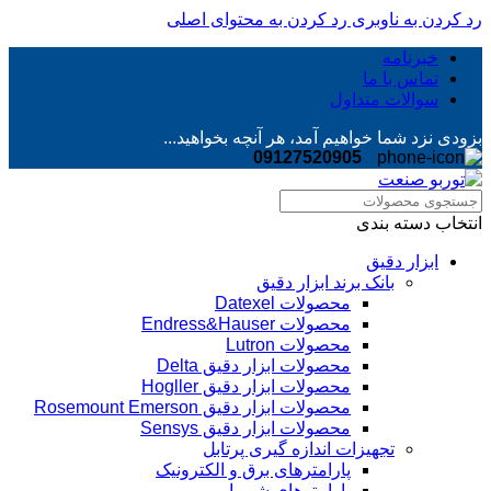
رد کردن به ناوبری
رد کردن به محتوای اصلی
خبرنامه
تماس با ما
سوالات متداول
بزودی نزد شما خواهیم آمد، هر آنچه بخواهید...
09127520905
انتخاب دسته بندی
ابزار دقیق
بانک برند ابزار دقیق
محصولات Datexel
محصولات Endress&Hauser
محصولات Lutron
محصولات ابزار دقیق Delta
محصولات ابزار دقیق Hogller
محصولات ابزار دقیق Rosemount Emerson
محصولات ابزار دقیق Sensys
تجهیزات اندازه گیری پرتابل
پارامترهای برق و الکترونیک
پارامترهای شیمیایی