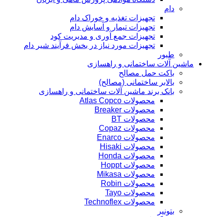
دام
تجهیزات تغذیه و خوراک دام
تجهیزات تیمار و آسایش دام
تجهیزات جمع آوری و مدیریت کود
تجهیزات مورد نیاز در بخش فرآیند شیر دام
طیور
ماشین آلات ساختمانی و راهسازی
باکت حمل مصالح
بالابر ساختمانی (مصالح)
بانک برند ماشین آلات ساختمانی و راهسازی
محصولات Atlas Copco
محصولات Breaker
محصولات BT
محصولات Copaz
محصولات Enarco
محصولات Hisaki
محصولات Honda
محصولات Hoppt
محصولات Mikasa
محصولات Robin
محصولات Tayo
محصولات Technoflex
بتونیر