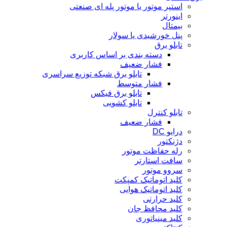
استپر موتور یا موتور پله ای صنعتی
اینورتر
بیمتال
پنل خورشیدی یا سولار
تابلو برق
دسته بندی بر اساس کاربری
فشار ضعیف
تابلو برق شبکه توزیع سراسری
فشار متوسط
تابلو برق فیکس
تابلو کشویی
تابلو کنترل
فشار ضعیف
درایو DC
دژنکتور
رله حفاظت موتور
سافت استارتر
سروو موتور
کلید اتوماتیک کمپکت
کلید اتوماتیک هوایی
کلید حرارتی
کلید محافظ جان
کلید مینیاتوری