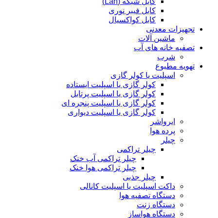
کابل شبکه (Lan)
کابل فیبر نوری
کابل کواکسیال
تجهیزات معدنی
ماشین آلات
تصفیه خانه های آب
شرب
تهویه مطبوع
اسپلیت یا کولر گازی
کولر گازی یا اسپلیت ایستاده
کولر گازی یا اسپلیت پرتابل
کولر گازی یا اسپلیت پنجره ای
کولر گازی یا اسپلیت دیواری
ایرواشر
پرده هوا
چیلر
چیلر تراکمی
چیلر تراکمی آب خنک
چیلر تراکمی هوا خنک
چیلر جذبی
داکت اسپلیت یا اسپلیت کانالی
دستگاه تصفیه هوا
دستگاه زنت
دستگاه هواساز