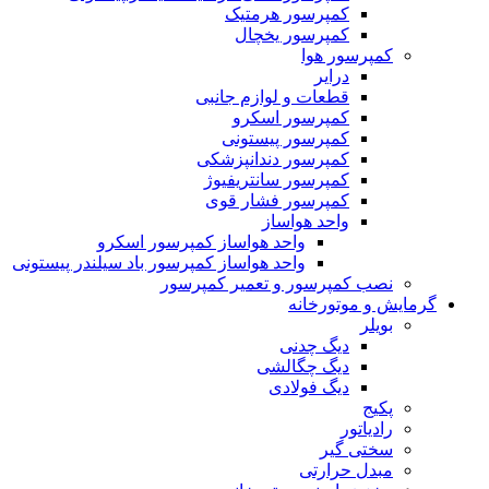
کمپرسور هرمتیک
کمپرسور یخچال
کمپرسور هوا
درایر
قطعات و لوازم جانبی
کمپرسور اسکرو
کمپرسور پیستونی
کمپرسور دندانپزشکی
کمپرسور سانتریفیوژ
کمپرسور فشار قوی
واحد هواساز
واحد هواساز کمپرسور اسکرو
واحد هواساز کمپرسور باد سیلندر پیستونی
نصب کمپرسور و تعمیر کمپرسور
گرمایش و موتورخانه
بویلر
دیگ چدنی
دیگ چگالشی
دیگ فولادی
پکیج
رادیاتور
سختی گیر
مبدل حرارتی