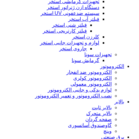
تجهیزات گرمایشی استخر
دستگاه ازن ژنراتور استخر
سیستم ضدعفونی UV استخر
فیلتر آب استخر
فیلتر شنی استخر
فیلتر کارتریجی استخر
کلرزن استخر
لوازم و تجهیزات جانبی استخر
جاروی استخر
تجهیزات سونا
گرمایش سونا
الکتروموتور
الکتروموتور ضد انفجار
الکتروموتور کولری
الکتروموتور معمولی
لوازم یدکی و جانبی الکتروموتور
نصب الکتروموتور و تعمیر الکتروموتور
بالابر
بالابر ثابت
بالابر متحرک
صفحه گردان
گاوصندوق آسانسوری
وینچ
برق صنعتی