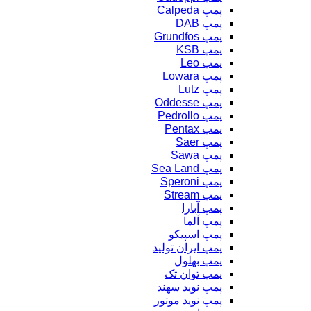
پمپ Calpeda
پمپ DAB
پمپ Grundfos
پمپ KSB
پمپ Leo
پمپ Lowara
پمپ Lutz
پمپ Oddesse
پمپ Pedrollo
پمپ Pentax
پمپ Saer
پمپ Sawa
پمپ Sea Land
پمپ Speroni
پمپ Stream
پمپ آبارا
پمپ آلما
پمپ اسپیکو
پمپ ایران تولید
پمپ بهلول
پمپ توان تک
پمپ نوید سهند
پمپ نوید موتور