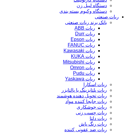
دستگاه لیبل زن
دستگاه وکیوم بسته بندی
ربات صنعتی
بانک برند ربات صنعتی
ربات ABB
ربات Durr
ربات Epson
ربات FANUC
ربات Kawasaki
ربات KUKA
ربات Mitsubishi
ربات Omron
ربات Pudu
ربات Yaskawa
ربات اسکارا
ربات پلتایزینگ یا پالتایزر
ربات تحویل دهنده هوشمند
ربات جابجا کننده مواد
ربات جوشکاری
ربات چسب زنی
ربات دلتا
ربات رنگ پاش
ربات ضد عفونی کننده