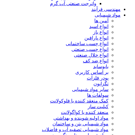
واترجت صنعتی آب گرم
مهندسی فرآیند
مواد شیمیایی
آمین ها
انواع اسید
انواع باز
انواع پارافین
انواع چسب ساختمانی
انواع چسب صنعتی
انواع حلال صنعتی
انواع ضد کف
بایوساید
بر اساس کاربری
پودر فلزات
تگزاپون
سایر مواد شیمیایی
سولفات ها
کمک منعقد کننده یا فلوکولانت
کیلیت ساز
منعقد کننده یا کواگولانت
مواد اولیه شوینده و بهداشتی
مواد شیمیایی بتن و ساختمان
مواد شیمیایی تصفیه آب و فاضلاب