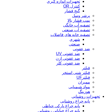
تجهیزات اندازه گیری
کنترل OR
گیج فشار
پرشر وسل
پمپ فشار بالا
تصفیه آب خانگی
تصفیه آب صنعتی
تصفیه خانه های فاضلاب
شهری
صنعتی
ضد عفونی
ضد عفونی UV
ضد عفونی ازن
ضد عفونی کلر
فیلتر
فیلتر شنی استخر
فیلترUF
ممبران
مواد شیمیایی
هوزینگ
تجهیزات روشنایی
پایه چراغ روشنایی
پایه چراغ پارکی حیاطی
پایه چراغ خیابانی روشنایی