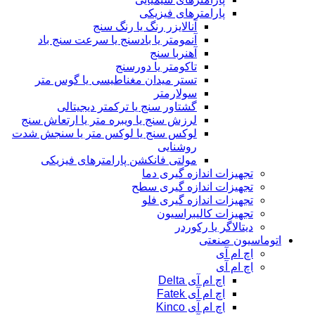
پارامترهای فیزیکی
آنالایزر رنگ یا رنگ سنج
آنمومتر یا بادسنج یا سرعت سنج باد
آهنربا سنج
تاکومتر یا دورسنج
تستر میدان مغناطیسی یا گوس متر
سولارمتر
گشتاور سنج یا ترکمتر دیجیتالی
لرزش سنج یا ویبره متر یا ارتعاش سنج
لوکس سنج یا لوکس متر یا سنجش شدت
روشنایی
مولتی فانکشن پارامترهای فیزیکی
تجهیزات اندازه گیری دما
تجهیزات اندازه گیری سطح
تجهیزات اندازه گیری فلو
تجهیزات کالیبراسیون
دیتالاگر یا رکوردر
اتوماسیون صنعتی
اچ ام آی
اچ ام آی
اچ ام آی Delta
اچ ام آی Fatek
اچ ام آی Kinco