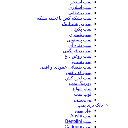
پمپ استخر
پمپ اسلاری
پمپ بشقابی
پمپ بشکه کش یا تخلیه بشکه
پمپ پریستالتیک
پمپ پکیج
پمپ پلیمری
پمپ پیستونی
پمپ دنده ای
پمپ دیافراگمی
پمپ روغن داغ
پمپ شناور
پمپ طبقاتی عمودی و افقی
پمپ کف کش
پمپ لجن کش
دوزینگ پمپ
سایر انواع
لوب پمپ
مونو پمپ
بانک برند پمپ
بهار پمپ
پمپ Anshi
پمپ Bertolini
پمپ Cadoppi