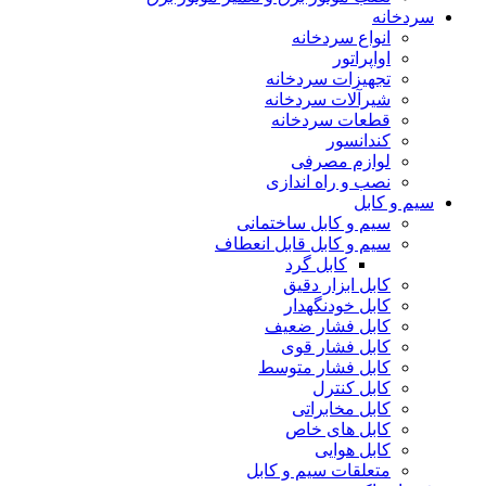
سردخانه
انواع سردخانه
اواپراتور
تجهیزات سردخانه
شیرآلات سردخانه
قطعات سردخانه
کندانسور
لوازم مصرفی
نصب و راه اندازی
سیم و کابل
سیم و کابل ساختمانی
سیم و کابل قابل انعطاف
کابل گرد
کابل ابزار دقیق
کابل خودنگهدار
کابل فشار ضعیف
کابل فشار قوی
کابل فشار متوسط
کابل کنترل
کابل مخابراتی
کابل های خاص
کابل هوایی
متعلقات سیم و کابل