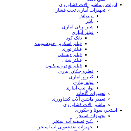
ادوات و ماشین آلات کشاورزی
تجهیزات آبیاری تحت فشار
آب پاش
بابلر
شیر برقی آبیاری
فیلتر آبیاری
تانک کود
فیلتر اسکرین خودشوینده
فیلتر توری
فیلتر دیسکی
فیلتر شنی
فیلتر هیدروسیکلون
قطره چکان آبیاری
کنترلر آبیاری
لوله آبیاری
نوار تیپ آبیاری
تجهیزات گلخانه
تعمیر ماشین آلات کشاورزی
ماشین آلات کشاورزی
استخر، سونا و جکوزی
تجهیزات استخر
پکیج تصفیه آب استخر
تجهیزات ضدعفونی آب استخر