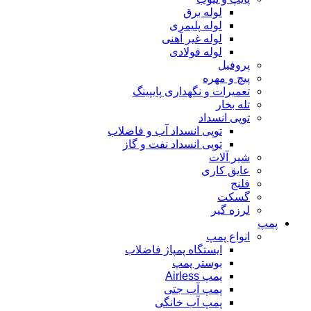
لوله برق
لوله پلیمری
لوله غیر آهنی
لوله فولادی
پروفیل
پیچ و مهره
تعمیرات و نگهداری پایپینگ
تله بخار
توپی انسداد
توپی انسداد آب و فاضلاب
توپی انسداد نفت و گاز
شیر آلات
عایق کاری
فلنج
گسکت
لرزه گیر
پمپ
انواع پمپ
ایستگاه پمپاژ فاضلاب
بوستر پمپ
پمپ Airless
پمپ آب جتی
پمپ آب خانگی