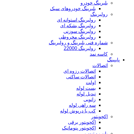
بلبرینگ خودرو
بلبرینگ خودروهای سبک
رولبرینگ
رولبرینگ استوانه ای
رولبرینگ بشکه ای
رولبرینگ سوزنی
رولبرینگ مخروطی
شماره فنی بلبرینگ و رولبرینگ
رولبرینگ 22000
کاسه نمد
پایپینگ
اتصالات
اتصالات رزوه ای
اتصالات ساکتی
اولت
بست لوله
تبدیل لوله
زانویی
سه راهی لوله
کپ یا درپوش لوله
اکچویتور
اکچویتور برقی
اکچویتور پنوماتیک
پایپ و تیوب