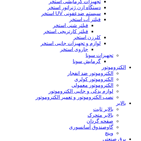
تجهیزات گرمایشی استخر
دستگاه ازن ژنراتور استخر
سیستم ضدعفونی UV استخر
فیلتر آب استخر
فیلتر شنی استخر
فیلتر کارتریجی استخر
کلرزن استخر
لوازم و تجهیزات جانبی استخر
جاروی استخر
تجهیزات سونا
گرمایش سونا
الکتروموتور
الکتروموتور ضد انفجار
الکتروموتور کولری
الکتروموتور معمولی
لوازم یدکی و جانبی الکتروموتور
نصب الکتروموتور و تعمیر الکتروموتور
بالابر
بالابر ثابت
بالابر متحرک
صفحه گردان
گاوصندوق آسانسوری
وینچ
برق صنعتی