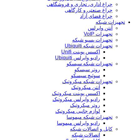
چراغ اداری، تجاری و فروشگاهی
چراغ صنعتی و کارگاهی
چراغ فضای آزاد
تجهیزات شبکه
آنتن وایرلس
تجهیزات VoIP
تجهیزات پسیو شبکه
تجهیزات شبکه Ubiquiti
اکسس پوینت Unifi
رادیو وایرلس Ubiquiti
تجهیزات شبکه سیسکو
روتر سیسکو
سوئیچ سیسکو
تجهیزات شبکه میکروتیک
آنتن میکروتیک
اکسس پوینت میکروتیک
رادیو وایرلس میکروتیک
روتر میکروتیک
لوازم جانبی میکروتیک
تجهیزات شبکه میموسا
رادیو وایرلس میموسا
کابل و اتصالات شبکه
اتصالات شبکه