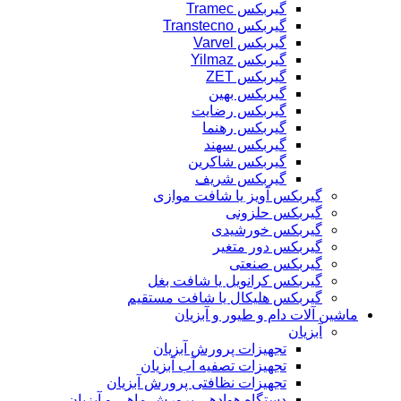
گیربکس Tramec
گیربکس Transtecno
گیربکس Varvel
گیربکس Yilmaz
گیربکس ZET
گیربکس بهین
گیربکس رضایت
گیربکس رهنما
گیربکس سهند
گیربکس شاکرین
گیربکس شریف
گیربکس آویز یا شافت موازی
گیربکس حلزونی
گیربکس خورشیدی
گیربکس دور متغیر
گیربکس صنعتی
گیربکس کرانویل یا شافت بغل
گیربکس هلیکال یا شافت مستقیم
ماشین آلات دام و طیور و آبزیان
آبزیان
تجهیزات پرورش آبزیان
تجهیزات تصفیه آب آبزیان
تجهیزات نظافتی پرورش آبزیان
دستگاه هوادهی پرورش ماهی و آبزیان