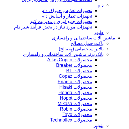
دام
تجهیزات تغذیه و خوراک دام
تجهیزات تیمار و آسایش دام
تجهیزات جمع آوری و مدیریت کود
تجهیزات مورد نیاز در بخش فرآیند شیر دام
طیور
ماشین آلات ساختمانی و راهسازی
باکت حمل مصالح
بالابر ساختمانی (مصالح)
بانک برند ماشین آلات ساختمانی و راهسازی
محصولات Atlas Copco
محصولات Breaker
محصولات BT
محصولات Copaz
محصولات Enarco
محصولات Hisaki
محصولات Honda
محصولات Hoppt
محصولات Mikasa
محصولات Robin
محصولات Tayo
محصولات Technoflex
بتونیر