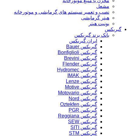
مخزن یا منبع موتورخانه
مشعل
نصب و تعمیر سیستم های گرمایشی و موتورخانه
هیتر گرمایشی
یونیت هیتر
گیربکس
بانک برند گیربکس
ایران گیربکس
گیربکس Bauer
گیربکس Bonfiglioli
گیربکس Brevini
گیربکس Flender
گیربکس Hydromec
گیربکس IMAK
گیربکس Lenze
گیربکس Motive
گیربکس Motovario
گیربکس Nord
گیربکس Oztekfen
گیربکس PGR
گیربکس Reggiana
گیربکس SEW
گیربکس SITI
گیربکس STM