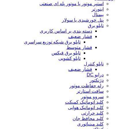
استپر موتور یا موتور پله ای صنعتی
اینورتر
بیمتال
پنل خورشیدی یا سولار
تابلو برق
دسته بندی بر اساس کاربری
فشار ضعیف
تابلو برق شبکه توزیع سراسری
فشار متوسط
تابلو برق فیکس
تابلو کشویی
تابلو کنترل
فشار ضعیف
درایو DC
دژنکتور
رله حفاظت موتور
سافت استارتر
سروو موتور
کلید اتوماتیک کمپکت
کلید اتوماتیک هوایی
کلید حرارتی
کلید محافظ جان
کلید مینیاتوری