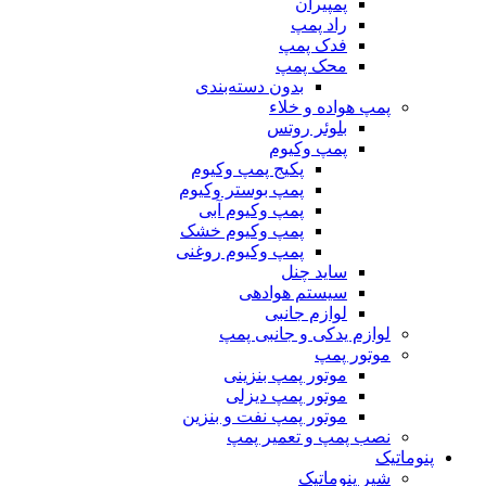
پمپیران
راد پمپ
فدک پمپ
محک پمپ
بدون دسته‌بندی
پمپ هواده و خلاء
بلوئر روتس
پمپ وکیوم
پکیج پمپ وکیوم
پمپ بوستر وکیوم
پمپ وکیوم آبی
پمپ وکیوم خشک
پمپ وکیوم روغنی
ساید چنل
سیستم هوادهی
لوازم جانبی
لوازم یدکی و جانبی پمپ
موتور پمپ
موتور پمپ بنزینی
موتور پمپ دیزلی
موتور پمپ نفت و بنزین
نصب پمپ و تعمیر پمپ
پنوماتیک
شیر پنوماتیک