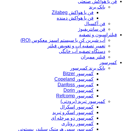
فن یا هواکش صنعتی
بانک برند
فن یا هواکش Zilabeg
فن یا هواکش دمنده
فن آکسیال
فن سانتریفیوژ
فیلتراسیون و تصفیه
آب شیرین کن یا سیستم اسمز معکوس (RO)
تعمیر تصفیه آب و تعویض فیلتر
دستگاه تصفیه آب خانگی
فیلتر ممبران
کمپرسور
بانک برند کمپرسور
کمپرسور Bitzer
کمپرسور Copeland
کمپرسور Danfoss
کمپرسور Dorin
کمپرسور Refcomp
کمپرسور تبرید (برودتی)
کمپرسور اسکرال
کمپرسور اسکرو تبرید
کمپرسور دو مرحله ای
کمپرسور روتاری
کمپرسور سمی هرمتیک سیلندر پیستونی