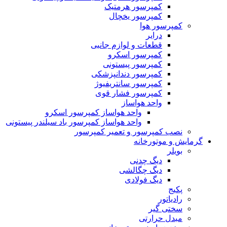
کمپرسور هرمتیک
کمپرسور یخچال
کمپرسور هوا
درایر
قطعات و لوازم جانبی
کمپرسور اسکرو
کمپرسور پیستونی
کمپرسور دندانپزشکی
کمپرسور سانتریفیوژ
کمپرسور فشار قوی
واحد هواساز
واحد هواساز کمپرسور اسکرو
واحد هواساز کمپرسور باد سیلندر پیستونی
نصب کمپرسور و تعمیر کمپرسور
گرمایش و موتورخانه
بویلر
دیگ چدنی
دیگ چگالشی
دیگ فولادی
پکیج
رادیاتور
سختی گیر
مبدل حرارتی