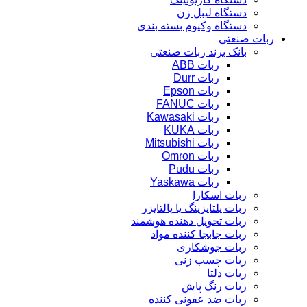
دستگاه لیبل زن
دستگاه وکیوم بسته بندی
ربات صنعتی
بانک برند ربات صنعتی
ربات ABB
ربات Durr
ربات Epson
ربات FANUC
ربات Kawasaki
ربات KUKA
ربات Mitsubishi
ربات Omron
ربات Pudu
ربات Yaskawa
ربات اسکارا
ربات پلتایزینگ یا پالتایزر
ربات تحویل دهنده هوشمند
ربات جابجا کننده مواد
ربات جوشکاری
ربات چسب زنی
ربات دلتا
ربات رنگ پاش
ربات ضد عفونی کننده