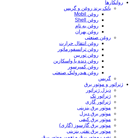
روانکارها
بانک برند روغن و گریس
روغن Mobil
روغن Shell
روغن به تام
روغن بهران
روغن صنعتی
روغن انتقال حرارت
روغن ترانسفورماتور
روغن توربین
روغن دنده یا واسکازین
روغن کمپرسور
روغن هیدرولیک صنعتی
گریس
ژنراتور و موتور برق
دیزل ژنراتور
ژنراتور تک
ژنراتور گازی
موتور برق بنزینی
موتور برق دیزل
موتور برق کیفی
موتور برق گازسوز (گازی)
موتور برق نفتی بنزینی
نصب موتور برق و تعمیر موتور برق