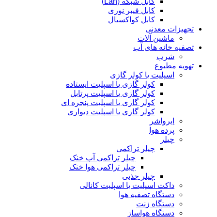
کابل شبکه (Lan)
کابل فیبر نوری
کابل کواکسیال
تجهیزات معدنی
ماشین آلات
تصفیه خانه های آب
شرب
تهویه مطبوع
اسپلیت یا کولر گازی
کولر گازی یا اسپلیت ایستاده
کولر گازی یا اسپلیت پرتابل
کولر گازی یا اسپلیت پنجره ای
کولر گازی یا اسپلیت دیواری
ایرواشر
پرده هوا
چیلر
چیلر تراکمی
چیلر تراکمی آب خنک
چیلر تراکمی هوا خنک
چیلر جذبی
داکت اسپلیت یا اسپلیت کانالی
دستگاه تصفیه هوا
دستگاه زنت
دستگاه هواساز