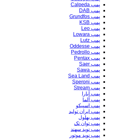
پمپ Calpeda
پمپ DAB
پمپ Grundfos
پمپ KSB
پمپ Leo
پمپ Lowara
پمپ Lutz
پمپ Oddesse
پمپ Pedrollo
پمپ Pentax
پمپ Saer
پمپ Sawa
پمپ Sea Land
پمپ Speroni
پمپ Stream
پمپ آبارا
پمپ آلما
پمپ اسپیکو
پمپ ایران تولید
پمپ بهلول
پمپ توان تک
پمپ نوید سهند
پمپ نوید موتور