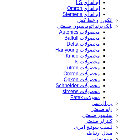
اچ ام آی LS
اچ ام آی Omron
اچ ام آی Siemens
انکودر و خط کش
بانک برند اتوماسیون صنعتی
محصولات Autonics
محصولات Balluff
محصولات Delta
محصولات Hanyoung
محصولات Kinco
محصولات ls
محصولات Lutron
محصولات Omron
محصولات Opkon
محصولات Schneider
محصولات simens
محولات Fatek
پی ال سی
رله صنعتی
سنسور صنعتی
کنترلر صنعتی
لیمیت سوئیچ امری
مبدل ارتباطی
منبع تغذیه