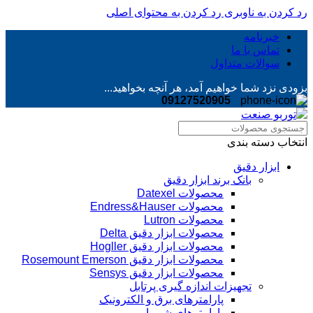
رد کردن به ناوبری
رد کردن به محتوای اصلی
خبرنامه
تماس با ما
سوالات متداول
بزودی نزد شما خواهیم آمد، هر آنچه بخواهید...
09127520905
انتخاب دسته بندی
ابزار دقیق
بانک برند ابزار دقیق
محصولات Datexel
محصولات Endress&Hauser
محصولات Lutron
محصولات ابزار دقیق Delta
محصولات ابزار دقیق Hogller
محصولات ابزار دقیق Rosemount Emerson
محصولات ابزار دقیق Sensys
تجهیزات اندازه گیری پرتابل
پارامترهای برق و الکترونیک
پارامترهای شیمیایی