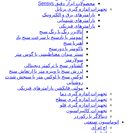
محصولات ابزار دقیق Sensys
تجهیزات اندازه گیری پرتابل
پارامترهای برق و الکترونیک
پارامترهای شیمیایی
پارامترهای فیزیکی
آنالایزر رنگ یا رنگ سنج
آنمومتر یا بادسنج یا سرعت سنج باد
آهنربا سنج
تاکومتر یا دورسنج
تستر میدان مغناطیسی یا گوس متر
سولارمتر
گشتاور سنج یا ترکمتر دیجیتالی
لرزش سنج یا ویبره متر یا ارتعاش سنج
لوکس سنج یا لوکس متر یا سنجش شدت
روشنایی
مولتی فانکشن پارامترهای فیزیکی
تجهیزات اندازه گیری دما
تجهیزات اندازه گیری سطح
تجهیزات اندازه گیری فلو
تجهیزات کالیبراسیون
دیتالاگر یا رکوردر
اتوماسیون صنعتی
اچ ام آی