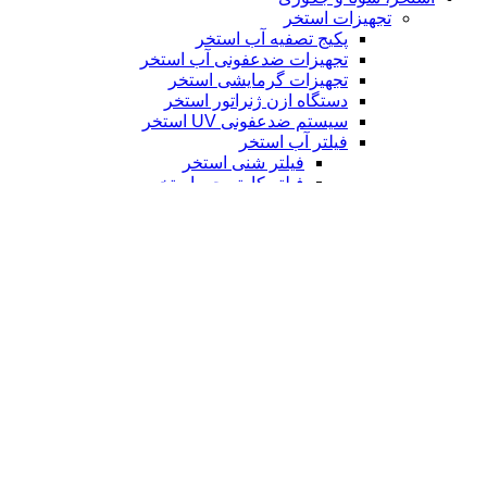
تجهیزات استخر
پکیج تصفیه آب استخر
تجهیزات ضدعفونی آب استخر
تجهیزات گرمایشی استخر
دستگاه ازن ژنراتور استخر
سیستم ضدعفونی UV استخر
فیلتر آب استخر
فیلتر شنی استخر
فیلتر کارتریجی استخر
کلرزن استخر
لوازم و تجهیزات جانبی استخر
جاروی استخر
تجهیزات سونا
گرمایش سونا
الکتروموتور
الکتروموتور ضد انفجار
الکتروموتور کولری
الکتروموتور معمولی
لوازم یدکی و جانبی الکتروموتور
نصب الکتروموتور و تعمیر الکتروموتور
بالابر
بالابر ثابت
بالابر متحرک