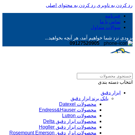
رد کردن به ناوبری
رد کردن به محتوای اصلی
خبرنامه
تماس با ما
سوالات متداول
بزودی نزد شما خواهیم آمد، هر آنچه بخواهید...
09127520905
انتخاب دسته بندی
ابزار دقیق
بانک برند ابزار دقیق
محصولات Datexel
محصولات Endress&Hauser
محصولات Lutron
محصولات ابزار دقیق Delta
محصولات ابزار دقیق Hogller
محصولات ابزار دقیق Rosemount Emerson