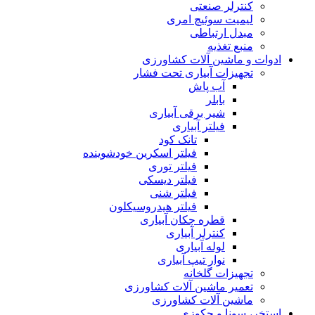
کنترلر صنعتی
لیمیت سوئیچ امری
مبدل ارتباطی
منبع تغذیه
ادوات و ماشین آلات کشاورزی
تجهیزات آبیاری تحت فشار
آب پاش
بابلر
شیر برقی آبیاری
فیلتر آبیاری
تانک کود
فیلتر اسکرین خودشوینده
فیلتر توری
فیلتر دیسکی
فیلتر شنی
فیلتر هیدروسیکلون
قطره چکان آبیاری
کنترلر آبیاری
لوله آبیاری
نوار تیپ آبیاری
تجهیزات گلخانه
تعمیر ماشین آلات کشاورزی
ماشین آلات کشاورزی
استخر، سونا و جکوزی