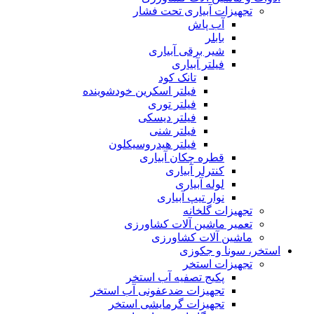
تجهیزات آبیاری تحت فشار
آب پاش
بابلر
شیر برقی آبیاری
فیلتر آبیاری
تانک کود
فیلتر اسکرین خودشوینده
فیلتر توری
فیلتر دیسکی
فیلتر شنی
فیلتر هیدروسیکلون
قطره چکان آبیاری
کنترلر آبیاری
لوله آبیاری
نوار تیپ آبیاری
تجهیزات گلخانه
تعمیر ماشین آلات کشاورزی
ماشین آلات کشاورزی
استخر، سونا و جکوزی
تجهیزات استخر
پکیج تصفیه آب استخر
تجهیزات ضدعفونی آب استخر
تجهیزات گرمایشی استخر