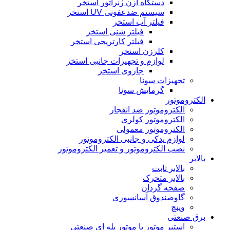
دستگاه ازن ژنراتور استخر
سیستم ضدعفونی UV استخر
فیلتر آب استخر
فیلتر شنی استخر
فیلتر کارتریجی استخر
کلرزن استخر
لوازم و تجهیزات جانبی استخر
جاروی استخر
تجهیزات سونا
گرمایش سونا
الکتروموتور
الکتروموتور ضد انفجار
الکتروموتور کولری
الکتروموتور معمولی
لوازم یدکی و جانبی الکتروموتور
نصب الکتروموتور و تعمیر الکتروموتور
بالابر
بالابر ثابت
بالابر متحرک
صفحه گردان
گاوصندوق آسانسوری
وینچ
برق صنعتی
استپر موتور یا موتور پله ای صنعتی