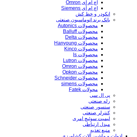
اچ ام آی Omron
اچ ام آی Siemens
انکودر و خط کش
بانک برند اتوماسیون صنعتی
محصولات Autonics
محصولات Balluff
محصولات Delta
محصولات Hanyoung
محصولات Kinco
محصولات ls
محصولات Lutron
محصولات Omron
محصولات Opkon
محصولات Schneider
محصولات simens
محولات Fatek
پی ال سی
رله صنعتی
سنسور صنعتی
کنترلر صنعتی
لیمیت سوئیچ امری
مبدل ارتباطی
منبع تغذیه
ادوات و ماشین آلات کشاورزی