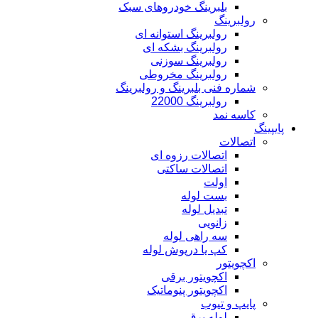
بلبرینگ خودروهای سبک
رولبرینگ
رولبرینگ استوانه ای
رولبرینگ بشکه ای
رولبرینگ سوزنی
رولبرینگ مخروطی
شماره فنی بلبرینگ و رولبرینگ
رولبرینگ 22000
کاسه نمد
پایپینگ
اتصالات
اتصالات رزوه ای
اتصالات ساکتی
اولت
بست لوله
تبدیل لوله
زانویی
سه راهی لوله
کپ یا درپوش لوله
اکچویتور
اکچویتور برقی
اکچویتور پنوماتیک
پایپ و تیوب
لوله برق