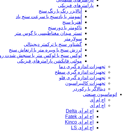
پارامترهای فیزیکی
آنالایزر رنگ یا رنگ سنج
آنمومتر یا بادسنج یا سرعت سنج باد
آهنربا سنج
تاکومتر یا دورسنج
تستر میدان مغناطیسی یا گوس متر
سولارمتر
گشتاور سنج یا ترکمتر دیجیتالی
لرزش سنج یا ویبره متر یا ارتعاش سنج
لوکس سنج یا لوکس متر یا سنجش شدت رو
مولتی فانکشن پارامترهای فیزیکی
تجهیزات اندازه گیری دما
تجهیزات اندازه گیری سطح
تجهیزات اندازه گیری فلو
تجهیزات کالیبراسیون
دیتالاگر یا رکوردر
اتوماسیون صنعتی
اچ ام آی
اچ ام آی
اچ ام آی Delta
اچ ام آی Fatek
اچ ام آی Kinco
اچ ام آی LS