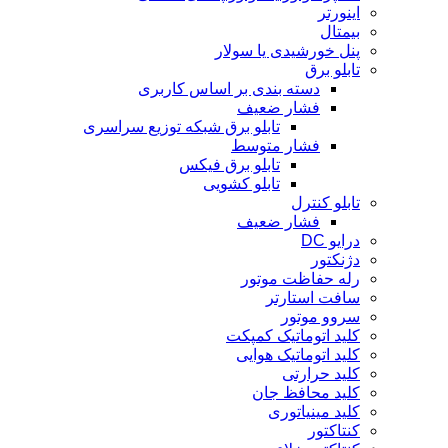
اینورتر
بیمتال
پنل خورشیدی یا سولار
تابلو برق
دسته بندی بر اساس کاربری
فشار ضعیف
تابلو برق شبکه توزیع سراسری
فشار متوسط
تابلو برق فیکس
تابلو کشویی
تابلو کنترل
فشار ضعیف
درایو DC
دژنکتور
رله حفاظت موتور
سافت استارتر
سروو موتور
کلید اتوماتیک کمپکت
کلید اتوماتیک هوایی
کلید حرارتی
کلید محافظ جان
کلید مینیاتوری
کنتاکتور