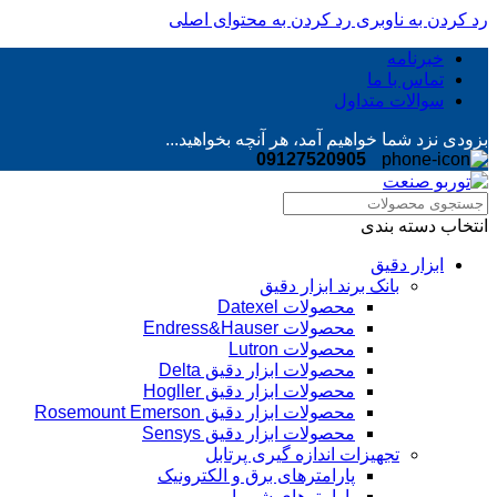
رد کردن به ناوبری
رد کردن به محتوای اصلی
خبرنامه
تماس با ما
سوالات متداول
بزودی نزد شما خواهیم آمد، هر آنچه بخواهید...
09127520905
انتخاب دسته بندی
ابزار دقیق
بانک برند ابزار دقیق
محصولات Datexel
محصولات Endress&Hauser
محصولات Lutron
محصولات ابزار دقیق Delta
محصولات ابزار دقیق Hogller
محصولات ابزار دقیق Rosemount Emerson
محصولات ابزار دقیق Sensys
تجهیزات اندازه گیری پرتابل
پارامترهای برق و الکترونیک
پارامترهای شیمیایی