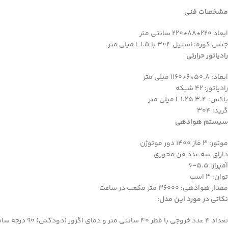
مشخصات فنی
ابعاد 220*88*220 سانتی متر
جنس کوره: استیل 304 با L 1.5 میلی متر
رادیاتور حرارتی
ابعاد: 50.8*6*1160 میلی متر
رادیاتور: 42 شبکه
باکس: L 1.25 3.4 میلی متر
گرید: 304
سیستم هوادهی
موتور: 3 فاز 1400 دور موتوژن
دارای سه عدد فن محوری
آمپراژ: 5.5-6
توان: 3 اسب
مقدار هوادهی: 36000 متر مکعب در ساعت
نکاتی در مورد این مدل:
تعداد 4 عدد خروجی با قطر 40 سانتی متر و دمای اگزوز (دودکش) 90 درجه سانتی گراد