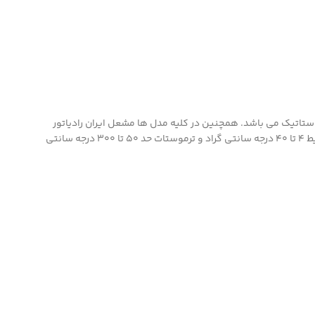
ی خروجی 40 سانتی متر، قطر لوله هوای گرم 20 سانتی متر، جنس بدنه ورق گالوانیز 0.7 و رنگ بدنه الکترو استاتیک می باشد. همچنین در کلیه مدل ها مشعل ایران رادیاتور
80/2 بوده با ظرفیت حرارتی 220000 (کالری در ساعت)، مصرف گازوییل 10 الی 12 لیتر در ساعت و مصرف گاز طبیعی 12 الی 16 متر مربع در ساعت و ترموستات محیط 4 تا 40 درجه سانتی گراد و ترموستات حد 50 تا 300 درجه سانتی