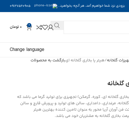
بزودی نزد شما خواهیم آمد، هر آنچه بخواهید...
09127520905
0
0
تومان
Change language
یزات گلخانه
هیتر یا بخاری گلخانه ای
بازگشت به محصولات
 گلخانه
خاری گلخانه ای، کوره، گرمکن) تجهیزی برای تولید گرما می باشد که
انه، مرغداری، دامداری، سالن های تولید و پرورش قارچ و سالن
ت فن آوران آریا محور به عنوان تامین کننده
بهترین هیتر
مت بخاری گلخانه
به مشتریان خود می باشد.