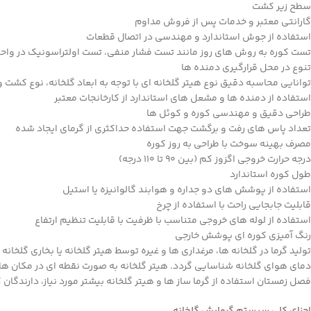
سطح زیر کشت
گارانتی معتبر و خدمات پس از فروش مداوم
استفاده از جوش استاندارد و مهندسی در اتصال قطعات
تست کوره به روش های روز مانند تست فشار منفی، تست اولتراسونیک در واح
تنوع در محل قرارگیری دمنده ها
توانایی محاسبه دقیق نوع هیتر گلخانه ای با توجه به ابعاد گلخانه، نوع کشت 
استفاده از دمنده ها و مشعل های استاندارد از کارخانجات معتبر
طراحی دقیق و مهندسی کوره و کوئل ها
تعداد پاس های رفت و برگشت جهت استفاده حداکثری از گرمای ایجاد شده
مصرف بهینه سوخت با طراحی به روز کوره
درجه حرارت خروجی اگزوز کم (بین 90 تا 110 درجه)
طول کوره استاندارد
استفاده از پوشش های دو جداره و هوابند گالوانیزه یا استیل
قابلیت جابجایی راحت با استفاده از چرخ
استفاده از لوله های خروجی متناسب با ظرفیت با قابلیت تنظیم ارتفاع
رنگ آمیزی کوره ای پوشش خارجی
تولید گرما در گلخانه ها، مرغداری ها و غیره توسط هیتر گلخانه یا بخاری گلخانه
دمای هوای گلخانه شناسایی گردد. هیتر گلخانه به صورت نقطه ای در مکان ها
فصل زمستان استفاده از گرما ساز ها و هیتر گلخانه بیشتر مورد نیاز، دارندگان