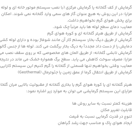
گرمایش از کف گلخانه یا گرمایش مرکزی (با نصب سیستم موتور خانه ای و لوله 
مزایا: در این روش به هیچ عنوان گاز های سمی وارد گلخانه نمی شوند. امکان 
برای پخش هوای گرم نخواهیم داشت.
معایب: دمای سطح لوله ها باید مرتباً چک شود.
گرمایش از طریق هیتر گلخانه ای و کوره هوای گرم
گرمایش از طریق دیگ بخار: سیستم کار آن مانند شوفاژ بوده و دارای لوله کش
دمایش را از دست داد مجدداً به دیگ بخار برگشت می کند. لوله ها از جنس گالوانی
گرمایش تابشی گلخانه: از طریق المان های مخصوصی که بر روی سقف نصب می شود
مزایا: مصرف سوخت کاهش می یابد. سطح برگ همواره خشک می ماند در نتیجه عمل
معایب: وقتی بخواهیم تنها قسمتی از گلخانه را گرم کنیم این سیستم کارایی ن
گرمایش از طریق انتقال گرما از عمق زمین یا جئوترمال (Geothermal)
هیتر گلخانه ای یا کوره هوای گرم یا بخاری گلخانه از مقبولیت بالایی میان گل
مزایای این سیستم گرمایشی می توان به موارد زیر اشاره نمود:
هزینه کمتر نسبت به سایر روش ها
قابلیت تغییر مکان
تنوع در قدرت گرمایی نسبت به قیمت
ایجاد هوای پاک و مناسب جهت رشد گیاهان