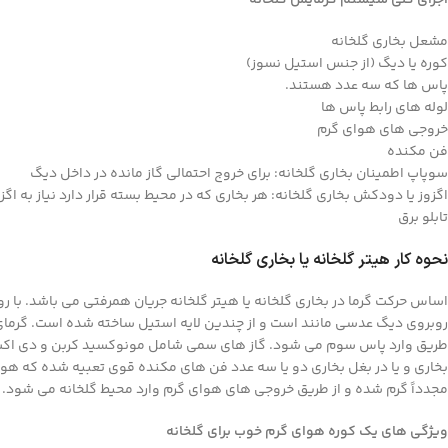
اجزای کلی سیستم گرمایش گلخانه
مشعل بخاری گلخانه
کوره یا دیگ (از جنس استیل نسوز)
پاس ها که سه عدد هستند.
لوله های رابط پاس ها
خروجی های هوای گرم
فن مکنده
سوپاپ اطمینان بخاری گلخانه: برای خروج احتمالی گاز مانده در داخل دیگ
اگزوز یا دودکش بخاری گلخانه: هر بخاری که در محیط بسته قرار دارد نیاز به
تابلو برق
نحوه کار هیتر گلخانه یا بخاری گلخانه
اساس حرکت گرما در بخاری گلخانه یا هیتر گلخانه جریان همرفتی می باشد. با ر
روبروی دیگ عدسی مانند است و از چندین لایه استیل ساخته شده است. گرمای ا
طریق وارد پاس سوم می شود. گاز های سمی شامل مونوکسید کربن و دی اکسید کر
بخاری و یا در بغل بخاری دو یا سه عدد فن های مکنده قوی تعبیه شده که هوای 
مجدداً گرم شده و از طریق خروجی های هوای گرم وارد محیط گلخانه می شود. خ
ویژگی های یک کوره هوای گرم خوب برای گلخانه