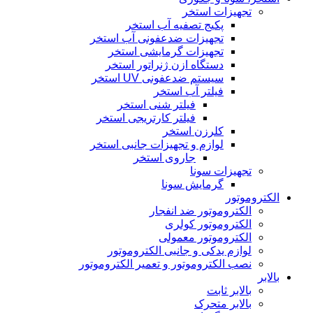
تجهیزات استخر
پکیج تصفیه آب استخر
تجهیزات ضدعفونی آب استخر
تجهیزات گرمایشی استخر
دستگاه ازن ژنراتور استخر
سیستم ضدعفونی UV استخر
فیلتر آب استخر
فیلتر شنی استخر
فیلتر کارتریجی استخر
کلرزن استخر
لوازم و تجهیزات جانبی استخر
جاروی استخر
تجهیزات سونا
گرمایش سونا
الکتروموتور
الکتروموتور ضد انفجار
الکتروموتور کولری
الکتروموتور معمولی
لوازم یدکی و جانبی الکتروموتور
نصب الکتروموتور و تعمیر الکتروموتور
بالابر
بالابر ثابت
بالابر متحرک