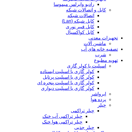
رادیو وایرلس میموسا
کابل و اتصالات شبکه
اتصالات شبکه
کابل شبکه (Lan)
کابل فیبر نوری
کابل کواکسیال
تجهیزات معدنی
ماشین آلات
تصفیه خانه های آب
شرب
تهویه مطبوع
اسپلیت یا کولر گازی
کولر گازی یا اسپلیت ایستاده
کولر گازی یا اسپلیت پرتابل
کولر گازی یا اسپلیت پنجره ای
کولر گازی یا اسپلیت دیواری
ایرواشر
پرده هوا
چیلر
چیلر تراکمی
چیلر تراکمی آب خنک
چیلر تراکمی هوا خنک
چیلر جذبی