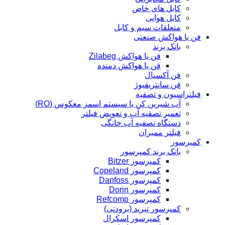
کابل های خاص
کابل هوایی
متعلقات سیم و کابل
فن یا هواکش صنعتی
بانک برند
فن یا هواکش Zilabeg
فن یا هواکش دمنده
فن آکسیال
فن سانتریفیوژ
فیلتراسیون و تصفیه
آب شیرین کن یا سیستم اسمز معکوس (RO)
تعمیر تصفیه آب و تعویض فیلتر
دستگاه تصفیه آب خانگی
فیلتر ممبران
کمپرسور
بانک برند کمپرسور
کمپرسور Bitzer
کمپرسور Copeland
کمپرسور Danfoss
کمپرسور Dorin
کمپرسور Refcomp
کمپرسور تبرید (برودتی)
کمپرسور اسکرال