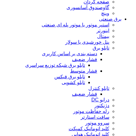
صفحه گردان
گاوصندوق آسانسوری
وینچ
برق صنعتی
استپر موتور یا موتور پله ای صنعتی
اینورتر
بیمتال
پنل خورشیدی یا سولار
تابلو برق
دسته بندی بر اساس کاربری
فشار ضعیف
تابلو برق شبکه توزیع سراسری
فشار متوسط
تابلو برق فیکس
تابلو کشویی
تابلو کنترل
فشار ضعیف
درایو DC
دژنکتور
رله حفاظت موتور
سافت استارتر
سروو موتور
کلید اتوماتیک کمپکت
کلید اتوماتیک هوایی