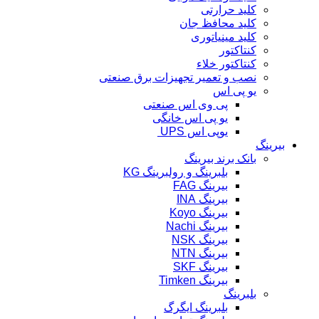
کلید حرارتی
کلید محافظ جان
کلید مینیاتوری
کنتاکتور
کنتاکتور خلاء
نصب و تعمیر تجهیزات برق صنعتی
یو پی اس
پی وی اس صنعتی
یو پی اس خانگی
یوپی اس UPS
بیرینگ
بانک برند بیرینگ
بلبرینگ و رولبرینگ KG
بیرینگ FAG
بیرینگ INA
بیرینگ Koyo
بیرینگ Nachi
بیرینگ NSK
بیرینگ NTN
بیرینگ SKF
بیرینگ Timken
بلبرینگ
بلبرینگ ایگرگ