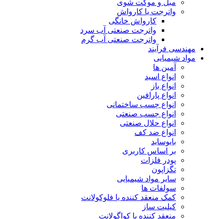
مبل و موکت شوی
واترجت یا کارواش
کارواش خانگی
واترجت صنعتی آب سرد
واترجت صنعتی آب گرم
مهندسی فرآیند
مواد شیمیایی
آمین ها
انواع اسید
انواع باز
انواع پارافین
انواع چسب ساختمانی
انواع چسب صنعتی
انواع حلال صنعتی
انواع ضد کف
بایوساید
بر اساس کاربری
پودر فلزات
تگزاپون
سایر مواد شیمیایی
سولفات ها
کمک منعقد کننده یا فلوکولانت
کیلیت ساز
منعقد کننده یا کواگولانت