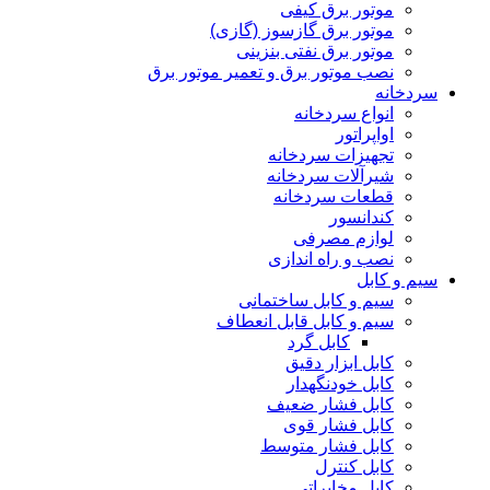
موتور برق کیفی
موتور برق گازسوز (گازی)
موتور برق نفتی بنزینی
نصب موتور برق و تعمیر موتور برق
سردخانه
انواع سردخانه
اواپراتور
تجهیزات سردخانه
شیرآلات سردخانه
قطعات سردخانه
کندانسور
لوازم مصرفی
نصب و راه اندازی
سیم و کابل
سیم و کابل ساختمانی
سیم و کابل قابل انعطاف
کابل گرد
کابل ابزار دقیق
کابل خودنگهدار
کابل فشار ضعیف
کابل فشار قوی
کابل فشار متوسط
کابل کنترل
کابل مخابراتی