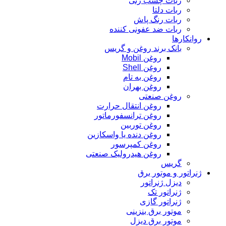
ربات چسب زنی
ربات دلتا
ربات رنگ پاش
ربات ضد عفونی کننده
روانکارها
بانک برند روغن و گریس
روغن Mobil
روغن Shell
روغن به تام
روغن بهران
روغن صنعتی
روغن انتقال حرارت
روغن ترانسفورماتور
روغن توربین
روغن دنده یا واسکازین
روغن کمپرسور
روغن هیدرولیک صنعتی
گریس
ژنراتور و موتور برق
دیزل ژنراتور
ژنراتور تک
ژنراتور گازی
موتور برق بنزینی
موتور برق دیزل