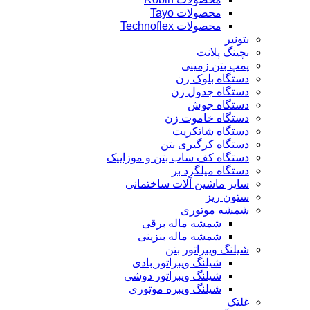
محصولات Tayo
محصولات Technoflex
بتونیر
بچینگ پلانت
پمپ بتن زمینی
دستگاه بلوک زن
دستگاه جدول زن
دستگاه جوش
دستگاه خاموت زن
دستگاه شاتکریت
دستگاه کرگیری بتن
دستگاه کف ساب بتن و موزاییک
دستگاه میلگرد بر
سایر ماشین آلات ساختمانی
ستون ریز
شمشه موتوری
شمشه ماله برقی
شمشه ماله بنزینی
شیلنگ ویبراتور بتن
شیلنگ ویبراتور بادی
شیلنگ ویبراتور دوشی
شیلنگ ویبره موتوری
غلتک