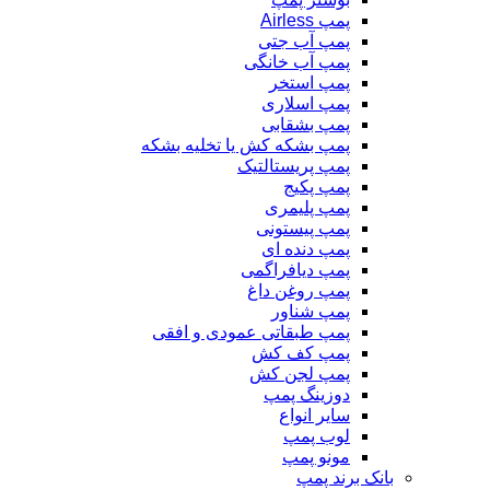
پمپ Airless
پمپ آب جتی
پمپ آب خانگی
پمپ استخر
پمپ اسلاری
پمپ بشقابی
پمپ بشکه کش یا تخلیه بشکه
پمپ پریستالتیک
پمپ پکیج
پمپ پلیمری
پمپ پیستونی
پمپ دنده ای
پمپ دیافراگمی
پمپ روغن داغ
پمپ شناور
پمپ طبقاتی عمودی و افقی
پمپ کف کش
پمپ لجن کش
دوزینگ پمپ
سایر انواع
لوب پمپ
مونو پمپ
بانک برند پمپ