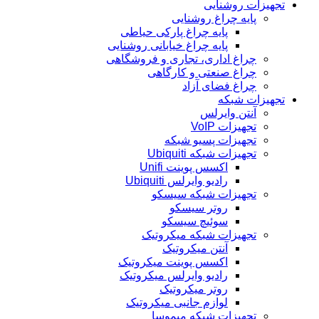
تجهیزات روشنایی
پایه چراغ روشنایی
پایه چراغ پارکی حیاطی
پایه چراغ خیابانی روشنایی
چراغ اداری، تجاری و فروشگاهی
چراغ صنعتی و کارگاهی
چراغ فضای آزاد
تجهیزات شبکه
آنتن وایرلس
تجهیزات VoIP
تجهیزات پسیو شبکه
تجهیزات شبکه Ubiquiti
اکسس پوینت Unifi
رادیو وایرلس Ubiquiti
تجهیزات شبکه سیسکو
روتر سیسکو
سوئیچ سیسکو
تجهیزات شبکه میکروتیک
آنتن میکروتیک
اکسس پوینت میکروتیک
رادیو وایرلس میکروتیک
روتر میکروتیک
لوازم جانبی میکروتیک
تجهیزات شبکه میموسا