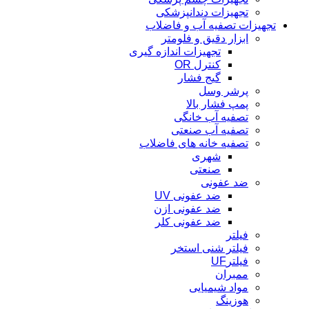
تجهیزات دندانپزشکی
تجهیزات تصفیه آب و فاضلاب
ابزار دقیق و فلومتر
تجهیزات اندازه گیری
کنترل OR
گیج فشار
پرشر وسل
پمپ فشار بالا
تصفیه آب خانگی
تصفیه آب صنعتی
تصفیه خانه های فاضلاب
شهری
صنعتی
ضد عفونی
ضد عفونی UV
ضد عفونی ازن
ضد عفونی کلر
فیلتر
فیلتر شنی استخر
فیلترUF
ممبران
مواد شیمیایی
هوزینگ