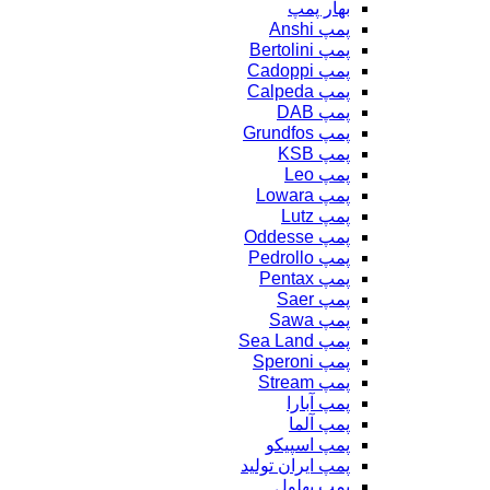
بهار پمپ
پمپ Anshi
پمپ Bertolini
پمپ Cadoppi
پمپ Calpeda
پمپ DAB
پمپ Grundfos
پمپ KSB
پمپ Leo
پمپ Lowara
پمپ Lutz
پمپ Oddesse
پمپ Pedrollo
پمپ Pentax
پمپ Saer
پمپ Sawa
پمپ Sea Land
پمپ Speroni
پمپ Stream
پمپ آبارا
پمپ آلما
پمپ اسپیکو
پمپ ایران تولید
پمپ بهلول