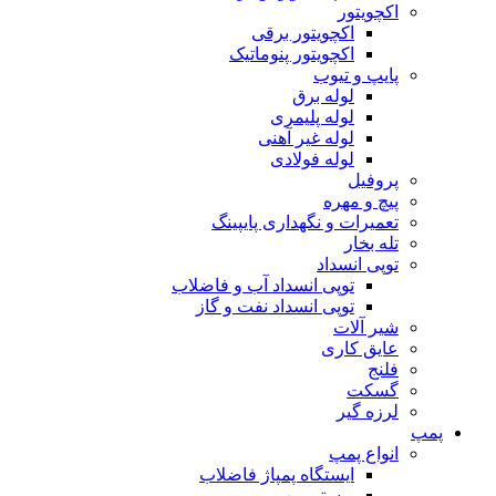
اکچویتور
اکچویتور برقی
اکچویتور پنوماتیک
پایپ و تیوب
لوله برق
لوله پلیمری
لوله غیر آهنی
لوله فولادی
پروفیل
پیچ و مهره
تعمیرات و نگهداری پایپینگ
تله بخار
توپی انسداد
توپی انسداد آب و فاضلاب
توپی انسداد نفت و گاز
شیر آلات
عایق کاری
فلنج
گسکت
لرزه گیر
پمپ
انواع پمپ
ایستگاه پمپاژ فاضلاب
بوستر پمپ