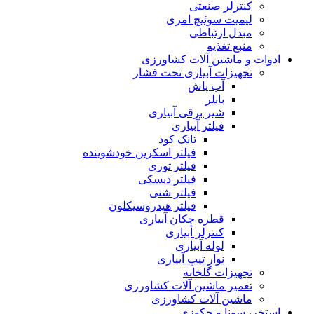
کنترلر صنعتی
لیمیت سوئیچ امری
مبدل ارتباطی
منبع تغذیه
ادوات و ماشین آلات کشاورزی
تجهیزات آبیاری تحت فشار
آب پاش
بابلر
شیر برقی آبیاری
فیلتر آبیاری
تانک کود
فیلتر اسکرین خودشوینده
فیلتر توری
فیلتر دیسکی
فیلتر شنی
فیلتر هیدروسیکلون
قطره چکان آبیاری
کنترلر آبیاری
لوله آبیاری
نوار تیپ آبیاری
تجهیزات گلخانه
تعمیر ماشین آلات کشاورزی
ماشین آلات کشاورزی
استخر، سونا و جکوزی