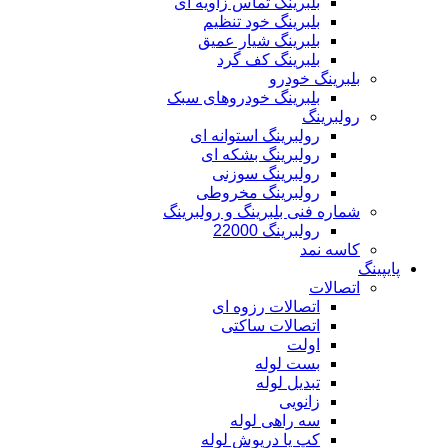
بلبرینگ تماس زاویه ای
بلبرینگ خود تنظیم
بلبرینگ شیار عمیق
بلبرینگ کف گرد
بلبرینگ خودرو
بلبرینگ خودروهای سبک
رولبرینگ
رولبرینگ استوانه ای
رولبرینگ بشکه ای
رولبرینگ سوزنی
رولبرینگ مخروطی
شماره فنی بلبرینگ و رولبرینگ
رولبرینگ 22000
کاسه نمد
پایپینگ
اتصالات
اتصالات رزوه ای
اتصالات ساکتی
اولت
بست لوله
تبدیل لوله
زانویی
سه راهی لوله
کپ یا درپوش لوله