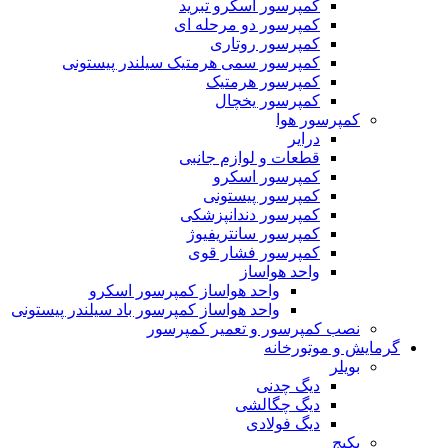
کمپرسور اسکرو تبرید
کمپرسور دو مرحله ای
کمپرسور روتاری
کمپرسور سمی هرمتیک سیلندر پیستونی
کمپرسور هرمتیک
کمپرسور یخچال
کمپرسور هوا
درایر
قطعات و لوازم جانبی
کمپرسور اسکرو
کمپرسور پیستونی
کمپرسور دندانپزشکی
کمپرسور سانتریفیوژ
کمپرسور فشار قوی
واحد هواساز
واحد هواساز کمپرسور اسکرو
واحد هواساز کمپرسور باد سیلندر پیستونی
نصب کمپرسور و تعمیر کمپرسور
گرمایش و موتورخانه
بویلر
دیگ چدنی
دیگ چگالشی
دیگ فولادی
پکیج