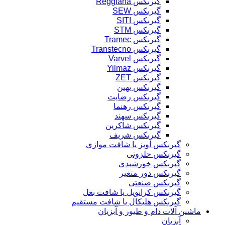
گیربکس Reggiana
گیربکس SEW
گیربکس SITI
گیربکس STM
گیربکس Tramec
گیربکس Transtecno
گیربکس Varvel
گیربکس Yilmaz
گیربکس ZET
گیربکس بهین
گیربکس رضایت
گیربکس رهنما
گیربکس سهند
گیربکس شاکرین
گیربکس شریف
گیربکس آویز یا شافت موازی
گیربکس حلزونی
گیربکس خورشیدی
گیربکس دور متغیر
گیربکس صنعتی
گیربکس کرانویل یا شافت بغل
گیربکس هلیکال یا شافت مستقیم
ماشین آلات دام و طیور و آبزیان
آبزیان