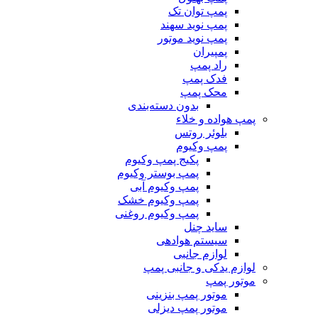
پمپ توان تک
پمپ نوید سهند
پمپ نوید موتور
پمپیران
راد پمپ
فدک پمپ
محک پمپ
بدون دسته‌بندی
پمپ هواده و خلاء
بلوئر روتس
پمپ وکیوم
پکیج پمپ وکیوم
پمپ بوستر وکیوم
پمپ وکیوم آبی
پمپ وکیوم خشک
پمپ وکیوم روغنی
ساید چنل
سیستم هوادهی
لوازم جانبی
لوازم یدکی و جانبی پمپ
موتور پمپ
موتور پمپ بنزینی
موتور پمپ دیزلی