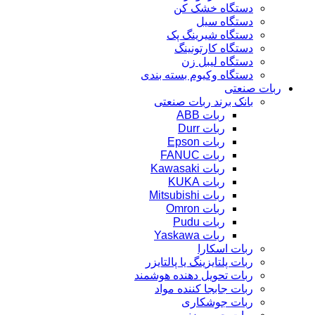
دستگاه خشک کن
دستگاه سیل
دستگاه شیرینگ پک
دستگاه کارتونینگ
دستگاه لیبل زن
دستگاه وکیوم بسته بندی
ربات صنعتی
بانک برند ربات صنعتی
ربات ABB
ربات Durr
ربات Epson
ربات FANUC
ربات Kawasaki
ربات KUKA
ربات Mitsubishi
ربات Omron
ربات Pudu
ربات Yaskawa
ربات اسکارا
ربات پلتایزینگ یا پالتایزر
ربات تحویل دهنده هوشمند
ربات جابجا کننده مواد
ربات جوشکاری