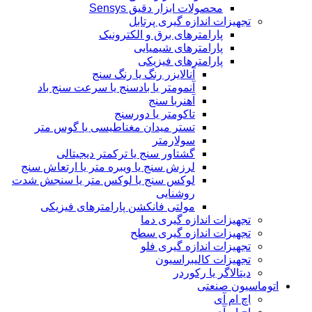
محصولات ابزار دقیق Sensys
تجهیزات اندازه گیری پرتابل
پارامترهای برق و الکترونیک
پارامترهای شیمیایی
پارامترهای فیزیکی
آنالایزر رنگ یا رنگ سنج
آنمومتر یا بادسنج یا سرعت سنج باد
آهنربا سنج
تاکومتر یا دورسنج
تستر میدان مغناطیسی یا گوس متر
سولارمتر
گشتاور سنج یا ترکمتر دیجیتالی
لرزش سنج یا ویبره متر یا ارتعاش سنج
لوکس سنج یا لوکس متر یا سنجش شدت
روشنایی
مولتی فانکشن پارامترهای فیزیکی
تجهیزات اندازه گیری دما
تجهیزات اندازه گیری سطح
تجهیزات اندازه گیری فلو
تجهیزات کالیبراسیون
دیتالاگر یا رکوردر
اتوماسیون صنعتی
اچ ام آی