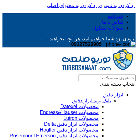
رد کردن به ناوبری
رد کردن به محتوای اصلی
خبرنامه
تماس با ما
سوالات متداول
بزودی نزد شما خواهیم آمد، هر آنچه بخواهید...
09127520905
انتخاب دسته بندی
ابزار دقیق
بانک برند ابزار دقیق
محصولات Datexel
محصولات Endress&Hauser
محصولات Lutron
محصولات ابزار دقیق Delta
محصولات ابزار دقیق Hogller
محصولات ابزار دقیق Rosemount Emerson