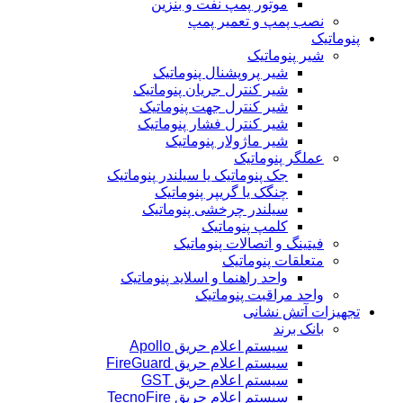
موتور پمپ نفت و بنزین
نصب پمپ و تعمیر پمپ
پنوماتیک
شیر پنوماتیک
شیر پروپشنال پنوماتیک
شیر کنترل جریان پنوماتیک
شیر کنترل جهت پنوماتیک
شیر کنترل فشار پنوماتیک
شیر ماژولار پنوماتیک
عملگر پنوماتیک
جک پنوماتیک یا سیلندر پنوماتیک
چنگک یا گریپر پنوماتیک
سیلندر چرخشی پنوماتیک
کلمپ پنوماتیک
فیتینگ و اتصالات پنوماتیک
متعلقات پنوماتیک
واحد راهنما و اسلاید پنوماتیک
واحد مراقبت پنوماتیک
تجهیزات آتش نشانی
بانک برند
سیستم اعلام حریق Apollo
سیستم اعلام حریق FireGuard
سیستم اعلام حریق GST
سیستم اعلام حریق TecnoFire