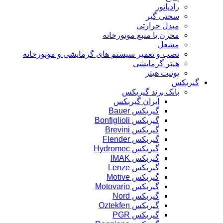
رادیاتور
سختی گیر
مبدل حرارتی
مخزن یا منبع موتورخانه
مشعل
نصب و تعمیر سیستم های گرمایشی و موتورخانه
هیتر گرمایشی
یونیت هیتر
گیربکس
بانک برند گیربکس
ایران گیربکس
گیربکس Bauer
گیربکس Bonfiglioli
گیربکس Brevini
گیربکس Flender
گیربکس Hydromec
گیربکس IMAK
گیربکس Lenze
گیربکس Motive
گیربکس Motovario
گیربکس Nord
گیربکس Oztekfen
گیربکس PGR