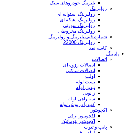
بلبرینگ خودروهای سبک
رولبرینگ
رولبرینگ استوانه ای
رولبرینگ بشکه ای
رولبرینگ سوزنی
رولبرینگ مخروطی
شماره فنی بلبرینگ و رولبرینگ
رولبرینگ 22000
کاسه نمد
پایپینگ
اتصالات
اتصالات رزوه ای
اتصالات ساکتی
اولت
بست لوله
تبدیل لوله
زانویی
سه راهی لوله
کپ یا درپوش لوله
اکچویتور
اکچویتور برقی
اکچویتور پنوماتیک
پایپ و تیوب
لوله برق