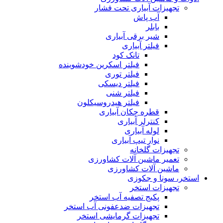
تجهیزات آبیاری تحت فشار
آب پاش
بابلر
شیر برقی آبیاری
فیلتر آبیاری
تانک کود
فیلتر اسکرین خودشوینده
فیلتر توری
فیلتر دیسکی
فیلتر شنی
فیلتر هیدروسیکلون
قطره چکان آبیاری
کنترلر آبیاری
لوله آبیاری
نوار تیپ آبیاری
تجهیزات گلخانه
تعمیر ماشین آلات کشاورزی
ماشین آلات کشاورزی
استخر، سونا و جکوزی
تجهیزات استخر
پکیج تصفیه آب استخر
تجهیزات ضدعفونی آب استخر
تجهیزات گرمایشی استخر