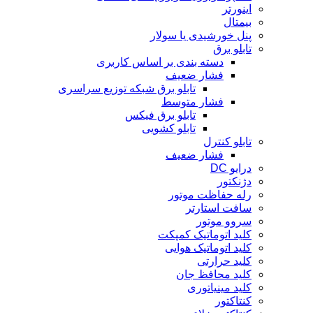
اینورتر
بیمتال
پنل خورشیدی یا سولار
تابلو برق
دسته بندی بر اساس کاربری
فشار ضعیف
تابلو برق شبکه توزیع سراسری
فشار متوسط
تابلو برق فیکس
تابلو کشویی
تابلو کنترل
فشار ضعیف
درایو DC
دژنکتور
رله حفاظت موتور
سافت استارتر
سروو موتور
کلید اتوماتیک کمپکت
کلید اتوماتیک هوایی
کلید حرارتی
کلید محافظ جان
کلید مینیاتوری
کنتاکتور