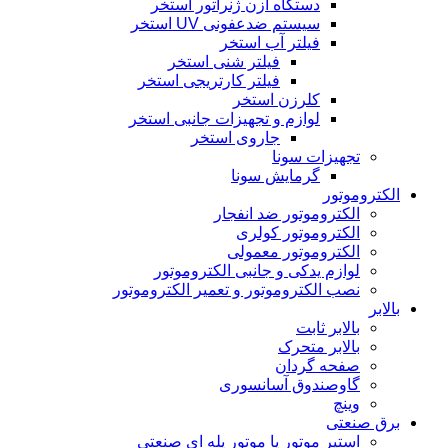
دستگاه ازن ژنراتور استخر
سیستم ضدعفونی UV استخر
فیلتر آب استخر
فیلتر شنی استخر
فیلتر کارتریجی استخر
کلرزن استخر
لوازم و تجهیزات جانبی استخر
جاروی استخر
تجهیزات سونا
گرمایش سونا
الکتروموتور
الکتروموتور ضد انفجار
الکتروموتور کولری
الکتروموتور معمولی
لوازم یدکی و جانبی الکتروموتور
نصب الکتروموتور و تعمیر الکتروموتور
بالابر
بالابر ثابت
بالابر متحرک
صفحه گردان
گاوصندوق آسانسوری
وینچ
برق صنعتی
استپر موتور یا موتور پله ای صنعتی