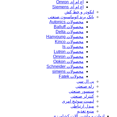
اچ ام آی Omron
اچ ام آی Siemens
انکودر و خط کش
بانک برند اتوماسیون صنعتی
محصولات Autonics
محصولات Balluff
محصولات Delta
محصولات Hanyoung
محصولات Kinco
محصولات ls
محصولات Lutron
محصولات Omron
محصولات Opkon
محصولات Schneider
محصولات simens
محولات Fatek
پی ال سی
رله صنعتی
سنسور صنعتی
کنترلر صنعتی
لیمیت سوئیچ امری
مبدل ارتباطی
منبع تغذیه
ادوات و ماشین آلات کشاورزی