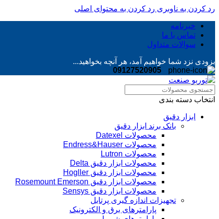
رد کردن به ناوبری
رد کردن به محتوای اصلی
خبرنامه
تماس با ما
سوالات متداول
بزودی نزد شما خواهیم آمد، هر آنچه بخواهید...
09127520905
انتخاب دسته بندی
ابزار دقیق
بانک برند ابزار دقیق
محصولات Datexel
محصولات Endress&Hauser
محصولات Lutron
محصولات ابزار دقیق Delta
محصولات ابزار دقیق Hogller
محصولات ابزار دقیق Rosemount Emerson
محصولات ابزار دقیق Sensys
تجهیزات اندازه گیری پرتابل
پارامترهای برق و الکترونیک
پارامترهای شیمیایی