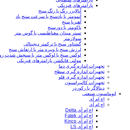
پارامترهای فیزیکی
آنالایزر رنگ یا رنگ سنج
آنمومتر یا بادسنج یا سرعت سنج باد
آهنربا سنج
تاکومتر یا دورسنج
تستر میدان مغناطیسی یا گوس متر
سولارمتر
گشتاور سنج یا ترکمتر دیجیتالی
لرزش سنج یا ویبره متر یا ارتعاش سنج
لوکس سنج یا لوکس متر یا سنجش شدت رو
مولتی فانکشن پارامترهای فیزیکی
تجهیزات اندازه گیری دما
تجهیزات اندازه گیری سطح
تجهیزات اندازه گیری فلو
تجهیزات کالیبراسیون
دیتالاگر یا رکوردر
اتوماسیون صنعتی
اچ ام آی
اچ ام آی
اچ ام آی Delta
اچ ام آی Fatek
اچ ام آی Kinco
اچ ام آی LS