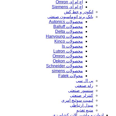
اچ ام آی Omron
اچ ام آی Siemens
انکودر و خط کش
بانک برند اتوماسیون صنعتی
محصولات Autonics
محصولات Balluff
محصولات Delta
محصولات Hanyoung
محصولات Kinco
محصولات ls
محصولات Lutron
محصولات Omron
محصولات Opkon
محصولات Schneider
محصولات simens
محولات Fatek
پی ال سی
رله صنعتی
سنسور صنعتی
کنترلر صنعتی
لیمیت سوئیچ امری
مبدل ارتباطی
منبع تغذیه
ادوات و ماشین آلات کشاورزی