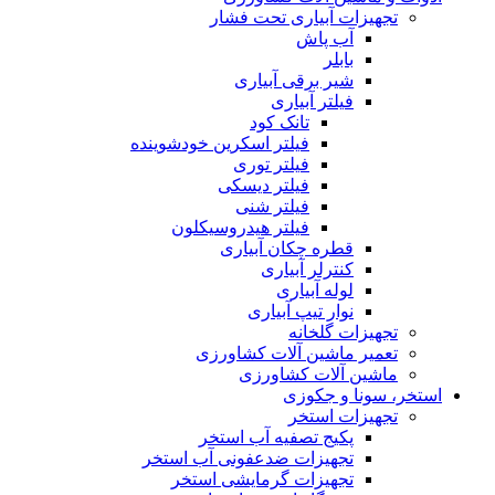
تجهیزات آبیاری تحت فشار
آب پاش
بابلر
شیر برقی آبیاری
فیلتر آبیاری
تانک کود
فیلتر اسکرین خودشوینده
فیلتر توری
فیلتر دیسکی
فیلتر شنی
فیلتر هیدروسیکلون
قطره چکان آبیاری
کنترلر آبیاری
لوله آبیاری
نوار تیپ آبیاری
تجهیزات گلخانه
تعمیر ماشین آلات کشاورزی
ماشین آلات کشاورزی
استخر، سونا و جکوزی
تجهیزات استخر
پکیج تصفیه آب استخر
تجهیزات ضدعفونی آب استخر
تجهیزات گرمایشی استخر