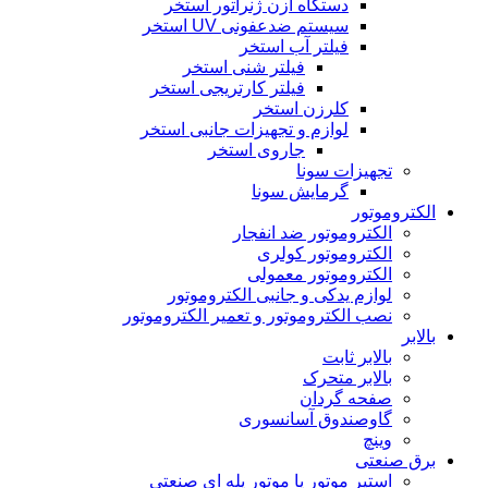
دستگاه ازن ژنراتور استخر
سیستم ضدعفونی UV استخر
فیلتر آب استخر
فیلتر شنی استخر
فیلتر کارتریجی استخر
کلرزن استخر
لوازم و تجهیزات جانبی استخر
جاروی استخر
تجهیزات سونا
گرمایش سونا
الکتروموتور
الکتروموتور ضد انفجار
الکتروموتور کولری
الکتروموتور معمولی
لوازم یدکی و جانبی الکتروموتور
نصب الکتروموتور و تعمیر الکتروموتور
بالابر
بالابر ثابت
بالابر متحرک
صفحه گردان
گاوصندوق آسانسوری
وینچ
برق صنعتی
استپر موتور یا موتور پله ای صنعتی