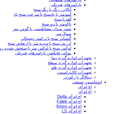
پارامترهای فیزیکی
آنالایزر رنگ یا رنگ سنج
آنمومتر یا بادسنج یا سرعت سنج باد
آهنربا سنج
تاکومتر یا دورسنج
تستر میدان مغناطیسی یا گوس متر
سولارمتر
گشتاور سنج یا ترکمتر دیجیتالی
لرزش سنج یا ویبره متر یا ارتعاش سنج
لوکس سنج یا لوکس متر یا سنجش شدت رو
مولتی فانکشن پارامترهای فیزیکی
تجهیزات اندازه گیری دما
تجهیزات اندازه گیری سطح
تجهیزات اندازه گیری فلو
تجهیزات کالیبراسیون
دیتالاگر یا رکوردر
اتوماسیون صنعتی
اچ ام آی
اچ ام آی
اچ ام آی Delta
اچ ام آی Fatek
اچ ام آی Kinco
اچ ام آی LS