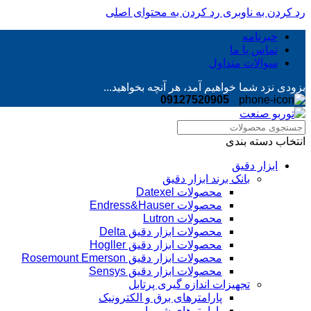
رد کردن به ناوبری
رد کردن به محتوای اصلی
خبرنامه
تماس با ما
سوالات متداول
بزودی نزد شما خواهیم آمد، هر آنچه بخواهید...
09127520905
انتخاب دسته بندی
ابزار دقیق
بانک برند ابزار دقیق
محصولات Datexel
محصولات Endress&Hauser
محصولات Lutron
محصولات ابزار دقیق Delta
محصولات ابزار دقیق Hogller
محصولات ابزار دقیق Rosemount Emerson
محصولات ابزار دقیق Sensys
تجهیزات اندازه گیری پرتابل
پارامترهای برق و الکترونیک
پارامترهای شیمیایی