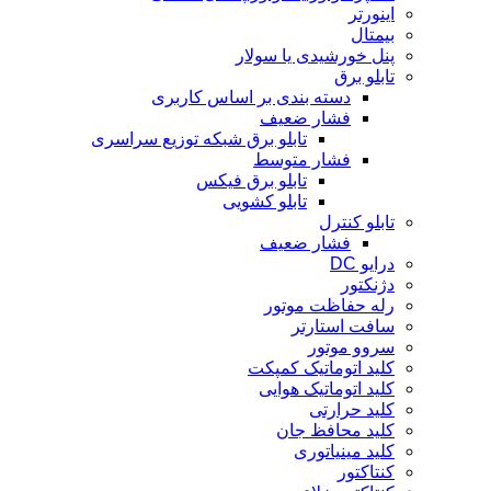
اینورتر
بیمتال
پنل خورشیدی یا سولار
تابلو برق
دسته بندی بر اساس کاربری
فشار ضعیف
تابلو برق شبکه توزیع سراسری
فشار متوسط
تابلو برق فیکس
تابلو کشویی
تابلو کنترل
فشار ضعیف
درایو DC
دژنکتور
رله حفاظت موتور
سافت استارتر
سروو موتور
کلید اتوماتیک کمپکت
کلید اتوماتیک هوایی
کلید حرارتی
کلید محافظ جان
کلید مینیاتوری
کنتاکتور