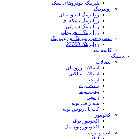
بلبرینگ خودروهای سبک
رولبرینگ
رولبرینگ استوانه ای
رولبرینگ بشکه ای
رولبرینگ سوزنی
رولبرینگ مخروطی
شماره فنی بلبرینگ و رولبرینگ
رولبرینگ 22000
کاسه نمد
پایپینگ
اتصالات
اتصالات رزوه ای
اتصالات ساکتی
اولت
بست لوله
تبدیل لوله
زانویی
سه راهی لوله
کپ یا درپوش لوله
اکچویتور
اکچویتور برقی
اکچویتور پنوماتیک
پایپ و تیوب
لوله برق