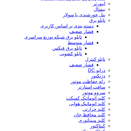
اینورتر
بیمتال
پنل خورشیدی یا سولار
تابلو برق
دسته بندی بر اساس کاربری
فشار ضعیف
تابلو برق شبکه توزیع سراسری
فشار متوسط
تابلو برق فیکس
تابلو کشویی
تابلو کنترل
فشار ضعیف
درایو DC
دژنکتور
رله حفاظت موتور
سافت استارتر
سروو موتور
کلید اتوماتیک کمپکت
کلید اتوماتیک هوایی
کلید حرارتی
کلید محافظ جان
کلید مینیاتوری
کنتاکتور