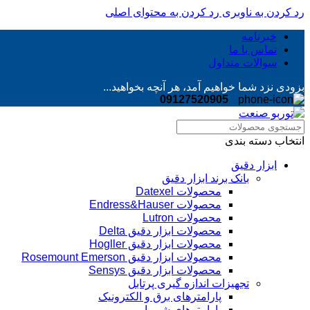
رد کردن به ناوبری
رد کردن به محتوای اصلی
خبرنامه
تماس با ما
سوالات متداول
بزودی نزد شما خواهیم آمد، هر آنچه بخواهید...
09127520905
انتخاب دسته بندی
ابزار دقیق
بانک برند ابزار دقیق
محصولات Datexel
محصولات Endress&Hauser
محصولات Lutron
محصولات ابزار دقیق Delta
محصولات ابزار دقیق Hogller
محصولات ابزار دقیق Rosemount Emerson
محصولات ابزار دقیق Sensys
تجهیزات اندازه گیری پرتابل
پارامترهای برق و الکترونیک
پارامترهای شیمیایی