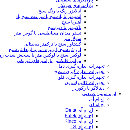
پارامترهای فیزیکی
آنالایزر رنگ یا رنگ سنج
آنمومتر یا بادسنج یا سرعت سنج باد
آهنربا سنج
تاکومتر یا دورسنج
تستر میدان مغناطیسی یا گوس متر
سولارمتر
گشتاور سنج یا ترکمتر دیجیتالی
لرزش سنج یا ویبره متر یا ارتعاش سنج
لوکس سنج یا لوکس متر یا سنجش شدت رو
مولتی فانکشن پارامترهای فیزیکی
تجهیزات اندازه گیری دما
تجهیزات اندازه گیری سطح
تجهیزات اندازه گیری فلو
تجهیزات کالیبراسیون
دیتالاگر یا رکوردر
اتوماسیون صنعتی
اچ ام آی
اچ ام آی
اچ ام آی Delta
اچ ام آی Fatek
اچ ام آی Kinco
اچ ام آی LS