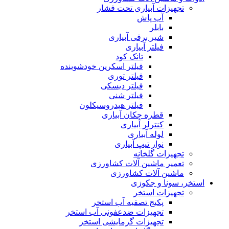
تجهیزات آبیاری تحت فشار
آب پاش
بابلر
شیر برقی آبیاری
فیلتر آبیاری
تانک کود
فیلتر اسکرین خودشوینده
فیلتر توری
فیلتر دیسکی
فیلتر شنی
فیلتر هیدروسیکلون
قطره چکان آبیاری
کنترلر آبیاری
لوله آبیاری
نوار تیپ آبیاری
تجهیزات گلخانه
تعمیر ماشین آلات کشاورزی
ماشین آلات کشاورزی
استخر، سونا و جکوزی
تجهیزات استخر
پکیج تصفیه آب استخر
تجهیزات ضدعفونی آب استخر
تجهیزات گرمایشی استخر