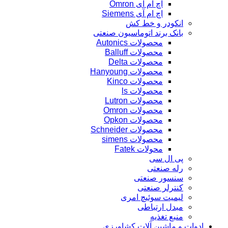
اچ ام آی Omron
اچ ام آی Siemens
انکودر و خط کش
بانک برند اتوماسیون صنعتی
محصولات Autonics
محصولات Balluff
محصولات Delta
محصولات Hanyoung
محصولات Kinco
محصولات ls
محصولات Lutron
محصولات Omron
محصولات Opkon
محصولات Schneider
محصولات simens
محولات Fatek
پی ال سی
رله صنعتی
سنسور صنعتی
کنترلر صنعتی
لیمیت سوئیچ امری
مبدل ارتباطی
منبع تغذیه
ادوات و ماشین آلات کشاورزی