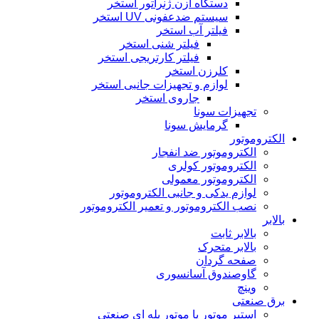
دستگاه ازن ژنراتور استخر
سیستم ضدعفونی UV استخر
فیلتر آب استخر
فیلتر شنی استخر
فیلتر کارتریجی استخر
کلرزن استخر
لوازم و تجهیزات جانبی استخر
جاروی استخر
تجهیزات سونا
گرمایش سونا
الکتروموتور
الکتروموتور ضد انفجار
الکتروموتور کولری
الکتروموتور معمولی
لوازم یدکی و جانبی الکتروموتور
نصب الکتروموتور و تعمیر الکتروموتور
بالابر
بالابر ثابت
بالابر متحرک
صفحه گردان
گاوصندوق آسانسوری
وینچ
برق صنعتی
استپر موتور یا موتور پله ای صنعتی