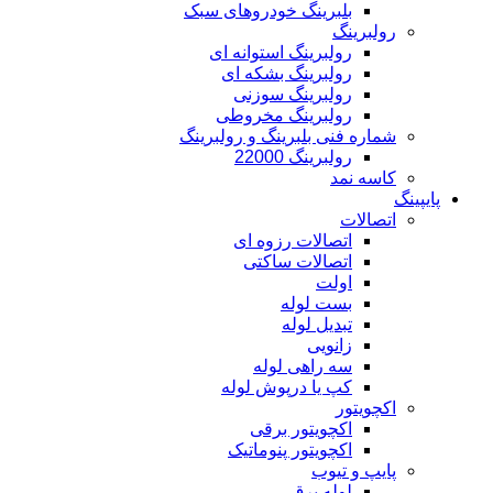
بلبرینگ خودروهای سبک
رولبرینگ
رولبرینگ استوانه ای
رولبرینگ بشکه ای
رولبرینگ سوزنی
رولبرینگ مخروطی
شماره فنی بلبرینگ و رولبرینگ
رولبرینگ 22000
کاسه نمد
پایپینگ
اتصالات
اتصالات رزوه ای
اتصالات ساکتی
اولت
بست لوله
تبدیل لوله
زانویی
سه راهی لوله
کپ یا درپوش لوله
اکچویتور
اکچویتور برقی
اکچویتور پنوماتیک
پایپ و تیوب
لوله برق