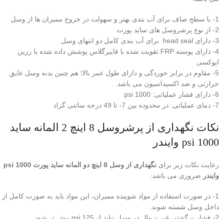
1- با سطح صاف برای آب بندی بهتر و سهولت در خروج ممبران ها از وسل
2- از نوع پرشروسل های ساید پورت
3- دارای head seal برای آب بندی کامل دو انتهای وسل
4- دارای پوسته FRP تقویت شده با فایبرگلاس پوشش داده شده با رزین
اپوکسی
5- مقاوم در برابر خوردگی و دارای طول عمر بالا؛ هم چنین بدنه وسل عایق
حرارتی و ضد اکسیداسیون می باشد.
6- دارای فشار عملیاتی: 1000 psi
7- دمای عملیاتی: در محدوده بین 7- تا 49 درجه سانتی گراد
نکات نگهداری از پرشروسل 8 اینچ 2 المانه ساید
1000 psi وایندر
رعایت نکات زیر برای
نگهداری از وسل 8 اینچ دو المانه ساید پورت 1000 psi
وایندر
ضروری می باشد:
1- در صورت استفاده از مواد شوینده ممبران، این مواد باید به صورت کامل از
داخل وسل شسته شوند.
2- فشار برگشتی غیر نرمال در وسل نباید از 125 psi بیش تر شود.