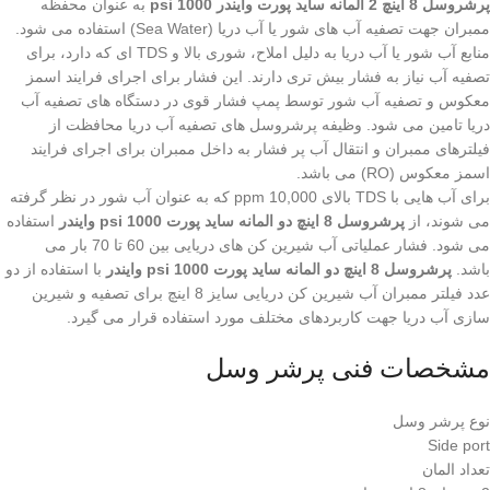
پرشروسل 8 اینچ 2 المانه ساید پورت وایندر 1000 psi
به عنوان محفظه
ممبران جهت تصفیه آب های شور یا آب دریا (Sea Water) استفاده می شود.
منابع آب شور یا آب دریا به دلیل املاح، شوری بالا و TDS ای که دارد، برای
تصفیه آب نیاز به فشار بیش تری دارند. این فشار برای اجرای فرایند اسمز
معکوس و تصفیه آب شور توسط پمپ فشار قوی در دستگاه های تصفیه آب
دریا تامین می شود. وظیفه پرشروسل های تصفیه آب دریا محافظت از
فیلترهای ممبران و انتقال آب پر فشار به داخل ممبران برای اجرای فرایند
اسمز معکوس (RO) می باشد.
برای آب هایی با TDS بالای 10,000 ppm که به عنوان آب شور در نظر گرفته
می شوند، از
پرشروسل 8 اینچ دو المانه ساید پورت 1000 psi وایندر
استفاده
می شود. فشار عملیاتی آب شیرین کن های دریایی بین 60 تا 70 بار می
باشد.
پرشروسل 8 اینچ دو المانه ساید پورت 1000 psi وایندر
با استفاده از دو
عدد فیلتر ممبران آب شیرین کن دریایی سایز 8 اینچ برای تصفیه و شیرین
سازی آب دریا جهت کاربردهای مختلف مورد استفاده قرار می گیرد.
مشخصات فنی پرشر وسل
نوع پرشر وسل
Side port
تعداد المان