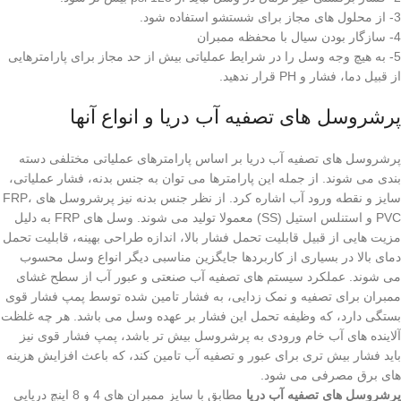
3- از محلول های مجاز برای شستشو استفاده شود.
4- سازگار بودن سیال با محفظه ممبران
5- به هیچ وجه وسل را در شرایط عملیاتی بیش از حد مجاز برای پارامترهایی
از قبیل دما، فشار و PH قرار ندهید.
پرشروسل های تصفیه آب دریا و انواع آنها
پرشروسل های تصفیه آب دریا بر اساس پارامترهای عملیاتی مختلفی دسته
بندی می شوند. از جمله این پارامترها می توان به جنس بدنه، فشار عملیاتی،
سایز و نقطه ورود آب اشاره کرد. از نظر جنس بدنه نیز پرشروسل های FRP،
PVC و استنلس استیل (SS) معمولا تولید می شوند. وسل های FRP به دلیل
مزیت هایی از قبیل قابلیت تحمل فشار بالا، اندازه طراحی بهینه، قابلیت تحمل
دمای بالا در بسیاری از کاربردها جایگزین مناسبی دیگر انواع وسل محسوب
می شوند. عملکرد سیستم های تصفیه آب صنعتی و عبور آب از سطح غشای
ممبران برای تصفیه و نمک زدایی، به فشار تامین شده توسط پمپ فشار قوی
بستگی دارد، که وظیفه تحمل این فشار بر عهده وسل می باشد. هر چه غلظت
آلاینده های آب خام ورودی به پرشروسل بیش تر باشد، پمپ فشار قوی نیز
باید فشار بیش تری برای عبور و تصفیه آب تامین کند، که باعث افزایش هزینه
های برق مصرفی می شود.
پرشروسل های تصفیه آب دریا
مطابق با سایز ممبران های 4 و 8 اینچ دریایی