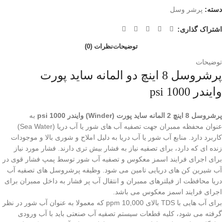
دسته:
پرشر وسل
اشتراک گذاری:
توضیحات
نظرات (0)
توضیحات
پرشروسل 8 اینچ دو المانه ساید پورت
وایندر 1000 psi
پرشروسل 8 اینچ 2 المانه ساید پورت (Winder) وایندر 1000 psi
به
عنوان محفظه ممبران جهت تصفیه آب های شور یا آب دریا (Sea Water)
کاربرد دارد. منابع آب شور یا آب دریا به دلیل املاح و شوری بالا و موجودات
زنده ای که دارد، برای تصفیه نیاز به فشار بیش تری دارند. فشار مورد نیاز
برای اجرای فرایند اسمز معکوس و تصفیه آب شور توسط پمپ فشار قوی در
آب شیرین کن های دریایی تامین می شود. وظیفه پرشروسل های تصفیه آب
دریا محافظت از فیلترهای ممبران و انتقال آب پر فشار به داخل ممبران برای
اجرای فرایند اسمز معکوس می باشد.
برای آب هایی با TDS بالای 10,000 ppm که معمولا به عنوان آب شور در نظر
گرفته می شود، کلیه قطعات سیستم تصفیه آب صنعتی باید با آب ورودی