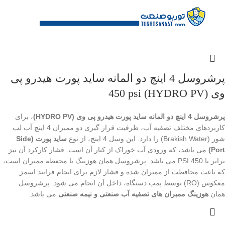
پرشروسل 4 اینچ دو المانه ساید پورت هیدرو پی
وی (HYDRO PV) 450 psi
پرشروسل 4 اینچ دو المانه ساید پورت هیدرو پی وی (HYDRO PV)
، برای
کاربردهای مختلف تصفیه آب، ظرفیت قرار گیری دو ممبران 4 اینچ آب لب
شور (Brakish Water) را دارد. این وسل 4 اینچ، از نوع
ساید پورت (Side
Port)
می باشد، که ورودی آب خوراک از کنار آن است. فشار کارکرد آن نیز
برابر با 450 PSI می باشد. پرشروسل همان هوزینگ یا محفظه ممبران است،
که باعث محافظت از ممبران شده و فشار لازم برای انجام فرایند اسمز
معکوس (RO) توسط پمپ دستگاه، داخل آن انجام می شود. پرشروسل
همان
هوزینگ ممبران های تصفیه آب صنعتی و نیمه صنعتی
می باشد.