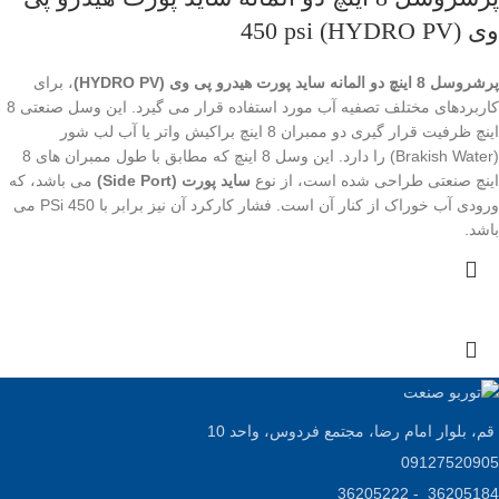
وی (HYDRO PV) 450 psi
پرشروسل 8 اینچ دو المانه ساید پورت هیدرو پی وی (HYDRO PV)
، برای
کاربردهای مختلف تصفیه آب مورد استفاده قرار می گیرد. این وسل صنعتی 8
اینچ ظرفیت قرار گیری دو ممبران 8 اینچ براکیش واتر یا آب لب شور
(Brakish Water) را دارد. این وسل 8 اینچ که مطابق با طول ممبران های 8
اینچ صنعتی طراحی شده است، از نوع
ساید پورت (Side Port)
می باشد، که
ورودی آب خوراک از کنار آن است. فشار کارکرد آن نیز برابر با 450 PSi می
باشد.
قم، بلوار امام رضا، مجتمع فردوس، واحد 10
09127520905
36205184 - 36205222