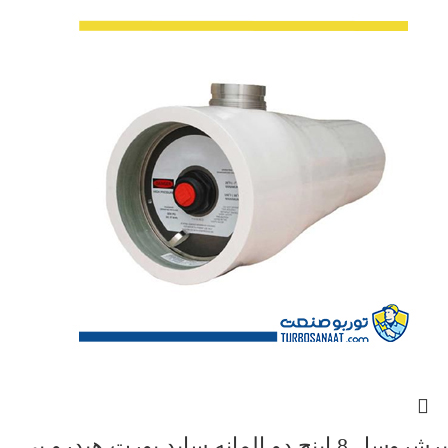
پرشروسل 8 اینچ دو المانه ساید پورت هیدرو پی