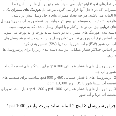
در قطرهای 4 و 8 اینچ تولید می شوند. هم چنین وسل ها بر اساس تعداد
ممبرانی که در داخل آنها قرار می گیرد، نیز شامل
هوزینگ های ممبران
یک تا
6 المانه می باشند. هر چه تعداد ممبران های داخل وسل بیش تر باشد،
ظرفیت تصفیه آب سیستم نیز بیش تر خواهد بود. نقطه ورود آب به
پرشروسل
های دریایی
نیز می تواند از کنار و یا انتهای وسل باشد، که به ترتیب سبب
دسته بندی هوزینگ های ممبران به دو دسته ساید پورت و اند پورت می شود.
بر اساس نوع آب ورودی نیز می توان وسل ها را به دو دسته پرشروسل های
آب لب شور (BW) و آب شور یا آب دریا (SW) تقسیم بندی کرد.
بر اساس حداکثر فشار عملیاتی نیز سه دسته بندی زیر را برای پرشروسل ها
داریم:
1- پرشروسل های با فشار عملیاتی 300 psi: برای دستگاه های تصفیه آب لب
شور و آب چاه
2- پرشروسل های با فشار عملیاتی 450 و 600 psi: مناسب برای سیستم های
تصفیه آب نسبتا شور با TDS زیر 10,000 ppm
3- پرشروسل های با فشار عملیاتی 1000 psi و 1200 psi: قابل استفاده برای
تصفیه آب دریا و آب شور
چرا پرشروسل 8 اینچ 2 المانه ساید پورت وایندر 1000 psi؟