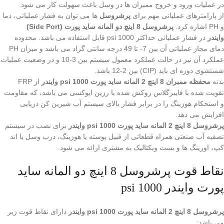
در عملیات ورود و خروج ممبران ها در وسل باعث سهولت کار می شود.
از پارامترهای عملیاتی مهم برای
پرشروسل
ها می توان به فشار عملیاتی، دما
و PH اشاره کرد.
پرشروسل 8 اینچ دو المانه ساید پورت (Side Port)
وایندر
در فشار عملیاتی حداکثر 1000 psi قابل استفاده می باشد. محدوده
دمای مجاز عملیاتی آن بین 7- تا 49 درجه سانتی گراد می باشد و میزان PH
عملکرد آن نیز در حالت عملکرد معمول سیستم بین 3-10 و در وضعیت عملیات
شستشوی دوره ای باید (CIP) بین 2-12 باشد.
بدنه
محفظه ممبران 8 اینچ 2 المانه ساید پورت 1000 psi وایندر
از FRP
تقویت شده با فایبرگلاس روکش شده با رزین اپوکسی می باشد، که مقاومت
و استحکام هوزینگ را در برابر فشار بالای سیستم آب شیرین کن دریایی
افزایش می دهد.
پرشروسل 8 اینچ 2 المانه ساید پورت 1000 psi وایندر
برای نصب در سیستم
تصفیه آب صنعتی همراه قطعاتی از قبیل پوسته یا هوزینگ، درب وسل یا اند
کپ، اورینگ ها و بست ویکتالیک به مشتری ارائه می شود.
نقاط قوت پرشروسل 8 اینچ دو المانه ساید
پورت وایندر 1000 psi
پرشروسل 8 اینچ 2 المانه ساید پورت 1000 psi وایندر
دارای نقاط قوت زیر
می باشد: