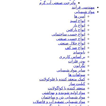
واترجت صنعتی آب گرم
مهندسی فرآیند
مواد شیمیایی
آمین ها
انواع اسید
انواع باز
انواع پارافین
انواع چسب ساختمانی
انواع چسب صنعتی
انواع حلال صنعتی
انواع ضد کف
بایوساید
بر اساس کاربری
پودر فلزات
تگزاپون
سایر مواد شیمیایی
سولفات ها
کمک منعقد کننده یا فلوکولانت
کیلیت ساز
منعقد کننده یا کواگولانت
مواد اولیه شوینده و بهداشتی
مواد شیمیایی بتن و ساختمان
مواد شیمیایی تصفیه آب و فاضلاب