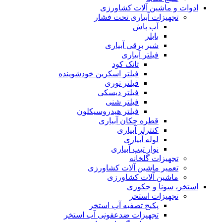
ادوات و ماشین آلات کشاورزی
تجهیزات آبیاری تحت فشار
آب پاش
بابلر
شیر برقی آبیاری
فیلتر آبیاری
تانک کود
فیلتر اسکرین خودشوینده
فیلتر توری
فیلتر دیسکی
فیلتر شنی
فیلتر هیدروسیکلون
قطره چکان آبیاری
کنترلر آبیاری
لوله آبیاری
نوار تیپ آبیاری
تجهیزات گلخانه
تعمیر ماشین آلات کشاورزی
ماشین آلات کشاورزی
استخر، سونا و جکوزی
تجهیزات استخر
پکیج تصفیه آب استخر
تجهیزات ضدعفونی آب استخر