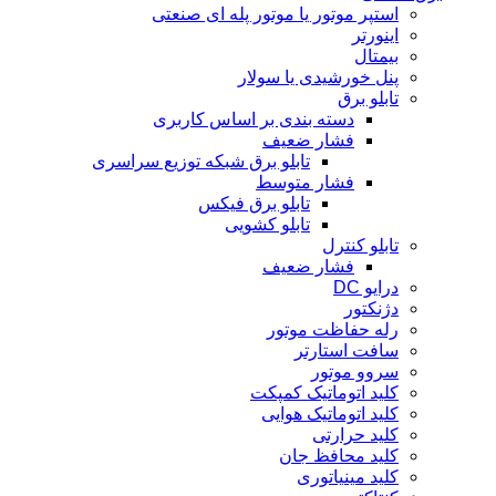
استپر موتور یا موتور پله ای صنعتی
اینورتر
بیمتال
پنل خورشیدی یا سولار
تابلو برق
دسته بندی بر اساس کاربری
فشار ضعیف
تابلو برق شبکه توزیع سراسری
فشار متوسط
تابلو برق فیکس
تابلو کشویی
تابلو کنترل
فشار ضعیف
درایو DC
دژنکتور
رله حفاظت موتور
سافت استارتر
سروو موتور
کلید اتوماتیک کمپکت
کلید اتوماتیک هوایی
کلید حرارتی
کلید محافظ جان
کلید مینیاتوری