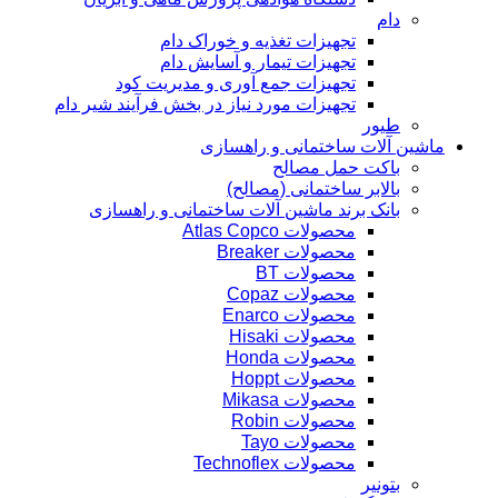
دام
تجهیزات تغذیه و خوراک دام
تجهیزات تیمار و آسایش دام
تجهیزات جمع آوری و مدیریت کود
تجهیزات مورد نیاز در بخش فرآیند شیر دام
طیور
ماشین آلات ساختمانی و راهسازی
باکت حمل مصالح
بالابر ساختمانی (مصالح)
بانک برند ماشین آلات ساختمانی و راهسازی
محصولات Atlas Copco
محصولات Breaker
محصولات BT
محصولات Copaz
محصولات Enarco
محصولات Hisaki
محصولات Honda
محصولات Hoppt
محصولات Mikasa
محصولات Robin
محصولات Tayo
محصولات Technoflex
بتونیر