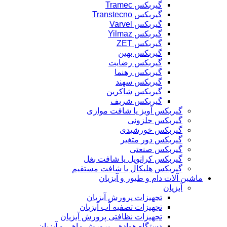
گیربکس Tramec
گیربکس Transtecno
گیربکس Varvel
گیربکس Yilmaz
گیربکس ZET
گیربکس بهین
گیربکس رضایت
گیربکس رهنما
گیربکس سهند
گیربکس شاکرین
گیربکس شریف
گیربکس آویز یا شافت موازی
گیربکس حلزونی
گیربکس خورشیدی
گیربکس دور متغیر
گیربکس صنعتی
گیربکس کرانویل یا شافت بغل
گیربکس هلیکال یا شافت مستقیم
ماشین آلات دام و طیور و آبزیان
آبزیان
تجهیزات پرورش آبزیان
تجهیزات تصفیه آب آبزیان
تجهیزات نظافتی پرورش آبزیان
دستگاه هوادهی پرورش ماهی و آبزیان