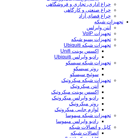
چراغ اداری، تجاری و فروشگاهی
چراغ صنعتی و کارگاهی
چراغ فضای آزاد
تجهیزات شبکه
آنتن وایرلس
تجهیزات VoIP
تجهیزات پسیو شبکه
تجهیزات شبکه Ubiquiti
اکسس پوینت Unifi
رادیو وایرلس Ubiquiti
تجهیزات شبکه سیسکو
روتر سیسکو
سوئیچ سیسکو
تجهیزات شبکه میکروتیک
آنتن میکروتیک
اکسس پوینت میکروتیک
رادیو وایرلس میکروتیک
روتر میکروتیک
لوازم جانبی میکروتیک
تجهیزات شبکه میموسا
رادیو وایرلس میموسا
کابل و اتصالات شبکه
اتصالات شبکه