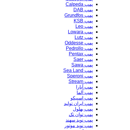
پمپ Calpeda
پمپ DAB
پمپ Grundfos
پمپ KSB
پمپ Leo
پمپ Lowara
پمپ Lutz
پمپ Oddesse
پمپ Pedrollo
پمپ Pentax
پمپ Saer
پمپ Sawa
پمپ Sea Land
پمپ Speroni
پمپ Stream
پمپ آبارا
پمپ آلما
پمپ اسپیکو
پمپ ایران تولید
پمپ بهلول
پمپ توان تک
پمپ نوید سهند
پمپ نوید موتور