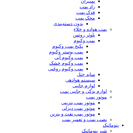
پمپیران
راد پمپ
فدک پمپ
محک پمپ
بدون دسته‌بندی
پمپ هواده و خلاء
بلوئر روتس
پمپ وکیوم
پکیج پمپ وکیوم
پمپ بوستر وکیوم
پمپ وکیوم آبی
پمپ وکیوم خشک
پمپ وکیوم روغنی
ساید چنل
سیستم هوادهی
لوازم جانبی
لوازم یدکی و جانبی پمپ
موتور پمپ
موتور پمپ بنزینی
موتور پمپ دیزلی
موتور پمپ نفت و بنزین
نصب پمپ و تعمیر پمپ
پنوماتیک
شیر پنوماتیک