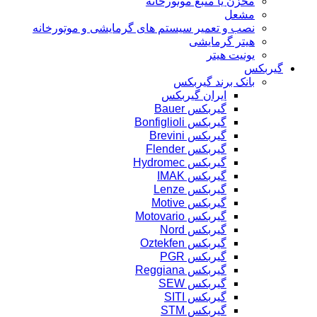
مخزن یا منبع موتورخانه
مشعل
نصب و تعمیر سیستم های گرمایشی و موتورخانه
هیتر گرمایشی
یونیت هیتر
گیربکس
بانک برند گیربکس
ایران گیربکس
گیربکس Bauer
گیربکس Bonfiglioli
گیربکس Brevini
گیربکس Flender
گیربکس Hydromec
گیربکس IMAK
گیربکس Lenze
گیربکس Motive
گیربکس Motovario
گیربکس Nord
گیربکس Oztekfen
گیربکس PGR
گیربکس Reggiana
گیربکس SEW
گیربکس SITI
گیربکس STM