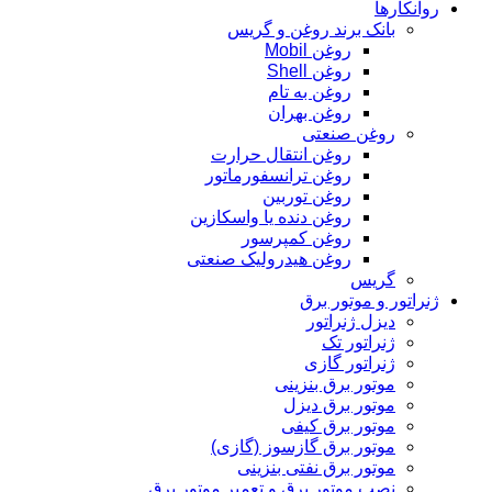
روانکارها
بانک برند روغن و گریس
روغن Mobil
روغن Shell
روغن به تام
روغن بهران
روغن صنعتی
روغن انتقال حرارت
روغن ترانسفورماتور
روغن توربین
روغن دنده یا واسکازین
روغن کمپرسور
روغن هیدرولیک صنعتی
گریس
ژنراتور و موتور برق
دیزل ژنراتور
ژنراتور تک
ژنراتور گازی
موتور برق بنزینی
موتور برق دیزل
موتور برق کیفی
موتور برق گازسوز (گازی)
موتور برق نفتی بنزینی
نصب موتور برق و تعمیر موتور برق