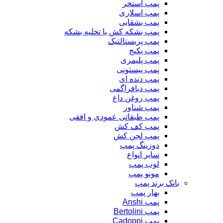
پمپ استخر
پمپ اسلاری
پمپ بشقابی
پمپ بشکه کش یا تخلیه بشکه
پمپ پریستالتیک
پمپ پکیج
پمپ پلیمری
پمپ پیستونی
پمپ دنده ای
پمپ دیافراگمی
پمپ روغن داغ
پمپ شناور
پمپ طبقاتی عمودی و افقی
پمپ کف کش
پمپ لجن کش
دوزینگ پمپ
سایر انواع
لوب پمپ
مونو پمپ
بانک برند پمپ
بهار پمپ
پمپ Anshi
پمپ Bertolini
پمپ Cadoppi