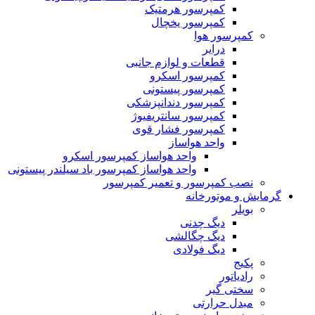
کمپرسور هرمتیک
کمپرسور یخچال
کمپرسور هوا
درایر
قطعات و لوازم جانبی
کمپرسور اسکرو
کمپرسور پیستونی
کمپرسور دندانپزشکی
کمپرسور سانتریفیوژ
کمپرسور فشار قوی
واحد هواساز
واحد هواساز کمپرسور اسکرو
واحد هواساز کمپرسور باد سیلندر پیستونی
نصب کمپرسور و تعمیر کمپرسور
گرمایش و موتورخانه
بویلر
دیگ چدنی
دیگ چگالشی
دیگ فولادی
پکیج
رادیاتور
سختی گیر
مبدل حرارتی