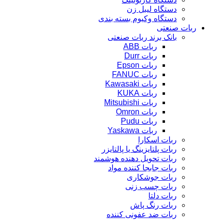
دستگاه لیبل زن
دستگاه وکیوم بسته بندی
ربات صنعتی
بانک برند ربات صنعتی
ربات ABB
ربات Durr
ربات Epson
ربات FANUC
ربات Kawasaki
ربات KUKA
ربات Mitsubishi
ربات Omron
ربات Pudu
ربات Yaskawa
ربات اسکارا
ربات پلتایزینگ یا پالتایزر
ربات تحویل دهنده هوشمند
ربات جابجا کننده مواد
ربات جوشکاری
ربات چسب زنی
ربات دلتا
ربات رنگ پاش
ربات ضد عفونی کننده