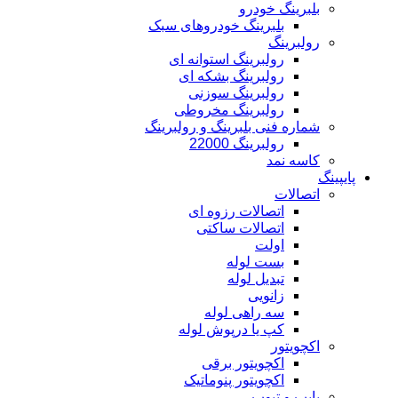
بلبرینگ خودرو
بلبرینگ خودروهای سبک
رولبرینگ
رولبرینگ استوانه ای
رولبرینگ بشکه ای
رولبرینگ سوزنی
رولبرینگ مخروطی
شماره فنی بلبرینگ و رولبرینگ
رولبرینگ 22000
کاسه نمد
پایپینگ
اتصالات
اتصالات رزوه ای
اتصالات ساکتی
اولت
بست لوله
تبدیل لوله
زانویی
سه راهی لوله
کپ یا درپوش لوله
اکچویتور
اکچویتور برقی
اکچویتور پنوماتیک
پایپ و تیوب