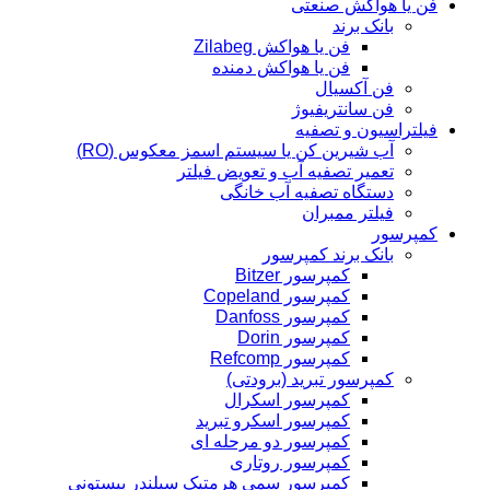
فن یا هواکش صنعتی
بانک برند
فن یا هواکش Zilabeg
فن یا هواکش دمنده
فن آکسیال
فن سانتریفیوژ
فیلتراسیون و تصفیه
آب شیرین کن یا سیستم اسمز معکوس (RO)
تعمیر تصفیه آب و تعویض فیلتر
دستگاه تصفیه آب خانگی
فیلتر ممبران
کمپرسور
بانک برند کمپرسور
کمپرسور Bitzer
کمپرسور Copeland
کمپرسور Danfoss
کمپرسور Dorin
کمپرسور Refcomp
کمپرسور تبرید (برودتی)
کمپرسور اسکرال
کمپرسور اسکرو تبرید
کمپرسور دو مرحله ای
کمپرسور روتاری
کمپرسور سمی هرمتیک سیلندر پیستونی