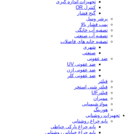
تجهیزات اندازه گیری
کنترل OR
گیج فشار
پرشر وسل
پمپ فشار بالا
تصفیه آب خانگی
تصفیه آب صنعتی
تصفیه خانه های فاضلاب
شهری
صنعتی
ضد عفونی
ضد عفونی UV
ضد عفونی ازن
ضد عفونی کلر
فیلتر
فیلتر شنی استخر
فیلترUF
ممبران
مواد شیمیایی
هوزینگ
تجهیزات روشنایی
پایه چراغ روشنایی
پایه چراغ پارکی حیاطی
پایه چراغ خیابانی روشنایی