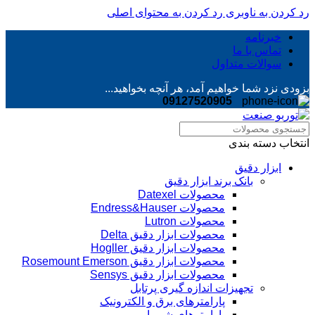
رد کردن به ناوبری
رد کردن به محتوای اصلی
خبرنامه
تماس با ما
سوالات متداول
بزودی نزد شما خواهیم آمد، هر آنچه بخواهید...
09127520905
انتخاب دسته بندی
ابزار دقیق
بانک برند ابزار دقیق
محصولات Datexel
محصولات Endress&Hauser
محصولات Lutron
محصولات ابزار دقیق Delta
محصولات ابزار دقیق Hogller
محصولات ابزار دقیق Rosemount Emerson
محصولات ابزار دقیق Sensys
تجهیزات اندازه گیری پرتابل
پارامترهای برق و الکترونیک
پارامترهای شیمیایی