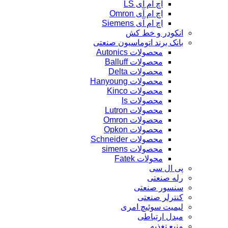
اچ ام آی LS
اچ ام آی Omron
اچ ام آی Siemens
انکودر و خط کش
بانک برند اتوماسیون صنعتی
محصولات Autonics
محصولات Balluff
محصولات Delta
محصولات Hanyoung
محصولات Kinco
محصولات ls
محصولات Lutron
محصولات Omron
محصولات Opkon
محصولات Schneider
محصولات simens
محولات Fatek
پی ال سی
رله صنعتی
سنسور صنعتی
کنترلر صنعتی
لیمیت سوئیچ امری
مبدل ارتباطی
منبع تغذیه