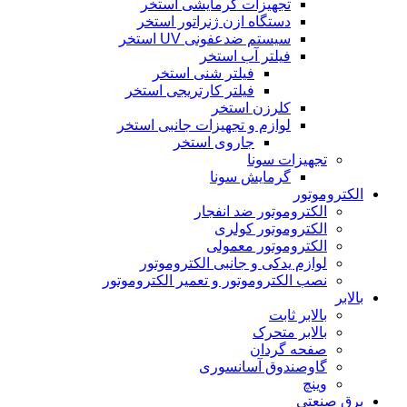
تجهیزات گرمایشی استخر
دستگاه ازن ژنراتور استخر
سیستم ضدعفونی UV استخر
فیلتر آب استخر
فیلتر شنی استخر
فیلتر کارتریجی استخر
کلرزن استخر
لوازم و تجهیزات جانبی استخر
جاروی استخر
تجهیزات سونا
گرمایش سونا
الکتروموتور
الکتروموتور ضد انفجار
الکتروموتور کولری
الکتروموتور معمولی
لوازم یدکی و جانبی الکتروموتور
نصب الکتروموتور و تعمیر الکتروموتور
بالابر
بالابر ثابت
بالابر متحرک
صفحه گردان
گاوصندوق آسانسوری
وینچ
برق صنعتی