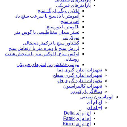
پارامترهای فیزیکی
آنالایزر رنگ یا رنگ سنج
آنمومتر یا بادسنج یا سرعت سنج باد
آهنربا سنج
تاکومتر یا دورسنج
تستر میدان مغناطیسی یا گوس متر
سولارمتر
گشتاور سنج یا ترکمتر دیجیتالی
لرزش سنج یا ویبره متر یا ارتعاش سنج
لوکس سنج یا لوکس متر یا سنجش شدت
روشنایی
مولتی فانکشن پارامترهای فیزیکی
تجهیزات اندازه گیری دما
تجهیزات اندازه گیری سطح
تجهیزات اندازه گیری فلو
تجهیزات کالیبراسیون
دیتالاگر یا رکوردر
اتوماسیون صنعتی
اچ ام آی
اچ ام آی
اچ ام آی Delta
اچ ام آی Fatek
اچ ام آی Kinco