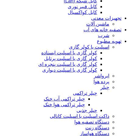
کابل شبکه (Lan)
کابل فیبر نوری
کابل کواکسیال
تجهیزات معدنی
ماشین آلات
تصفیه خانه های آب
شرب
تهویه مطبوع
اسپلیت یا کولر گازی
کولر گازی یا اسپلیت ایستاده
کولر گازی یا اسپلیت پرتابل
کولر گازی یا اسپلیت پنجره ای
کولر گازی یا اسپلیت دیواری
ایرواشر
پرده هوا
چیلر
چیلر تراکمی
چیلر تراکمی آب خنک
چیلر تراکمی هوا خنک
چیلر جذبی
داکت اسپلیت یا اسپلیت کانالی
دستگاه تصفیه هوا
دستگاه زنت
دستگاه هواساز