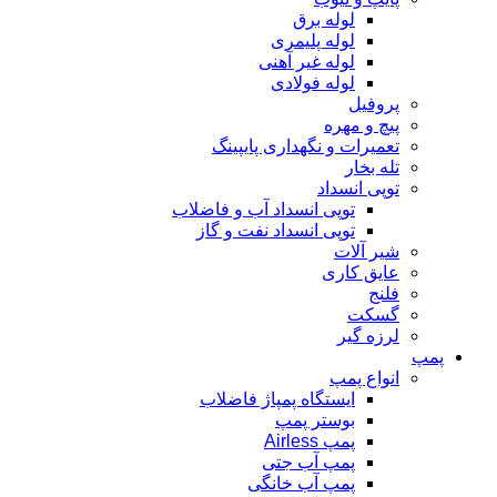
لوله برق
لوله پلیمری
لوله غیر آهنی
لوله فولادی
پروفیل
پیچ و مهره
تعمیرات و نگهداری پایپینگ
تله بخار
توپی انسداد
توپی انسداد آب و فاضلاب
توپی انسداد نفت و گاز
شیر آلات
عایق کاری
فلنج
گسکت
لرزه گیر
پمپ
انواع پمپ
ایستگاه پمپاژ فاضلاب
بوستر پمپ
پمپ Airless
پمپ آب جتی
پمپ آب خانگی