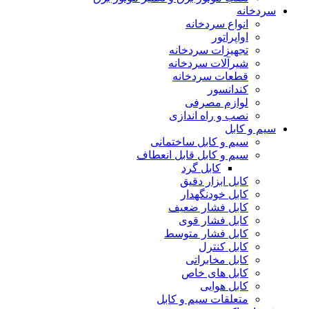
سردخانه
انواع سردخانه
اواپراتور
تجهیزات سردخانه
شیرآلات سردخانه
قطعات سردخانه
کندانسور
لوازم مصرفی
نصب و راه اندازی
سیم و کابل
سیم و کابل ساختمانی
سیم و کابل قابل انعطاف
کابل گرد
کابل ابزار دقیق
کابل خودنگهدار
کابل فشار ضعیف
کابل فشار قوی
کابل فشار متوسط
کابل کنترل
کابل مخابراتی
کابل های خاص
کابل هوایی
متعلقات سیم و کابل