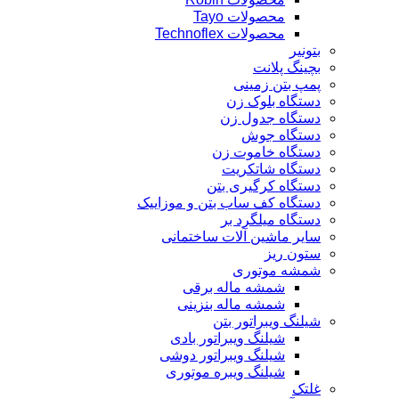
محصولات Tayo
محصولات Technoflex
بتونیر
بچینگ پلانت
پمپ بتن زمینی
دستگاه بلوک زن
دستگاه جدول زن
دستگاه جوش
دستگاه خاموت زن
دستگاه شاتکریت
دستگاه کرگیری بتن
دستگاه کف ساب بتن و موزاییک
دستگاه میلگرد بر
سایر ماشین آلات ساختمانی
ستون ریز
شمشه موتوری
شمشه ماله برقی
شمشه ماله بنزینی
شیلنگ ویبراتور بتن
شیلنگ ویبراتور بادی
شیلنگ ویبراتور دوشی
شیلنگ ویبره موتوری
غلتک