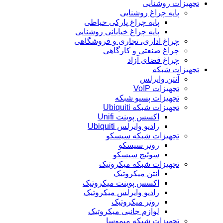
تجهیزات روشنایی
پایه چراغ روشنایی
پایه چراغ پارکی حیاطی
پایه چراغ خیابانی روشنایی
چراغ اداری، تجاری و فروشگاهی
چراغ صنعتی و کارگاهی
چراغ فضای آزاد
تجهیزات شبکه
آنتن وایرلس
تجهیزات VoIP
تجهیزات پسیو شبکه
تجهیزات شبکه Ubiquiti
اکسس پوینت Unifi
رادیو وایرلس Ubiquiti
تجهیزات شبکه سیسکو
روتر سیسکو
سوئیچ سیسکو
تجهیزات شبکه میکروتیک
آنتن میکروتیک
اکسس پوینت میکروتیک
رادیو وایرلس میکروتیک
روتر میکروتیک
لوازم جانبی میکروتیک
تجهیزات شبکه میموسا