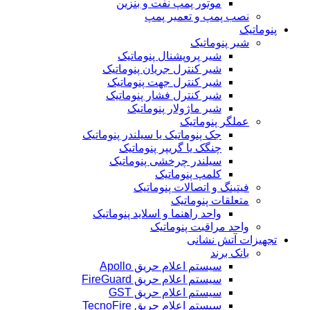
موتور پمپ نفت و بنزین
نصب پمپ و تعمیر پمپ
پنوماتیک
شیر پنوماتیک
شیر پروپشنال پنوماتیک
شیر کنترل جریان پنوماتیک
شیر کنترل جهت پنوماتیک
شیر کنترل فشار پنوماتیک
شیر ماژولار پنوماتیک
عملگر پنوماتیک
جک پنوماتیک یا سیلندر پنوماتیک
چنگک یا گریپر پنوماتیک
سیلندر چرخشی پنوماتیک
کلمپ پنوماتیک
فیتینگ و اتصالات پنوماتیک
متعلقات پنوماتیک
واحد راهنما و اسلاید پنوماتیک
واحد مراقبت پنوماتیک
تجهیزات آتش نشانی
بانک برند
سیستم اعلام حریق Apollo
سیستم اعلام حریق FireGuard
سیستم اعلام حریق GST
سیستم اعلام حریق TecnoFire