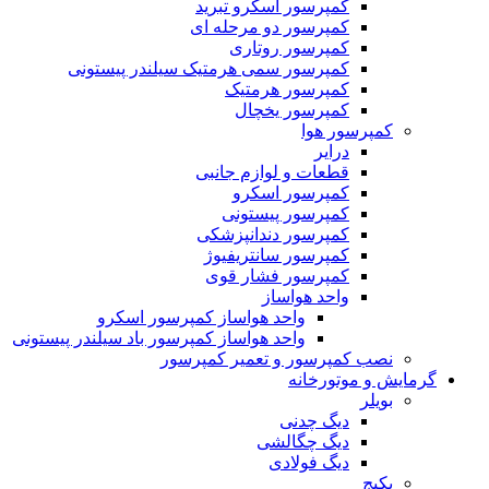
کمپرسور اسکرو تبرید
کمپرسور دو مرحله ای
کمپرسور روتاری
کمپرسور سمی هرمتیک سیلندر پیستونی
کمپرسور هرمتیک
کمپرسور یخچال
کمپرسور هوا
درایر
قطعات و لوازم جانبی
کمپرسور اسکرو
کمپرسور پیستونی
کمپرسور دندانپزشکی
کمپرسور سانتریفیوژ
کمپرسور فشار قوی
واحد هواساز
واحد هواساز کمپرسور اسکرو
واحد هواساز کمپرسور باد سیلندر پیستونی
نصب کمپرسور و تعمیر کمپرسور
گرمایش و موتورخانه
بویلر
دیگ چدنی
دیگ چگالشی
دیگ فولادی
پکیج