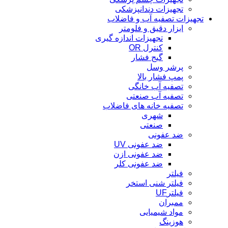
تجهیزات دندانپزشکی
تجهیزات تصفیه آب و فاضلاب
ابزار دقیق و فلومتر
تجهیزات اندازه گیری
کنترل OR
گیج فشار
پرشر وسل
پمپ فشار بالا
تصفیه آب خانگی
تصفیه آب صنعتی
تصفیه خانه های فاضلاب
شهری
صنعتی
ضد عفونی
ضد عفونی UV
ضد عفونی ازن
ضد عفونی کلر
فیلتر
فیلتر شنی استخر
فیلترUF
ممبران
مواد شیمیایی
هوزینگ