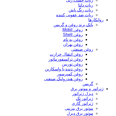
ربات چسب زنی
ربات دلتا
ربات رنگ پاش
ربات ضد عفونی کننده
روانکارها
بانک برند روغن و گریس
روغن Mobil
روغن Shell
روغن به تام
روغن بهران
روغن صنعتی
روغن انتقال حرارت
روغن ترانسفورماتور
روغن توربین
روغن دنده یا واسکازین
روغن کمپرسور
روغن هیدرولیک صنعتی
گریس
ژنراتور و موتور برق
دیزل ژنراتور
ژنراتور تک
ژنراتور گازی
موتور برق بنزینی
موتور برق دیزل