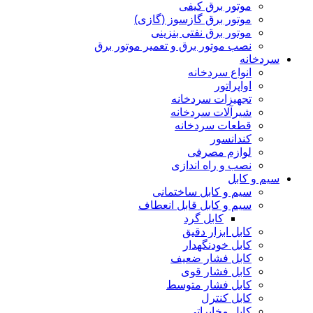
موتور برق کیفی
موتور برق گازسوز (گازی)
موتور برق نفتی بنزینی
نصب موتور برق و تعمیر موتور برق
سردخانه
انواع سردخانه
اواپراتور
تجهیزات سردخانه
شیرآلات سردخانه
قطعات سردخانه
کندانسور
لوازم مصرفی
نصب و راه اندازی
سیم و کابل
سیم و کابل ساختمانی
سیم و کابل قابل انعطاف
کابل گرد
کابل ابزار دقیق
کابل خودنگهدار
کابل فشار ضعیف
کابل فشار قوی
کابل فشار متوسط
کابل کنترل
کابل مخابراتی