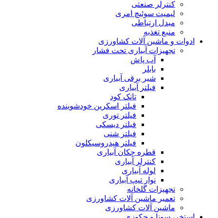
کنترلر صنعتی
لیمیت سوئیچ امری
مبدل ارتباطی
منبع تغذیه
ادوات و ماشین آلات کشاورزی
تجهیزات آبیاری تحت فشار
آب پاش
بابلر
شیر برقی آبیاری
فیلتر آبیاری
تانک کود
فیلتر اسکرین خودشوینده
فیلتر توری
فیلتر دیسکی
فیلتر شنی
فیلتر هیدروسیکلون
قطره چکان آبیاری
کنترلر آبیاری
لوله آبیاری
نوار تیپ آبیاری
تجهیزات گلخانه
تعمیر ماشین آلات کشاورزی
ماشین آلات کشاورزی
استخر، سونا و جکوزی