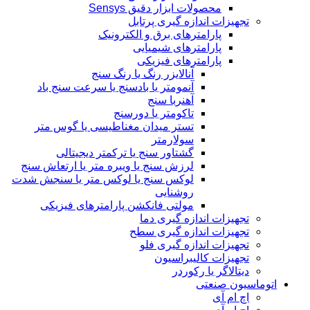
محصولات ابزار دقیق Sensys
تجهیزات اندازه گیری پرتابل
پارامترهای برق و الکترونیک
پارامترهای شیمیایی
پارامترهای فیزیکی
آنالایزر رنگ یا رنگ سنج
آنمومتر یا بادسنج یا سرعت سنج باد
آهنربا سنج
تاکومتر یا دورسنج
تستر میدان مغناطیسی یا گوس متر
سولارمتر
گشتاور سنج یا ترکمتر دیجیتالی
لرزش سنج یا ویبره متر یا ارتعاش سنج
لوکس سنج یا لوکس متر یا سنجش شدت
روشنایی
مولتی فانکشن پارامترهای فیزیکی
تجهیزات اندازه گیری دما
تجهیزات اندازه گیری سطح
تجهیزات اندازه گیری فلو
تجهیزات کالیبراسیون
دیتالاگر یا رکوردر
اتوماسیون صنعتی
اچ ام آی