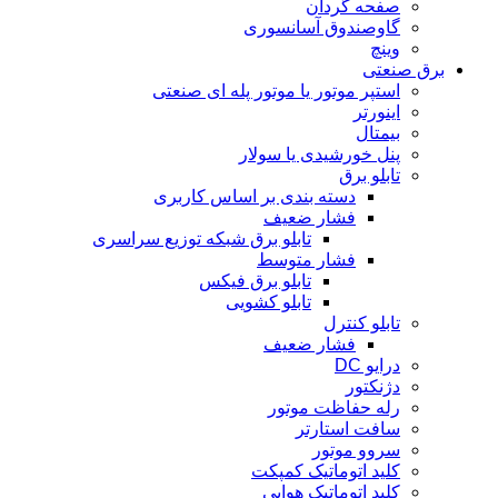
صفحه گردان
گاوصندوق آسانسوری
وینچ
برق صنعتی
استپر موتور یا موتور پله ای صنعتی
اینورتر
بیمتال
پنل خورشیدی یا سولار
تابلو برق
دسته بندی بر اساس کاربری
فشار ضعیف
تابلو برق شبکه توزیع سراسری
فشار متوسط
تابلو برق فیکس
تابلو کشویی
تابلو کنترل
فشار ضعیف
درایو DC
دژنکتور
رله حفاظت موتور
سافت استارتر
سروو موتور
کلید اتوماتیک کمپکت
کلید اتوماتیک هوایی