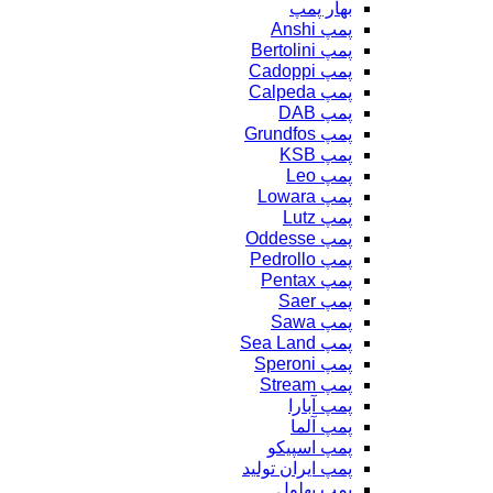
بهار پمپ
پمپ Anshi
پمپ Bertolini
پمپ Cadoppi
پمپ Calpeda
پمپ DAB
پمپ Grundfos
پمپ KSB
پمپ Leo
پمپ Lowara
پمپ Lutz
پمپ Oddesse
پمپ Pedrollo
پمپ Pentax
پمپ Saer
پمپ Sawa
پمپ Sea Land
پمپ Speroni
پمپ Stream
پمپ آبارا
پمپ آلما
پمپ اسپیکو
پمپ ایران تولید
پمپ بهلول