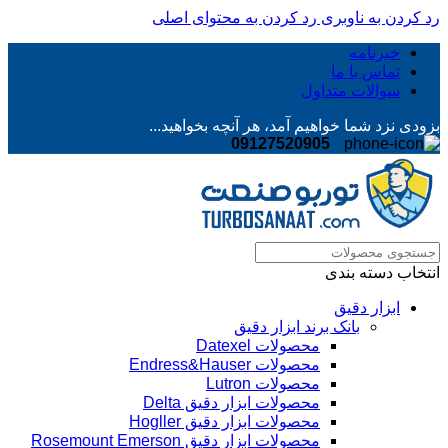
رد کردن به ناوبری
رد کردن به محتوای اصلی
خبرنامه
تماس با ما
سوالات متداول
بزودی نزد شما خواهیم آمد، هر آنچه بخواهید...
09127520905
انتخاب دسته بندی
ابزار دقیق
بانک برند ابزار دقیق
محصولات Datexel
محصولات Endress&Hauser
محصولات Lutron
محصولات ابزار دقیق Delta
محصولات ابزار دقیق Hogller
محصولات ابزار دقیق Rosemount Emerson