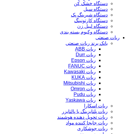
دستگاه خشک کن
دستگاه سیل
دستگاه شیرینگ پک
دستگاه کارتونینگ
دستگاه لیبل زن
دستگاه وکیوم بسته بندی
ربات صنعتی
بانک برند ربات صنعتی
ربات ABB
ربات Durr
ربات Epson
ربات FANUC
ربات Kawasaki
ربات KUKA
ربات Mitsubishi
ربات Omron
ربات Pudu
ربات Yaskawa
ربات اسکارا
ربات پلتایزینگ یا پالتایزر
ربات تحویل دهنده هوشمند
ربات جابجا کننده مواد
ربات جوشکاری